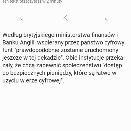
Ten tekst przeczytasz w 2 minuty
Według bry­tyj­skie­go mi­ni­ster­stwa fi­nan­sów i
Banku Anglii, wspie­ra­ny przez państwo cyfrowy
funt "praw­do­po­dob­nie zo­sta­nie uru­cho­mio­ny
jeszcze w tej de­ka­dzie". Obie in­sty­tu­cje prze­ka­
za­ły, że chcą za­pew­nić spo­łe­czeń­stwu "dostęp
do bez­piecz­nych pie­nię­dzy, które są łatwe w
użyciu w erze cy­fro­wej".