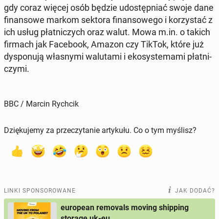
gdy coraz więcej osób będzie udo­stęp­niać swoje dane
fi­nan­so­we markom sektora fi­nan­so­we­go i ko­rzy­stać z
ich usług płat­ni­czych oraz walut. Mowa m.in. o takich
firmach jak Fa­ce­bo­ok, Amazon czy TikTok, które już
dys­po­nu­ją wła­sny­mi wa­lu­ta­mi i eko­sys­te­ma­mi płat­ni­
czy­mi.
BBC / Marcin Rychcik
Dziękujemy za przeczytanie artykułu. Co o tym myślisz?
LINKI SPONSOROWANE
JAK DODAĆ?
european removals moving shipping
storage uk-eu