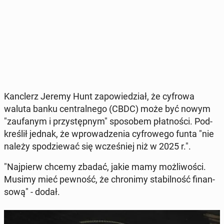
Kanc­lerz Jeremy Hunt za­po­wie­dział, że cyfrowa
waluta banku cen­tral­ne­go (CBDC) może być nowym
"za­ufa­nym i przy­stęp­nym" spo­so­bem płat­no­ści. Pod­
kre­ślił jednak, że wpro­wa­dze­nia cy­fro­we­go funta "nie
należy spo­dzie­wać się wcze­śniej niż w 2025 r.".
"Naj­pierw chcemy zbadać, jakie mamy moż­li­wo­ści.
Musimy mieć pewność, że chro­ni­my sta­bil­ność fi­nan­
so­wą" - dodał.