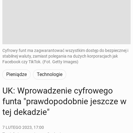
Cyfrowy funt ma zagwarantować wszystkim dostęp do bezpiecznej i
stabilnej waluty, zamiast polegania na dużych korporacjach jak
Facebook czy TikTok. (Fot. Getty Images)
Pieniądze
Technologie
UK: Wpro­wa­dze­nie cy­fro­we­go
funta "praw­do­po­dob­nie jeszcze w
tej de­ka­dzie"
7 LUTEGO 2023, 17:00