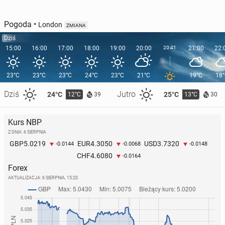
Pogoda
•
London
ZMIANA
Dziś
15:00
16:00
17:00
18:00
19:00
20:00
20:41
21:00
22:
23°C
23°C
23°C
24°C
23°C
21°C
19°C
18
Dziś
Jutro
24°C
25°C
12°C
13°C
39
30
Kurs NBP
Z DNIA: 6 SIERPNIA
5.0219
4.3050
3.7320
GBP
EUR
USD
-0.0144
-0.0068
-0.0148
4.6080
CHF
-0.0164
Forex
AKTUALIZACJA:
6 SIERPNIA, 15:20