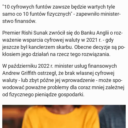
"10 cy­fro­wych funtów zawsze będzie wartych tyle
samo co 10 funtów fi­zycz­nych" - za­pew­ni­ło mi­ni­ster­
stwo fi­nan­sów.
Premier Rishi Sunak zwrócił się do Banku Anglii o roz­
wa­że­nie wspar­cia cy­fro­wej waluty w 2021 r. - gdy
jeszcze był kanc­le­rzem skarbu. Obecne decyzje są po­
kło­siem jego działań na rzecz tego roz­wią­za­nia.
W paź­dzier­ni­ku 2022 r. mi­ni­ster usług fi­nan­so­wych
Andrew Grif­fith ostrzegł, że brak własnej cy­fro­wej
waluty - lub zbyt późne jej wpro­wa­dze­nie - może spo­
wo­do­wać poważne pro­ble­my dla coraz mniej za­leż­nej
od fi­zycz­ne­go pie­nią­dze go­spo­dar­ki.