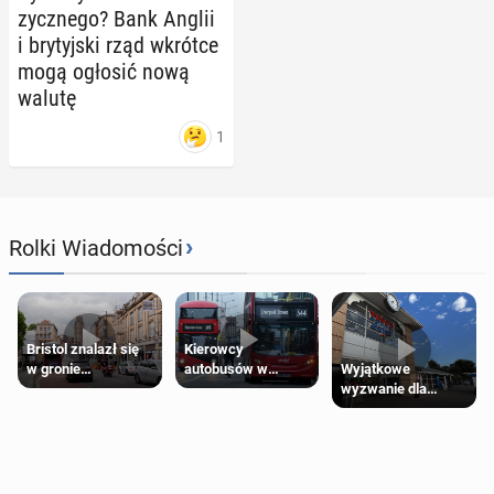
zycz­ne­go? Bank Anglii
i bry­tyj­ski rząd wkrótce
mogą ogłosić nową
walutę
1
›
Rolki Wiadomości
Bristol znalazł się
Kierowcy
Wyjątkowe
w gronie
autobusów w
wyzwanie dla
najlepszych
Londynie
posiadaczy kart
kierunków podróży
zapowiadają strajki
Tesco Clubcard!
na świecie