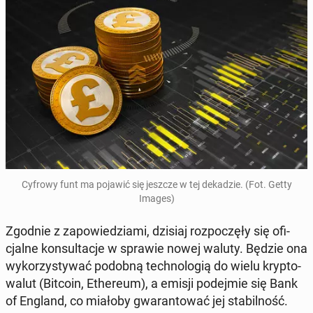
Cyfrowy funt ma pojawić się jeszcze w tej de­ka­dzie. (Fot. Getty
Images)
Zgodnie z za­po­wie­dzia­mi, dzisiaj roz­po­czę­ły się ofi­
cjal­ne kon­sul­ta­cje w sprawie nowej waluty. Będzie ona
wy­ko­rzy­sty­wać podobną tech­no­lo­gią do wielu kryp­to­
wa­lut (Bitcoin, Ethe­reum), a emisji po­dej­mie się Bank
of England, co miałoby gwa­ran­to­wać jej sta­bil­ność.