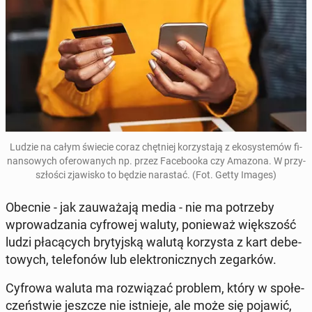
Ludzie na całym świecie coraz chęt­niej ko­rzy­sta­ją z eko­sys­te­mów fi­
nan­so­wych ofe­ro­wa­nych np. przez Fa­ce­bo­oka czy Amazona. W przy­
szło­ści zja­wi­sko to będzie na­ra­stać. (Fot. Getty Images)
Obecnie - jak za­uwa­ża­ją media - nie ma po­trze­by
wpro­wa­dza­nia cy­fro­wej waluty, po­nie­waż więk­szość
ludzi pła­cą­cych bry­tyj­ską walutą ko­rzy­sta z kart de­be­
to­wych, te­le­fo­nów lub elek­tro­nicz­nych ze­gar­ków.
Cyfrowa waluta ma roz­wią­zać problem, który w spo­łe­
czeń­stwie jeszcze nie ist­nie­je, ale może się pojawić,