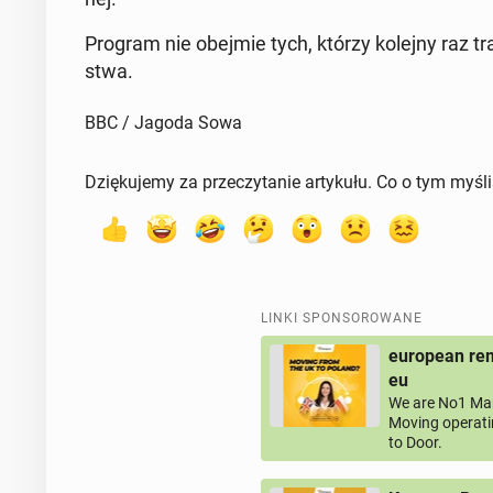
Program nie obejmie tych, którzy kolejny raz traf
stwa.
BBC / Jagoda Sowa
Dziękujemy za przeczytanie artykułu. Co o tym myśl
LINKI SPONSOROWANE
european rem
eu
We are No1 Man
Moving operati
to Door.