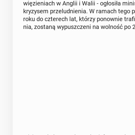
wię­zie­niach w Anglii i Walii - ogło­si­ła mi­
kry­zy­sem prze­lud­nie­nia. W ramach tego po­
roku do czte­rech lat, którzy po­now­nie traf
nia, zostaną wy­pusz­cze­ni na wolność po 