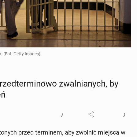
. (Fot. Getty Images)
ed­ter­mi­no­wo zwal­nia­nych, by
eń
czo­nych przed ter­mi­nem, aby zwolnić miejsca w