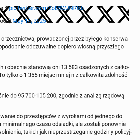
ð
pic.twitter.com/2o85WJNRNb
o­od)
May 14, 2025
y orzecz­nic­twa, pro­wa­dzo­nej przez byłego kon­ser­wa­
­po­dob­nie od­czu­wal­ne dopiero wiosną przy­szłe­go
h i obecnie sta­no­wią oni 13 583 osa­dzo­nych z cał­ko­
. To tylko o 1 355 miejsc mniej niż cał­ko­wi­ta zdol­ność
o­śnie do 95 700-105 200, zgodnie z analizą rządową
wa­nie do prze­stęp­ców z wy­ro­ka­mi od jednego do
 mi­ni­mal­ne­go czasu od­siad­ki, ale zostali po­now­nie
­nie­nia, takich jak nie­prze­strze­ga­nie godziny po­li­cyj­