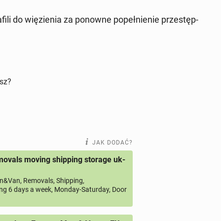
ili do wię­zie­nia za ponowne po­peł­nie­nie prze­stęp­
isz?
JAK DODAĆ?
ovals moving shipping storage uk-
&Van, Removals, Shipping,
ng 6 days a week, Monday-Saturday, Door