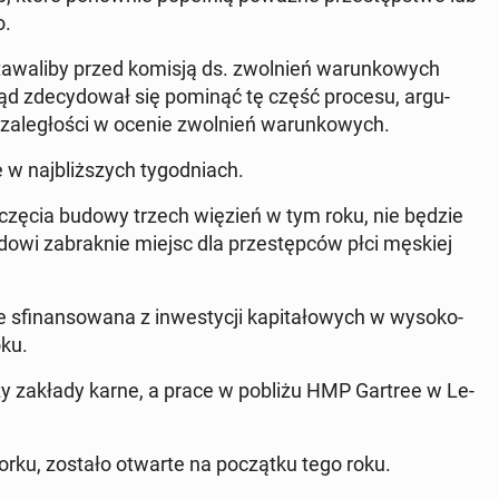
o.
sta­wa­li­by przed komisją ds. zwol­nień wa­run­ko­wych
rząd zde­cy­do­wał się pominąć tę część procesu, ar­gu­
e za­le­gło­ści w ocenie zwol­nień wa­run­ko­wych.
w naj­bliż­szych ty­go­dniach.
zę­cia budowy trzech więzień w tym roku, nie będzie
dowi za­brak­nie miejsc dla prze­stęp­ców płci męskiej
fi­nan­so­wa­na z in­we­sty­cji ka­pi­ta­ło­wych w wy­so­ko­
oku.
y zakłady karne, a prace w pobliżu HMP Gartree w Le­
 Yorku, zostało otwarte na po­cząt­ku tego roku.