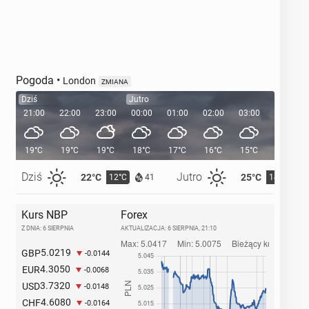
Pogoda
•
London
ZMIANA
Dziś
Jutro
21:00
22:00
23:00
00:00
01:00
02:00
03:00
04:00
19°C
19°C
19°C
18°C
17°C
16°C
15°C
14°C
Dziś
Jutro
22°C
25°C
12°C
14°C
41
Kurs NBP
Forex
Z DNIA: 6 SIERPNIA
AKTUALIZACJA:
6 SIERPNIA, 21:10
5.0219
GBP
-0.0144
4.3050
EUR
-0.0068
3.7320
USD
-0.0148
4.6080
CHF
-0.0164