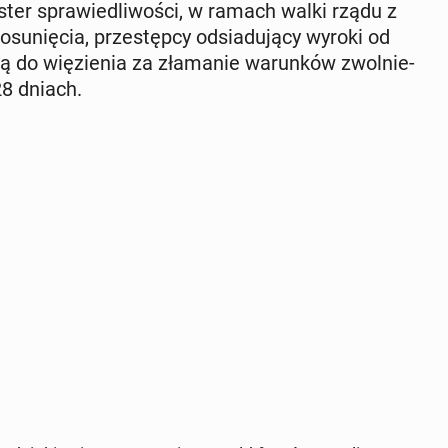
ni­ster spra­wie­dli­wo­ści, w ramach walki rządu z
su­nię­cia, prze­stęp­cy od­sia­du­ją­cy wyroki od
ią do wię­zie­nia za zła­ma­nie wa­run­ków zwol­nie­
28 dniach.