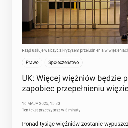
Rząd usiłuje walczyć z kryzysem przeludnienia w więzieniach
Prawo
Społeczeństwo
UK: Więcej więź­niów będzie prz
za­po­biec prze­peł­nie­niu więzi
16 MAJA 2025, 15:30
Ten tekst przeczytasz w 3 minuty
Ponad tysiąc więź­niów zo­sta­nie wy­pusz­