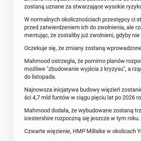
zostaną uznane za stwa­rza­ją­ce wysokie ryzyk
W nor­mal­nych oko­licz­no­ściach prze­stęp­cy ci 
przed za­twier­dze­niem ich do zwol­nie­nia, ale 
men­tu­jąc, że zo­sta­li­by już zwol­nie­ni, gdyby ni
Ocze­ku­je się, że zmiany zostaną wpro­wa­dzo­ne 
Mahmood ostrze­gła, że pomimo planów roz­po­c
możliwe "zbu­do­wa­nie wyjścia z kryzysu", a rzą
do li­sto­pa­da.
Naj­now­sza ini­cja­ty­wa budowy więzień zo­sta­nie s
ści 4,7 mld funtów w ciągu pięciu lat po 2026 r
Mahmood dodała, że wy­bu­do­wa­ne zostaną trz
ice­ster­shi­re roz­pocz­ną się jeszcze w tym roku.
Czwarte wię­zie­nie, HMP Mil­l­si­ke w oko­li­cach