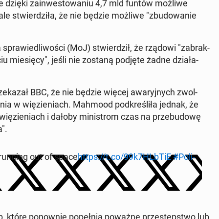
e dzięki za­in­we­sto­wa­niu 4,7 mld funtów możliwe
 ale stwier­dzi­ła, że nie będzie możliwe "zbu­do­wa­nie
spra­wie­dli­wo­ści (MoJ) stwier­dził, że rządowi "za­brak­
iu mie­się­cy", jeśli nie zostaną podjęte żadne dzia­ła­
rze­ka­zał BBC, że nie będzie więcej awa­ryj­nych zwol­
e­nia w wię­zie­niach. Mahmood pod­kre­śli­ła jednak, że
 wię­zie­niach i dałoby mi­ni­strom czas na prze­bu­do­wę
a".
 running out of space
https://t.co/99k7HLbTiE
#Po­li­
, które po­now­nie po­peł­nią poważne prze­stęp­stwo lub