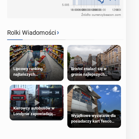
Źródło: currencybeacon.com
›
Rolki Wiadomości
Lipcowy ranking
Bristol znalazł się w
najtańszych
gronie najlepszych
supermarketów
kierunków podróży na
świecie
Kierowcy autobusów w
Londynie zapowiadają
Wyjątkowe wyzwanie dla
strajki
posiadaczy kart Tesco
Clubcard!