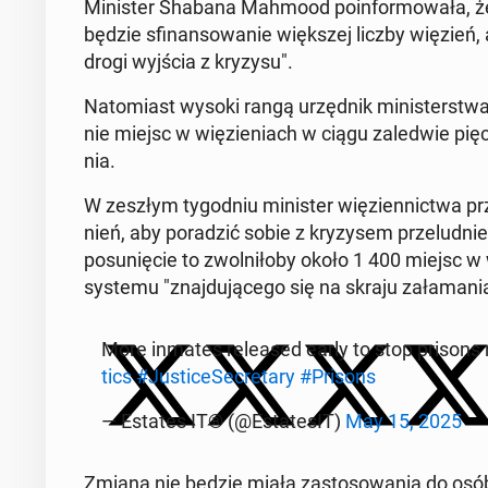
Mi­ni­ster Shabana Mahmood po­in­for­mo­wa­ła, ż
będzie sfi­nan­so­wa­nie więk­szej liczby więzień,
drogi wyjścia z kryzysu".
Na­to­miast wysoki rangą urzęd­nik mi­ni­ster­stwa 
nie miejsc w wię­zie­niach w ciągu za­le­d­wie pięc
nia.
W zeszłym ty­go­dniu mi­ni­ster wię­zien­nic­twa p
nień, aby po­ra­dzić sobie z kry­zy­sem prze­lud­ni
po­su­nię­cie to zwol­ni­ło­by około 1 400 miejsc w
systemu "znaj­du­ją­ce­go się na skraju za­ła­ma­ni
More inmates re­le­ased early to stop prisons
tics
#Ju­sti­ce­Se­cre­ta­ry
#Prisons
— Estates IT® (@Es­ta­te­sIT)
May 15, 2025
Zmiana nie będzie miała za­sto­so­wa­nia do osób