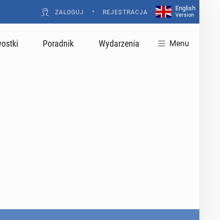
English
•
ZALOGUJ
REJESTRACJA
Version
ostki
Poradnik
Wydarzenia
Menu