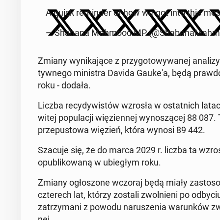
A quick re­min­der of how we got into this mess 
— Shabana Mahmood MP (@Sha­ba­na­Mah­m
Zmiany wy­ni­ka­ją­ce z przy­go­to­wy­wa­nej analiz
tyw­ne­go mi­ni­stra Davida Gauke'a, będą praw­do
roku - dodała.
Liczba re­cy­dy­wi­stów wzrosła w ostat­nich latac
wi­tej po­pu­la­cji wię­zien­nej wy­no­szą­cej 88 087
prze­pu­sto­wa więzień, która wynosi 89 442.
Szacuje się, że do marca 2029 r. liczba ta wzr
opu­bli­ko­wa­ną w ubie­głym roku.
Zmiany ogło­szo­ne wczoraj będą miały za­sto­so­
czte­rech lat, którzy zostali zwol­nie­ni po odbyciu
za­trzy­ma­ni z powodu na­ru­sze­nia wa­run­ków zwol
nej.