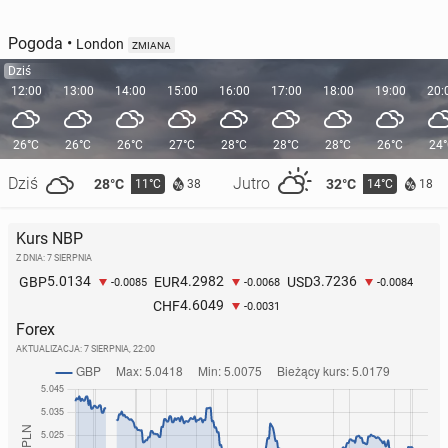
Pogoda
•
London
ZMIANA
Dziś
12:00
13:00
14:00
15:00
16:00
17:00
18:00
19:00
20:
26°C
26°C
26°C
27°C
28°C
28°C
28°C
26°C
24
Dziś
Jutro
28°C
32°C
11°C
14°C
38
18
Kurs NBP
Z DNIA: 7 SIERPNIA
5.0134
4.2982
3.7236
GBP
EUR
USD
-0.0085
-0.0068
-0.0084
4.6049
CHF
-0.0031
Forex
AKTUALIZACJA:
7 SIERPNIA, 22:00