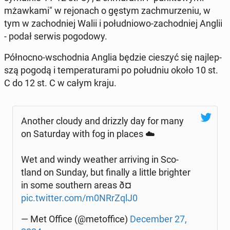
mżaw­ka­mi" w re­jo­nach o gęstym za­chmu­rze­niu, w
tym w za­chod­niej Walii i po­łu­dnio­wo-za­chod­niej Anglii
- podał serwis po­go­do­wy.
Pół­noc­no-wschod­nia Anglia będzie cieszyć się naj­lep­
szą pogodą i tem­pe­ra­tu­ra­mi po po­łu­dniu około 10 st.
C do 12 st. C w całym kraju.
Another cloudy and drizzly day for many
on Sa­tur­day with fog in places ☁️
Wet and windy weather ar­ri­ving in Sco­
tland on Sunday, but finally a little bri­gh­ter
in some so­uthern areas ð¤️
pic.twitter.com/m0NRrZqlJ0
— Met Office (@me­tof­fi­ce)
De­cem­ber 27,