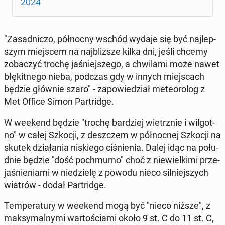
2024
"Za­sad­ni­czo, pół­noc­ny wschód wydaje się być naj­lep­
szym miej­scem na naj­bliż­sze kilka dni, jeśli chcemy
zo­ba­czyć trochę ja­śniej­sze­go, a chwi­la­mi może nawet
błę­kit­ne­go nieba, podczas gdy w innych miej­scach
będzie głównie szaro" - za­po­wie­dział me­te­oro­log z
Met Office Simon Par­trid­ge.
W weekend będzie "trochę bar­dziej wietrz­nie i wil­got­
no" w całej Szkocji, z desz­czem w pół­noc­nej Szkocji na
skutek dzia­ła­nia ni­skie­go ci­śnie­nia. Dalej idąc na po­łu­
dnie będzie "dość po­chmur­no" choć z nie­wiel­ki­mi prze­
ja­śnie­nia­mi w nie­dzie­lę z powodu nieco sil­niej­szych
wiatrów - dodał Par­trid­ge.
Tem­pe­ra­tu­ry w weekend mogą być "nieco niższe", z
mak­sy­mal­ny­mi war­to­ścia­mi około 9 st. C do 11 st. C,