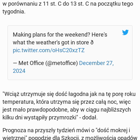
w po­rów­na­niu z 11 st. C do 13 st. C na po­cząt­ku tego
ty­go­dnia.
Making plans for the weekend? Here's
what the we­athe­r's got in store ð
pic.twitter.com/oHsC20xzTZ
— Met Office (@me­tof­fi­ce)
De­cem­ber 27,
2024
"Wciąż utrzy­mu­je się dość łagodna jak na tę porę roku
tem­pe­ra­tu­ra, która utrzyma się przez całą noc, więc
jest mało praw­do­po­dob­ne, aby w ciągu naj­bliż­szych
kilku dni wy­stą­pi­ły przy­mroz­ki" - dodał.
Pro­gno­za na przy­szły tydzień mówi o "dość mokrej i
wietrz­nej" po­go­dzie dla Szkocji, z moż­li­wo­ścią opadów