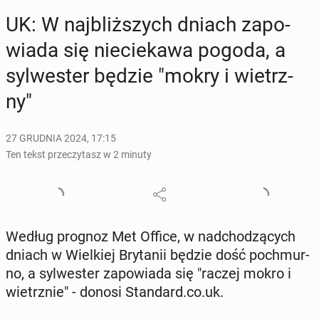
UK: W naj­bliż­szych dniach za­po­
wia­da się nie­cie­ka­wa pogoda, a
syl­we­ster będzie "mokry i wietrz­
ny"
27 GRUDNIA 2024, 17:15
Ten tekst przeczytasz w 2 minuty
Według prognoz Met Office, w nad­cho­dzą­cych
dniach w Wiel­kiej Bry­ta­nii będzie dość po­chmur­
no, a syl­we­ster za­po­wia­da się "raczej mokro i
wietrz­nie" - donosi Stan­dard.co.uk.