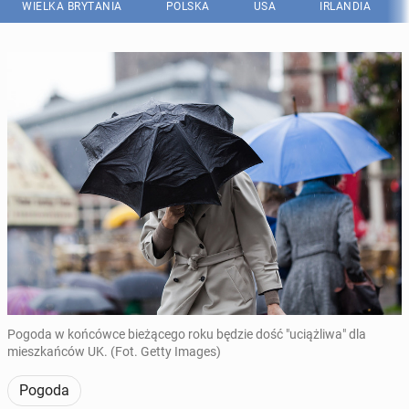
WIELKA BRYTANIA
POLSKA
USA
IRLANDIA
Pogoda w końcówce bieżącego roku będzie dość "uciążliwa" dla
mieszkańców UK. (Fot. Getty Images)
Pogoda