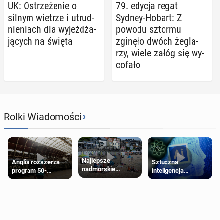
UK: Ostrze­że­nie o
79. edycja regat
silnym wietrze i utrud­
Sydney-Hobart: Z
nie­niach dla wy­jeż­dża­
powodu sztormu
ją­cych na święta
zginęło dwóch że­gla­
rzy, wiele załóg się wy­
co­fa­ło
›
Rolki Wiadomości
Najlepsze
Anglia rozszerza
Sztuczna
nadmorskie
program 50-
inteligencja
miasteczko blisko
procentowych
próbowała oszukać
Londynu
zniżek kolejowych
człowieka
na 18-latków