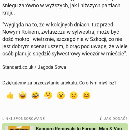
śniegu zarówno w wyż­szych, jak i niż­szych par­tiach
kraju.
"Wygląda na to, że w ko­lej­nych dniach, tuż przed
Nowym Rokiem, zwłasz­cza w syl­we­stra, może być
dość mokro i wietrz­nie, szcze­gól­nie w Szkocji, co nie
jest dobrym sce­na­riu­szem, biorąc pod uwagę, że wiele
osób planuje spędzić syl­we­stro­wy wieczór w mieście".
Standard.co.uk / Jagoda Sowa
Dziękujemy za przeczytanie artykułu. Co o tym myślisz?
LINKI SPONSOROWANE
JAK DODAĆ?
Kanguro Removals to Europe, Man & Van