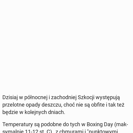
Dzisiaj w pół­noc­nej i za­chod­niej Szkocji wy­stę­pu­ją
prze­lot­ne opady deszczu, choć nie są obfite i tak też
będzie w ko­lej­nych dniach.
Tem­pe­ra­tu­ry są podobne do tych w Boxing Day (mak­
sy­mal­nie 11-12 st. C) , z chmu­ra­mi i "punk­to­wy­mi