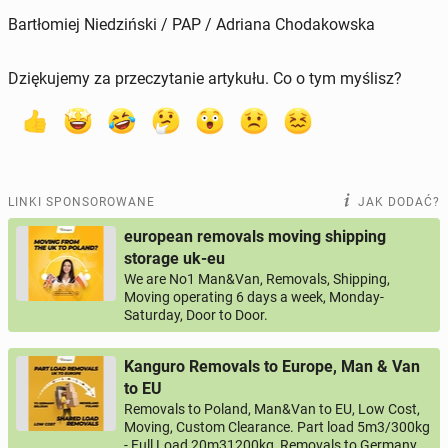
Bartłomiej Niedziński / PAP / Adriana Chodakowska
Dziękujemy za przeczytanie artykułu. Co o tym myślisz?
LINKI SPONSOROWANE
JAK DODAĆ?
european removals moving shipping
storage uk-eu
We are No1 Man&Van, Removals, Shipping,
Moving operating 6 days a week, Monday-
Saturday, Door to Door.
Kanguro Removals to Europe, Man & Van
to EU
Removals to Poland, Man&Van to EU, Low Cost,
Moving, Custom Clearance. Part load 5m3/300kg
- Full Load 20m31200kg, Removals to Germany,