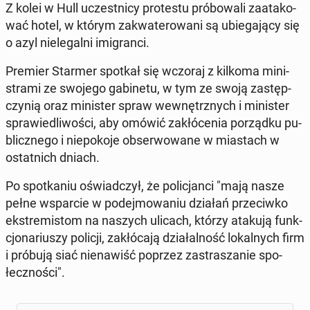
Z kolei w Hull uczest­ni­cy pro­te­stu pró­bo­wa­li za­ata­ko­
wać hotel, w którym za­kwa­te­ro­wa­ni są ubie­ga­ją­cy się
o azyl nie­le­gal­ni imi­gran­ci.
Premier Starmer spotkał się wczoraj z kilkoma mi­ni­
stra­mi ze swojego ga­bi­ne­tu, w tym ze swoją za­stęp­
czy­nią oraz mi­ni­ster spraw we­wnętrz­nych i mi­ni­ster
spra­wie­dli­wo­ści, aby omówić za­kłó­ce­nia po­rząd­ku pu­
blicz­ne­go i nie­po­ko­je ob­ser­wo­wa­ne w mia­stach w
ostat­nich dniach.
Po spo­tka­niu oświad­czył, że po­li­cjan­ci "mają nasze
pełne wspar­cie w po­dej­mo­wa­niu działań prze­ciw­ko
eks­tre­mi­stom na naszych ulicach, którzy atakują funk­
cjo­na­riu­szy policji, za­kłó­ca­ją dzia­łal­ność lo­kal­nych firm
i próbują siać nie­na­wiść poprzez za­stra­sza­nie spo­
łecz­no­ści".