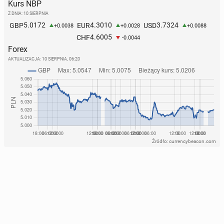
Kurs NBP
Z DNIA: 10 SIERPNIA
5.0172
4.3010
3.7324
GBP
EUR
USD
+0.0038
+0.0028
+0.0088
4.6005
CHF
-0.0044
Forex
AKTUALIZACJA:
10 SIERPNIA, 06:20
Źródło: currencybeacon.com