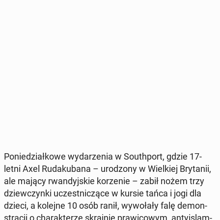
Po­nie­dział­ko­we wy­da­rze­nia w So­uth­port, gdzie 17-
letni Axel Ru­da­ku­ba­na – uro­dzo­ny w Wiel­kiej Bry­ta­nii,
ale mający rwan­dyj­skie ko­rze­nie – zabił nożem trzy
dziew­czyn­ki uczest­ni­czą­ce w kursie tańca i jogi dla
dzieci, a kolejne 10 osób ranił, wy­wo­ła­ły falę de­mon­
stra­cji o cha­rak­te­rze skraj­nie pra­wi­co­wym, an­ty­islam­