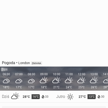
Pogoda
•
London
ZMIANA
Dziś
06:00
07:00
08:00
09:00
10:00
11:00
12:00
13:00
14:
18°C
17°C
17°C
18°C
21°C
24°C
25°C
26°C
28
Dziś
Jutro
28°C
27°C
16°C
13°C
33
30