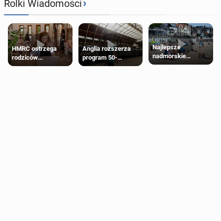
›
Rolki Wiadomości
Najlepsze
HMRC ostrzega
Anglia rozszerza
nadmorskie
rodziców
program 50-
miasteczko blisko
pobierających Child
procentowych
Londynu
Benefit. Mogą być
zniżek kolejowych
zobowiązani do
na 18-latków
zwrotu zasiłku