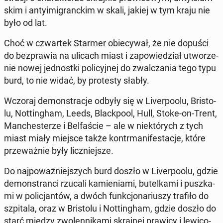
skim i an­ty­imi­granc­kim w skali, jakiej w tym kraju nie
było od lat.
Choć w czwar­tek Starmer obie­cy­wał, że nie dopuści
do bez­pra­wia na ulicach miast i za­po­wie­dział utwo­rze­
nie nowej jed­nost­ki po­li­cyj­nej do zwal­cza­nia tego typu
burd, to nie widać, by pro­te­sty słabły.
Wczoraj de­mon­stra­cje odbyły się w Li­ver­po­olu, Bri­sto­
lu, Not­tin­gham, Leeds, Black­po­ol, Hull, Stoke-on-Trent,
Man­che­ste­rze i Bel­fa­ście – ale w nie­któ­rych z tych
miast miały miejsce także kontr­ma­ni­fe­sta­cje, które
prze­waż­nie były licz­niej­sze.
Do naj­po­waż­niej­szych burd doszło w Li­ver­po­olu, gdzie
de­mon­stran­ci rzucali ka­mie­nia­mi, bu­tel­ka­mi i pusz­ka­
mi w po­li­cjan­tów, a dwóch funk­cjo­na­riu­szy trafiło do
szpi­ta­la, oraz w Bri­sto­lu i Not­tin­gham, gdzie doszło do
starć między zwo­len­ni­ka­mi skraj­nej prawicy i le­wi­co­