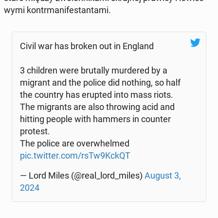
wy­mi kontr­ma­ni­fe­stan­ta­mi.
Civil war has broken out in England
3 chil­dren were bru­tal­ly mur­de­red by a
migrant and the police did nothing, so half
the country has erupted into mass riots.
The mi­grants are also thro­wing acid and
hitting people with hammers in counter
protest.
The police are over­whel­med
pic.twitter.com/rsTw9KckQT
— Lord Miles (@real_lord_miles)
August 3,
2024