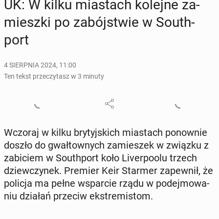
UK: W kilku mia­stach kolejne za­
miesz­ki po za­bój­stwie w So­uth­
port
4 SIERPNIA 2024, 11:00
Ten tekst przeczytasz w 3 minuty
Wczoraj w kilku bry­tyj­skich mia­stach po­now­nie
doszło do gwał­tow­nych za­mie­szek w związku z
za­bi­ciem w So­uth­port koło Li­ver­po­olu trzech
dziew­czy­nek. Premier Keir Starmer za­pew­nił, że
policja ma pełne wspar­cie rządu w po­dej­mo­wa­
niu działań przeciw eks­tre­mi­stom.