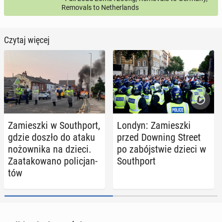
Removals to Netherlands
Czytaj więcej
Za­miesz­ki w So­uth­port,
Londyn: Za­miesz­ki
gdzie doszło do ataku
przed Downing Street
no­żow­ni­ka na dzieci.
po za­bój­stwie dzieci w
Za­ata­ko­wa­no po­li­cjan­
So­uth­port
tów