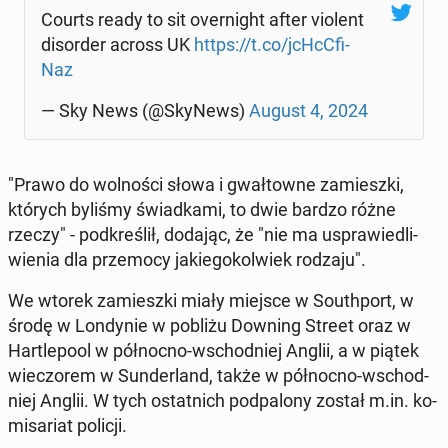
Courts ready to sit over­ni­ght after violent
di­sor­der across UK
https://t.co/jcHc­C­fi­
Naz
— Sky News (@SkyNews)
August 4, 2024
"Prawo do wol­no­ści słowa i gwał­tow­ne za­miesz­ki,
których byliśmy świad­ka­mi, to dwie bardzo różne
rzeczy" - pod­kre­ślił, dodając, że "nie ma uspra­wie­dli­
wie­nia dla prze­mo­cy ja­kie­go­kol­wiek rodzaju".
We wtorek za­miesz­ki miały miejsce w So­uth­port, w
środę w Lon­dy­nie w pobliżu Downing Street oraz w
Har­tle­po­ol w pół­noc­no-wschod­niej Anglii, a w piątek
wie­czo­rem w Sun­der­land, także w pół­noc­no-wschod­
niej Anglii. W tych ostat­nich pod­pa­lo­ny został m.in. ko­
mi­sa­riat policji.