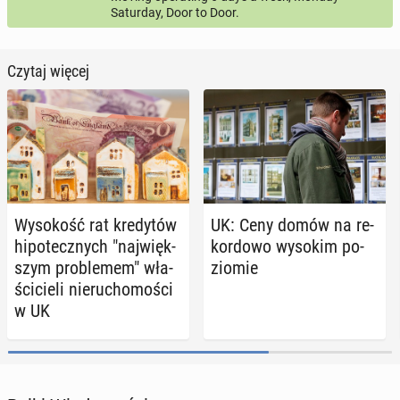
Saturday, Door to Door.
Czytaj więcej
Wy­so­kość rat kre­dy­tów
UK: Ceny domów na re­
hi­po­tecz­nych "naj­więk­
kor­do­wo wysokim po­
szym pro­ble­mem" wła­
zio­mie
ści­cie­li nie­ru­cho­mo­ści
w UK