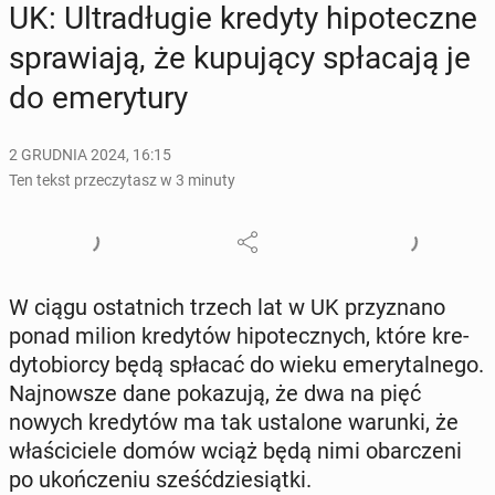
UK: Ul­tra­dłu­gie kredyty hi­po­tecz­ne
spra­wia­ją, że ku­pu­ją­cy spła­ca­ją je
do eme­ry­tu­ry
2 GRUDNIA 2024, 16:15
Ten tekst przeczytasz w 3 minuty
W ciągu ostat­nich trzech lat w UK przy­zna­no
ponad milion kre­dy­tów hi­po­tecz­nych, które kre­
dy­to­bior­cy będą spłacać do wieku eme­ry­tal­ne­go.
Naj­now­sze dane po­ka­zu­ją, że dwa na pięć
nowych kre­dy­tów ma tak usta­lo­ne warunki, że
wła­ści­cie­le domów wciąż będą nimi obar­cze­ni
po ukoń­cze­niu sześć­dzie­siąt­ki.