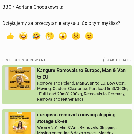
BBC / Adriana Chodakowska
Dziękujemy za przeczytanie artykułu. Co o tym myślisz?
LINKI SPONSOROWANE
JAK DODAĆ?
Kanguro Removals to Europe, Man & Van
to EU
Removals to Poland, Man&Van to EU, Low Cost,
Moving, Custom Clearance. Part load 5m3/300kg
- Full Load 20m31200kg, Removals to Germany,
Removals to Netherlands
european removals moving shipping
storage uk-eu
We are No1 Man&Van, Removals, Shipping,
Moving operating 6 days a week, Monday-