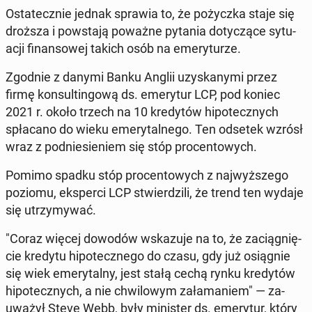
Osta­tecz­nie jednak sprawia to, że po­życz­ka staje się
droższa i po­wsta­ją poważne pytania do­ty­czą­ce sy­tu­
acji fi­nan­so­wej takich osób na eme­ry­tu­rze.
Zgodnie z danymi Banku Anglii uzy­ska­ny­mi przez
firmę kon­sul­tin­go­wą ds. eme­ry­tur LCP, pod koniec
2021 r. około trzech na 10 kre­dy­tów hi­po­tecz­nych
spła­ca­no do wieku eme­ry­tal­ne­go. Ten odsetek wzrósł
wraz z pod­nie­sie­niem się stóp pro­cen­to­wych.
Pomimo spadku stóp pro­cen­to­wych z naj­wyż­sze­go
poziomu, eks­per­ci LCP stwier­dzi­li, że trend ten wydaje
się utrzy­my­wać.
"Coraz więcej dowodów wska­zu­je na to, że za­cią­gnię­
cie kredytu hi­po­tecz­ne­go do czasu, gdy już osią­gnie
się wiek eme­ry­tal­ny, jest stałą cechą rynku kre­dy­tów
hi­po­tecz­nych, a nie chwi­lo­wym za­ła­ma­niem" — za­
uwa­żył Steve Webb, były mi­ni­ster ds. eme­ry­tur, który