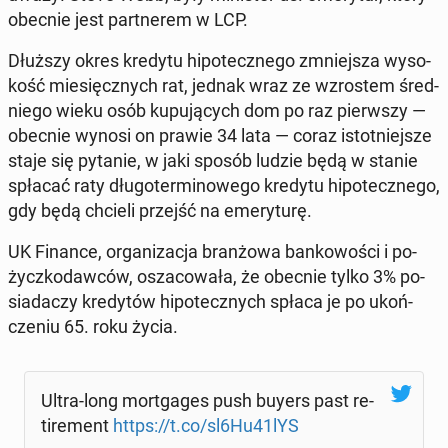
obecnie jest part­ne­rem w LCP.
Dłuższy okres kredytu hi­po­tecz­ne­go zmniej­sza wy­so­
kość mie­sięcz­nych rat, jednak wraz ze wzro­stem śred­
nie­go wieku osób ku­pu­ją­cych dom po raz pierw­szy —
obecnie wynosi on prawie 34 lata — coraz istot­niej­sze
staje się pytanie, w jaki sposób ludzie będą w stanie
spłacać raty dłu­go­ter­mi­no­we­go kredytu hi­po­tecz­ne­go,
gdy będą chcieli przejść na eme­ry­tu­rę.
UK Finance, or­ga­ni­za­cja bran­żo­wa ban­ko­wo­ści i po­
życz­ko­daw­ców, osza­co­wa­ła, że ​​o­bec­nie tylko 3% po­
sia­da­czy kre­dy­tów hi­po­tecz­nych spłaca je po ukoń­
cze­niu 65. roku życia.
Ultra-long mort­ga­ges push buyers past re­
ti­re­ment
https://t.co/sl6Hu41lYS