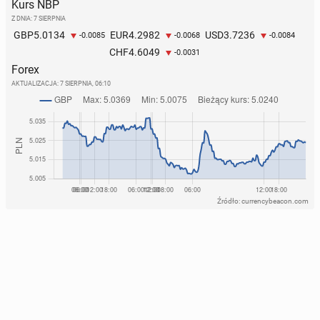
Kurs NBP
Z DNIA: 7 SIERPNIA
5.0134
4.2982
3.7236
GBP
EUR
USD
-0.0085
-0.0068
-0.0084
4.6049
CHF
-0.0031
Forex
AKTUALIZACJA:
7 SIERPNIA, 06:10
Źródło: currencybeacon.com