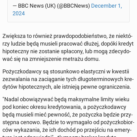
— BBC News (UK) (@BBCNews)
De­cem­ber 1,
2024
Zwięk­sza to również praw­do­po­do­bień­stwo, że nie­któ­
rzy ludzie będą musieli pra­co­wać dłużej, dopóki kredyt
hi­po­tecz­ny nie zo­sta­nie spła­co­ny, lub mogą zde­cy­do­
wać się na zmniej­sze­nie metrażu domu.
Po­życz­ko­daw­cy są sto­sun­ko­wo ela­stycz­ni w kwestii
ze­zwa­la­nia na za­cią­ga­nie tych dłu­go­ter­mi­no­wych kre­
dy­tów hi­po­tecz­nych, ale ist­nie­ją pewne ogra­ni­cze­nia.
"Nadal obo­wią­zy­wać będą mak­sy­mal­ne limity wieku
pod koniec okresu kre­dy­to­wa­nia, a po­życz­ko­daw­cy
będą musieli mieć pewność, że po­życz­ka będzie przy­
stęp­na cenowo. Będzie to wy­ma­ga­ło od po­życz­ko­bior­
ców wy­ka­za­nia, że ​​ich dochód po przej­ściu na eme­ry­