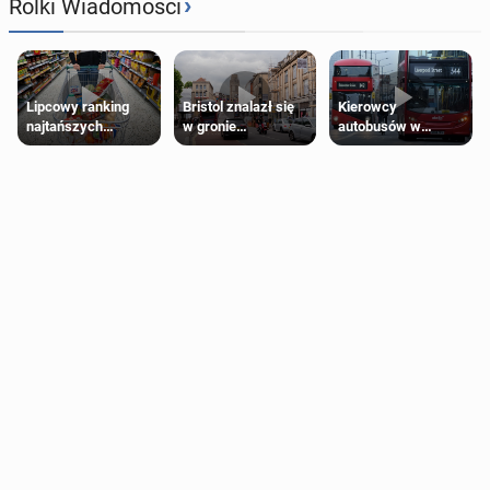
›
Rolki Wiadomości
Lipcowy ranking
Bristol znalazł się
Kierowcy
najtańszych
w gronie
autobusów w
supermarketów
najlepszych
Londynie
kierunków podróży
zapowiadają strajki
na świecie