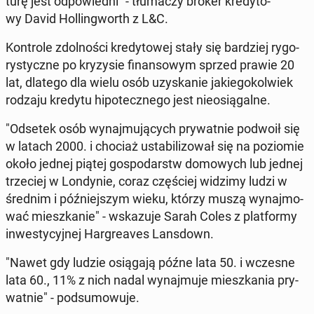
tu­rę jest od­po­wied­ni" - tłu­ma­czy broker kre­dy­to­
wy David Hol­lin­gworth z L&C.
Kon­tro­le zdol­no­ści kre­dy­to­wej stały się bar­dziej ry­go­
ry­stycz­ne po kry­zy­sie fi­nan­so­wym sprzed prawie 20
lat, dlatego dla wielu osób ​​u­zy­ska­nie ja­kie­go­kol­wiek
rodzaju kredytu hi­po­tecz­ne­go jest nie­osią­gal­ne.
"Odsetek osób wy­naj­mu­ją­cych pry­wat­nie podwoił się
w latach 2000. i chociaż usta­bi­li­zo­wał się na po­zio­mie
około jednej piątej go­spo­darstw do­mo­wych lub jednej
trze­ciej w Lon­dy­nie, coraz czę­ściej widzimy ludzi w
średnim i póź­niej­szym wieku, którzy muszą wy­naj­mo­
wać miesz­ka­nie" - wska­zu­je Sarah Coles z plat­for­my
in­we­sty­cyj­nej Har­gre­aves Lans­down.
"Nawet gdy ludzie osią­ga­ją późne lata 50. i wczesne
lata 60., 11% z nich nadal wy­naj­mu­je miesz­ka­nia pry­
wat­nie" - pod­su­mo­wu­je.