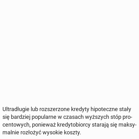
Ul­tra­dłu­gie lub roz­sze­rzo­ne kredyty hi­po­tecz­ne stały
się bar­dziej po­pu­lar­ne w czasach wyż­szych stóp pro­
cen­to­wych, po­nie­waż kre­dy­to­bior­cy starają się mak­sy­
mal­nie roz­ło­żyć wysokie koszty.