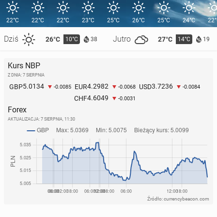
22°C
22°C
22°C
23°C
25°C
26°C
25°C
24°C
22
Dziś
Jutro
26°C
27°C
10°C
14°C
38
19
Kurs NBP
Z DNIA: 7 SIERPNIA
5.0134
4.2982
3.7236
GBP
EUR
USD
-0.0085
-0.0068
-0.0084
4.6049
CHF
-0.0031
Forex
AKTUALIZACJA:
7 SIERPNIA, 11:30
Źródło: currencybeacon.com