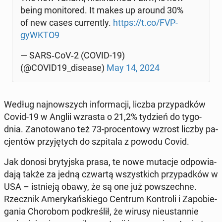
being mo­ni­to­red. It makes up around 30%
of new cases cur­ren­tly.
https://t.co/FVP­
gyWK­TO9
— SAR­S‑Co­V‑2 (COVID-19)
(@COVID19_disease)
May 14, 2024
Według naj­now­szych in­for­ma­cji, liczba przy­pad­ków
Covid-19 w Anglii wzrasta o 21,2% tydzień do ty­go­
dnia. Za­no­to­wa­no też 73-pro­cen­to­wy wzrost liczby pa­
cjen­tów przy­ję­tych do szpi­ta­la z powodu Covid.
Jak donosi bry­tyj­ska prasa, te nowe mutacje od­po­wia­
da­ją także za jedną czwartą wszyst­kich przy­pad­ków w
USA – ist­nie­ją obawy, że są one już po­wszech­ne.
Rzecz­nik Ame­ry­kań­skie­go Centrum Kon­tro­li i Za­po­bie­
ga­nia Cho­ro­bom pod­kre­ślił, że wirusy nie­ustan­nie