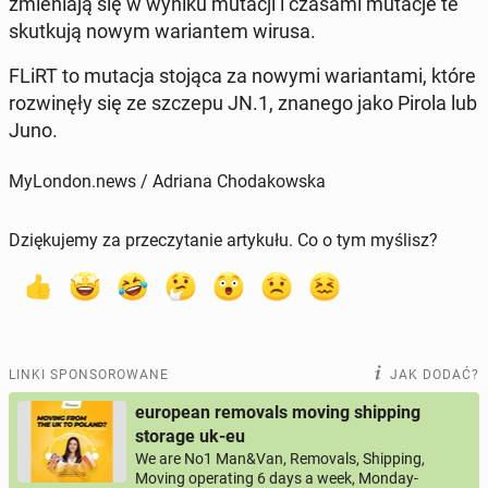
zmie­nia­ją się w wyniku mutacji i czasami mutacje te
skut­ku­ją nowym wa­rian­tem wirusa.
FLiRT to mutacja stojąca za nowymi wa­rian­ta­mi, które
roz­wi­nę­ły się ze szczepu JN.1, znanego jako Pirola lub
Juno.
MyLondon.news / Adriana Chodakowska
Dziękujemy za przeczytanie artykułu. Co o tym myślisz?
LINKI SPONSOROWANE
JAK DODAĆ?
european removals moving shipping
storage uk-eu
We are No1 Man&Van, Removals, Shipping,
Moving operating 6 days a week, Monday-