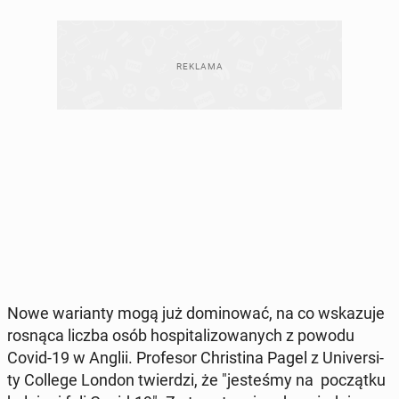
Nowe wa­rian­ty mogą już do­mi­no­wać, na co wska­zu­je
rosnąca liczba osób ho­spi­ta­li­zo­wa­nych z powodu
Covid-19 w Anglii. Pro­fe­sor Chri­sti­na Pagel z Uni­ver­si­
ty College London twier­dzi, że "je­ste­śmy na po­cząt­ku