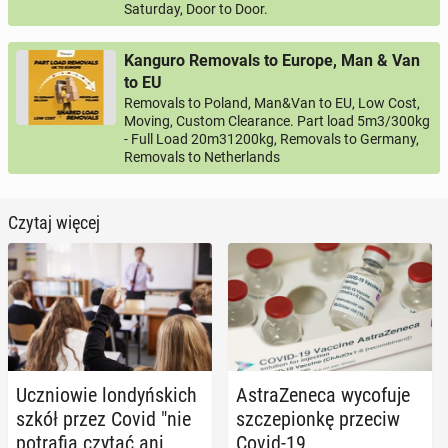
Saturday, Door to Door.
Kanguro Removals to Europe, Man & Van
to EU
Removals to Poland, Man&Van to EU, Low Cost,
Moving, Custom Clearance. Part load 5m3/300kg
- Full Load 20m31200kg, Removals to Germany,
Removals to Netherlands
Czytaj więcej
Ucznio­wie lon­dyń­skich
Astra­Ze­ne­ca wy­co­fu­je
szkół przez Covid "nie
szcze­pion­kę przeciw
po­tra­fią czytać ani
Covid-19