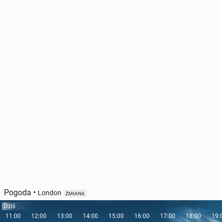
Pogoda
•
London
ZMIANA
Dziś
11:00
12:00
13:00
14:00
15:00
16:00
17:00
18:00
19: