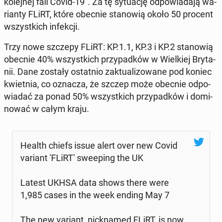
ko­lej­nej fali Covid-19". Za tę sy­tu­ację od­po­wia­da­ją wa­
rian­ty FLiRT, które obecnie sta­no­wią około 50 procent
wszyst­kich in­fek­cji.
Trzy nowe szczepy FLiRT: KP.1.1, KP.3 i KP.2 sta­no­wią
obecnie 40% wszyst­kich przy­pad­ków w Wiel­kiej Bry­ta­
nii. Dane zostały ostat­nio zak­tu­ali­zo­wa­ne pod koniec
kwiet­nia, co oznacza, że szczep może obecnie od­po­
wia­dać za ponad 50% wszyst­kich przy­pad­ków i do­mi­
no­wać w całym kraju.
Health chiefs issue alert over new Covid
variant 'FLiRT' swe­eping the UK
Latest UKHSA data shows there were
1,985 cases in the week ending May 7
The new variant, nick­na­med FLiRT, is now