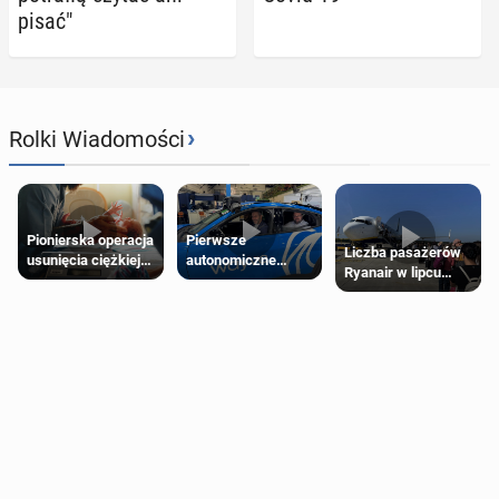
pisać"
›
Rolki Wiadomości
Pierwsze
Pionierska operacja
Liczba pasażerów
autonomiczne
usunięcia ciężkiej
Ryanair w lipcu
Ubery pojawią się
wady wrodzonej
pobiła rekord
w Londynie jeszcze
płodu w łonie matki
tego lata