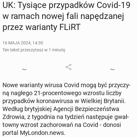
UK: Tysiące przy­pad­ków Covid-19
w ramach nowej fali na­pę­dza­nej
przez wa­rian­ty FLiRT
16 MAJA 2024, 14:30
Ten tekst przeczytasz w 1 minutę
Nowe wa­rian­ty wirusa Covid mogą być przy­czy­
ną nagłego 21-pro­cen­to­we­go wzrostu liczby
przy­pad­ków ko­ro­na­wi­ru­sa w Wiel­kiej Bry­ta­nii.
Według bry­tyj­skiej Agencji Bez­pie­czeń­stwa
Zdrowia, z ty­go­dnia na tydzień na­stę­pu­je gwał­
tow­ny wzrost za­cho­ro­wań na Covid - donosi
portal My­Lon­don.news.