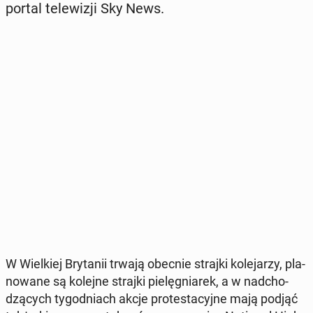
portal te­le­wi­zji Sky News.
W Wiel­kiej Bry­ta­nii trwają obecnie strajki ko­le­ja­rzy, pla­
no­wa­ne są kolejne strajki pie­lę­gnia­rek, a w nad­cho­
dzą­cych ty­go­dniach akcje pro­te­sta­cyj­ne mają podjąć