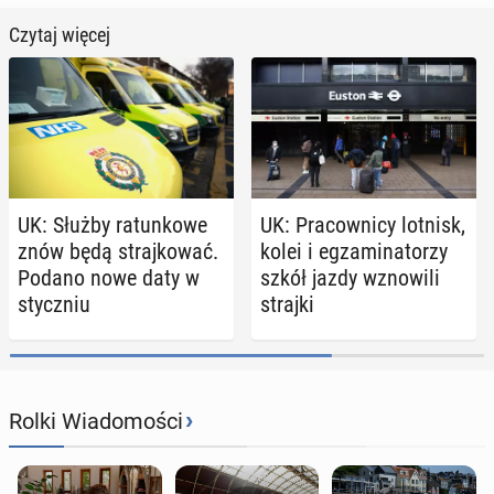
Czytaj więcej
UK: Służby ra­tun­ko­we
UK: Pra­cow­ni­cy lotnisk,
znów będą straj­ko­wać.
kolei i eg­za­mi­na­to­rzy
Podano nowe daty w
szkół jazdy wzno­wi­li
stycz­niu
strajki
›
Rolki Wiadomości