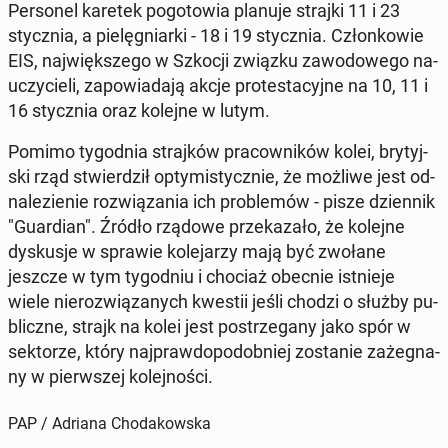
Per­so­nel karetek po­go­to­wia planuje strajki 11 i 23
stycz­nia, a pie­lę­gniar­ki - 18 i 19 stycz­nia. Człon­ko­wie
EIS, naj­więk­sze­go w Szkocji związku za­wo­do­we­go na­
uczy­cie­li, za­po­wia­da­ją akcje pro­te­sta­cyj­ne na 10, 11 i
16 stycz­nia oraz kolejne w lutym.
Pomimo ty­go­dnia straj­ków pra­cow­ni­ków kolei, bry­tyj­
ski rząd stwier­dził opty­mi­stycz­nie, że możliwe jest od­
na­le­zie­nie roz­wią­za­nia ich pro­ble­mów - pisze dzien­nik
"Gu­ar­dian". Źródło rządowe prze­ka­za­ło, że kolejne
dys­ku­sje w sprawie ko­le­ja­rzy mają być zwołane
jeszcze w tym ty­go­dniu i chociaż obecnie ist­nie­je
wiele nie­roz­wią­za­nych kwestii jeśli chodzi o służby pu­
blicz­ne, strajk na kolei jest po­strze­ga­ny jako spór w
sek­to­rze, który naj­praw­do­po­dob­niej zo­sta­nie za­że­gna­
ny w pierw­szej ko­lej­no­ści.
PAP / Adriana Chodakowska