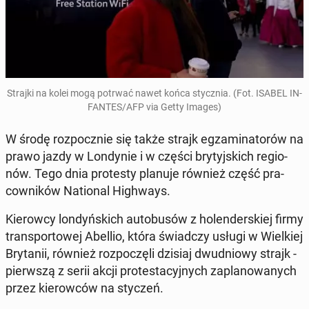
Strajki na kolei mogą potrwać nawet końca stycz­nia. (Fot. ISABEL IN­
FAN­TES/AFP via Getty Images)
W środę roz­pocz­nie się także strajk eg­za­mi­na­to­rów na
prawo jazdy w Lon­dy­nie i w części bry­tyj­skich re­gio­
nów. Tego dnia pro­te­sty planuje również część pra­
cow­ni­ków Na­tio­nal Hi­gh­ways.
Kie­row­cy lon­dyń­skich au­to­bu­sów z ho­len­der­skiej firmy
trans­por­to­wej Abellio, która świad­czy usługi w Wiel­kiej
Bry­ta­nii, również roz­po­czę­li dzisiaj dwu­dnio­wy strajk -
pierw­szą z serii akcji pro­te­sta­cyj­nych za­pla­no­wa­nych
przez kie­row­ców na styczeń.