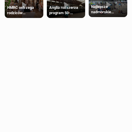
Najlepsze
HMRC ostrzega
Anglia rozszerza
nadmorskie
rodziców
program 50-
miasteczko blisko
pobierających Child
procentowych
Londynu
Benefit. Mogą być
zniżek kolejowych
zobowiązani do
na 18-latków
zwrotu zasiłku