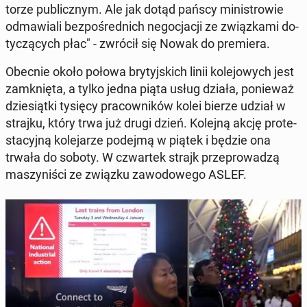
to­rze pu­blicz­nym. Ale jak dotąd pańscy mi­ni­stro­wie
od­ma­wia­li bez­po­śred­nich ne­go­cja­cji ze związ­ka­mi do­
ty­czą­cych płac" - zwrócił się Nowak do pre­mie­ra.
Obecnie około połowa bry­tyj­skich linii ko­le­jo­wych jest
za­mknię­ta, a tylko jedna piąta usług działa, po­nie­waż
dzie­siąt­ki tysięcy pra­cow­ni­ków kolei bierze udział w
strajku, który trwa już drugi dzień. Kolejną akcję pro­te­
sta­cyj­ną ko­le­ja­rze podejmą w piątek i będzie ona
trwała do soboty. W czwar­tek strajk prze­pro­wa­dzą
ma­szy­ni­ści ze związku za­wo­do­we­go ASLEF.