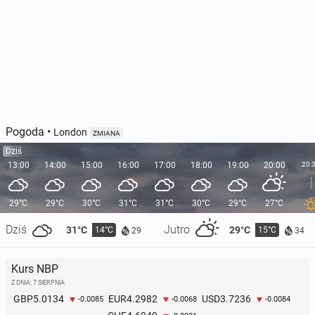
Pogoda
•
London
ZMIANA
Dziś
13:00
14:00
15:00
16:00
17:00
18:00
19:00
20:00
20:
29°C
29°C
30°C
31°C
31°C
30°C
29°C
27°C
Dziś
Jutro
31°C
29°C
14°C
15°C
29
34
Kurs NBP
Z DNIA: 7 SIERPNIA
5.0134
4.2982
3.7236
GBP
EUR
USD
-0.0085
-0.0068
-0.0084