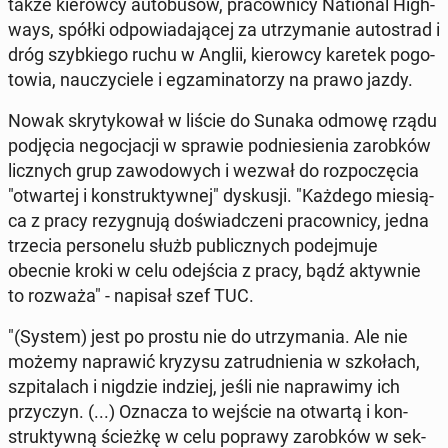
także kie­row­cy au­to­bu­sów, pra­cow­ni­cy Na­tio­nal Hi­gh­
ways, spółki od­po­wia­da­ją­cej za utrzy­ma­nie au­to­strad i
dróg szyb­kie­go ruchu w Anglii, kie­row­cy karetek po­go­
to­wia, na­uczy­cie­le i eg­za­mi­na­to­rzy na prawo jazdy.
Nowak skry­ty­ko­wał w liście do Sunaka odmowę rządu
pod­ję­cia ne­go­cja­cji w sprawie pod­nie­sie­nia za­rob­ków
licz­nych grup za­wo­do­wych i wezwał do roz­po­czę­cia
"otwar­tej i kon­struk­tyw­nej" dys­ku­sji. "Każdego mie­sią­
ca z pracy re­zy­gnu­ją do­świad­cze­ni pra­cow­ni­cy, jedna
trzecia per­so­ne­lu służb pu­blicz­nych po­dej­mu­je
obecnie kroki w celu odej­ścia z pracy, bądź ak­tyw­nie
to rozważa" - napisał szef TUC.
"(System) jest po prostu nie do utrzy­ma­nia. Ale nie
możemy na­pra­wić kryzysu za­trud­nie­nia w szko­łach,
szpi­ta­lach i nigdzie indziej, jeśli nie na­pra­wi­my ich
przy­czyn. (...) Oznacza to wejście na otwartą i kon­
struk­tyw­ną ścieżkę w celu poprawy za­rob­ków w sek­