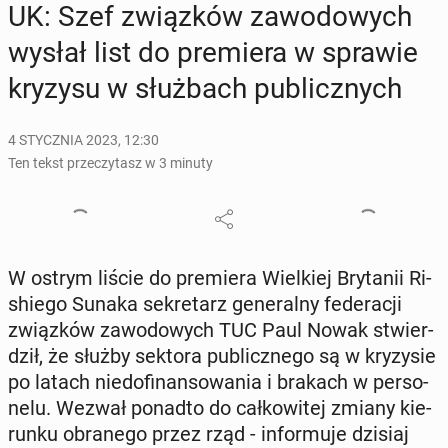
UK: Szef związ­ków za­wo­do­wych
wysłał list do pre­mie­ra w sprawie
kryzysu w służ­bach pu­blicz­nych
4 STYCZNIA 2023, 12:30
Ten tekst przeczytasz w 3 minuty
W ostrym liście do pre­mie­ra Wiel­kiej Bry­ta­nii Ri­
shie­go Sunaka se­kre­tarz ge­ne­ral­ny fe­de­ra­cji
związ­ków za­wo­do­wych TUC Paul Nowak stwier­
dził, że służby sektora pu­blicz­ne­go są w kry­zy­sie
po latach nie­do­fi­nan­so­wa­nia i brakach w per­so­
ne­lu. Wezwał ponadto do cał­ko­wi­tej zmiany kie­
run­ku ob­ra­ne­go przez rząd - in­for­mu­je dzisiaj