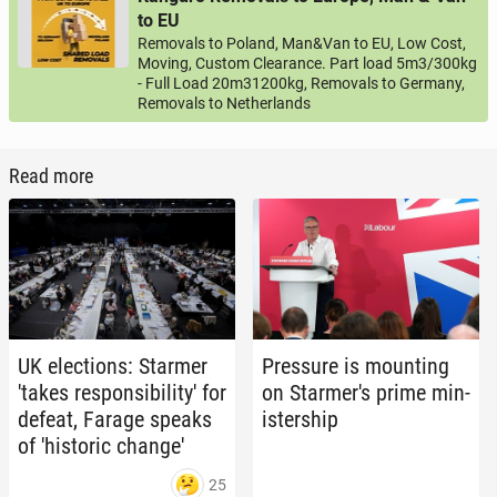
to EU
Removals to Poland, Man&Van to EU, Low Cost,
Moving, Custom Clearance. Part load 5m3/300kg
- Full Load 20m31200kg, Removals to Germany,
Removals to Netherlands
Read more
UK elec­tions: Starmer
Pres­sure is mount­ing
'takes re­spon­si­bil­i­ty' for
on Starmer's prime min­
defeat, Farage speaks
is­ter­ship
of 'his­toric change'
25