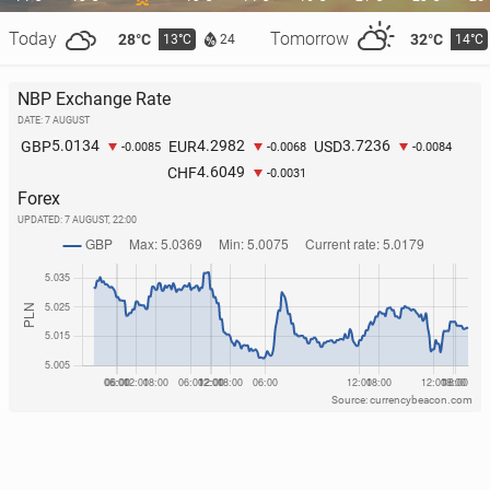
Today
Tomorrow
28°C
32°C
13°C
14°C
24
NBP Exchange Rate
DATE: 7 AUGUST
5.0134
4.2982
3.7236
GBP
EUR
USD
-0.0085
-0.0068
-0.0084
4.6049
CHF
-0.0031
Forex
UPDATED:
7 AUGUST, 22:00
Source: currencybeacon.com