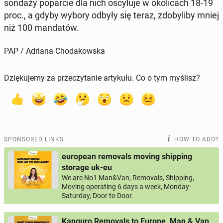
sondaży popar­cie dla nich os­cy­lu­je w okoli­cach 18-19
proc., a gdyby wybory odbyły się teraz, zdobyli­by mniej
niż 100 man­datów.
PAP / Adriana Chodakowska
Dziękujemy za przeczytanie artykułu. Co o tym myślisz?
SPONSORED LINKS
HOW TO ADD?
european removals moving shipping
storage uk-eu
We are No1 Man&Van, Removals, Shipping,
Moving operating 6 days a week, Monday-
Saturday, Door to Door.
Kanguro Removals to Europe, Man & Van