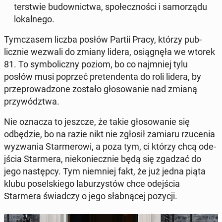
terst­wie bu­down­ict­wa, społecznoś­ci i samorzą­du
lokalnego.
Tym­cza­sem liczba posłów Partii Pracy, którzy pub­
licznie wezwali do zmiany lidera, os­iągnęła we wtorek
81. To sym­bol­iczny poziom, bo co na­jm­niej tylu
posłów musi poprzeć pre­tenden­ta do roli lidera, by
przeprowad­zone zostało głosowanie nad zmianą
przy­wództ­wa.
Nie oznacza to jeszcze, że takie głosowanie się
odbędzie, bo na razie nikt nie zgłosił zamiaru rzuce­nia
wyzwa­nia Starmerowi, a poza tym, ci którzy chcą ode­
jś­cia Starmera, niekoniecznie będą się zgadzać do
jego następ­cy. Tym niem­niej fakt, że już jedna piąta
klubu posel­skiego laburzys­tów chce ode­jś­cia
Starmera świad­czy o jego słab­nącej pozycji.