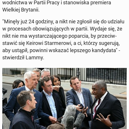
wod­nict­wa w Partii Pracy i stanowiska pre­miera
Wielkiej Bry­tanii.
"Minęły już 24 godziny, a nikt nie zgłosił się do udziału
w proce­sach obow­iązu­ją­cych w partii. Wydaje się, że
nikt nie ma wystar­cza­jącego popar­cia, by prze­ci­w­
staw­ić się Keirowi Starmerowi, a ci, którzy sugeru­ją,
aby ustąpił, powinni wskazać lep­szego kandy­da­ta" -
stwierdz­ił Lammy.