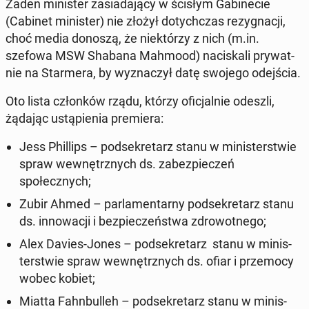
Żaden min­is­ter za­si­ada­ją­cy w ścisłym Gabinecie
(Cabinet min­is­ter) nie złożył doty­chczas rezy­gnacji
,
choć media donoszą, że niek­tórzy z nich (m.in.
szefowa MSW Shabana Mahmood) naciskali pry­wat­
nie na Starmera, by wyz­naczył datę swojego ode­jś­cia.
Oto lista członków rządu, którzy ofic­jal­nie odeszli,
żądając ustąpi­enia pre­miera:
Jess Phillips
– pod­sekre­tarz stanu w min­is­terst­wie
spraw wewnętrznych ds. zabez­pieczeń
społecznych;
Zubir Ahmed
– par­la­men­tarny pod­sekre­tarz stanu
ds. in­nowacji i bez­pieczeńst­wa zdrowot­nego;
Alex Davies-Jones
– pod­sekre­tarz stanu w min­is­
terst­wie spraw wewnętrznych ds. ofiar i prze­mo­cy
wobec kobiet;
Miatta Fahn­bulleh
– pod­sekre­tarz stanu w min­is­