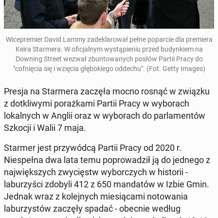
Wi­cepremier David Lammy zadeklarował pełne popar­cie dla pre­miera
Keira Starmera
. W ofic­jal­nym wys­tąpi­e­niu przed bu­dynkiem na
Downing Street wezwał zbun­towanych posłów Partii Pracy do
"cofnię­cia się i wzięcia głębok­iego oddechu". (Fot. Getty Images)
Presja na Starmera zaczęła mocno rosnąć w związku
z dotk­li­wy­mi po­rażka­mi Partii Pracy w wyb­o­rach
lokalnych w Anglii oraz w wyb­o­rach do par­la­men­tów
Szkocji i Walii 7 maja.
Starmer jest przy­wód­cą Partii Pracy od 2020 r.
Niespeł­na dwa lata temu poprowadz­ił ją do jednego z
na­jwięk­szych zwycięstw wybor­czych w his­torii -
laburzyś­ci zdobyli 412 z 650 man­datów w Izbie Gmin.
Jednak wraz z kole­jnych miesią­ca­mi no­towa­nia
laburzys­tów zaczęły spadać - obecnie według