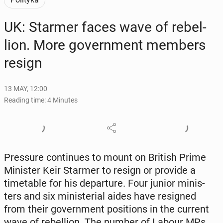
UK: Starmer faces wave of re­bel­
lion. More gov­ern­ment members
resign
13 MAY, 12:00
Reading time: 4 Minutes
Pres­sure con­tin­ues to mount on British Prime
Min­is­ter Keir Starmer to resign or provide a
timetable for his de­par­ture. Four junior min­is­
ters and six min­is­te­r­i­al aides have re­signed
from their gov­ern­ment po­si­tions in the current
wave of re­bel­lion. The number of Labour MPs