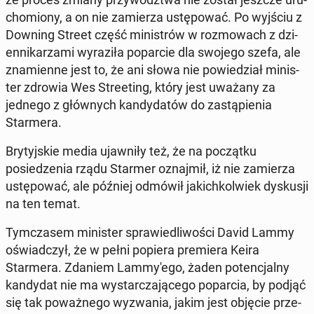
chomiony, a on nie za­mierza ustępować. Po wyjściu z
Downing Street część min­istrów w roz­mowach z dzi­
en­nikarza­mi wyraz­iła popar­cie dla swojego szefa, ale
znami­enne jest to, że ani słowa nie powiedzi­ał min­is­
ter zdrowia Wes Street­ing, który jest uważany za
jednego z głównych kandy­datów do za­stąpi­enia
Starmera.
Bry­tyjskie media ujawniły też, że na początku
posiedzenia rządu Starmer oz­na­jmił, iż nie za­mierza
ustępować, ale później odmówił ja­kichkol­wiek dyskusji
na ten temat.
Tym­cza­sem min­is­ter spraw­iedli­woś­ci David Lammy
oświad­czył, że w pełni popiera pre­miera Keira
Starmera. Zdaniem Lam­my'ego, żaden po­tenc­jal­ny
kandy­dat nie ma wystar­cza­jącego popar­cia, by podjąć
się tak poważnego wyzwa­nia, jakim jest objęcie prze­