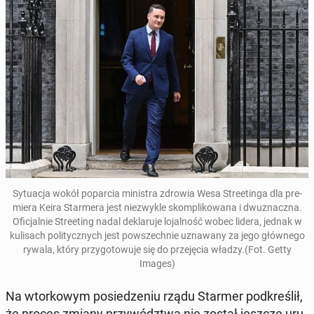
Sytu­ac­ja wokół popar­cia min­is­tra zdrowia Wesa Streetinga
dla pre­
miera Keira Starmera jest niezwyk­le skom­p­likowana i dwuz­nacz­na.
Ofic­jal­nie Street­ing nadal deklaru­je lo­jal­ność
wobec lidera, jednak w
kulisach poli­ty­cznych jest powszech­nie uz­nawany za jego głównego
rywala
, który przy­go­towu­je się do prze­ję­cia władzy.(Fot. Getty
Images)
Na wtorkowym posiedze­niu rządu Starmer pod­kreślił,
że proces zmiany przy­wództ­wa nie został jeszcze uru­