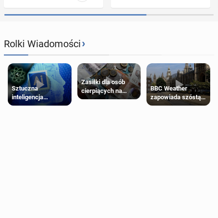
›
Rolki Wiadomości
Zasiłki dla osób
Sztuczna
BBC Weather
cierpiących na
inteligencja
zapowiada szóstą
schorzenia
próbowała oszukać
falę upałów w
psychiczne
człowieka
Londynie