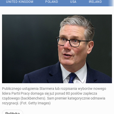
UNITED KINGDOM
POLAND
USA
IRELAND
Publicznego ustąpienia Starmera lub rozpisania wyborów nowego
lidera Partii Pracy domaga się już ponad 80 posłów zaplecza
rządowego (backbenchers). Sam premier kategorycznie odmawia
rezygnacji. (Fot. Getty Images)
Polityka