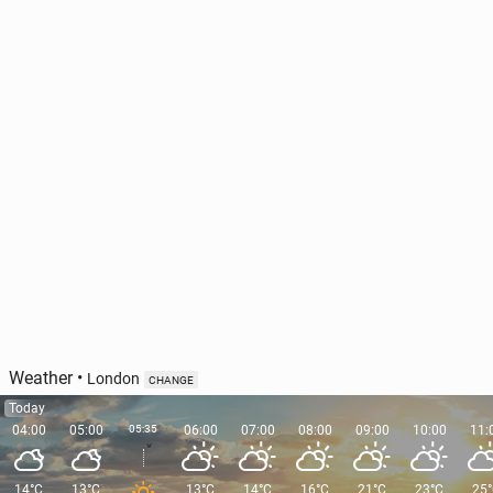
Weather
•
London
CHANGE
Today
04:00
05:00
05:35
06:00
07:00
08:00
09:00
10:00
11:
14°C
13°C
13°C
14°C
16°C
21°C
23°C
25