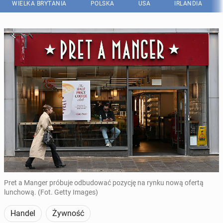
WIELKA BRYTANIA
POLSKA
USA
IRLANDIA
Pret a Manger próbuje odbudować pozycję na rynku nową ofertą
lunchową. (Fot. Getty Images)
Handel
Żywność