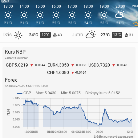
Dziś
13:00
14:00
15:00
16:00
17:00
18:00
19:00
20:00
20:
21°C
21°C
21°C
22°C
23°C
24°C
23°C
21°C
Dziś
Jutro
24°C
27°C
12°C
13°C
43
31
Kurs NBP
Z DNIA: 6 SIERPNIA
5.0219
4.3050
3.7320
GBP
EUR
USD
-0.0144
-0.0068
-0.0148
4.6080
CHF
-0.0164
Forex
AKTUALIZACJA:
6 SIERPNIA, 13:00
Źródło: currencybeacon.com