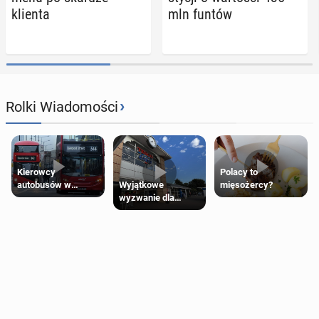
klienta
mln funtów
›
Rolki Wiadomości
Kierowcy
Polacy to
Wyjątkowe
autobusów w
mięsożercy?
wyzwanie dla
Londynie
posiadaczy kart
zapowiadają strajki
Tesco Clubcard!