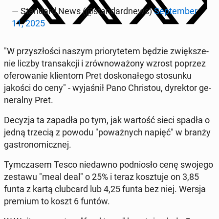
— Stan­dard News (@stan­dard­news)
Sep­tem­ber
11, 2025
"W przy­szło­ści naszym prio­ry­te­tem będzie zwięk­sze­
nie liczby trans­ak­cji i zrów­no­wa­żo­ny wzrost poprzez
ofe­ro­wa­nie klien­tom Pret do­sko­na­łe­go sto­sun­ku
jakości do ceny" - wy­ja­śnił Pano Chri­stou, dy­rek­tor ge­
ne­ral­ny Pret.
Decyzja ta zapadła po tym, jak wartość sieci spadła o
jedną trzecią z powodu "po­waż­nych napięć" w branży
ga­stro­no­micz­nej.
Tym­cza­sem Tesco nie­daw­no pod­nio­sło cenę swojego
zestawu "meal deal" o 25% i teraz kosz­tu­je on 3,85
funta z kartą club­card lub 4,25 funta bez niej. Wersja
premium to koszt 6 funtów.