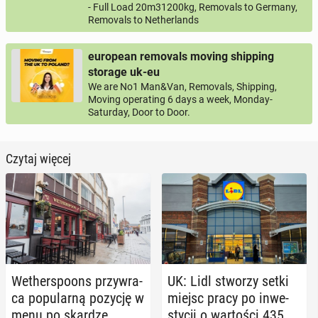
- Full Load 20m31200kg, Removals to Germany,
Removals to Netherlands
european removals moving shipping
storage uk-eu
We are No1 Man&Van, Removals, Shipping,
Moving operating 6 days a week, Monday-
Saturday, Door to Door.
Czytaj więcej
We­ther­spo­ons przy­wra­
UK: Lidl stworzy setki
ca po­pu­lar­ną pozycję w
miejsc pracy po in­we­
menu po skardze
sty­cji o war­to­ści 435