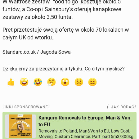
W Wa­itro­se zestaw "food to go" kosz­tu­je około 5
funtów, a Co-op i Sa­ins­bu­ry’s oferują ka­nap­ko­we
zestawy za około 3,50 funta.
Pret prze­te­stu­je swoją ofertę w około 70 lo­ka­lach w
całym UK od wtorku.
Standard.co.uk / Jagoda Sowa
Dziękujemy za przeczytanie artykułu. Co o tym myślisz?
LINKI SPONSOROWANE
JAK DODAĆ?
Kanguro Removals to Europe, Man & Van
to EU
Removals to Poland, Man&Van to EU, Low Cost,
Moving, Custom Clearance. Part load 5m3/300kg