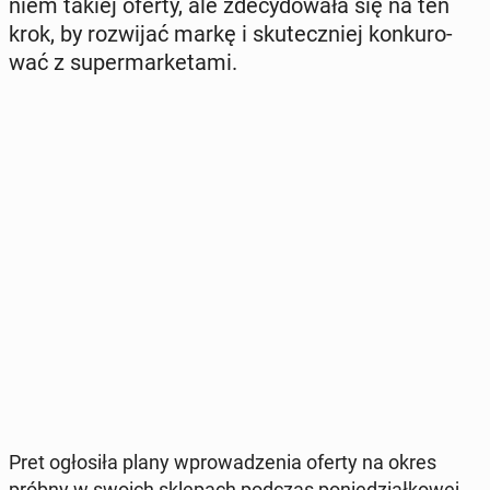
niem takiej oferty, ale zde­cy­do­wa­ła się na ten
krok, by roz­wi­jać markę i sku­tecz­niej kon­ku­ro­
wać z su­per­mar­ke­ta­mi.
Pret ogło­si­ła plany wpro­wa­dze­nia oferty na okres
próbny w swoich skle­pach podczas po­nie­dział­ko­wej