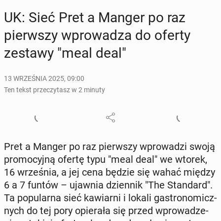
UK: Sieć Pret a Manger po raz
pierw­szy wpro­wa­dza do oferty
zestawy "meal deal"
13 WRZEŚNIA 2025, 09:00
Ten tekst przeczytasz w 2 minuty
Pret a Manger po raz pierw­szy wpro­wa­dzi swoją
pro­mo­cyj­ną ofertę typu "meal deal" we wtorek,
16 wrze­śnia, a jej cena będzie się wahać między
6 a 7 funtów – ujawnia dzien­nik "The Stan­dard".
Ta po­pu­lar­na sieć ka­wiar­ni i lokali ga­stro­no­micz­
nych do tej pory opie­ra­ła się przed wpro­wa­dze­