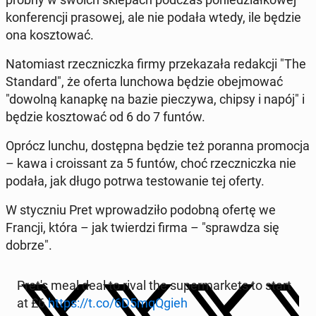
kon­fe­ren­cji pra­so­wej, ale nie podała wtedy, ile będzie
ona kosz­to­wać.
Na­to­miast rzecz­nicz­ka firmy prze­ka­za­ła re­dak­cji "The
Stan­dard", że oferta lun­cho­wa będzie obej­mo­wać
"dowolną kanapkę na bazie pie­czy­wa, chipsy i napój" i
będzie kosz­to­wać od 6 do 7 funtów.
Oprócz lunchu, do­stęp­na będzie też poranna pro­mo­cja
– kawa i cro­is­sant za 5 funtów, choć rzecz­nicz­ka nie
podała, jak długo potrwa te­sto­wa­nie tej oferty.
W stycz­niu Pret wpro­wa­dzi­ło podobną ofertę we
Francji, która – jak twier­dzi firma – "spraw­dza się
dobrze".
Pret's meal deal to rival the su­per­mar­kets to start
at £6
https://t.co/6D5mqQgieh