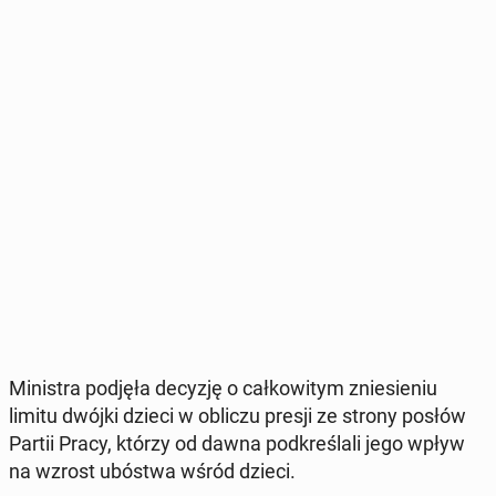
Mi­ni­stra podjęła decyzję o cał­ko­wi­tym znie­sie­niu
limitu dwójki dzieci w obliczu presji ze strony posłów
Partii Pracy, którzy od dawna pod­kre­śla­li jego wpływ
na wzrost ubóstwa wśród dzieci.