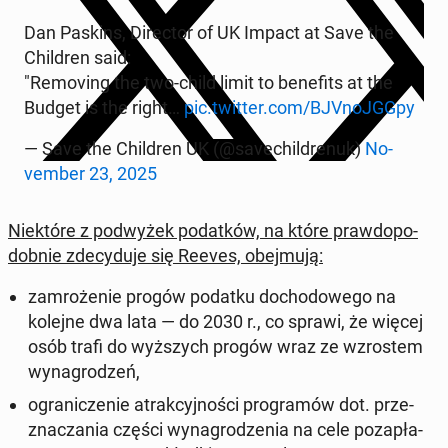
Dan Paskins, Di­rec­tor of UK Impact at Save the
Chil­dren said:
"Re­mo­ving the two-child limit to be­ne­fits at the
Budget is the right…
pic.twitter.com/BJVnoJG­G­py
— Save the Chil­dren UK (@sa­ve­chil­dre­nuk)
No­
vem­ber 23, 2025
Nie­któ­re z pod­wy­żek po­dat­ków, na które praw­do­po­
dob­nie zde­cy­du­je się Reeves, obej­mu­ją:
za­mro­że­nie progów podatku do­cho­do­we­go na
kolejne dwa lata — do 2030 r., co sprawi, że więcej
osób trafi do wyż­szych progów wraz ze wzro­stem
wy­na­gro­dzeń,
ogra­ni­cze­nie atrak­cyj­no­ści pro­gra­mów dot. prze­
zna­cza­nia części wy­na­gro­dze­nia na cele po­za­pła­