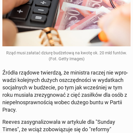
Rząd musi załatać dziurę bu­dże­to­wą na kwotę ok. 20 mld funtów.
(Fot. Getty Images)
Źródła rządowe twier­dzą, że mi­ni­stra raczej nie wpro­
wa­dzi ko­lej­nych dużych oszczęd­no­ści w wy­dat­kach
so­cjal­nych w bu­dże­cie, po tym jak wcze­śniej w tym
roku musiała zre­zy­gno­wać z cięć za­sił­ków dla osób z
nie­peł­no­spraw­no­ścią wobec dużego buntu w Partii
Pracy.
Reeves za­sy­gna­li­zo­wa­ła w ar­ty­ku­le dla "Sunday
Times", że wciąż zo­bo­wią­zu­je się do "reformy"