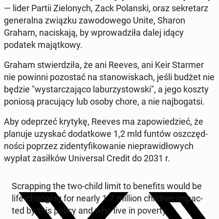
— lider Partii Zie­lo­nych, Zack Po­lan­ski, oraz se­kre­tarz
ge­ne­ral­na związku za­wo­do­we­go Unite, Sharon
Graham, na­ci­ska­ją, by wpro­wa­dzi­ła dalej idący
podatek ma­jąt­ko­wy.
Graham stwier­dzi­ła, że ani Reeves, ani Keir Starmer
nie powinni po­zo­stać na sta­no­wi­skach, jeśli budżet nie
będzie "wy­star­cza­ją­co la­bu­rzy­stow­ski", a jego koszty
poniosą pra­cu­ją­cy lub osoby chore, a nie naj­bo­gat­si.
Aby ode­przeć krytykę, Reeves ma za­po­wie­dzieć, że
planuje uzyskać do­dat­ko­we 1,2 mld funtów oszczęd­
no­ści poprzez zi­den­ty­fi­ko­wa­nie nie­pra­wi­dło­wych
wypłat za­sił­ków Uni­ver­sal Credit do 2031 r.
Scrap­ping the two-child limit to be­ne­fits would be
life-chan­ging for nearly 1.7 million chil­dren im­pac­
ted by this policy and who live in poverty.