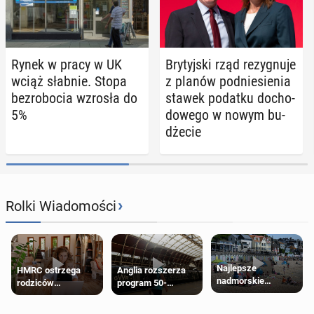
Rynek w pracy w UK
Bry­tyj­ski rząd re­zy­gnu­je
wciąż słabnie. Stopa
z planów pod­nie­sie­nia
bez­ro­bo­cia wzrosła do
stawek podatku do­cho­
5%
do­we­go w nowym bu­
dże­cie
›
Rolki Wiadomości
Najlepsze
HMRC ostrzega
Anglia rozszerza
nadmorskie
rodziców
program 50-
miasteczko blisko
pobierających Child
procentowych
Londynu
Benefit. Mogą być
zniżek kolejowych