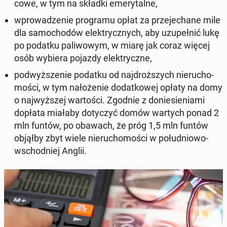
co­we, w tym na składki eme­ry­tal­ne,
wpro­wa­dze­nie pro­gra­mu opłat za prze­je­cha­ne mile
dla sa­mo­cho­dów elek­trycz­nych, aby uzu­peł­nić lukę
po podatku pa­li­wo­wym, w miarę jak coraz więcej
osób wybiera pojazdy elek­trycz­ne,
pod­wyż­sze­nie podatku od naj­droż­szych nie­ru­cho­
mo­ści, w tym na­ło­że­nie do­dat­ko­wej opłaty na domy
o naj­wyż­szej war­to­ści. Zgodnie z do­nie­sie­nia­mi
dopłata miałaby do­ty­czyć domów wartych ponad 2
mln funtów, po obawach, że próg 1,5 mln funtów
objąłby zbyt wiele nie­ru­cho­mo­ści w po­łu­dnio­wo-
wschod­niej Anglii.