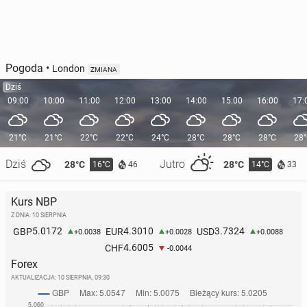
Pogoda
•
London
ZMIANA
Dziś
09:00
10:00
11:00
12:00
13:00
14:00
15:00
16:00
17:
21°C
21°C
22°C
22°C
24°C
28°C
28°C
28°C
28
Dziś
Jutro
28°C
28°C
16°C
14°C
46
33
Kurs NBP
Z DNIA: 10 SIERPNIA
5.0172
4.3010
3.7324
GBP
EUR
USD
+0.0038
+0.0028
+0.0088
4.6005
CHF
-0.0044
Forex
AKTUALIZACJA:
10 SIERPNIA, 09:30