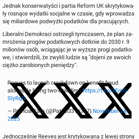
Jednak kon­ser­wa­ty­ści i partia Reform UK skry­ty­ko­wa­
ły rosnące wydatki so­cjal­ne w czasie, gdy wpro­wa­dza
się mi­liar­do­we pod­wyż­ki po­dat­ków dla pra­cu­ją­cych.
Li­be­ral­ni De­mo­kra­ci ostrze­gli tym­cza­sem, że plan za­
mro­że­nia progów po­dat­ko­wych dotknie do 2030 r. 9
mi­lio­nów osób, wcią­ga­jąc je w wyższe progi po­dat­ko­
we, i stwier­dzi­li, że zwykli ludzie są "dojeni ze swoich
ciężko za­ro­bio­nych pie­nię­dzy".
Reeves to launch crack­down on benefit fraud
along­si­de lifting two-child limit
https://t.co/3EmG­
SIy­RqG
— Pa­tri­cia Caro (@PatC63316307)
No­vem­ber 24,
2025
Jed­no­cze­śnie Reeves jest kry­ty­ko­wa­na z lewej strony