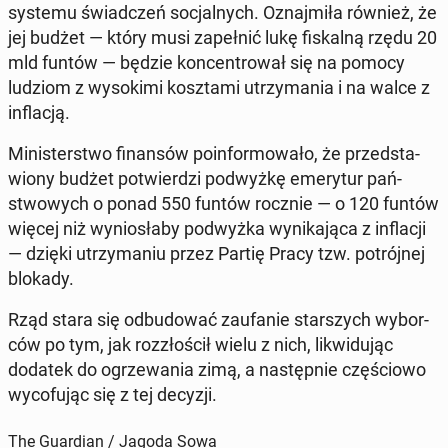
systemu świad­czeń so­cjal­nych. Oznaj­mi­ła również, że
jej budżet — który musi za­peł­nić lukę fi­skal­ną rzędu 20
mld funtów — będzie kon­cen­tro­wał się na pomocy
ludziom z wy­so­ki­mi kosz­ta­mi utrzy­ma­nia i na walce z
in­fla­cją.
Mi­ni­ster­stwo fi­nan­sów po­in­for­mo­wa­ło, że przed­sta­
wio­ny budżet po­twier­dzi pod­wyż­kę eme­ry­tur pań­
stwo­wych o ponad 550 funtów rocznie — o 120 funtów
więcej niż wy­nio­sła­by pod­wyż­ka wy­ni­ka­ją­ca z in­fla­cji
— dzięki utrzy­ma­niu przez Partię Pracy tzw. po­trój­nej
blokady.
Rząd stara się od­bu­do­wać za­ufa­nie star­szych wy­bor­
ców po tym, jak roz­zło­ścił wielu z nich, li­kwi­du­jąc
dodatek do ogrze­wa­nia zimą, a na­stęp­nie czę­ścio­wo
wy­co­fu­jąc się z tej decyzji.
The Guardian / Jagoda Sowa