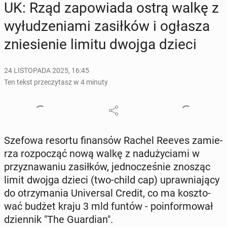
UK: Rząd za­po­wia­da ostrą walkę z
wy­łu­dze­nia­mi za­sił­ków i ogłasza
znie­sie­nie limitu dwojga dzieci
24 LISTOPADA 2025, 16:45
Ten tekst przeczytasz w 4 minuty
Szefowa resortu fi­nan­sów Rachel Reeves za­mie­
rza roz­po­cząć nową walkę z nad­uży­cia­mi w
przy­zna­wa­niu za­sił­ków, jed­no­cze­śnie znosząc
limit dwojga dzieci (two-child cap) upraw­nia­ją­cy
do otrzy­ma­nia Uni­ver­sal Credit, co ma kosz­to­
wać budżet kraju 3 mld funtów - po­in­for­mo­wał
dzien­nik "The Gu­ar­dian".