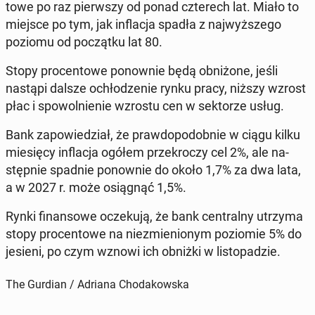
to­we po raz pierw­szy od ponad czte­rech lat. Miało to
miejsce po tym, jak in­fla­cja spadła z naj­wyż­sze­go
poziomu od po­cząt­ku lat 80.
Stopy pro­cen­to­we po­now­nie będą ob­ni­żo­ne, jeśli
nastąpi dalsze ochło­dze­nie rynku pracy, niższy wzrost
płac i spo­wol­nie­nie wzrostu cen w sek­to­rze usług.
Bank za­po­wie­dział, że praw­do­po­dob­nie w ciągu kilku
mie­się­cy in­fla­cja ogółem prze­kro­czy cel 2%, ale na­
stęp­nie spadnie po­now­nie do około 1,7% za dwa lata,
a w 2027 r. może osią­gnąć 1,5%.
Rynki fi­nan­so­we ocze­ku­ją, że bank cen­tral­ny utrzyma
stopy pro­cen­to­we na nie­zmie­nio­nym po­zio­mie 5% do
jesieni, po czym wznowi ich obniżki w li­sto­pa­dzie.
The Gurdian / Adriana Chodakowska