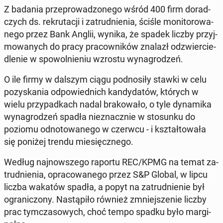
Z badania prze­pro­wa­dzo­ne­go wśród 400 firm do­rad­
czych ds. re­kru­ta­cji i za­trud­nie­nia, ściśle mo­ni­to­ro­wa­
ne­go przez Bank Anglii, wynika, że ​​spa­dek liczby przyj­
mo­wa­nych do pracy pra­cow­ni­ków znalazł od­zwier­cie­
dle­nie w spo­wol­nie­niu wzrostu wy­na­gro­dzeń.
O ile firmy w dalszym ciągu pod­no­si­ły stawki w celu
po­zy­ska­nia od­po­wied­nich kan­dy­da­tów, których w
wielu przy­pad­kach nadal bra­ko­wa­ło, o tyle dy­na­mi­ka
wy­na­gro­dzeń spadła nie­znacz­nie w sto­sun­ku do
poziomu od­no­to­wa­ne­go w czerwcu - i kształ­to­wa­ła
się poniżej trendu mie­sięcz­ne­go.
Według naj­now­sze­go raportu REC/KPMG na temat za­
trud­nie­nia, opra­co­wa­ne­go przez S&P Global, w lipcu
liczba wakatów spadła, a popyt na za­trud­nie­nie był
ogra­ni­czo­ny. Na­stą­pi­ło również zmniej­sze­nie liczby
prac tym­cza­so­wych, choć tempo spadku było mar­gi­