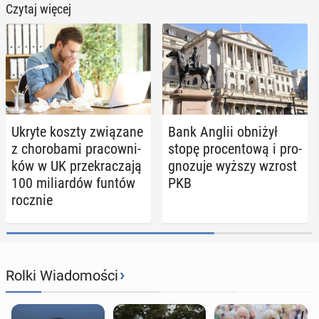
Czytaj więcej
Ukryte koszty zwią­za­ne
Bank Anglii obniżył
z cho­ro­ba­mi pra­cow­ni­
stopę pro­cen­to­wą i pro­
ków w UK prze­kra­cza­ją
gno­zu­je wyższy wzrost
100 mi­liar­dów funtów
PKB
rocznie
›
Rolki Wiadomości