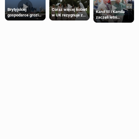
Brytyjskiej
Coraz więcej kobiet
Karol III i Kamila
gospodarce grozi
w UK rezygnuje z
zaczęli letni
recesja, jeśli
roli druhny na
odpoczynek po
kryzys na Bliskim
ślubie
Igrzyskach
Wschodzie się
Wspólnoty w
przedłuży
Glasgow