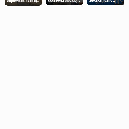
autonomiczne
usunięcia ciężkiej
zapowiada szóstą
Ubery pojawią się
wady wrodzonej
falę upałów w
w Londynie jeszcze
płodu w łonie matki
Londynie
tego lata