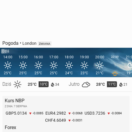
Pogoda
•
London
ZMIANA
Dziś
14:00
15:00
16:00
17:00
18:00
19:00
20:00
20:39
21:
25°C
25°C
25°C
25°C
24°C
23°C
21°C
19
Dziś
Jutro
25°C
28°C
10°C
11°C
34
21
Kurs NBP
Z DNIA: 7 SIERPNIA
5.0134
4.2982
3.7236
GBP
EUR
USD
-0.0085
-0.0068
-0.0084
4.6049
CHF
-0.0031
Forex