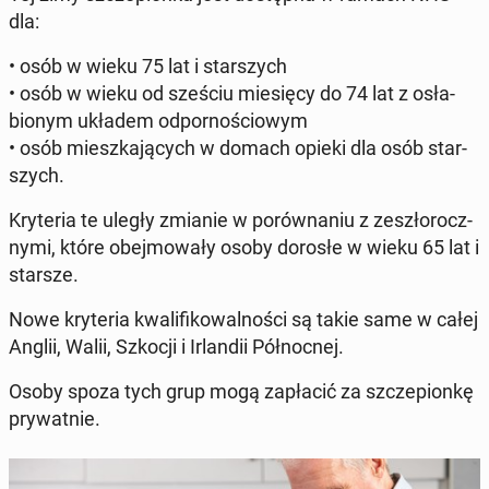
dla:
• osób w wieku 75 lat i star­szych
• osób w wieku od sześciu mie­się­cy do 74 lat z osła­
bio­nym układem od­por­no­ścio­wym
• osób miesz­ka­ją­cych w domach opieki dla osób star­
szych.
Kry­te­ria te uległy zmianie w po­rów­na­niu z ze­szło­rocz­
ny­mi, które obej­mo­wa­ły osoby dorosłe w wieku 65 lat i
starsze.
Nowe kry­te­ria kwa­li­fi­ko­wal­no­ści są takie same w całej
Anglii, Walii, Szkocji i Ir­lan­dii Pół­noc­nej.
Osoby spoza tych grup mogą za­pła­cić za szcze­pion­kę
pry­wat­nie.