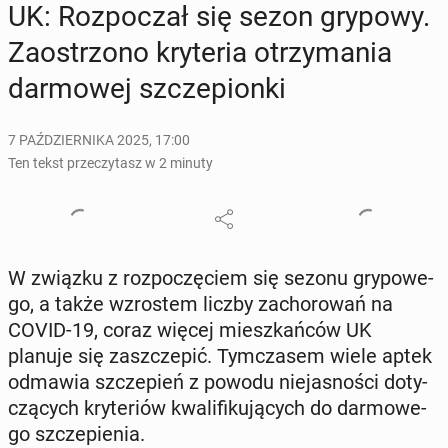
UK: Roz­po­czał się sezon grypowy.
Za­ostrzo­no kry­te­ria otrzy­ma­nia
dar­mo­wej szcze­pion­ki
7 PAŹDZIERNIKA 2025, 17:00
Ten tekst przeczytasz w 2 minuty
W związku z roz­po­czę­ciem się sezonu gry­po­we­
go, a także wzro­stem liczby za­cho­ro­wań na
COVID-19, coraz więcej miesz­kań­ców UK
planuje się za­szcze­pić. Tym­cza­sem wiele aptek
odmawia szcze­pień z powodu nie­ja­sno­ści do­ty­
czą­cych kry­te­riów kwa­li­fi­ku­ją­cych do dar­mo­we­
go szcze­pie­nia.