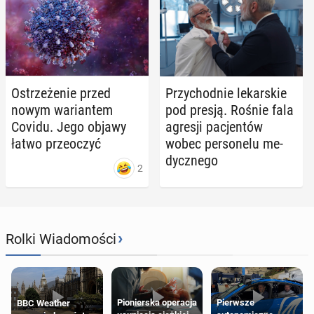
Ostrze­że­nie przed
Przy­chod­nie le­kar­skie
nowym wa­rian­tem
pod presją. Rośnie fala
Covidu. Jego objawy
agresji pa­cjen­tów
łatwo prze­oczyć
wobec per­so­ne­lu me­
dycz­ne­go
2
›
Rolki Wiadomości
Pierwsze
Pionierska operacja
BBC Weather