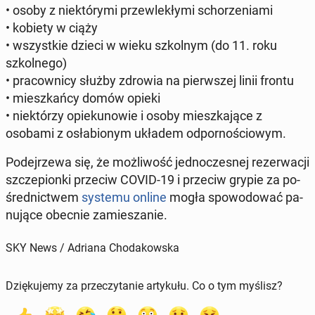
• osoby z nie­któ­ry­mi prze­wle­kły­mi scho­rze­nia­mi
• kobiety w ciąży
• wszyst­kie dzieci w wieku szkol­nym (do 11. roku
szkol­ne­go)
• pra­cow­ni­cy służby zdrowia na pierw­szej linii frontu
• miesz­kań­cy domów opieki
• nie­któ­rzy opie­ku­no­wie i osoby miesz­ka­ją­ce z
osobami z osła­bio­nym układem od­por­no­ścio­wym.
Po­dej­rze­wa się, że moż­li­wość jed­no­cze­snej re­zer­wa­cji
szcze­pion­ki przeciw COVID-19 i przeciw grypie za po­
śred­nic­twem
systemu online
mogła spo­wo­do­wać pa­
nu­ją­ce obecnie za­mie­sza­nie.
SKY News / Adriana Chodakowska
Dziękujemy za przeczytanie artykułu. Co o tym myślisz?