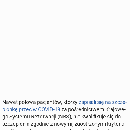
Nawet połowa pa­cjen­tów, którzy
za­pi­sa­li się na szcze­
pion­kę przeciw COVID-19
za po­śred­nic­twem Kra­jo­we­
go Systemu Re­zer­wa­cji (NBS), nie kwa­li­fi­ku­je się do
szcze­pie­nia zgodnie z nowymi, za­ostrzo­ny­mi kry­te­ria­