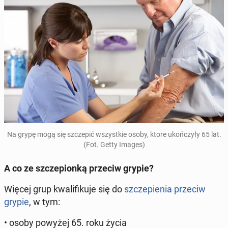
Na grypę mogą się szcze­pić wszyst­kie osoby, ktore ukoń­czy­ły 65 lat.
(Fot. Getty Images)
A co ze szcze­pion­ką przeciw grypie?
Więcej grup kwa­li­fi­ku­je się do
szcze­pie­nia przeciw
grypie
, w tym:
• osoby powyżej 65. roku życia