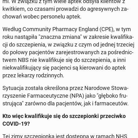
mi. W związku z tym wiele aptek odsyła klien­tów z
kwit­kiem, co czasami pro­wa­dzi do agre­syw­nych za­
cho­wań wobec per­so­ne­lu aptek.
Według Com­mu­ni­ty Phar­ma­cy England (CPE), w tym
roku na­stą­pi­ła "znaczna zmiana" w za­kre­sie kwa­li­fi­ka­
cji do szcze­pie­nia, w związku z czym od jednej trze­ciej
do połowy pa­cjen­tów za­re­je­stro­wa­nych za po­śred­nic­
twem NBS nie kwa­li­fi­ku­je się do szcze­pie­nia, a inni
nie­kwa­li­fi­ku­ją­cy się pa­cjen­ci są kie­ro­wa­ni do aptek
przez lekarzy ro­dzin­nych.
Sy­tu­acja została okre­ślo­na przez Na­ro­do­we Sto­wa­
rzy­sze­nie Far­ma­ceu­tycz­ne (NPA) jako "głęboko fru­
stru­ją­ca" zarówno dla pa­cjen­tów, jak i far­ma­ceu­tów.
Kto więc kwa­li­fi­ku­je się do szcze­pion­ki prze­ciw­ko
COVID-19?
Tej zimy szcze­pion­ka jest do­stęp­na w ramach NHS