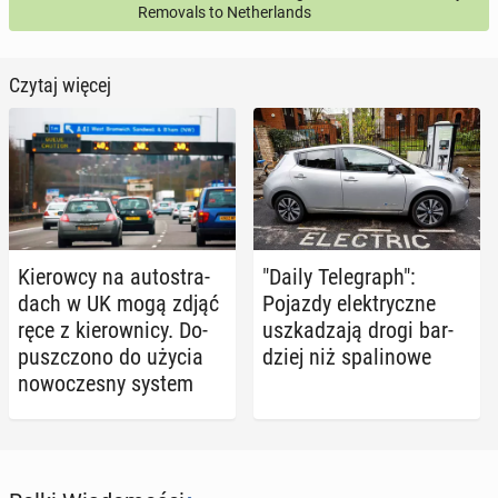
Removals to Netherlands
Czytaj więcej
Kie­row­cy na au­to­stra­
"Daily Te­le­graph":
dach w UK mogą zdjąć
Pojazdy elek­trycz­ne
ręce z kie­row­ni­cy. Do­
uszka­dza­ją drogi bar­
pusz­czo­no do użycia
dziej niż spa­li­no­we
no­wo­cze­sny system