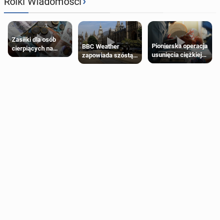
›
Rolki Wiadomości
Zasiłki dla osób
Pionierska operacja
BBC Weather
cierpiących na
usunięcia ciężkiej
zapowiada szóstą
schorzenia
wady wrodzonej
falę upałów w
psychiczne
płodu w łonie matki
Londynie