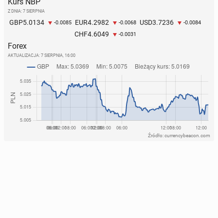
Kurs NBP
Z DNIA: 7 SIERPNIA
5.0134
4.2982
3.7236
GBP
EUR
USD
-0.0085
-0.0068
-0.0084
4.6049
CHF
-0.0031
Forex
AKTUALIZACJA:
7 SIERPNIA, 16:00
Źródło: currencybeacon.com