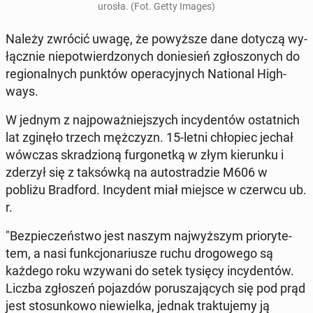
urosła. (Fot. Getty Images)
Należy zwrócić uwagę, że po­wyż­sze dane dotyczą wy­
łącz­nie nie­po­twier­dzo­nych do­nie­sień zgło­szo­nych do
re­gio­nal­nych punktów ope­ra­cyj­nych Na­tio­nal Hi­gh­
ways.
W jednym z naj­po­waż­niej­szych in­cy­den­tów ostat­nich
lat zginęło trzech męż­czyzn. 15-letni chło­piec jechał
wówczas skra­dzio­ną fur­go­net­ką w złym kie­run­ku i
zderzył się z tak­sów­ką na au­to­stra­dzie M606 w
pobliżu Brad­ford. In­cy­dent miał miejsce w czerwcu ub.
r.
"Bez­pie­czeń­stwo jest naszym naj­wyż­szym prio­ry­te­
tem, a nasi funk­cjo­na­riu­sze ruchu dro­go­we­go są
każdego roku wzywani do setek tysięcy in­cy­den­tów.
Liczba zgło­szeń po­jaz­dów po­ru­sza­ją­cych się pod prąd
jest sto­sun­ko­wo nie­wiel­ka, jednak trak­tu­je­my ją