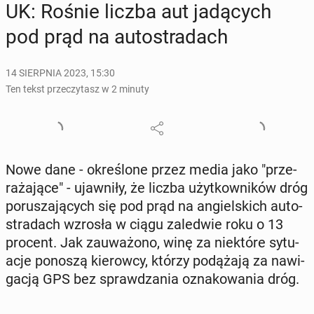
UK: Rośnie liczba aut ja­dą­cych
pod prąd na au­to­stra­dach
14 SIERPNIA 2023, 15:30
Ten tekst przeczytasz w 2 minuty
Nowe dane - okre­ślo­ne przez media jako "prze­
ra­ża­ją­ce" - ujaw­ni­ły, że liczba użyt­kow­ni­ków dróg
po­ru­sza­ją­cych się pod prąd na an­giel­skich au­to­
stra­dach wzrosła w ciągu za­le­d­wie roku o 13
procent. Jak za­uwa­żo­no, winę za nie­któ­re sy­tu­
acje ponoszą kie­row­cy, którzy po­dą­ża­ją za na­wi­
ga­cją GPS bez spraw­dza­nia ozna­ko­wa­nia dróg.