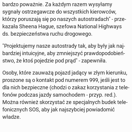
bardzo po­waż­nie. Za każdym razem wy­sy­ła­my
sygnały ostrze­gaw­cze do wszyst­kich kie­row­ców,
którzy po­ru­sza­ją się po naszych au­to­stra­dach" - prze­
ka­za­ła Sheena Hague, szefowa Na­tio­nal Hi­gh­ways
ds. bez­pie­czeń­stwa ruchu dro­go­we­go.
"Pro­jek­tu­je­my nasze au­to­stra­dy tak, aby były jak naj­
bar­dziej in­tu­icyj­ne, aby zmniej­szyć praw­do­po­do­bień­
stwo, że ktoś po­je­dzie pod prąd" - za­pew­ni­ła.
Osoby, które zauważą pojazd jadący w złym kie­run­ku,
pro­szo­ne są o kontakt pod numerem 999, jeśli jest to
dla nich bez­piecz­ne (chodzi o zakaz ko­rzy­sta­nia z te­le­
fo­nów podczas jazdy sa­mo­cho­dem - przyp. red.).
Można również sko­rzy­stać ze spe­cjal­nych budek te­le­
fo­nicz­nych SOS, aby jak naj­szyb­ciej po­wia­do­mić
władze.