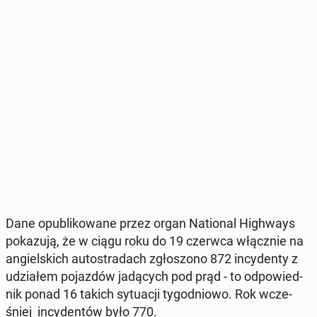
Dane opu­bli­ko­wa­ne przez organ Na­tio­nal Hi­gh­ways
po­ka­zu­ją, że w ciągu roku do 19 czerwca włącz­nie na
an­giel­skich au­to­stra­dach zgło­szo­no 872 in­cy­den­ty z
udzia­łem po­jaz­dów ja­dą­cych pod prąd - to od­po­wied­
nik ponad 16 takich sy­tu­acji ty­go­dnio­wo. Rok wcze­
śniej in­cy­den­tów było 770.