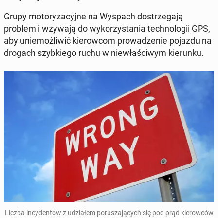
Grupy mo­to­ry­za­cyj­ne na Wyspach do­strze­ga­ją
problem i wzywają do wy­ko­rzy­sta­nia tech­no­lo­gii GPS,
aby unie­moż­li­wić kie­row­com pro­wa­dze­nie pojazdu na
drogach szyb­kie­go ruchu w nie­wła­ści­wym kie­run­ku.
Liczba in­cy­den­tów z udzia­łem po­ru­sza­ją­cych się pod prąd kie­row­ców