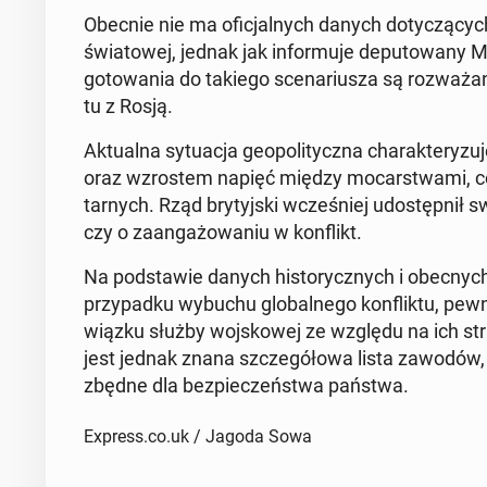
Obecnie nie ma ofi­cjal­nych danych do­ty­czą­cyc
świa­to­wej, jednak jak in­for­mu­je de­pu­to­wa­ny
go­to­wa­nia do takiego sce­na­riu­sza są roz­wa­ż
tu z Rosją.
Ak­tu­al­na sy­tu­acja geo­po­li­tycz­na cha­rak­te­ry
oraz wzro­stem napięć między mo­car­stwa­mi, co p
tar­nych. Rząd bry­tyj­ski wcze­śniej udo­stęp­nił 
czy o za­an­ga­żo­wa­niu w kon­flikt.
Na pod­sta­wie danych hi­sto­rycz­nych i obec­nych
przy­pad­ku wybuchu glo­bal­ne­go kon­flik­tu, p
wiąz­ku służby woj­sko­wej ze względu na ich stra­t
jest jednak znana szcze­gó­ło­wa lista zawodów, k
zbęd­ne dla bez­pie­czeń­stwa państwa.
Express.co.uk / Jagoda Sowa