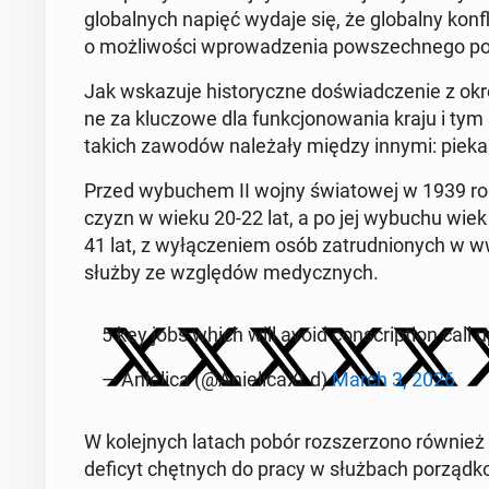
glo­bal­nych napięć wydaje się, że glo­bal­ny kon­fl
o moż­li­wo­ści wpro­wa­dze­nia po­wszech­ne­go pob
Jak wska­zu­je hi­sto­rycz­ne do­świad­cze­nie z o
ne za klu­czo­we dla funk­cjo­no­wa­nia kraju i t
takich zawodów na­le­ża­ły między innymi: piekarz, r
Przed wy­bu­chem II wojny świa­to­wej w 1939 roku
czyzn w wieku 20-22 lat, a po jej wybuchu wiek
41 lat, z wy­łą­cze­niem osób za­trud­nio­nych w 
służby ze wzglę­dów me­dycz­nych.
5 key jobs which will avoid con­scrip­tion call
— Anie­li­ca (@Anie­li­ca­XLd)
March 3, 2026
W ko­lej­nych latach pobór roz­sze­rzo­no równie
deficyt chęt­nych do pracy w służ­bach po­rząd­ko