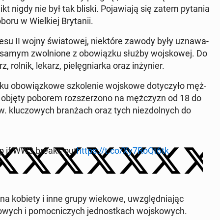
ikt nigdy nie był tak bliski. Po­ja­wia­ją się zatem pytania
oru w Wiel­kiej Bry­ta­nii.
kresu II wojny świa­to­wej, nie­któ­re zawody były uzna­wa­
ym samym zwol­nio­ne z obo­wiąz­ku służby woj­sko­wej. Do
olnik, lekarz, pie­lę­gniar­ka oraz in­ży­nier.
 obo­wiąz­ko­we szko­le­nie woj­sko­we do­ty­czy­ło męż­
 objęty poborem roz­sze­rzo­no na męż­czyzn od 18 do
ww. klu­czo­wych bran­żach oraz tych nie­zdol­nych do
 up if WW3 breaks out
https://t.co/Xy7RoQt6tk
ż na kobiety i inne grupy wiekowe, uwzględ­nia­jąc
­wych i po­moc­ni­czych jed­nost­kach woj­sko­wych.