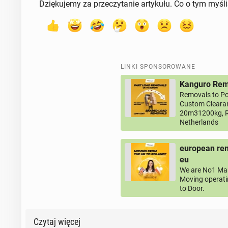
Dziękujemy za przeczytanie artykułu. Co o tym myśl
LINKI SPONSOROWANE
Kanguro Remo
Removals to Po
Custom Clearan
20m31200kg, R
Netherlands
european rem
eu
We are No1 Man
Moving operati
to Door.
Czytaj więcej