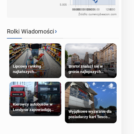
Źródło: currencybeacon.com
›
Rolki Wiadomości
Lipcowy ranking
Bristol znalazł się w
najtańszych
gronie najlepszych
supermarketów
kierunków podróży na
świecie
Kierowcy autobusów w
Londynie zapowiadają
Wyjątkowe wyzwanie dla
strajki
posiadaczy kart Tesco
Clubcard!