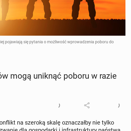
ej pojawiają się pytania o możliwość wprowadzenia poboru do
odów mogą uniknąć poboru w razie
n­flikt na szeroką skalę ozna­czał­by nie tylko
wa­nie dla go­spo­dar­ki i in­fra­struk­tu­ry państwa.