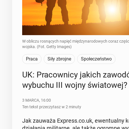
W obliczu rosnących napięć międzynarodowych coraz części
wojska. (Fot. Getty Images)
Praca
Siły zbrojne
Społeczeństwo
UK: Pra­cow­ni­cy jakich zaw
wybuchu III wojny świa­to­wej?
3 MARCA, 16:00
Ten tekst przeczytasz w 2 minuty
Jak zauważa Express.co.uk, ewen­tu­al­ny ko
dzia­ła­nia mi­li­tar­ne, ale także ogromne wy­z