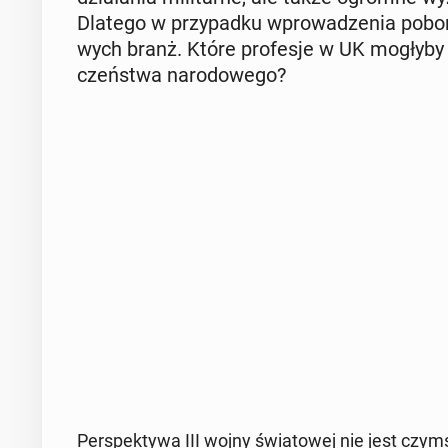
Dlatego w przy­pad­ku wpro­wa­dze­nia poboru
wych branż. Które pro­fe­sje w UK mogłyby 
czeń­stwa na­ro­do­we­go?
Per­spek­ty­wa III wojny świa­to­wej nie jest czym