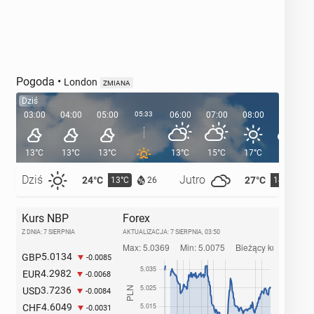
Pogoda
•
London
ZMIANA
Dziś
03:00
04:00
05:00
05:33
06:00
07:00
08:00
09:00
13°C
13°C
13°C
13°C
15°C
17°C
19°C
Dziś
Jutro
24°C
27°C
13°C
14°C
26
Kurs NBP
Forex
Z DNIA: 7 SIERPNIA
AKTUALIZACJA:
7 SIERPNIA, 03:50
5.0134
GBP
-0.0085
4.2982
EUR
-0.0068
3.7236
USD
-0.0084
4.6049
CHF
-0.0031