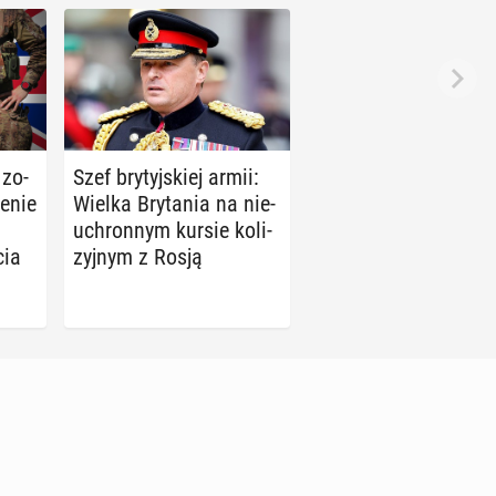
 zo­
Szef bry­tyj­skiej armii:
e­nie
Wielka Bry­ta­nia na nie­
uchron­nym kursie ko­li­
cia
zyj­nym z Rosją