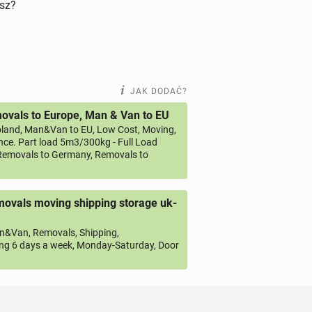
isz?
JAK DODAĆ?
vals to Europe, Man & Van to EU
land, Man&Van to EU, Low Cost, Moving,
ce. Part load 5m3/300kg - Full Load
emovals to Germany, Removals to
ovals moving shipping storage uk-
&Van, Removals, Shipping,
ng 6 days a week, Monday-Saturday, Door