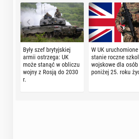
Były szef bry­tyj­skiej
W UK uru­cho­mio­ne
armii ostrze­ga: UK
sta­nie roczne szko­l
może stanąć w obliczu
woj­sko­we dla osób
wojny z Rosją do 2030
poniżej 25. roku ży
r.