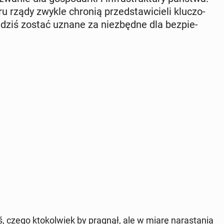
 rządy zwykle chronią przed­sta­wi­cie­li klu­czo­
dziś zostać uznane za nie­zbęd­ne dla bez­pie­
ś, czego kto­kol­wiek by pragnął, ale w miarę na­ra­sta­nia