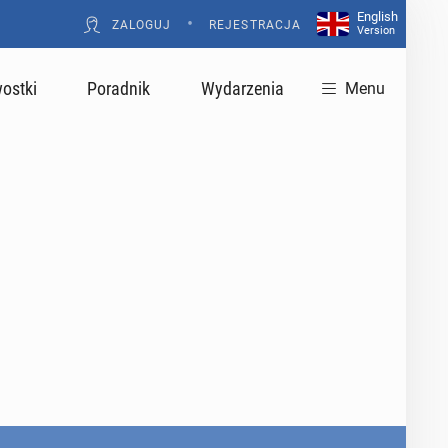
English
•
ZALOGUJ
REJESTRACJA
Version
ostki
Poradnik
Wydarzenia
Menu