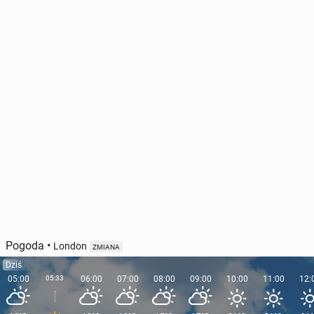
Pogoda
•
London
ZMIANA
Dziś
05:00
05:33
06:00
07:00
08:00
09:00
10:00
11:00
12: