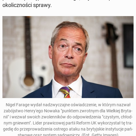
oko­licz­no­ści sprawy.
Nigel Farage wydał nad­zwy­czaj­ne oświad­cze­nie, w którym nazwał
za­bój­stwo Hen­ry­'e­go Nowaka "punktem zwrot­nym dla Wiel­kiej Bry­ta­
nii" i wezwał swoich zwo­len­ni­ków do od­po­wie­dze­nia "czystym, chłod­
nym gniewem". Lider pra­wi­co­wej partii Reform UK wy­ko­rzy­stał tę tra­
ge­dię do prze­pro­wa­dze­nia ostrego ataku na bry­tyj­skie in­sty­tu­cje pań­
stwo­we oraz system są­dow­ni­czy. (Fot. Getty Images)