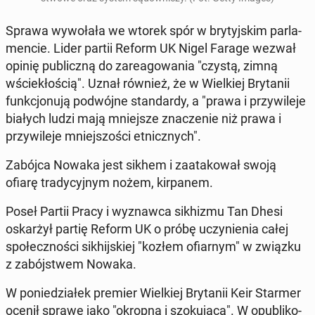
Sprawa wy­wo­ła­ła we wtorek spór w bry­tyj­skim par­la­
men­cie. Lider partii Reform UK Nigel Farage wezwał
opinię pu­blicz­ną do za­re­ago­wa­nia "czystą, zimną
wście­kło­ścią". Uznał również, że w Wiel­kiej Bry­ta­nii
funk­cjo­nu­ją po­dwój­ne stan­dar­dy, a "prawa i przy­wi­le­je
białych ludzi mają mniej­sze zna­cze­nie niż prawa i
przy­wi­le­je mniej­szo­ści et­nicz­nych".
Zabójca Nowaka jest sikhem i za­ata­ko­wał swoją
ofiarę tra­dy­cyj­nym nożem, kir­pa­nem.
Poseł Partii Pracy i wy­znaw­ca si­khi­zmu Tan Dhesi
oskar­żył partię Reform UK o próbę uczy­nie­nia całej
spo­łecz­no­ści si­khij­skiej "kozłem ofiar­nym" w związku
z za­bój­stwem Nowaka.
W po­nie­dzia­łek premier Wiel­kiej Bry­ta­nii Keir Starmer
ocenił sprawę jako "okropną i szo­ku­ją­cą". W opu­bli­ko­