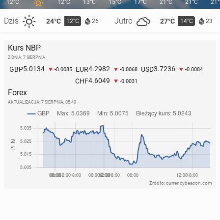
12°C
12°C
13°C
15°C
17°C
21°C
21°C
21
Dziś
Jutro
24°C
27°C
12°C
14°C
26
23
Kurs NBP
Z DNIA: 7 SIERPNIA
5.0134
4.2982
3.7236
GBP
EUR
USD
-0.0085
-0.0068
-0.0084
4.6049
CHF
-0.0031
Forex
AKTUALIZACJA:
7 SIERPNIA, 05:40
Źródło: currencybeacon.com