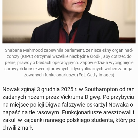
Shabana Mahmood za­pew­ni­ła par­la­ment, że nie­za­leż­ny organ nad­
zor­czy (IOPC) otrzy­mał wszel­kie nie­zbęd­ne środki, aby dotrzeć do
pełnej prawdy o błędach ope­ra­cyj­nych. Za­po­wie­dzia­ła wy­cią­gnię­cie
su­ro­wych kon­se­kwen­cji praw­nych i dys­cy­pli­nar­nych wobec za­an­ga­
żo­wa­nych funk­cjo­na­riu­szy.
(Fot. Getty Images)
Nowak zginął 3 grudnia 2025 r. w So­uthamp­ton od ran
za­da­nych nożem przez Vic­kru­ma Digwę. Po przy­by­ciu
na miejsce policji Digwa fał­szy­wie oskar­żył Nowaka o
napaść na tle rasowym. Funk­cjo­na­riu­sze aresz­to­wa­li i
zakuli w kaj­dan­ki rannego pol­skie­go stu­den­ta, który po
chwili zmarł.