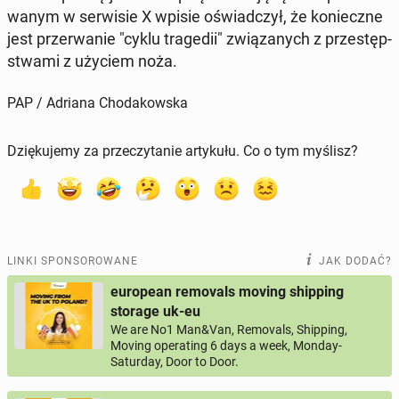
wa­nym w ser­wi­sie X wpisie oświad­czył, że ko­niecz­ne
jest prze­rwa­nie "cyklu tra­ge­dii" zwią­za­nych z prze­stęp­
stwa­mi z użyciem noża.
PAP / Adriana Chodakowska
Dziękujemy za przeczytanie artykułu. Co o tym myślisz?
LINKI SPONSOROWANE
JAK DODAĆ?
european removals moving shipping
storage uk-eu
We are No1 Man&Van, Removals, Shipping,
Moving operating 6 days a week, Monday-
Saturday, Door to Door.