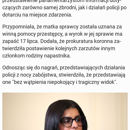
przed­sta­wie­nie par­la­men­ta­rzy­stom in­for­ma­cji do­ty­
czą­cych zarówno samej zbrodni, jak i działań policji po
do­tar­ciu na miejsce zda­rze­nia.
Przy­po­mnia­ła, że matka sprawcy została uznana za
winną pomocy prze­stęp­cy, a wyrok w jej sprawie ma
zapaść 17 lipca. Dodała, że pro­ku­ra­tu­ra koronna za­
twier­dzi­ła po­sta­wie­nie ko­lej­nych za­rzu­tów innym
człon­kom rodziny na­past­ni­ka.
Od­no­sząc się do nagrań, przed­sta­wia­ją­cych dzia­ła­nia
policji z nocy za­bój­stwa, stwier­dzi­ła, że przed­sta­wia­ją
one "bez wąt­pie­nia nie­po­ko­ją­cy i tra­gicz­ny widok".