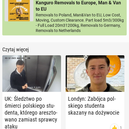
Kanguro Removals to Europe, Man & Van
to EU
Removals to Poland, Man&Van to EU, Low Cost,
Moving, Custom Clearance. Part load 5m3/300kg
- Full Load 20m31200kg, Removals to Germany,
Removals to Netherlands
Czytaj więcej
UK: Śledz­two po
Londyn: Zabójca pol­
śmierci pol­skie­go stu­
skie­go stu­den­ta
den­ta, którego aresz­to­
skazany na do­ży­wo­cie
wa­no zamiast sprawcy
ataku
1