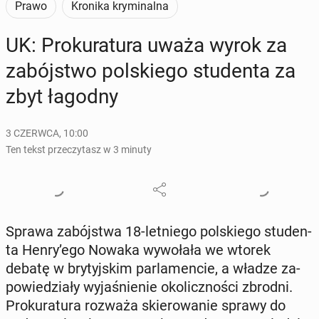
Prawo
Kronika kryminalna
UK: Pro­ku­ra­tu­ra uważa wyrok za
za­bój­stwo pol­skie­go stu­den­ta za
zbyt łagodny
3 CZERWCA, 10:00
Ten tekst przeczytasz w 3 minuty
Sprawa za­bój­stwa 18-let­nie­go pol­skie­go stu­den­
ta Henry’ego Nowaka wy­wo­ła­ła we wtorek
debatę w bry­tyj­skim par­la­men­cie, a władze za­
po­wie­dzia­ły wy­ja­śnie­nie oko­licz­no­ści zbrodni.
Pro­ku­ra­tu­ra rozważa skie­ro­wa­nie sprawy do