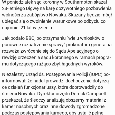
W po­nie­dzia­łek sąd koronny w So­uthamp­ton skazał
23-let­nie­go Digwę na karę do­ży­wot­nie­go po­zba­wie­nia
wol­no­ści za za­bój­stwo Nowaka. Skazany będzie mógł
ubiegać się o zwol­nie­nie wa­run­ko­we po odbyciu co
naj­mniej 21 lat wię­zie­nia.
Jak podało BBC, po otrzy­ma­niu "wielu wnio­sków o
ponowne roz­pa­trze­nie sprawy" pro­ku­ra­tu­ra ge­ne­ral­na
rozważa zwró­ce­nie się do Sądu Ape­la­cyj­ne­go o
rewizję orze­cze­nia sądu ko­ron­ne­go w ramach pro­gra­
mu do­ty­czą­ce­go rażąco zbyt ła­god­nych wyroków.
Nie­za­leż­ny Urząd ds. Po­stę­po­wa­nia Policji (IOPC) po­
in­for­mo­wał, że nadal pro­wa­dzi do­cho­dze­nie do­ty­czą­
ce działań funk­cjo­na­riu­szy, które do­pro­wa­dzi­ły do
śmierci Nowaka. Dy­rek­tor urzędu Derrick Camp­bell
prze­ka­zał, że śledczy ana­li­zu­ją ob­szer­ny ma­te­riał z
kamer na­sob­nych oraz inne dowody zgro­ma­dzo­ne
podczas po­stę­po­wa­nia karnego, aby ustalić pełne