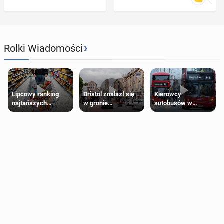
›
Rolki Wiadomości
Lipcowy ranking
Bristol znalazł się
Kierowcy
najtańszych
w gronie
autobusów w
supermarketów
najlepszych
Londynie
kierunków podróży
zapowiadają strajki
na świecie