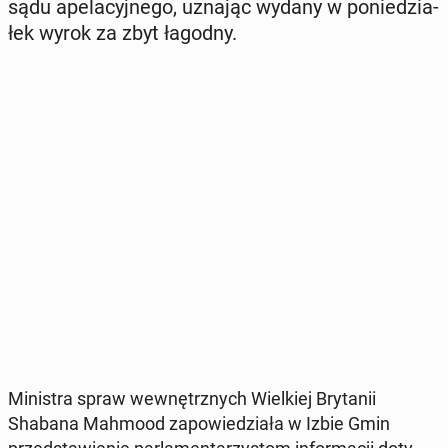
sądu ape­la­cyj­ne­go, uznając wydany w po­nie­dzia­
łek wyrok za zbyt łagodny.
Mi­ni­stra spraw we­wnętrz­nych Wiel­kiej Bry­ta­nii
Shabana Mahmood za­po­wie­dzia­ła w Izbie Gmin