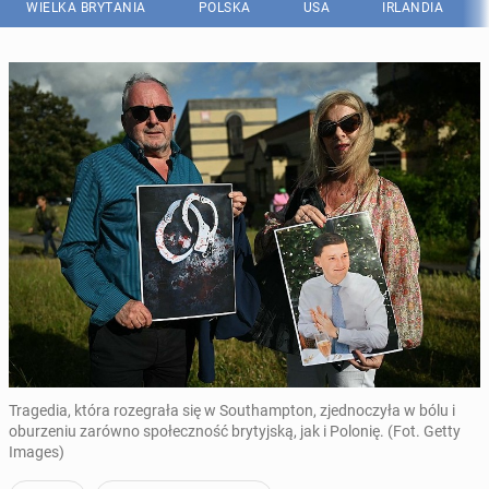
WIELKA BRYTANIA
POLSKA
USA
IRLANDIA
Tragedia, która rozegrała się w Southampton, zjednoczyła w bólu i
oburzeniu zarówno społeczność brytyjską, jak i Polonię. (Fot. Getty
Images)