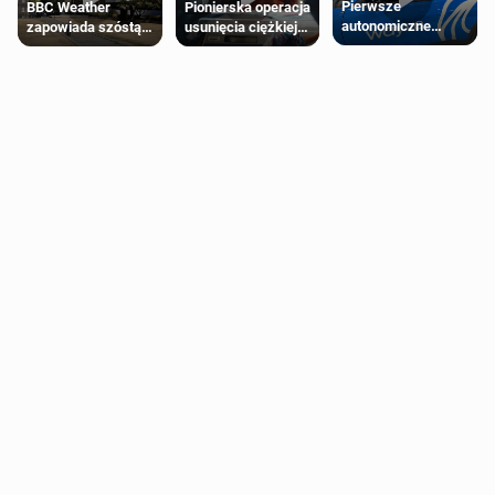
Pierwsze
Pionierska operacja
BBC Weather
autonomiczne
usunięcia ciężkiej
zapowiada szóstą
Ubery pojawią się
wady wrodzonej
falę upałów w
w Londynie jeszcze
płodu w łonie matki
Londynie
tego lata