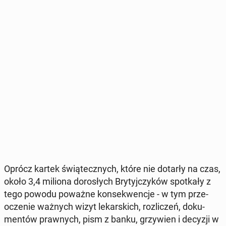
Oprócz kartek świą­tecz­nych, które nie dotarły na czas,
około 3,4 miliona do­ro­słych Bry­tyj­czy­ków spo­tka­ły z
tego powodu poważne kon­se­kwen­cje - w tym prze­
ocze­nie ważnych wizyt le­kar­skich, roz­li­czeń, do­ku­
men­tów praw­nych, pism z banku, grzy­wien i decyzji w