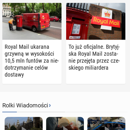
Royal Mail ukarana
To już ofi­cjal­ne. Bry­tyj­
grzywną w wy­so­ko­ści
ska Royal Mail zo­sta­
10,5 mln funtów za nie­
nie prze­ję­ta przez cze­
do­trzy­ma­nie celów
skie­go mi­liar­de­ra
dostawy
›
Rolki Wiadomości