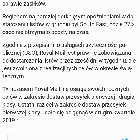
sprawie za­sił­ków.
Re­gio­nem naj­bar­dziej do­tknię­tym opóź­nie­nia­mi w do­
star­cza­niu listów w grudniu był South East, gdzie 27%
osób nie otrzy­ma­ło poczty na czas.
Zgodnie z prze­pi­sa­mi o usłu­gach uży­tecz­no­ści pu­
blicz­nej (USO), Royal Mail jest prawnie zo­bo­wią­za­na
do do­star­cza­nia listów przez sześć dni w ty­go­dniu, ale
jest zwol­nio­na z re­ali­za­cji tych celów w okresie świą­
tecz­nym.
Tym­cza­sem Royal Mail nie osiąga swoich rocz­nych
celów w za­kre­sie dostaw prze­sy­łek pierw­szej i drugiej
klasy. Ostatni raz cel w za­kre­sie dostaw prze­sy­łek
pierw­szej klasy udało się osią­gnąć w drugim kwar­ta­le
2019 r.