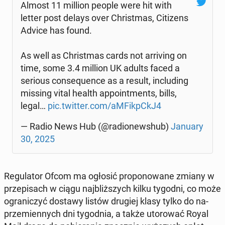
Almost 11 million people were hit with
letter post delays over Chri­st­mas, Ci­ti­zens
Advice has found.
As well as Chri­st­mas cards not ar­ri­ving on
time, some 3.4 million UK adults faced a
serious con­se­qu­en­ce as a result, in­c­lu­ding
missing vital health ap­po­int­ments, bills,
legal…
pic.twitter.com/aM­FikpCkJ4
— Radio News Hub (@ra­dio­new­shub)
January
30, 2025
Re­gu­la­tor Ofcom ma ogłosić pro­po­no­wa­ne zmiany w
prze­pi­sach w ciągu naj­bliż­szych kilku tygodni, co może
ogra­ni­czyć dostawy listów drugiej klasy tylko do na­
prze­mien­nych dni ty­go­dnia, a także uto­ro­wać Royal