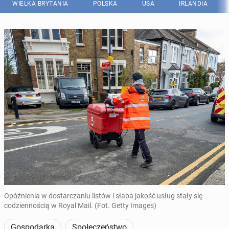
WIELKA BRYTANIA
POLSKA
USA
IRLANDIA
Opóźnienia w dostarczaniu listów i słaba jakość usług stały się
codziennością w Royal Mail. (Fot. Getty Images)
Gospodarka
Społeczeństwo