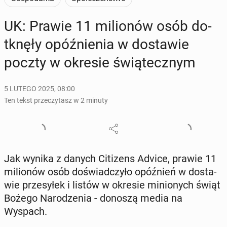
UK: Prawie 11 mi­lio­nów osób do­
tknę­ły opóź­nie­nia w do­sta­wie
poczty w okresie świą­tecz­nym
5 LUTEGO 2025, 08:00
Ten tekst przeczytasz w 2 minuty
Jak wynika z danych Ci­ti­zens Advice, prawie 11
mi­lio­nów osób do­świad­czy­ło opóź­nień w do­sta­
wie prze­sy­łek i listów w okresie mi­nio­nych świąt
Bożego Na­ro­dze­nia - donoszą media na
Wyspach.