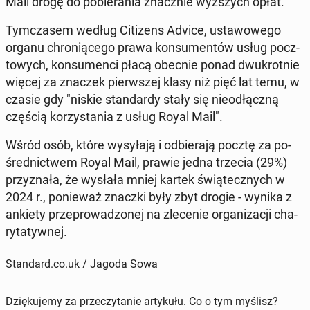
Mail drogę do po­bie­ra­nia znacz­nie wyż­szych opłat.
Tym­cza­sem według Ci­ti­zens Advice, usta­wo­we­go
organu chro­nią­ce­go prawa kon­su­men­tów usług pocz­
to­wych, kon­su­men­ci płacą obecnie ponad dwu­krot­nie
więcej za znaczek pierw­szej klasy niż pięć lat temu, w
czasie gdy "niskie stan­dar­dy stały się nie­od­łącz­ną
częścią ko­rzy­sta­nia z usług Royal Mail".
Wśród osób, które wy­sy­ła­ją i od­bie­ra­ją pocztę za po­
śred­nic­twem Royal Mail, prawie jedna trzecia (29%)
przy­zna­ła, że wysłała mniej kartek świą­tecz­nych w
2024 r., po­nie­waż znaczki były zbyt drogie - wynika z
ankiety prze­pro­wa­dzo­nej na zle­ce­nie or­ga­ni­za­cji cha­
ry­ta­tyw­nej.
Standard.co.uk / Jagoda Sowa
Dziękujemy za przeczytanie artykułu. Co o tym myślisz?