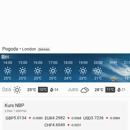
Pogoda
•
London
ZMIANA
Dziś
14:00
15:00
16:00
17:00
18:00
19:00
20:00
20:39
21:
25°C
25°C
25°C
25°C
24°C
23°C
21°C
19
Dziś
Jutro
25°C
28°C
10°C
11°C
34
21
Kurs NBP
Z DNIA: 7 SIERPNIA
5.0134
4.2982
3.7236
GBP
EUR
USD
-0.0085
-0.0068
-0.0084
4.6049
CHF
-0.0031