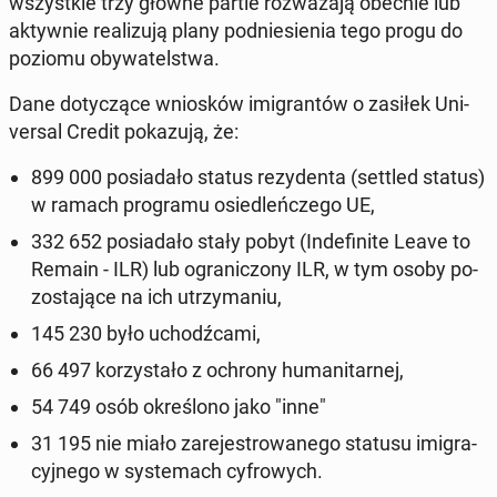
wszyst­kie trzy główne partie roz­wa­ża­ją obecnie lub
ak­tyw­nie re­ali­zu­ją plany pod­nie­sie­nia tego progu do
poziomu oby­wa­tel­stwa.
Dane do­ty­czą­ce wnio­sków imi­gran­tów o zasiłek Uni­
ver­sal Credit po­ka­zu­ją, że:
899 000 po­sia­da­ło status re­zy­den­ta (settled status)
w ramach pro­gra­mu osie­dleń­cze­go UE,
332 652 po­sia­da­ło stały pobyt (In­de­fi­ni­te Leave to
Remain - ILR) lub ogra­ni­czo­ny ILR, w tym osoby po­
zo­sta­ją­ce na ich utrzy­ma­niu,
145 230 było uchodź­ca­mi,
66 497 ko­rzy­sta­ło z ochrony hu­ma­ni­tar­nej,
54 749 osób okre­ślo­no jako "inne"
31 195 nie miało za­re­je­stro­wa­ne­go statusu imi­gra­
cyj­ne­go w sys­te­mach cy­fro­wych.