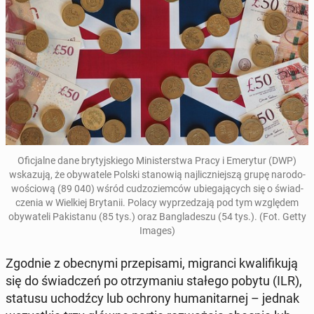
Ofi­cjal­ne dane bry­tyj­skie­go Mi­ni­ster­stwa Pracy i Eme­ry­tur (DWP)
wska­zu­ją, że oby­wa­te­le Polski sta­no­wią naj­licz­niej­szą grupę na­ro­do­
wo­ścio­wą (89 040) wśród cu­dzo­ziem­ców ubie­ga­ją­cych się o świad­
cze­nia w Wiel­kiej Bry­ta­nii. Polacy wy­prze­dza­ją pod tym wzglę­dem
oby­wa­te­li Pa­ki­sta­nu (85 tys.) oraz Ban­gla­de­szu (54 tys.). (Fot. Getty
Images)
Zgodnie z obec­ny­mi prze­pi­sa­mi, mi­gran­ci kwa­li­fi­ku­ją
się do świad­czeń po otrzy­ma­niu stałego pobytu (ILR),
statusu uchodź­cy lub ochrony hu­ma­ni­tar­nej – jednak