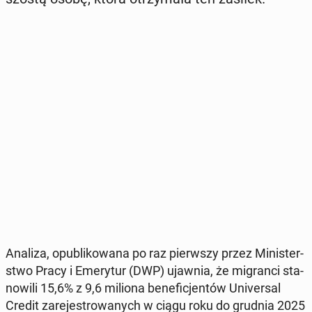
Analiza, opu­bli­ko­wa­na po raz pierw­szy przez Mi­ni­ster­
stwo Pracy i Eme­ry­tur (DWP) ujawnia, że ​​mi­gran­ci sta­
no­wi­li 15,6% z 9,6 miliona be­ne­fi­cjen­tów Uni­ver­sal
Credit za­re­je­stro­wa­nych w ciągu roku do grudnia 2025