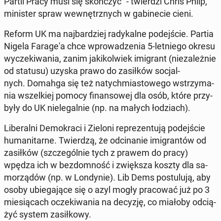
Partii Pracy musi się skoń­czyć" - twier­dzi Chris Philp,
mi­ni­ster spraw we­wnętrz­nych w ga­bi­ne­cie cieni.
Reform UK ma naj­bar­dziej ra­dy­kal­ne po­dej­ście. Partia
Nigela Fa­ra­ge­'a chce wpro­wa­dze­nia 5-let­nie­go okresu
wy­cze­ki­wa­nia
, zanim ja­ki­kol­wiek imi­grant (nie­za­leż­nie
od statusu) uzyska prawo do za­sił­ków so­cjal­
nych.
Domahga się też na­tych­mia­sto­we­go wstrzy­ma­
nia wszel­kiej pomocy fi­nan­so­wej dla osób, które przy­
by­ły do UK nie­le­gal­nie (np. na małych ło­dziach).
Li­be­ral­ni De­mo­kra­ci i Zieloni re­pre­zen­tu­ją po­dej­ście
hu­ma­ni­tar­ne. Twier­dzą, że od­ci­na­nie imi­gran­tów od
za­sił­ków (szcze­gól­nie tych z prawem do pracy)
wpędza ich w bez­dom­ność i zwięk­sza koszty dla sa­
mo­rzą­dów (np. w Lon­dy­nie). Lib Dems po­stu­lu­ją, aby
osoby ubie­ga­ją­ce się o azyl mogły pra­co­wać już po 3
mie­sią­cach ocze­ki­wa­nia na decyzję, co miałoby od­cią­
żyć system za­sił­ko­wy.