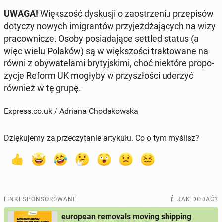
UWAGA!
Więk­szość dys­ku­sji o za­ostrze­niu prze­pi­sów
dotyczy nowych imi­gran­tów
przy­jeż­dża­ją­cych na wizy
pra­cow­ni­cze. Osoby po­sia­da­ją­ce settled status
(a
więc wielu Polaków) są w więk­szo­ści trak­to­wa­ne na
równi z oby­wa­te­la­mi bry­tyj­ski­mi, choć nie­któ­re pro­po­
zy­cje Reform UK mogłyby w przy­szło­ści uderzyć
również w tę grupę.
Express.co.uk / Adriana Chodakowska
Dziękujemy za przeczytanie artykułu. Co o tym myślisz?
LINKI SPONSOROWANE
JAK DODAĆ?
european removals moving shipping