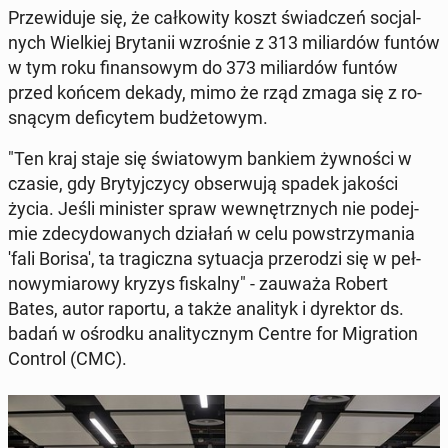
Prze­wi­du­je się, że cał­ko­wi­ty koszt świad­czeń so­cjal­
nych Wiel­kiej Bry­ta­nii wzro­śnie z 313 mi­liar­dów funtów
w tym roku fi­nan­so­wym do 373 mi­liar­dów funtów
przed końcem dekady, mimo że rząd zmaga się z ro­
sną­cym de­fi­cy­tem bu­dże­to­wym.
"Ten kraj staje się świa­to­wym bankiem żyw­no­ści w
czasie, gdy Bry­tyj­czy­cy ob­ser­wu­ją spadek jakości
życia. Jeśli mi­ni­ster spraw we­wnętrz­nych nie po­dej­
mie zde­cy­do­wa­nych działań w celu po­wstrzy­ma­nia
'fali Borisa', ta tra­gicz­na sy­tu­acja prze­ro­dzi się w peł­
no­wy­mia­ro­wy kryzys fi­skal­ny" - zauważa Robert
Bates, autor raportu, a także ana­li­tyk i dy­rek­tor ds.
badań w ośrodku ana­li­tycz­nym Centre for Mi­gra­tion
Control (CMC)
.