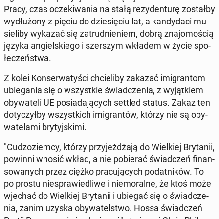
Pracy, czas ocze­ki­wa­nia na stałą re­zy­den­tu­rę zo­stał­by
wy­dłu­żo­ny z pięciu do dzie­się­ciu lat, a kan­dy­da­ci mu­
sie­li­by wykazać się za­trud­nie­niem, dobrą zna­jo­mo­ścią
języka an­giel­skie­go i szer­szym wkładem w życie spo­
łe­czeń­stwa.
Z kolei Kon­ser­wa­ty­ści chcie­li­by zakazać imi­gran­tom
ubie­ga­nia się o wszyst­kie świad­cze­nia, z wy­jąt­kiem
oby­wa­te­li UE po­sia­da­ją­cych settled status. Zakaz ten
do­ty­czył­by wszyst­kich imi­gran­tów, którzy nie są oby­
wa­te­la­mi bry­tyj­ski­mi.
"Cu­dzo­ziem­cy, którzy przy­jeż­dża­ją do Wiel­kiej Bry­ta­nii,
powinni wnosić wkład, a nie po­bie­rać świad­czeń fi­nan­
so­wa­nych przez ciężko pra­cu­ją­cych po­dat­ni­ków. To
po prostu nie­spra­wie­dli­we i nie­mo­ral­ne, że ktoś może
wjechać do Wiel­kiej Bry­ta­nii i ubiegać się o świad­cze­
nia, zanim uzyska oby­wa­tel­stwo. Hossa świad­czeń