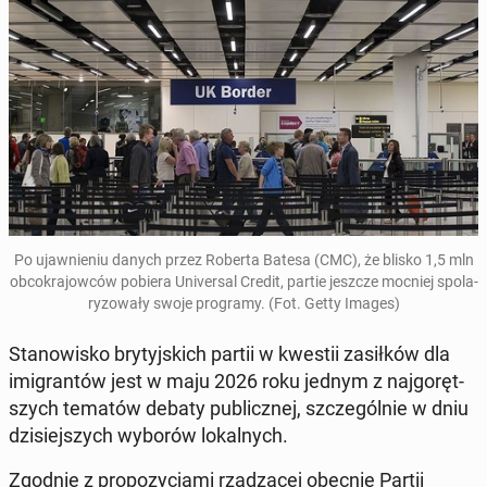
Po ujaw­nie­niu danych przez Roberta Batesa
(CMC), że blisko 1,5 mln
ob­co­kra­jow­ców pobiera Uni­ver­sal Credit
, partie jeszcze mocniej spo­la­
ry­zo­wa­ły swoje pro­gra­my. (Fot. Getty Images)
Sta­no­wi­sko bry­tyj­skich partii w kwestii za­sił­ków dla
imi­gran­tów jest w maju 2026 roku jednym z naj­go­ręt­
szych tematów debaty pu­blicz­nej, szcze­gól­nie w dniu
dzi­siej­szych wyborów lo­kal­nych.
Zgodnie z pro­po­zy­cja­mi rzą­dzą­cej obecnie Partii