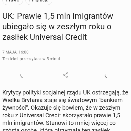
UK: Prawie 1,5 mln imi­gran­tów
ubie­ga­ło się w zeszłym roku o
zasiłek Uni­ver­sal Credit
7 MAJA, 16:00
Ten tekst przeczytasz w 5 minut
Krytycy po­li­ty­ki so­cjal­nej rządu UK ostrze­ga­ją, że
Wielka Bry­ta­nia staje się świa­to­wym "bankiem
żyw­no­ści". Okazuje się bowiem, że w zeszłym
roku z Uni­ver­sal Credit sko­rzy­sta­ło prawie 1,5
mln imi­gran­tów. Stanowi to mniej więcej co
szóstą osobę, która otrzy­ma­ła ten zasiłek.