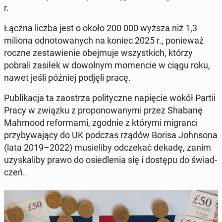
r.
Łączna liczba jest o około 200 000 wyższa niż 1,3
miliona od­no­to­wa­nych na koniec 2025 r., po­nie­waż
roczne ze­sta­wie­nie obej­mu­je wszyst­kich, którzy
pobrali zasiłek w do­wol­nym mo­men­cie w ciągu roku,
nawet jeśli później podjęli pracę.
Pu­bli­ka­cja ta za­ostrza po­li­tycz­ne na­pię­cie wokół Partii
Pracy w związku z pro­po­no­wa­ny­mi przez Shabanę
Mahmood re­for­ma­mi, zgodnie z którymi mi­gran­ci
przy­by­wa­ją­cy do UK podczas rządów Borisa John­so­na
(lata 2019–2022) mu­sie­li­by od­cze­kać dekadę, zanim
uzy­ska­li­by prawo do osie­dle­nia się i dostępu do świad­
czeń.