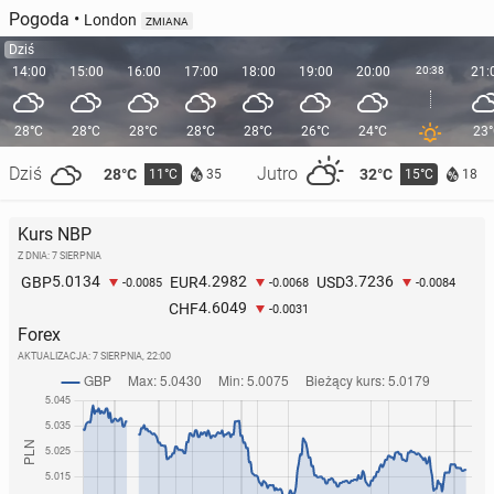
Pogoda
•
London
ZMIANA
Dziś
14:00
15:00
16:00
17:00
18:00
19:00
20:00
20:38
21:
28°C
28°C
28°C
28°C
28°C
26°C
24°C
23
Dziś
Jutro
28°C
32°C
11°C
15°C
35
18
Kurs NBP
Z DNIA: 7 SIERPNIA
5.0134
4.2982
3.7236
GBP
EUR
USD
-0.0085
-0.0068
-0.0084
4.6049
CHF
-0.0031
Forex
AKTUALIZACJA:
7 SIERPNIA, 22:00