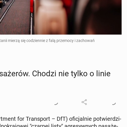
anii mierzą się codziennie z falą przemocy i zachowań
sa­że­rów. Chodzi nie tylko o linie
rt­ment for Trans­port – DfT) ofi­cjal­nie po­twier­dzi­
no­kra­jo­wej "czarnej listy" agre­syw­nych pa­sa­że­