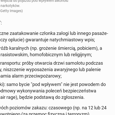
bę wejścia do pojazdu pod wpływem al­ko­ho­lu
 nar­ko­ty­ków.
 Getty Images)
:
­zycz­ne za­ata­ko­wa­nie członka załogi lub innego pa­sa­że­
 czy oplucie) gwa­ran­tu­je na­tych­mia­sto­wy wpis;
róźb ka­ral­nych (np. gro­że­nie śmier­cią, po­bi­ciem), a
a­si­stow­skim, ho­mo­fo­bicz­nym lub re­li­gij­nym;
trans­por­tu
: próby otwar­cia drzwi sa­mo­lo­tu podczas
, nisz­cze­nie wy­po­sa­że­nia awa­ryj­ne­go lub palenie
cha­mia alarm prze­ciw­po­ża­ro­wy;
ki)
: samo bycie "pod wpływem" nie jest powodem do
o odmowy wy­ko­ny­wa­nia poleceń bez­pie­czeń­stwa
 air rage
), będzie pod­sta­wą do zgło­sze­nia.
dwóch po­zio­mów zakazu
: cza­so­we­go (np. na 12 lub 24
wot­nie­go (za przemoc fi­zycz­ną i ter­ro­ryzm).