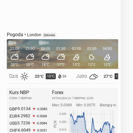
Pogoda
•
London
ZMIANA
Dziś
Jutro
22:00
23:00
00:00
01:00
02:00
03:00
04:00
05:00
20°C
20°C
18°C
17°C
15°C
12°C
12°C
11°C
Dziś
Jutro
25°C
27°C
10°C
11°C
36
Kurs NBP
Forex
Z DNIA: 7 SIERPNIA
AKTUALIZACJA:
7 SIERPNIA, 22:00
5.0134
GBP
-0.0085
4.2982
EUR
-0.0068
3.7236
USD
-0.0084
4.6049
CHF
-0.0031