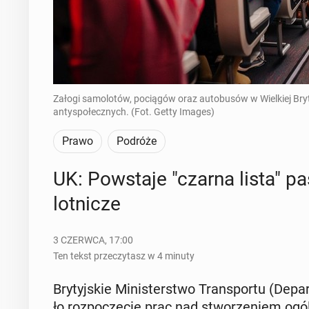
Załogi samolotów, pociągów oraz autobusów w Wielkiej Bryt
antyspołecznych. (Fot. Getty Images)
Prawo
Podróże
UK: Po­wsta­je "czarna lista" pa­
lot­ni­cze
3 CZERWCA, 17:00
Ten tekst przeczytasz w 4 minuty
Bry­tyj­skie Mi­ni­ster­stwo Trans­por­tu (De­pa
ło roz­po­czę­cie prac nad stwo­rze­niem ogól­