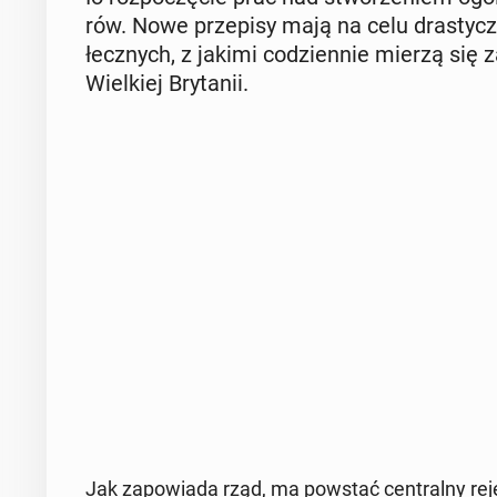
rów. Nowe prze­pi­sy mają na celu dra­stycz­n
łecz­nych, z jakimi co­dzien­nie mierzą się z
Wiel­kiej Bry­ta­nii.
Jak za­po­wia­da rząd, ma powstać
cen­tral­ny r