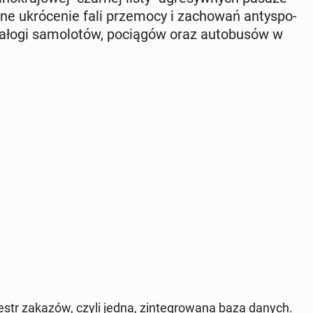
e ukró­ce­nie fali prze­mo­cy i za­cho­wań an­ty­spo­
ałogi sa­mo­lo­tów, po­cią­gów oraz au­to­bu­sów w
ejestr zakazów
, czyli jedna, zin­te­gro­wa­na baza danych.