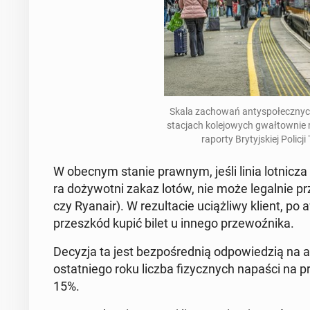
Skala za­cho­wań an­ty­spo­łecz­nyc
sta­cjach ko­le­jo­wych gwał­tow­nie
raporty Bry­tyj­skiej Policj
W obecnym stanie prawnym, jeśli linia lot­ni­cza 
ra do­ży­wot­ni zakaz lotów, nie może le­gal­nie pr
czy Ryanair). W re­zul­ta­cie uciąż­li­wy klient, p
prze­szkód kupić bilet u innego prze­woź­ni­ka.
Decyzja ta jest bez­po­śred­nią od­po­wie­dzią na
ostat­nie­go roku liczba fi­zycz­nych napaści na p
15%.