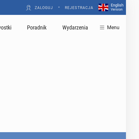
English
•
ZALOGUJ
REJESTRACJA
Version
ostki
Poradnik
Wydarzenia
Menu