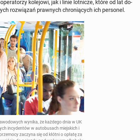
ra­to­rzy ko­le­jo­wi, jak i linie lot­ni­cze, które od lat do­
ych roz­wią­zań praw­nych chro­nią­cych ich per­so­nel.
 za­wo­do­wych wynika, że każdego dnia w UK
nych in­cy­den­tów w au­to­bu­sach miej­skich i
rze­mo­cy zaczyna się od kłótni o opłatę za