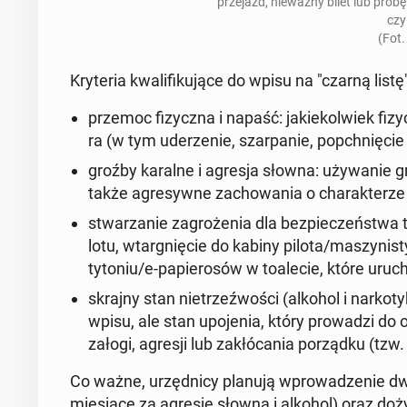
prze­jazd, nie­waż­ny bilet lub pró
czy
(Fot.
Kry­te­ria kwa­li­fi­ku­ją­ce do wpisu na "czarną listę"
przemoc fi­zycz­na i napaść
: ja­kie­kol­wiek fi
ra (w tym ude­rze­nie, szar­pa­nie, po­pchnię­cie
groźby karalne i agresja słowna
: uży­wa­nie g
także agre­syw­ne za­cho­wa­nia o cha­rak­te­rze r
stwa­rza­nie za­gro­że­nia dla bez­pie­czeń­stwa 
lotu, wtar­gnię­cie do kabiny pilota/ma­szy­ni­sty
tytoniu/e-pa­pie­ro­sów w to­a­le­cie, które uru­
skrajny stan nie­trzeź­wo­ści (alkohol i nar­ko­ty­
wpisu, ale stan upo­je­nia, który pro­wa­dzi d
załogi, agresji lub za­kłó­ca­nia po­rząd­ku (tzw.
Co ważne, urzęd­ni­cy planują wpro­wa­dze­nie 
mie­sią­ce za agresję słowną i alkohol) oraz do­ży­