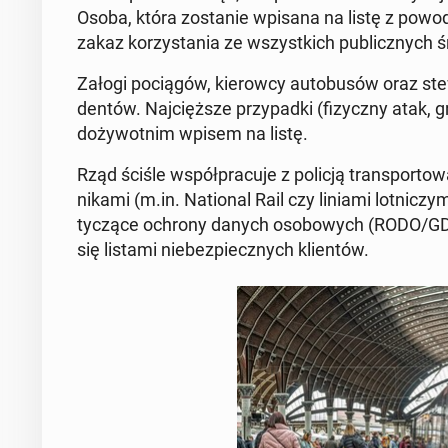
Osoba, która zo­sta­nie wpisana na listę z powod
zakaz ko­rzy­sta­nia ze wszyst­kich pu­blicz­nych 
Załogi po­cią­gów, kie­row­cy au­to­bu­sów oraz ste
den­tów. Naj­cięż­sze przy­pad­ki (fi­zycz­ny atak,
do­ży­wot­nim wpisem na listę.
Rząd ściśle współ­pra­cu­je z policją trans­por­to­
ni­ka­mi (m.in. Na­tio­nal Rail czy liniami lot­ni­c
ty­czą­ce ochrony danych oso­bo­wych (RODO/GDPR)
się listami nie­bez­piecz­nych klien­tów.