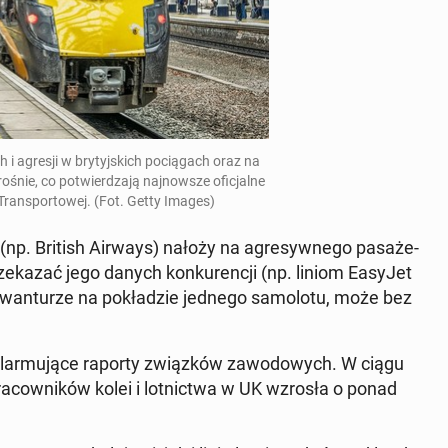
h i agresji w bry­tyj­skich po­cią­gach oraz na
 rośnie
, co po­twier­dza­ją naj­now­sze ofi­cjal­ne
i Trans­por­to­wej. (Fot. Getty Images)
(np. British Airways) nałoży na agre­syw­ne­go pa­sa­że­
ze­ka­zać jego danych kon­ku­ren­cji
(np. liniom EasyJet
o awan­tu­rze na po­kła­dzie jednego sa­mo­lo­tu, może bez
 alar­mu­ją­ce raporty związ­ków za­wo­do­wych. W ciągu
ra­cow­ni­ków kolei i lot­nic­twa w UK wzrosła o ponad