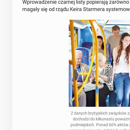
Wpro­wa­dze­nie czarnej listy po­pie­ra­ją zarówno ope­
ma­ga­ły się od rządu Keira Star­me­ra sys­te­mo­w
Z danych bry­tyj­skich związ­ków
do­cho­dzi do kil­ku­na­stu po­waż­
pod­miej­skich. Ponad 60% aktów p