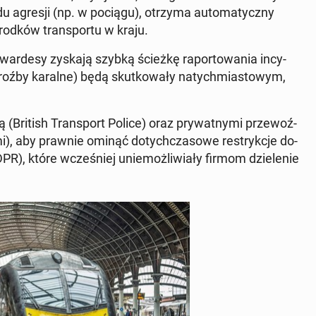
u agresji (np. w pociągu), otrzyma au­to­ma­tycz­ny
środków trans­por­tu w kraju.
­war­de­sy zyskają szybką ścieżkę ra­por­to­wa­nia in­cy­
 groźby karalne) będą skut­ko­wa­ły na­tych­mia­sto­wym,
wą (British Trans­port Police) oraz pry­wat­ny­mi prze­woź­
zy­mi), aby prawnie ominąć do­tych­cza­so­we re­stryk­cje do­
, które wcze­śniej unie­moż­li­wia­ły firmom dzie­le­nie