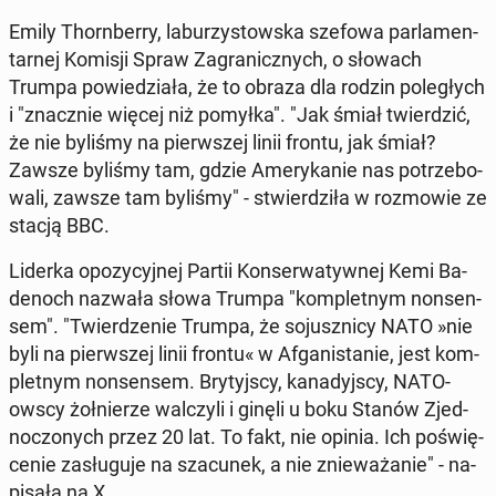
Emily Thorn­ber­ry, la­bu­rzy­stow­ska szefowa par­la­men­
tar­nej Komisji Spraw Za­gra­nicz­nych, o słowach
Trumpa po­wie­dzia­ła, że to obraza dla rodzin po­le­głych
i "znacz­nie więcej niż pomyłka". "Jak śmiał twier­dzić,
że nie byliśmy na pierw­szej linii frontu, jak śmiał?
Zawsze byliśmy tam, gdzie Ame­ry­ka­nie nas po­trze­bo­
wa­li, zawsze tam byliśmy" - stwier­dzi­ła w roz­mo­wie ze
stacją BBC.
Liderka opo­zy­cyj­nej Partii Kon­ser­wa­tyw­nej Kemi Ba­
de­noch nazwała słowa Trumpa "kom­plet­nym non­sen­
sem". "Twier­dze­nie Trumpa, że so­jusz­ni­cy NATO »nie
byli na pierw­szej linii frontu« w Afga­ni­sta­nie, jest kom­
plet­nym non­sen­sem. Bry­tyj­scy, ka­na­dyj­scy, NATO-
owscy żoł­nie­rze wal­czy­li i ginęli u boku Stanów Zjed­
no­czo­nych przez 20 lat. To fakt, nie opinia. Ich po­świę­
ce­nie za­słu­gu­je na sza­cu­nek, a nie znie­wa­ża­nie" - na­
pi­sa­ła na X.