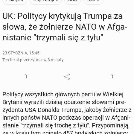
UK: Po­li­ty­cy kry­ty­ku­ją Trumpa za
słowa, że żoł­nie­rze NATO w Afga­
ni­sta­nie "trzy­ma­li się z tyłu"
23 STYCZNIA, 15:45
Ten tekst przeczytasz w 3 minuty
Po­li­ty­cy wszyst­kich głów­nych partii w Wiel­kiej
Bry­ta­nii wy­ra­zi­li dzisiaj obu­rze­nie słowami pre­
zy­den­ta USA Donalda Trumpa, jakoby żoł­nie­rze z
innych państw NATO podczas ope­ra­cji w Afga­ni­
sta­nie "trzy­ma­li się trochę z tyłu". Przy­po­mi­na­ją,
że w kraju tym zginęło 457 bry­tyj­skich żoł­nie­rzy.