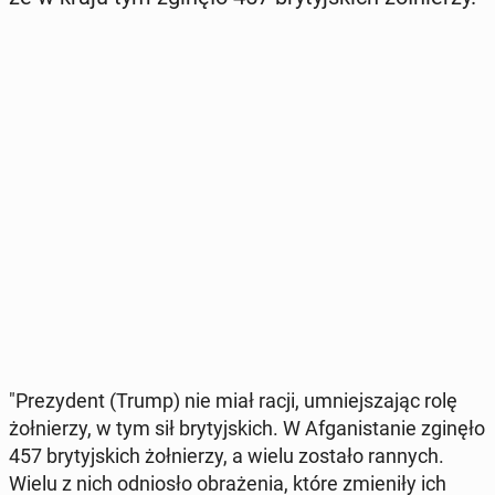
"Pre­zy­dent (Trump) nie miał racji, umniej­sza­jąc rolę
żoł­nie­rzy, w tym sił bry­tyj­skich. W Afga­ni­sta­nie zginęło
457 bry­tyj­skich żoł­nie­rzy, a wielu zostało rannych.
Wielu z nich od­nio­sło ob­ra­że­nia, które zmie­ni­ły ich