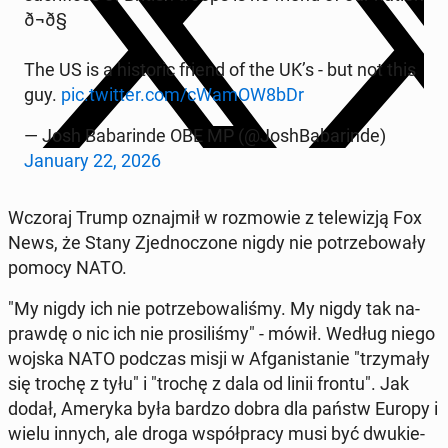
ð¬ð§
The US is a hi­sto­ric friend of the UK’s - but not this
guy.
pic.twitter.com/cWamOW8bDr
— Josh Ba­ba­rin­de OBE MP (@Jo­sh­Ba­ba­rin­de)
January 22, 2026
Wczoraj Trump oznaj­mił w roz­mo­wie z te­le­wi­zją Fox
News, że Stany Zjed­no­czo­ne nigdy nie po­trze­bo­wa­ły
pomocy NATO.
"My nigdy ich nie po­trze­bo­wa­li­śmy. My nigdy tak na­
praw­dę o nic ich nie pro­si­li­śmy" - mówił. Według niego
wojska NATO podczas misji w Afga­ni­sta­nie "trzy­ma­ły
się trochę z tyłu" i "trochę z dala od linii frontu". Jak
dodał, Ameryka była bardzo dobra dla państw Europy i
wielu innych, ale droga współ­pra­cy musi być dwu­kie­