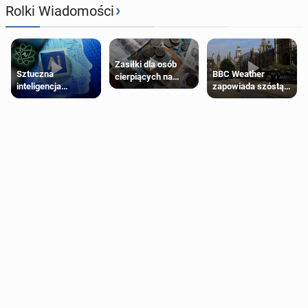
›
Rolki Wiadomości
Zasiłki dla osób
Sztuczna
BBC Weather
cierpiących na
inteligencja
zapowiada szóstą
schorzenia
próbowała oszukać
falę upałów w
psychiczne
człowieka
Londynie