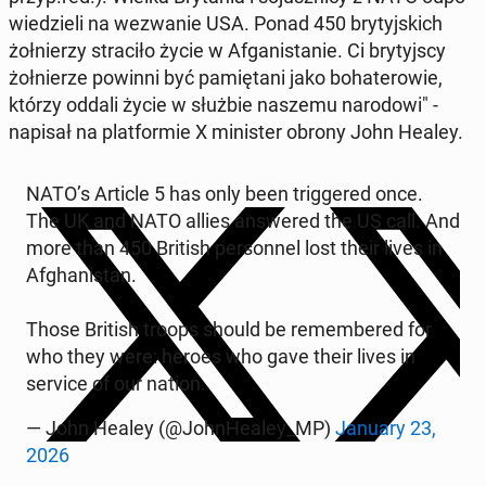
wie­dzie­li na we­zwa­nie USA. Ponad 450 bry­tyj­skich
żoł­nie­rzy stra­ci­ło życie w Afga­ni­sta­nie. Ci bry­tyj­scy
żoł­nie­rze powinni być pa­mię­ta­ni jako bo­ha­te­ro­wie,
którzy oddali życie w służbie naszemu na­ro­do­wi" -
napisał na plat­for­mie X mi­ni­ster obrony John Healey.
NATO’s Article 5 has only been trig­ge­red once.
The UK and NATO allies an­swe­red the US call. And
more than 450 British per­son­nel lost their lives in
Afgha­ni­stan.
Those British troops should be re­mem­be­red for
who they were: heroes who gave their lives in
service of our nation.
— John Healey (@John­He­aley_MP)
January 23,
2026