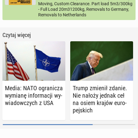
Moving, Custom Clearance. Part load 5m3/300kg
- Full Load 20m31200kg, Removals to Germany,
Removals to Netherlands
Czytaj więcej
Media: NATO ogra­ni­cza
Trump zmienił zdanie.
wymianę in­for­ma­cji wy­
Nie nałoży jednak ceł
wia­dow­czych z USA
na osiem krajów eu­ro­
pej­skich