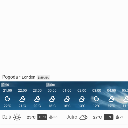
Pogoda
•
London
ZMIANA
Dziś
Jutro
21:00
22:00
23:00
00:00
01:00
02:00
03:00
04:00
05:
22°C
21°C
20°C
18°C
16°C
13°C
12°C
12°C
11
Dziś
Jutro
25°C
27°C
10°C
11°C
36
21