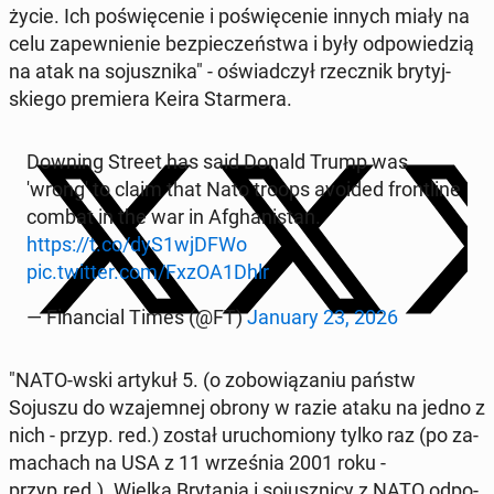
życie. Ich po­świę­ce­nie i po­świę­ce­nie innych miały na
celu za­pew­nie­nie bez­pie­czeń­stwa i były od­po­wie­dzią
na atak na so­jusz­ni­ka" - oświad­czył rzecz­nik bry­tyj­
skie­go pre­mie­ra Keira Star­me­ra.
Downing Street has said Donald Trump was
'wrong' to claim that Nato troops avoided fron­tli­ne
combat in the war in Afgha­ni­stan.
https://t.co/dyS1wjDFWo
pic.twitter.com/FxzOA1Dhlr
— Fi­nan­cial Times (@FT)
January 23, 2026
"NATO-wski artykuł 5. (o zo­bo­wią­za­niu państw
Sojuszu do wza­jem­nej obrony w razie ataku na jedno z
nich - przyp. red.) został uru­cho­mio­ny tylko raz (po za­
ma­chach na USA z 11 wrze­śnia 2001 roku -
przyp.red.). Wielka Bry­ta­nia i so­jusz­ni­cy z NATO od­po­