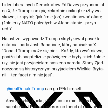
Lider Li­be­ral­nych De­mo­kra­tów Ed Davey przy­po­mniał
na X, że Trump sam pię­cio­krot­nie uniknął służby woj­
sko­wej, i zapytał, "jak śmie (on) kwe­stio­no­wać ofiarę
(żoł­nie­rzy NATO po­le­głych w Afga­ni­sta­nie - przyp.
red.)".
Naj­ostrzej wy­po­wiedź Trumpa skry­ty­ko­wał poseł tej
ostat­niej partii Josh Ba­ba­rin­de, który napisał na X:
"Donald Trump może się pier... Każdy, kto wy­śmie­wa,
poniża lub ba­ga­te­li­zu­je po­świę­ce­nie bry­tyj­skich żoł­nie­
rzy, nie jest przy­ja­cie­lem naszego narodu. Stany Zjed­
no­czo­ne są hi­sto­rycz­nym przy­ja­cie­lem Wiel­kiej Bry­ta­
nii – ten facet nim nie jest".
.
@re­al­Do­nald­Trump
can go f**k himself.
Anyone who mocks, demeans or mi­ni­mi­ses the
sa­cri­fi­ces of British troops is no friend of our nation