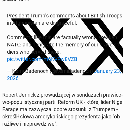
Pre­si­dent Trump’s com­ments about British Troops
in Afgha­ni­stan are dis­gra­ce­ful.
Com­ments like this are fac­tu­al­ly wrong, weaken
NATO, and de­ni­gra­te the memory of our brave sol­
diers who served there.
pic.twitter.com/m6KVPw8VZB
— Kemi Ba­de­noch (@Ke­mi­Ba­de­noch)
January 23,
2026
Robert Jenrick z pro­wa­dzą­cej w son­da­żach pra­wi­co­
wo-po­pu­li­stycz­nej partii Reform UK - której lider Nigel
Farage ma za­zwy­czaj dobre sto­sun­ki z Trumpem -
okre­ślił słowa ame­ry­kań­skie­go pre­zy­den­ta jako "ob­
raź­li­we i nie­praw­dzi­we".