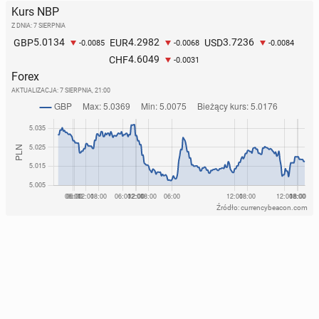
Kurs NBP
Z DNIA: 7 SIERPNIA
5.0134
4.2982
3.7236
GBP
EUR
USD
-0.0085
-0.0068
-0.0084
4.6049
CHF
-0.0031
Forex
AKTUALIZACJA:
7 SIERPNIA, 21:00
Źródło: currencybeacon.com