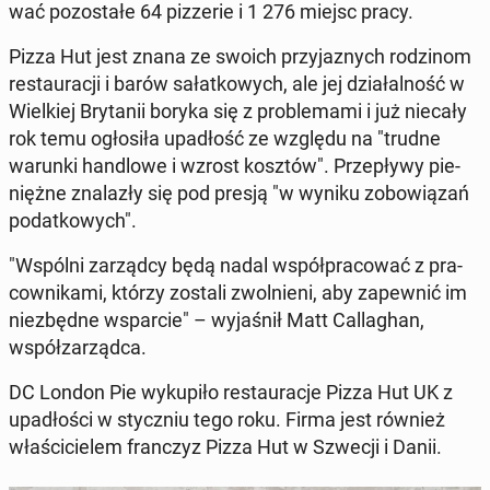
wać po­zo­sta­łe 64 piz­ze­rie i 1 276 miejsc pracy.
Pizza Hut jest znana ze swoich przy­ja­znych ro­dzi­nom
re­stau­ra­cji i barów sa­łat­ko­wych, ale jej dzia­łal­ność w
Wiel­kiej Bry­ta­nii boryka się z pro­ble­ma­mi i już niecały
rok temu ogło­si­ła upa­dłość ze względu na "trudne
warunki han­dlo­we i wzrost kosztów". Prze­pły­wy pie­
nięż­ne zna­la­zły się pod presją "w wyniku zo­bo­wią­zań
po­dat­ko­wych".
"Wspólni za­rząd­cy będą nadal współ­pra­co­wać z pra­
cow­ni­ka­mi, którzy zostali zwol­nie­ni, aby za­pew­nić im
nie­zbęd­ne wspar­cie" – wy­ja­śnił Matt Cal­la­ghan,
współ­za­rząd­ca.
DC London Pie wy­ku­pi­ło re­stau­ra­cje Pizza Hut UK z
upa­dło­ści w stycz­niu tego roku. Firma jest również
wła­ści­cie­lem fran­czyz Pizza Hut w Szwecji i Danii.