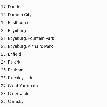
Dundee
Durham City
East­bo­ur­ne
Edyn­burg
Edyn­burg, Fo­un­ta­in Park
Edyn­burg, Kin­na­ird Park
Enfield
Falkirk
Feltham
Fin­chley, Lido
Great Yar­mo­uth
Gre­en­wich
Grimsby