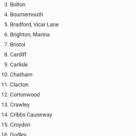
Bolton
Bo­ur­ne­mo­uth
Brad­ford, Vicar Lane
Bri­gh­ton, Marina
Bristol
Cardiff
Car­li­sle
Chatham
Clacton
Cor­ton­wo­od
Crawley
Cribbs Cau­se­way
Croydon
Dudley