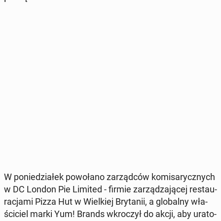
W po­nie­dzia­łek po­wo­ła­no za­rząd­ców ko­mi­sa­rycz­nych
w DC London Pie Limited - firmie za­rzą­dza­ją­cej re­stau­
ra­cja­mi Pizza Hut w Wiel­kiej Bry­ta­nii, a glo­bal­ny wła­
ści­ciel marki Yum! Brands wkro­czył do akcji, aby ura­to­