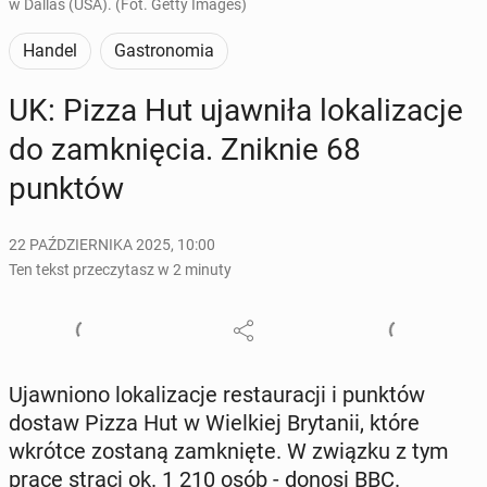
w Dallas (USA). (Fot. Getty Images)
Handel
Gastronomia
UK: Pizza Hut ujaw­ni­ła lo­ka­li­za­cje
do za­mknię­cia. Zniknie 68
punktów
22 PAŹDZIERNIKA 2025, 10:00
Ten tekst przeczytasz w 2 minuty
Ujaw­nio­no lo­ka­li­za­cje re­stau­ra­cji i punktów
dostaw Pizza Hut w Wiel­kiej Bry­ta­nii, które
wkrótce zostaną za­mknię­te. W związku z tym
pracę straci ok. 1 210 osób - donosi BBC.