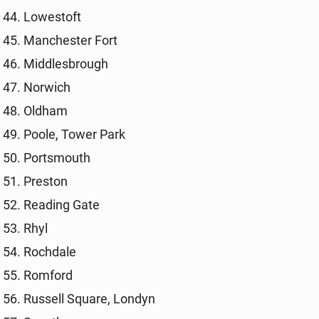
Lo­we­stoft
Man­che­ster Fort
Mid­dles­bro­ugh
Norwich
Oldham
Poole, Tower Park
Por­ts­mouth
Preston
Reading Gate
Rhyl
Roch­da­le
Romford
Russell Square, Londyn