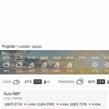
Pogoda
•
London
ZMIANA
Jutro
00:00
01:00
02:00
03:00
04:00
05:00
05:35
06:00
07:
18°C
17°C
16°C
15°C
13°C
11°C
11°C
13
Jutro
Niedziela
27°C
32°C
11°C
14°C
21
Kurs NBP
Z DNIA: 7 SIERPNIA
5.0134
4.2982
3.7236
GBP
EUR
USD
-0.0085
-0.0068
-0.0084