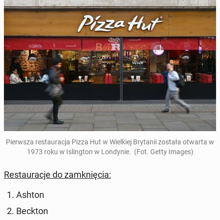
Pierw­sza re­stau­ra­cja Pizza Hut w Wiel­kiej Bry­ta­nii została otwarta w
1973 roku w Is­ling­ton w Lon­dy­nie. (Fot. Getty Images)
Re­stau­ra­cje do za­mknię­cia:
Ashton
Beckton