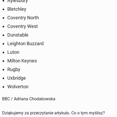
Ay­les­bu­ry
Blet­chley
Co­ven­try North
Co­ven­try West
Dun­sta­ble
Le­igh­ton Buzzard
Luton
Milton Keynes
Rugby
Uxbrid­ge
Wo­lver­ton
BBC / Adriana Chodakowska
Dziękujemy za przeczytanie artykułu. Co o tym myślisz?