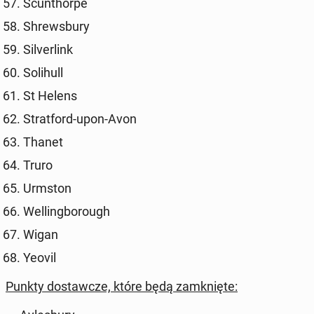
Scun­thor­pe
Shrews­bu­ry
Si­lver­link
So­li­hull
St Helens
Strat­ford-upon-Avon
Thanet
Truro
Urmston
Wel­ling­bo­ro­ugh
Wigan
Yeovil
Punkty do­staw­cze, które będą za­mknię­te: