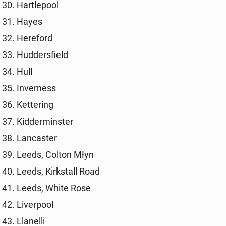
Har­tle­po­ol
Hayes
He­re­ford
Hud­ders­field
Hull
In­ver­ness
Ket­te­ring
Kid­der­min­ster
Lan­ca­ster
Leeds, Colton Młyn
Leeds, Kirk­stall Road
Leeds, White Rose
Li­ver­po­ol
Lla­nel­li