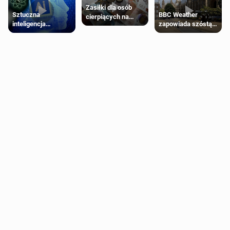
Zasiłki dla osób
Sztuczna
BBC Weather
cierpiących na
inteligencja
zapowiada szóstą
schorzenia
próbowała oszukać
falę upałów w
psychiczne
człowieka
Londynie