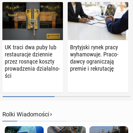
UK traci dwa puby lub
Bry­tyj­ski rynek pracy
re­stau­ra­cje dzien­nie
wy­ha­mo­wu­je. Pra­co­
przez rosnące koszty
daw­cy ogra­ni­cza­ją
pro­wa­dze­nia dzia­łal­no­
premie i re­kru­ta­cję
ści
›
Rolki Wiadomości