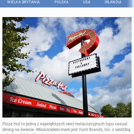
WIELKA BRYTANIA
POLSKA
USA
IRLANDIA
Pizza Hut to jedna z największych sieci restauracyjnych typu casual
dining na świecie. Właścicielem mark jest Yum! Brands, Inc. z siedzibą