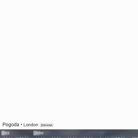
Pogoda
•
London
ZMIANA
Dziś
Jutro