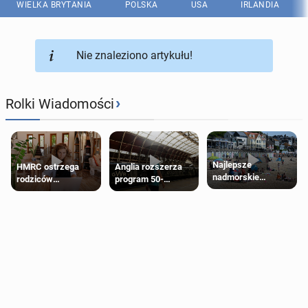
WIELKA BRYTANIA
POLSKA
USA
IRLANDIA
Nie znaleziono artykułu!
›
Rolki Wiadomości
Najlepsze
HMRC ostrzega
Anglia rozszerza
nadmorskie
rodziców
program 50-
miasteczko blisko
pobierających Child
procentowych
Londynu
Benefit. Mogą być
zniżek kolejowych
zobowiązani do
na 18-latków
zwrotu zasiłku