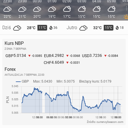
22:00
23:00
00:00
01:00
02:00
03:00
04:00
05:00
05:
22°C
21°C
20°C
19°C
17°C
15°C
15°C
15°C
Dziś
Jutro
28°C
32°C
11°C
15°C
36
18
Kurs NBP
Z DNIA: 7 SIERPNIA
5.0134
4.2982
3.7236
GBP
EUR
USD
-0.0085
-0.0068
-0.0084
4.6049
CHF
-0.0031
Forex
AKTUALIZACJA:
7 SIERPNIA, 22:00
Źródło: currencybeacon.com