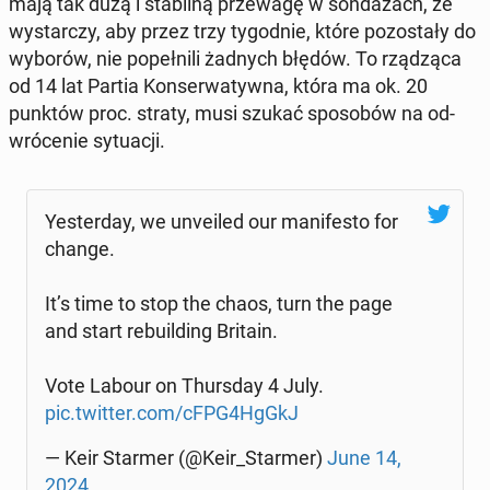
mają tak dużą i sta­bil­ną prze­wa­gę w son­da­żach, że
wy­star­czy, aby przez trzy ty­go­dnie, które po­zo­sta­ły do
wyborów, nie po­peł­ni­li żadnych błędów. To rzą­dzą­ca
od 14 lat Partia Kon­ser­wa­tyw­na, która ma ok. 20
punktów proc. straty, musi szukać spo­so­bów na od­
wró­ce­nie sy­tu­acji.
Yester­day, we unve­iled our ma­ni­fe­sto for
change.
It’s time to stop the chaos, turn the page
and start re­bu­il­ding Britain.
Vote Labour on Thurs­day 4 July.
pic.twitter.com/cFPG4HgGkJ
— Keir Starmer (@Keir_Starmer)
June 14,
2024