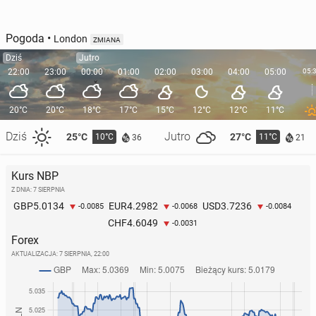
Pogoda
•
London
ZMIANA
Dziś
Jutro
22:00
23:00
00:00
01:00
02:00
03:00
04:00
05:00
05:
20°C
20°C
18°C
17°C
15°C
12°C
12°C
11°C
Dziś
Jutro
25°C
27°C
10°C
11°C
36
21
Kurs NBP
Z DNIA: 7 SIERPNIA
5.0134
4.2982
3.7236
GBP
EUR
USD
-0.0085
-0.0068
-0.0084
4.6049
CHF
-0.0031
Forex
AKTUALIZACJA:
7 SIERPNIA, 22:00