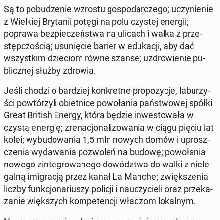
Są to po­bu­dze­nie wzrostu go­spo­dar­cze­go; uczy­nie­nie
z Wiel­kiej Bry­ta­nii potęgi na polu czystej energii;
poprawa bez­pie­czeń­stwa na ulicach i walka z prze­
stęp­czo­ścią; usu­nię­cie barier w edu­ka­cji, aby dać
wszyst­kim dzie­ciom równe szanse; uzdro­wie­nie pu­
blicz­nej służby zdrowia.
Jeśli chodzi o bar­dziej kon­kret­ne pro­po­zy­cje, la­bu­rzy­
ści po­wtó­rzy­li obiet­ni­ce po­wo­ła­nia pań­stwo­wej spółki
Great British Energy, która będzie in­we­sto­wa­ła w
czystą energię; zre­na­cjo­na­li­zo­wa­nia w ciągu pięciu lat
kolei; wy­bu­do­wa­nia 1,5 mln nowych domów i uprosz­
cze­nia wy­da­wa­nia po­zwo­leń na budowę; po­wo­ła­nia
nowego zin­te­gro­wa­ne­go do­wódz­twa do walki z nie­le­
gal­ną imi­gra­cją przez kanał La Manche; zwięk­sze­nia
liczby funk­cjo­na­riu­szy policji i na­uczy­cie­li oraz prze­ka­
za­nie więk­szych kom­pe­ten­cji władzom lo­kal­nym.