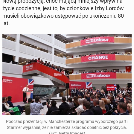
Nową pro­po­zy­cją, choć mającą mniej­szy wpływ na
życie co­dzien­ne, jest to, by człon­ko­wie Izby Lordów
musieli obo­wiąz­ko­wo ustę­po­wać po ukoń­cze­niu 80
lat.
Podczas pre­zen­ta­cji w Man­che­ste­rze pro­gra­mu wy­bor­cze­go partii
Starmer wy­ja­śniał, że nie za­mie­rza składać obiet­nic bez po­kry­cia.
(Fot. Getty Images)