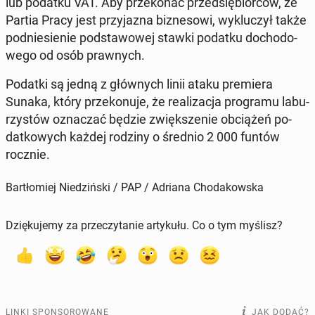
lub podatku VAT. Aby prze­ko­nać przed­się­bior­ców, że
Partia Pracy jest przy­ja­zna biz­ne­so­wi, wy­klu­czył także
pod­nie­sie­nie pod­sta­wo­wej stawki podatku do­cho­do­
we­go od osób praw­nych.
Podatki są jedną z głów­nych linii ataku pre­mie­ra
Sunaka, który prze­ko­nu­je, że re­ali­za­cja pro­gra­mu la­bu­
rzy­stów ozna­czać będzie zwięk­sze­nie ob­cią­żeń po­
dat­ko­wych każdej rodziny o średnio 2 000 funtów
rocznie.
Bartłomiej Niedziński / PAP / Adriana Chodakowska
Dziękujemy za przeczytanie artykułu. Co o tym myślisz?
LINKI SPONSOROWANE
JAK DODAĆ?