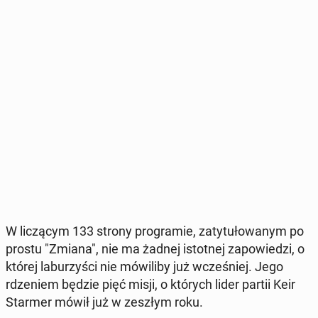
W li­czą­cym 133 strony pro­gra­mie, za­ty­tu­ło­wa­nym po
prostu "Zmiana", nie ma żadnej istot­nej za­po­wie­dzi, o
której la­bu­rzy­ści nie mó­wi­li­by już wcze­śniej. Jego
rdze­niem będzie pięć misji, o których lider partii Keir
Starmer mówił już w zeszłym roku.