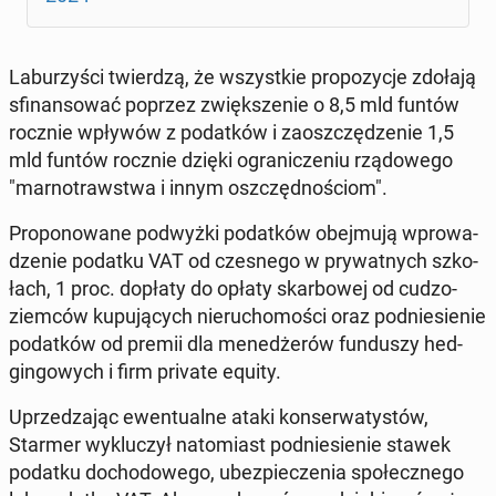
La­bu­rzy­ści twier­dzą, że wszyst­kie pro­po­zy­cje zdołają
sfi­nan­so­wać poprzez zwięk­sze­nie o 8,5 mld funtów
rocznie wpływów z po­dat­ków i za­osz­czę­dze­nie 1,5
mld funtów rocznie dzięki ogra­ni­cze­niu rzą­do­we­go
"mar­no­traw­stwa i innym oszczęd­no­ściom".
Pro­po­no­wa­ne pod­wyż­ki po­dat­ków obej­mu­ją wpro­wa­
dze­nie podatku VAT od cze­sne­go w pry­wat­nych szko­
łach, 1 proc. dopłaty do opłaty skar­bo­wej od cu­dzo­
ziem­ców ku­pu­ją­cych nie­ru­cho­mo­ści oraz pod­nie­sie­nie
po­dat­ków od premii dla me­ne­dże­rów fun­du­szy hed­
gin­go­wych i firm private equity.
Uprze­dza­jąc ewen­tu­al­ne ataki kon­ser­wa­ty­stów,
Starmer wy­klu­czył na­to­miast pod­nie­sie­nie stawek
podatku do­cho­do­we­go, ubez­pie­cze­nia spo­łecz­ne­go