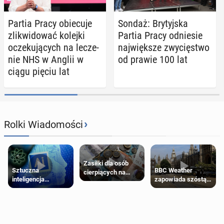
Partia Pracy obie­cu­je
Sondaż: Bry­tyj­ska
zli­kwi­do­wać kolejki
Partia Pracy od­nie­sie
ocze­ku­ją­cych na le­cze­
naj­więk­sze zwy­cię­stwo
nie NHS w Anglii w
od prawie 100 lat
ciągu pięciu lat
›
Rolki Wiadomości
Zasiłki dla osób
Sztuczna
BBC Weather
cierpiących na
inteligencja
zapowiada szóstą
schorzenia
próbowała oszukać
falę upałów w
psychiczne
człowieka
Londynie