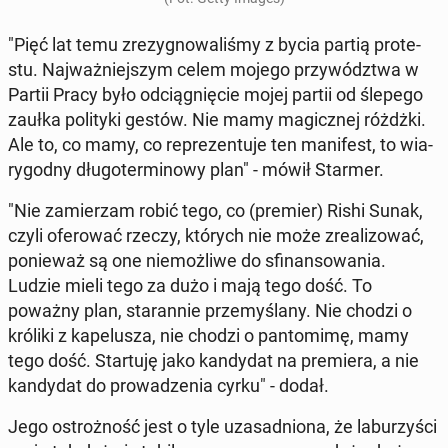
"Pięć lat temu zre­zy­gno­wa­li­śmy z bycia partią pro­te­
stu. Naj­waż­niej­szym celem mojego przy­wódz­twa w
Partii Pracy było od­cią­gnię­cie mojej partii od ślepego
zaułka po­li­ty­ki gestów. Nie mamy ma­gicz­nej różdżki.
Ale to, co mamy, co re­pre­zen­tu­je ten ma­ni­fest, to wia­
ry­god­ny dłu­go­ter­mi­no­wy plan" - mówił Starmer.
"Nie za­mie­rzam robić tego, co (premier) Rishi Sunak,
czyli ofe­ro­wać rzeczy, których nie może zre­ali­zo­wać,
po­nie­waż są one nie­moż­li­we do sfi­nan­so­wa­nia.
Ludzie mieli tego za dużo i mają tego dość. To
poważny plan, sta­ran­nie prze­my­śla­ny. Nie chodzi o
króliki z ka­pe­lu­sza, nie chodzi o pan­to­mi­mę, mamy
tego dość. Star­tu­ję jako kan­dy­dat na pre­mie­ra, a nie
kan­dy­dat do pro­wa­dze­nia cyrku" - dodał.
Jego ostroż­ność jest o tyle uza­sad­nio­na, że la­bu­rzy­ści