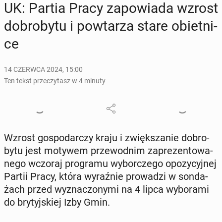
UK: Partia Pracy za­po­wia­da wzrost
do­bro­by­tu i po­wta­rza stare obiet­ni­
ce
14 CZERWCA 2024, 15:00
Ten tekst przeczytasz w 4 minuty
Wzrost go­spo­dar­czy kraju i zwięk­sza­nie do­bro­
by­tu jest motywem prze­wod­nim za­pre­zen­to­wa­
ne­go wczoraj pro­gra­mu wy­bor­cze­go opo­zy­cyj­nej
Partii Pracy, która wy­raź­nie pro­wa­dzi w son­da­
żach przed wy­zna­czo­ny­mi na 4 lipca wy­bo­ra­mi
do bry­tyj­skiej Izby Gmin.