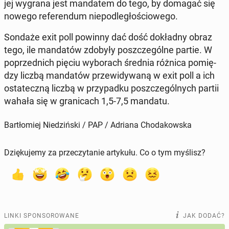
jej wygrana jest man­da­tem do tego, by domagać się
nowego re­fe­ren­dum nie­pod­le­gło­ścio­we­go.
Sondaże exit poll powinny dać dość do­kład­ny obraz
tego, ile man­da­tów zdobyły po­szcze­gól­ne partie. W
po­przed­nich pięciu wy­bo­rach średnia różnica po­mię­
dzy liczbą man­da­tów prze­wi­dy­wa­ną w exit poll a ich
osta­tecz­ną liczbą w przy­pad­ku po­szcze­gól­nych partii
wahała się w gra­ni­cach 1,5-7,5 mandatu.
Bartłomiej Niedziński / PAP / Adriana Chodakowska
Dziękujemy za przeczytanie artykułu. Co o tym myślisz?
LINKI SPONSOROWANE
JAK DODAĆ?