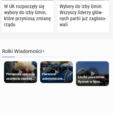
W UK roz­po­czę­ły się
Wybory do Izby Gmin:
wybory do Izby Gmin,
Wszyscy liderzy głów­
które przy­nio­są zmianę
nych partii już za­gło­so­
rządu
wa­li
›
Rolki Wiadomości
Pierwsze
Pionierska operacja
Liczba pasażerów
autonomiczne
usunięcia ciężkiej
Ryanair w lipcu
Ubery pojawią się
wady wrodzonej
pobiła rekord
w Londynie jeszcze
płodu w łonie matki
tego lata