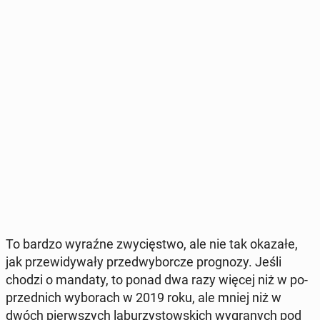
To bardzo wyraźne zwy­cię­stwo, ale nie tak okazałe,
jak prze­wi­dy­wa­ły przed­wy­bor­cze pro­gno­zy. Jeśli
chodzi o mandaty, to ponad dwa razy więcej niż w po­
przed­nich wy­bo­rach w 2019 roku, ale mniej niż w
dwóch pierw­szych la­bu­rzy­stow­skich wy­gra­nych pod