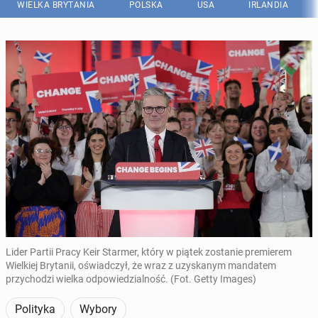
WIELKA BRYTANIA
POLSKA
USA
IRLANDIA
Lider Partii Pracy Keir Starmer, który w piątek zostanie premierem
Wielkiej Brytanii, oświadczył, że wraz z uzyskanym mandatem
przychodzi wielka odpowiedzialność. (Fot. Getty Images)
Polityka
Wybory