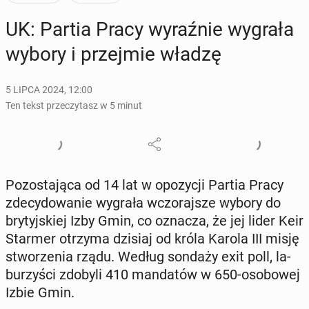
UK: Partia Pracy wy­raź­nie wygrała
wybory i przej­mie władzę
5 LIPCA 2024, 12:00
Ten tekst przeczytasz w 5 minut
Po­zo­sta­ją­ca od 14 lat w opo­zy­cji Partia Pracy
zde­cy­do­wa­nie wygrała wczo­raj­sze wybory do
bry­tyj­skiej Izby Gmin, co oznacza, że jej lider Keir
Starmer otrzyma dzisiaj od króla Karola III misję
stwo­rze­nia rządu. Według sondaży exit poll, la­
bu­rzy­ści zdobyli 410 man­da­tów w 650-oso­bo­wej
Izbie Gmin.