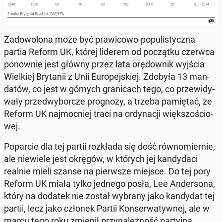
Za­do­wo­lo­na może być pra­wi­co­wo-po­pu­li­stycz­na
partia Reform UK, której liderem od po­cząt­ku czerwca
po­now­nie jest główny przez lata orę­dow­nik wyjścia
Wiel­kiej Bry­ta­nii z Unii Eu­ro­pej­skiej. Zdobyła 13 man­
da­tów, co jest w górnych gra­ni­cach tego, co prze­wi­dy­
wa­ły przed­wy­bor­cze pro­gno­zy, a trzeba pa­mię­tać, że
Reform UK naj­moc­niej traci na or­dy­na­cji więk­szo­ścio­
wej.
Po­par­cie dla tej partii roz­kła­da się dość rów­no­mier­nie,
ale nie­wie­le jest okręgów, w których jej kan­dy­da­ci
realnie mieli szanse na pierw­sze miejsce. Do tej pory
Reform UK miała tylko jednego posła, Lee An­der­so­na,
który na dodatek nie został wybrany jako kan­dy­dat tej
partii, lecz jako członek Partii Kon­ser­wa­tyw­nej, ale w
marcu tego roku zmienił przy­na­leż­ność par­tyj­ną.