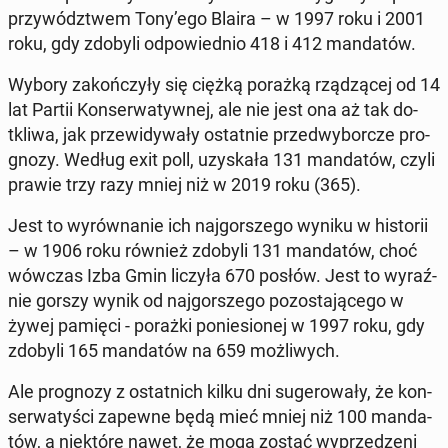
przy­wódz­twem Tony’ego Blaira – w 1997 roku i 2001
roku, gdy zdobyli od­po­wied­nio 418 i 412 man­da­tów.
Wybory za­koń­czy­ły się ciężką porażką rzą­dzą­cej od 14
lat Partii Kon­ser­wa­tyw­nej, ale nie jest ona aż tak do­
tkli­wa, jak prze­wi­dy­wa­ły ostat­nie przed­wy­bor­cze pro­
gno­zy. Według exit poll, uzy­ska­ła 131 man­da­tów, czyli
prawie trzy razy mniej niż w 2019 roku (365).
Jest to wy­rów­na­nie ich naj­gor­sze­go wyniku w hi­sto­rii
– w 1906 roku również zdobyli 131 man­da­tów, choć
wówczas Izba Gmin liczyła 670 posłów. Jest to wy­raź­
nie gorszy wynik od naj­gor­sze­go po­zo­sta­ją­ce­go w
żywej pamięci - porażki po­nie­sio­nej w 1997 roku, gdy
zdobyli 165 man­da­tów na 659 moż­li­wych.
Ale pro­gno­zy z ostat­nich kilku dni su­ge­ro­wa­ły, że kon­
ser­wa­ty­ści zapewne będą mieć mniej niż 100 man­da­
tów, a nie­któ­re nawet, że mogą zostać wy­prze­dze­ni