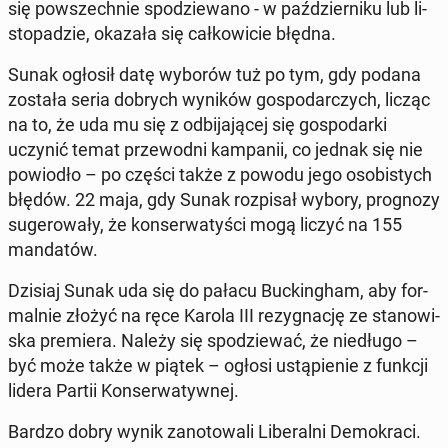
się po­wszech­nie spo­dzie­wa­no - w paź­dzier­ni­ku lub li­
sto­pa­dzie, okazała się cał­ko­wi­cie błędna.
Sunak ogłosił datę wyborów tuż po tym, gdy podana
została seria dobrych wyników go­spo­dar­czych, licząc
na to, że uda mu się z od­bi­ja­ją­cej się go­spo­dar­ki
uczynić temat prze­wod­ni kam­pa­nii, co jednak się nie
po­wio­dło – po części także z powodu jego oso­bi­stych
błędów. 22 maja, gdy Sunak roz­pi­sał wybory, pro­gno­zy
su­ge­ro­wa­ły, że kon­ser­wa­ty­ści mogą liczyć na 155
man­da­tów.
Dzisiaj Sunak uda się do pałacu Buc­kin­gham, aby for­
mal­nie złożyć na ręce Karola III re­zy­gna­cję ze sta­no­wi­
ska pre­mie­ra. Należy się spo­dzie­wać, że nie­dłu­go –
być może także w piątek – ogłosi ustą­pie­nie z funkcji
lidera Partii Kon­ser­wa­tyw­nej.
Bardzo dobry wynik za­no­to­wa­li Li­be­ral­ni De­mo­kra­ci.