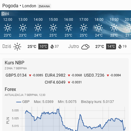
Pogoda
•
London
ZMIANA
Dziś
12:00
13:00
14:00
15:00
16:00
17:00
18:00
19:00
20:
23°C
23°C
24°C
25°C
25°C
25°C
24°C
22°C
21
Dziś
Jutro
25°C
27°C
10°C
14°C
37
19
Kurs NBP
Z DNIA: 7 SIERPNIA
5.0134
4.2982
3.7236
GBP
EUR
USD
-0.0085
-0.0068
-0.0084
4.6049
CHF
-0.0031
Forex
AKTUALIZACJA:
7 SIERPNIA, 12:30