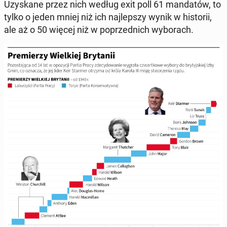
Uzy­ska­ne przez nich według exit poll 61 man­da­tów, to
tylko o jeden mniej niż ich naj­lep­szy wynik w hi­sto­rii,
ale aż o 50 więcej niż w po­przed­nich wy­bo­rach.