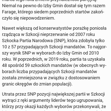
Niemal na pewno do Izby Gmin dostał się tym razem
Farage, którego siedem po­przed­nich startów za­koń­
czy­ło się nie­po­wo­dze­niem.
Nawet większą od kon­ser­wa­ty­stów porażkę po­nio­sła
rzą­dzą­ca w Szkocji nie­prze­rwa­nie od 2007 roku
Szkocka Partia Na­ro­do­wa (SNP), która zdobyła tylko
10 z 57 przy­pa­da­ją­cych Szkocji man­da­tów. To naj­gor­
szy wynik SNP w wy­bo­rach do Izby Gmin od 2010
roku. W po­przed­nich, w 2019 roku, partia ta uzy­ska­ła
48 spośród 59 szkoc­kich man­da­tów (w obec­nych wy­
bo­rach liczba przy­pa­da­ją­cych Szkocji man­da­tów
została zmniej­szo­na w związku z do­sto­so­wa­niem
granic okręgów do zmian po­pu­la­cji).
Utrata przez SNP pozycji naj­więk­szej partii w Szkocji
wytrąci z ręki ar­gu­men­ty liderów tego ugru­po­wa­nia,
którzy przy okazji każdych wyborów prze­ko­ny­wa­li, że