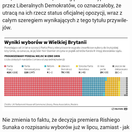
przez Li­be­ral­nych De­mo­kra­tów, co ozna­cza­ło­by, że
utracą na ich rzecz status ofi­cjal­nej opo­zy­cji, wraz z
całym sze­re­giem wy­ni­ka­ją­cych z tego tytułu przy­wi­le­
jów.
Nie zmienia to faktu, że decyzja pre­mie­ra Ri­shie­go
Sunaka o roz­pi­sa­niu wyborów już w lipcu, zamiast - jak