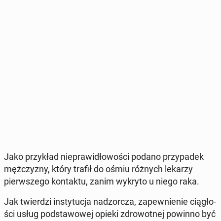
Jako przy­kład nie­pra­wi­dło­wo­ści podano przy­pa­dek
męż­czy­zny, który trafił do ośmiu różnych lekarzy
pierw­sze­go kon­tak­tu, zanim wykryto u niego raka.
Jak twier­dzi in­sty­tu­cja nad­zor­cza, za­pew­nie­nie cią­gło­
ści usług pod­sta­wo­wej opieki zdro­wot­nej powinno być