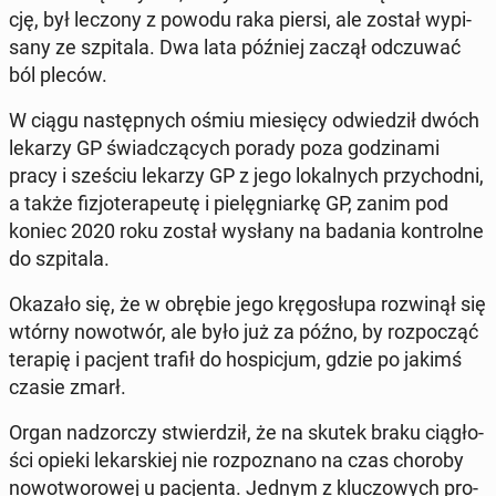
cję, był leczony z powodu raka piersi, ale został wy­pi­
sa­ny ze szpi­ta­la. Dwa lata później zaczął od­czu­wać
ból pleców.
W ciągu na­stęp­nych ośmiu mie­się­cy od­wie­dził dwóch
lekarzy GP świad­czą­cych porady poza go­dzi­na­mi
pracy i sześciu lekarzy GP z jego lo­kal­nych przy­chod­ni,
a także fi­zjo­te­ra­peu­tę i pie­lę­gniar­kę GP, zanim pod
koniec 2020 roku został wysłany na badania kon­tro­l­ne
do szpi­ta­la.
Okazało się, że w obrębie jego krę­go­słu­pa roz­wi­nął się
wtórny no­wo­twór, ale było już za późno, by roz­po­cząć
terapię i pacjent trafił do ho­spi­cjum, gdzie po jakimś
czasie zmarł.
Organ nad­zor­czy stwier­dził, że na skutek braku cią­gło­
ści opieki le­kar­skiej nie roz­po­zna­no na czas choroby
no­wo­two­ro­wej u pa­cjen­ta. Jednym z klu­czo­wych pro­