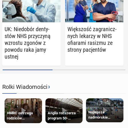
UK: Nie­do­bór den­ty­
Więk­szość za­gra­nicz­
stów NHS przy­czy­ną
nych lekarzy w NHS
wzrostu zgonów z
ofia­ra­mi rasizmu ze
powodu raka jamy
strony pa­cjen­tów
ustnej
›
Rolki Wiadomości
Najlepsze
HMRC ostrzega
Anglia rozszerza
nadmorskie
rodziców
program 50-
miasteczko blisko
pobierających Child
procentowych
Londynu