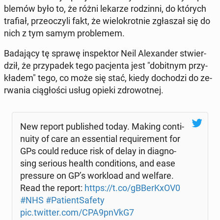
ble­mów było to, że różni lekarze ro­dzin­ni, do których
trafiał, prze­oczy­li fakt, że wie­lo­krot­nie zgła­szał się do
nich z tym samym pro­ble­mem.
Ba­da­ją­cy tę sprawę in­spek­tor Neil Ale­xan­der stwier­
dził, że przy­pa­dek tego pa­cjen­ta jest "do­bit­nym przy­
kła­dem" tego, co może się stać, kiedy do­cho­dzi do ze­
rwa­nia cią­gło­ści usług opieki zdro­wot­nej.
New report pu­bli­shed today. Making con­ti­
nu­ity of care an es­sen­tial re­qu­ire­ment for
GPs could reduce risk of delay in dia­gno­
sing serious health con­di­tions, and ease
pres­su­re on GP’s wor­klo­ad and welfare.
Read the report:
https://t.co/gBBer­KxOV0
#NHS
#Pa­tient­Sa­fe­ty
pic.twitter.com/CPA9pnVkG7