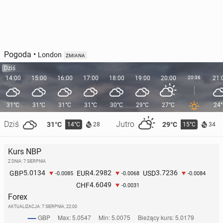
Pogoda
•
London
ZMIANA
Dziś
14:00
15:00
16:00
17:00
18:00
19:00
20:00
20:36
21:
31°C
31°C
31°C
31°C
30°C
29°C
27°C
24
Dziś
Jutro
31°C
29°C
14°C
15°C
28
34
Kurs NBP
Z DNIA: 7 SIERPNIA
5.0134
4.2982
3.7236
GBP
EUR
USD
-0.0085
-0.0068
-0.0084
4.6049
CHF
-0.0031
Forex
AKTUALIZACJA:
7 SIERPNIA, 22:00