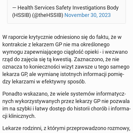
— Health Se­rvi­ces Safety In­ve­sti­ga­tions Body
(HSSIB) (@theHS­SIB)
No­vem­ber 30, 2023
W ra­por­cie kry­tycz­nie od­nie­sio­no się do faktu, że w
kontr­ak­cie z le­ka­rzem GP nie ma okre­ślo­ne­go
wymogu za­pew­nia­ją­ce­go cią­głość opieki - i wezwano
rząd do zajęcia się tą kwestią. Za­zna­czo­no, że nie
oznacza to ko­niecz­no­ści wizyt zawsze u tego samego
lekarza GP, ale wymianę istot­nych in­for­ma­cji po­mię­
dzy le­ka­rza­mi w efek­tyw­ny sposób.
Ponadto wska­za­no, że wiele sys­te­mów in­for­ma­tycz­
nych wy­ko­rzy­sty­wa­nych przez lekarzy GP nie pozwala
im na szybki i łatwy dostęp do hi­sto­rii chorób i in­for­ma­
cji kli­nicz­nych.
Lekarze ro­dzin­ni, z którymi prze­pro­wa­dzo­no rozmowy,