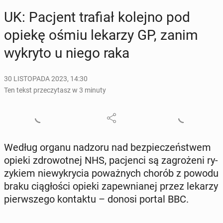
UK: Pacjent trafiał kolejno pod
opiekę ośmiu lekarzy GP, zanim
wykryto u niego raka
30 LISTOPADA 2023, 14:30
Ten tekst przeczytasz w 3 minuty
Według organu nadzoru nad bez­pie­czeń­stwem
opieki zdro­wot­nej NHS, pa­cjen­ci są za­gro­że­ni ry­
zy­kiem nie­wy­kry­cia po­waż­nych chorób z powodu
braku cią­gło­ści opieki za­pew­nia­nej przez lekarzy
pierw­sze­go kon­tak­tu – donosi portal BBC.