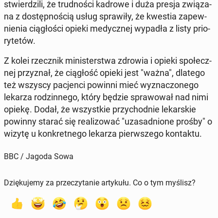
stwier­dzi­li, że trud­no­ści kadrowe i duża presja zwią­za­
na z do­stęp­no­ścią usług spra­wi­ły, że kwestia za­pew­
nie­nia cią­gło­ści opieki me­dycz­nej wypadła z listy prio­
ry­te­tów.
Z kolei rzecz­nik mi­ni­ster­stwa zdrowia i opieki spo­łecz­
nej przy­znał, że cią­głość opieki jest "ważna", dlatego
też wszyscy pa­cjen­ci powinni mieć wy­zna­czo­ne­go
lekarza ro­dzin­ne­go, który będzie spra­wo­wał nad nimi
opiekę. Dodał, że wszyst­kie przy­chod­nie le­kar­skie
powinny starać się re­ali­zo­wać "uza­sad­nio­ne prośby" o
wizytę u kon­kret­ne­go lekarza pierw­sze­go kon­tak­tu.
BBC / Jagoda Sowa
Dziękujemy za przeczytanie artykułu. Co o tym myślisz?