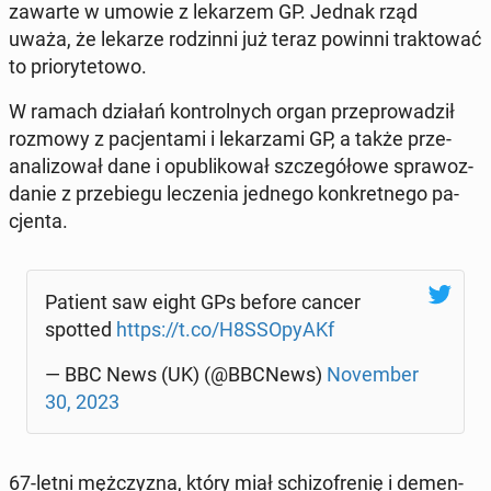
zawarte w umowie z le­ka­rzem GP. Jednak rząd
uważa, że lekarze ro­dzin­ni już teraz powinni trak­to­wać
to prio­ry­te­to­wo.
W ramach działań kon­tro­l­nych organ prze­pro­wa­dził
rozmowy z pa­cjen­ta­mi i le­ka­rza­mi GP, a także prze­
ana­li­zo­wał dane i opu­bli­ko­wał szcze­gó­ło­we spra­woz­
da­nie z prze­bie­gu le­cze­nia jednego kon­kret­ne­go pa­
cjen­ta.
Patient saw eight GPs before cancer
spotted
https://t.co/H8SSO­py­AKf
— BBC News (UK) (@BBCNews)
No­vem­ber
30, 2023
67-letni męż­czy­zna, który miał schi­zo­fre­nię i de­men­