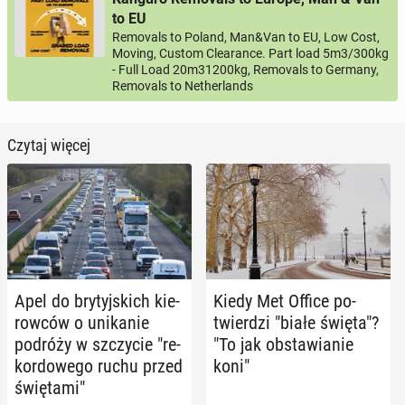
to EU
Removals to Poland, Man&Van to EU, Low Cost,
Moving, Custom Clearance. Part load 5m3/300kg
- Full Load 20m31200kg, Removals to Germany,
Removals to Netherlands
Czytaj więcej
Apel do bry­tyj­skich kie­
Kiedy Met Office po­
row­ców o uni­ka­nie
twier­dzi "białe święta"?
podróży w szczy­cie "re­
"To jak ob­sta­wia­nie
kor­do­we­go ruchu przed
koni"
świę­ta­mi"