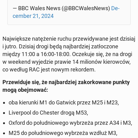
— BBC Wales News (@BBCWa­le­sNews)
De­
cem­ber 21, 2024
Naj­więk­sze na­tę­że­nie ruchu prze­wi­dy­wa­ne jest dzisiaj
i jutro. Dzisiaj drogi będą naj­bar­dziej za­tło­czo­ne
między 11:00 a 16:00-18:00. Ocze­ku­je się, że na drogi
w weekend wy­je­dzie prawie 14 mi­lio­nów kie­row­ców,
co według RAC jest nowym re­kor­dem.
Prze­wi­du­je się, że naj­bar­dziej za­kor­ko­wa­ne punkty
mogą obej­mo­wać:
oba kie­run­ki M1 do Gatwick przez M25 i M23,
Li­ver­po­ol do Chester drogą M53,
Oxford do po­łu­dnio­we­go wy­brze­ża przez A34 i M3,
M25 do po­łu­dnio­we­go wy­brze­ża wzdłuż M3,