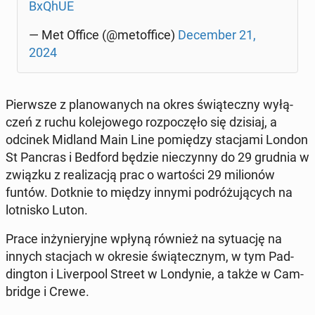
BxQhUE
— Met Office (@me­tof­fi­ce)
De­cem­ber 21,
2024
Pierw­sze z pla­no­wa­nych na okres świą­tecz­ny wy­łą­
czeń z ruchu ko­le­jo­we­go roz­po­czę­ło się dzisiaj, a
odcinek Midland Main Line po­mię­dzy sta­cja­mi London
St Pancras i Bedford będzie nie­czyn­ny do 29 grudnia w
związku z re­ali­za­cją prac o war­to­ści 29 mi­lio­nów
funtów. Dotknie to między innymi po­dró­żu­ją­cych na
lot­ni­sko Luton.
Prace in­ży­nie­ryj­ne wpłyną również na sy­tu­ację na
innych sta­cjach w okresie świą­tecz­nym, w tym Pad­
ding­ton i Li­ver­po­ol Street w Lon­dy­nie, a także w Cam­
brid­ge i Crewe.