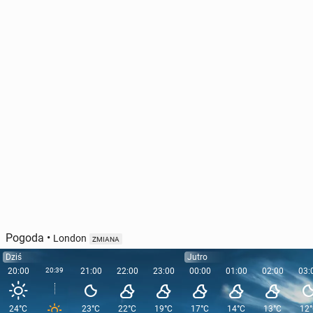
Pogoda
•
London
ZMIANA
Dziś
Jutro
20:00
20:39
21:00
22:00
23:00
00:00
01:00
02:00
03:
24°C
23°C
22°C
19°C
17°C
14°C
13°C
12