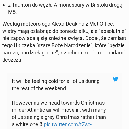
z Taunton do węzła Al­monds­bu­ry w Bri­sto­lu drogą
M5.
Według me­te­oro­lo­ga Alexa Deakina z Met Office,
wiatry mają osłab­nąć do po­nie­dział­ku, ale "ab­so­lut­nie"
nie za­po­wia­da­ją się śnieżne święta. Dodał, że zamiast
tego UK czeka "szare Boże Na­ro­dze­nie", które "będzie
bardzo, bardzo łagodne", z za­chmu­rze­niem i opadami
deszczu.
It will be feeling cold for all of us during
the rest of the weekend.
However as we head towards Chri­st­mas,
milder Atlan­tic air will move in, with many
of us seeing a grey Chri­st­mas rather than
a white one ð
pic.twitter.com/tZsc­