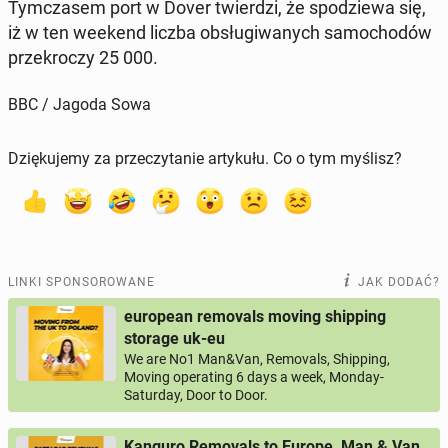
Tym­cza­sem port w Dover twier­dzi, że spo­dzie­wa się,
iż w ten weekend liczba ob­słu­gi­wa­nych sa­mo­cho­dów
prze­kro­czy 25 000.
BBC / Jagoda Sowa
Dziękujemy za przeczytanie artykułu. Co o tym myślisz?
LINKI SPONSOROWANE
JAK DODAĆ?
european removals moving shipping
storage uk-eu
We are No1 Man&Van, Removals, Shipping,
Moving operating 6 days a week, Monday-
Saturday, Door to Door.
Kanguro Removals to Europe, Man & Van