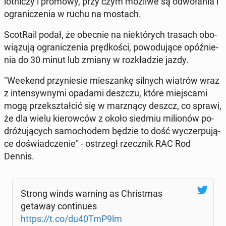
lot­ni­czy i promowy, przy czym możliwe są od­wo­ła­nia i
ogra­ni­cze­nia w ruchu na mostach.
Sco­tRa­il podał, że obecnie na nie­któ­rych trasach obo­
wią­zu­ją ogra­ni­cze­nia pręd­ko­ści, po­wo­du­ją­ce opóź­nie­
nia do 30 minut lub zmiany w roz­kła­dzie jazdy.
"Weekend przy­nie­sie mie­szan­kę silnych wiatrów wraz
z in­ten­syw­ny­mi opadami deszczu, które miej­sca­mi
mogą prze­kształ­cić się w mar­z­ną­cy deszcz, co sprawi,
że dla wielu kie­row­ców z około siedmiu mi­lio­nów po­
dró­żu­ją­cych sa­mo­cho­dem będzie to dość wy­czer­pu­ją­
ce do­świad­cze­nie" - ostrzegł rzecz­nik RAC Rod
Dennis.
Strong winds warning as Chri­st­mas
getaway con­ti­nu­es
https://t.co/du40TmP9lm