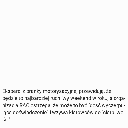
Eks­per­ci z branży mo­to­ry­za­cyj­nej prze­wi­du­ją, że
będzie to naj­bar­dziej ru­chli­wy weekend w roku, a or­ga­
ni­za­cja RAC ostrze­ga, że może to być "dość wy­czer­pu­
ją­ce do­świad­cze­nie" i wzywa kie­row­ców do "cier­pli­wo­
ści".