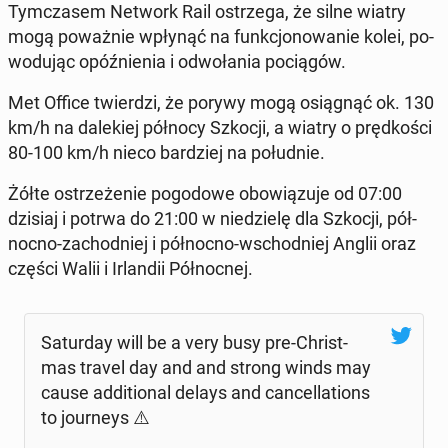
Tym­cza­sem Network Rail ostrze­ga, że silne wiatry
mogą po­waż­nie wpłynąć na funk­cjo­no­wa­nie kolei, po­
wo­du­jąc opóź­nie­nia i od­wo­ła­nia po­cią­gów.
Met Office twier­dzi, że porywy mogą osią­gnąć ok. 130
km/h na da­le­kiej północy Szkocji, a wiatry o pręd­ko­ści
80-100 km/h nieco bar­dziej na po­łu­dnie.
Żółte ostrze­że­nie po­go­do­we obo­wią­zu­je od 07:00
dzisiaj i potrwa do 21:00 w nie­dzie­lę dla Szkocji, pół­
noc­no-za­chod­niej i pół­noc­no-wschod­niej Anglii oraz
części Walii i Ir­lan­dii Pół­noc­nej.
Sa­tur­day will be a very busy pre-Chri­st­
mas travel day and and strong winds may
cause ad­di­tio­nal delays and can­cel­la­tions
to jo­ur­neys ⚠️