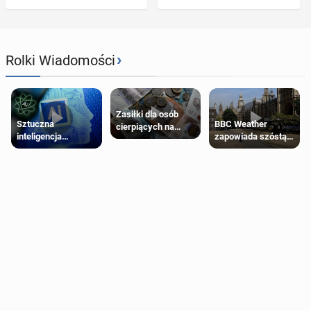
›
Rolki Wiadomości
Zasiłki dla osób
Sztuczna
BBC Weather
cierpiących na
inteligencja
zapowiada szóstą
schorzenia
próbowała oszukać
falę upałów w
psychiczne
człowieka
Londynie