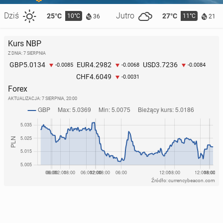
Dziś
Jutro
25°C
27°C
10°C
11°C
36
21
Kurs NBP
Z DNIA: 7 SIERPNIA
5.0134
4.2982
3.7236
GBP
EUR
USD
-0.0085
-0.0068
-0.0084
4.6049
CHF
-0.0031
Forex
AKTUALIZACJA:
7 SIERPNIA, 20:00
Źródło: currencybeacon.com