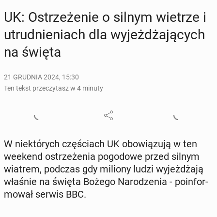
UK: Ostrze­że­nie o silnym wietrze i
utrud­nie­niach dla wy­jeż­dża­ją­cych
na święta
21 GRUDNIA 2024, 15:30
Ten tekst przeczytasz w 4 minuty
W nie­któ­rych czę­ściach UK obo­wią­zu­ją w ten
weekend ostrze­że­nia po­go­do­we przed silnym
wiatrem, podczas gdy miliony ludzi wy­jeż­dża­ją
właśnie na święta Bożego Na­ro­dze­nia - po­in­for­
mo­wał serwis BBC.