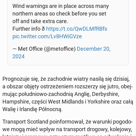
Wind war­nings are in place across many
nor­thern areas so check before you set
off and take extra care.
Further info ð
https://t.co/Qw­DLM­fRBfs
pic.twitter.com/Lv8HWiGVze
— Met Office (@me­tof­fi­ce)
De­cem­ber 20,
2024
Pro­gno­zu­je się, że za­chod­nie wiatry nasilą się dzisiaj,
a obszar objęty ostrze­że­niem roz­sze­rzy się jutro, obej­
mu­jąc po­łu­dnio­wo-za­chod­nią Anglię, Der­by­shi­re,
Hamp­shi­re, części West Mi­dlands i York­shi­re oraz całą
Walię i Ir­lan­dię Pół­noc­ną.
Trans­port Sco­tland po­in­for­mo­wał, że warunki po­go­do­
we mogą mieć wpływ na trans­port drogowy, ko­le­jo­wy,