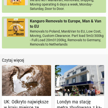
We are No1 Man&Van, Removals, Shipping,
Moving operating 6 days a week, Monday-
Saturday, Door to Door.
Kanguro Removals to Europe, Man & Van
to EU
Removals to Poland, Man&Van to EU, Low Cost,
Moving, Custom Clearance. Part load 5m3/300kg
- Full Load 20m31200kg, Removals to Germany,
Removals to Netherlands
Czytaj więcej
UK: Odkryto naj­więk­sze
Londyn ma stację
w kraju miejsce ze
metra zbu­do­wa­ną z ka­