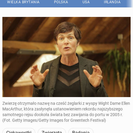
WIELKA BRYTANIA
POLSKA
USA
IRLANDIA
Zwierzę otrzymało nazwę na cześć żeglarki z wyspy Wight Dame Ellen
MacArthur, która zasłynęła ustanowieniem rekordu najszybszego
samotnego rejsu dookoła świata bez zawijania do portu w 2005 r.
(Fot. Getty Images/Getty Images for Greentech Festival)
Ciekawostki
Zwierzęta
Badania