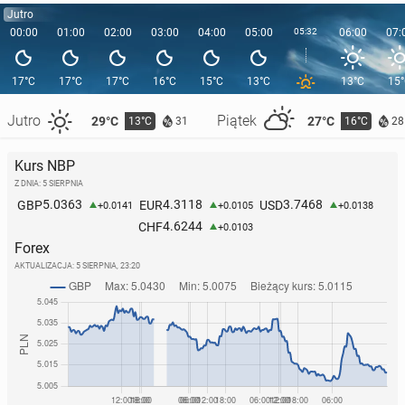
Jutro
00:00
01:00
02:00
03:00
04:00
05:00
05:32
06:00
07:
17°C
17°C
17°C
16°C
15°C
13°C
13°C
15
Jutro
Piątek
29°C
27°C
13°C
16°C
31
28
Kurs NBP
Z DNIA: 5 SIERPNIA
5.0363
4.3118
3.7468
GBP
EUR
USD
+0.0141
+0.0105
+0.0138
4.6244
CHF
+0.0103
Forex
AKTUALIZACJA:
5 SIERPNIA, 23:20