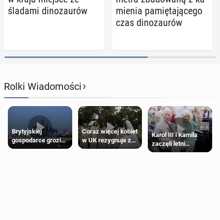
śladami di­no­zau­rów
mie­nia pa­mię­ta­ją­ce­go
czas di­no­zau­rów
›
Rolki Wiadomości
Brytyjskiej
Coraz więcej kobiet
Karol III i Kamila
gospodarce grozi
w UK rezygnuje z
zaczęli letni
recesja, jeśli
roli druhny na
odpoczynek po
kryzys na Bliskim
ślubie
Igrzyskach
Wschodzie się
Wspólnoty w
przedłuży
Glasgow