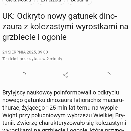
UK: Odkryto nowy gatunek di­no­
zau­ra z kol­cza­sty­mi wy­rost­ka­mi na
grzbie­cie i ogonie
24 SIERPNIA 2025, 09:00
Ten tekst przeczytasz w 2 minuty
Bry­tyj­scy na­ukow­cy po­in­for­mo­wa­li o od­kry­ciu
nowego gatunku di­no­zau­ra Istio­ra­chis ma­ca­ru­
thu­rae, ży­ją­ce­go 125 mln lat temu na wyspie
Wight przy po­łu­dnio­wym wy­brze­żu Wiel­kiej Bry­
ta­nii. Zwierzę cha­rak­te­ry­zo­wa­ło się kol­cza­sty­mi
wy­rost­ka­mi na grzbie­cie i ogonie, które przy­po­