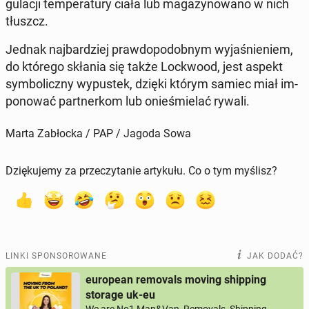
gu­la­cji tem­pe­ra­tu­ry ciała lub ma­ga­zy­no­wa­no w nich
tłuszcz.
Jednak naj­bar­dziej praw­do­po­dob­nym wy­ja­śnie­niem,
do którego skłania się także Loc­kwo­od, jest aspekt
sym­bo­licz­ny wy­pu­stek, dzięki którym samiec miał im­
po­no­wać part­ner­kom lub onie­śmie­lać rywali.
Marta Zabłocka / PAP / Jagoda Sowa
Dziękujemy za przeczytanie artykułu. Co o tym myślisz?
LINKI SPONSOROWANE
JAK DODAĆ?
european removals moving shipping
storage uk-eu