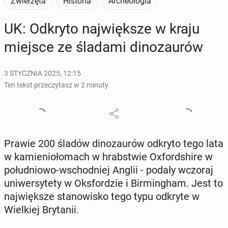
Zwierzęta
Historia
Archeologia
UK: Odkryto naj­więk­sze w kraju
miejsce ze śladami di­no­zau­rów
3 STYCZNIA 2025, 12:15
Ten tekst przeczytasz w 2 minuty
Prawie 200 śladów di­no­zau­rów odkryto tego lata
w ka­mie­nio­ło­mach w hrab­stwie Oxford­shi­re w
po­łu­dnio­wo-wschod­niej Anglii - podały wczoraj
uni­wer­sy­te­ty w Oks­for­dzie i Bir­ming­ham. Jest to
naj­więk­sze sta­no­wi­sko tego typu odkryte w
Wiel­kiej Bry­ta­nii.