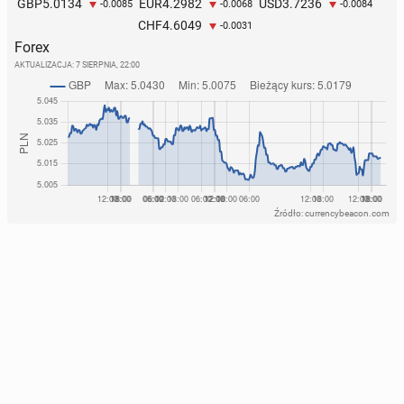
5.0134
4.2982
3.7236
GBP
EUR
USD
-0.0085
-0.0068
-0.0084
4.6049
CHF
-0.0031
Forex
AKTUALIZACJA:
7 SIERPNIA, 22:00
Źródło: currencybeacon.com