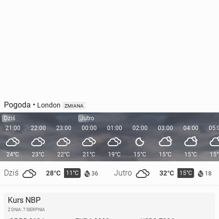
Pogoda
•
London
ZMIANA
Dziś
Jutro
21:00
22:00
23:00
00:00
01:00
02:00
03:00
04:00
05:
24°C
23°C
22°C
21°C
19°C
15°C
15°C
15°C
15
Dziś
Jutro
28°C
32°C
11°C
15°C
36
18
Kurs NBP
Z DNIA: 7 SIERPNIA