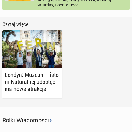
Saturday, Door to Door.
Czytaj więcej
Londyn: Muzeum Hi­sto­
rii Na­tu­ral­nej udo­stęp­
nia nowe atrak­cje
›
Rolki Wiadomości