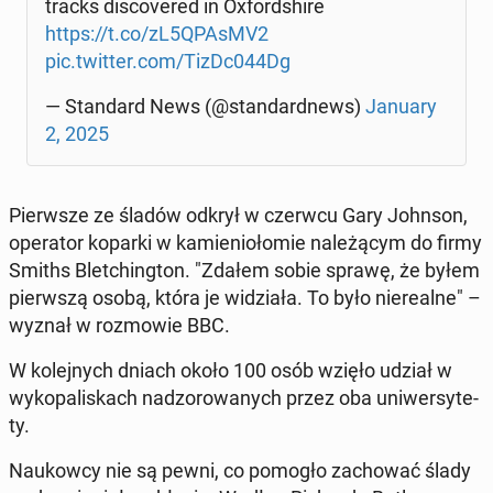
tracks di­sco­ve­red in Oxford­shi­re
https://t.co/zL5QPAsMV2
pic.twitter.com/TizDc044Dg
— Stan­dard News (@stan­dard­news)
January
2, 2025
Pierw­sze ze śladów odkrył w czerwcu Gary Johnson,
ope­ra­tor koparki w ka­mie­nio­ło­mie na­le­żą­cym do firmy
Smiths Blet­ching­ton. "Zdałem sobie sprawę, że byłem
pierw­szą osobą, która je wi­dzia­ła. To było nie­re­al­ne" –
wyznał w roz­mo­wie BBC.
W ko­lej­nych dniach około 100 osób wzięło udział w
wy­ko­pa­li­skach nad­zo­ro­wa­nych przez oba uni­wer­sy­te­
ty.
Na­ukow­cy nie są pewni, co pomogło za­cho­wać ślady