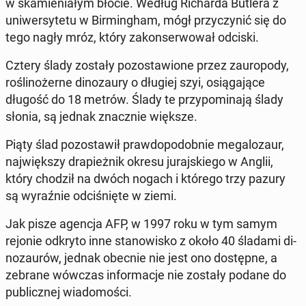
w ska­mie­nia­łym błocie. Według Ri­char­da Butlera z
uni­wer­sy­te­tu w Bir­ming­ham, mógł przy­czy­nić się do
tego nagły mróz, który za­kon­ser­wo­wał odciski.
Cztery ślady zostały po­zo­sta­wio­ne przez za­uro­po­dy,
ro­śli­no­żer­ne di­no­zau­ry o długiej szyi, osią­ga­ją­ce
długość do 18 metrów. Ślady te przy­po­mi­na­ją ślady
słonia, są jednak znacz­nie większe.
Piąty ślad po­zo­sta­wił praw­do­po­dob­nie me­ga­lo­zaur,
naj­więk­szy dra­pież­nik okresu ju­raj­skie­go w Anglii,
który chodził na dwóch nogach i którego trzy pazury
są wy­raź­nie od­ci­śnię­te w ziemi.
Jak pisze agencja AFP, w 1997 roku w tym samym
rejonie odkryto inne sta­no­wi­sko z około 40 śladami di­
no­zau­rów, jednak obecnie nie jest ono do­stęp­ne, a
zebrane wówczas in­for­ma­cje nie zostały podane do
pu­blicz­nej wia­do­mo­ści.