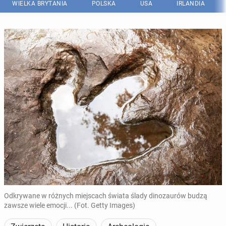
WIELKA BRYTANIA
POLSKA
USA
IRLANDIA
Odkrywane w różnych miejscach świata ślady dinozaurów budzą
zawsze wiele emocji... (Fot. Getty Images)