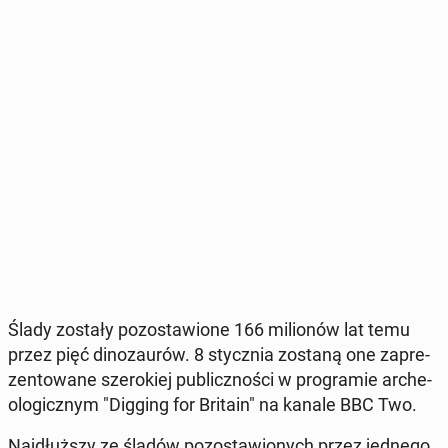
Ślady zostały po­zo­sta­wio­ne 166 mi­lio­nów lat temu
przez pięć di­no­zau­rów. 8 stycz­nia zostaną one za­pre­
zen­to­wa­ne sze­ro­kiej pu­blicz­no­ści w pro­gra­mie ar­che­
olo­gicz­nym "Digging for Britain" na kanale BBC Two.
Naj­dłuż­szy ze śladów po­zo­sta­wio­nych przez jednego