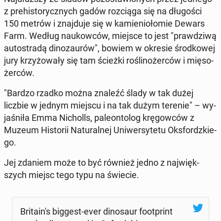
z pre­hi­sto­rycz­nych gadów roz­cią­ga się na dłu­go­ści
150 metrów i znaj­du­je się w ka­mie­nio­ło­mie Dewars
Farm. Według na­ukow­ców, miejsce to jest "praw­dzi­wą
au­to­stra­dą di­no­zau­rów", bowiem w okresie środ­ko­wej
jury krzy­żo­wa­ły się tam ścieżki ro­śli­no­żer­ców i mię­so­
żer­ców.
"Bardzo rzadko można znaleźć ślady w tak dużej
liczbie w jednym miejscu i na tak dużym terenie" – wy­
ja­śni­ła Emma Ni­cholls, pa­le­on­to­log krę­gow­ców z
Muzeum Hi­sto­rii Na­tu­ral­nej Uni­wer­sy­te­tu Oks­fordz­kie­
go.
Jej zdaniem może to być również jedno z naj­więk­
szych miejsc tego typu na świecie.
Bri­ta­in's biggest-ever di­no­saur fo­ot­print