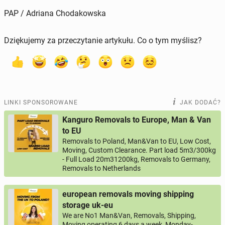
PAP / Adriana Chodakowska
Dziękujemy za przeczytanie artykułu. Co o tym myślisz?
LINKI SPONSOROWANE
JAK DODAĆ?
Kanguro Removals to Europe, Man & Van
to EU
Removals to Poland, Man&Van to EU, Low Cost,
Moving, Custom Clearance. Part load 5m3/300kg
- Full Load 20m31200kg, Removals to Germany,
Removals to Netherlands
european removals moving shipping
storage uk-eu
We are No1 Man&Van, Removals, Shipping,
Moving operating 6 days a week, Monday-