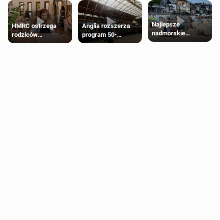
Najlepsze
HMRC ostrzega
Anglia rozszerza
nadmorskie
rodziców
program 50-
miasteczko blisko
pobierających Child
procentowych
Londynu
Benefit. Mogą być
zniżek kolejowych
zobowiązani do
na 18-latków
zwrotu zasiłku