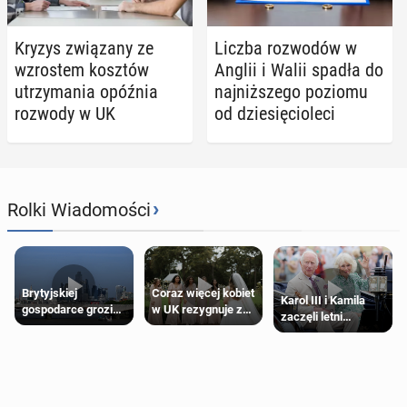
Kryzys zwią­za­ny ze
Liczba roz­wo­dów w
wzro­stem kosztów
Anglii i Walii spadła do
utrzy­ma­nia opóźnia
naj­niż­sze­go poziomu
rozwody w UK
od dzie­się­cio­le­ci
›
Rolki Wiadomości
Brytyjskiej
Coraz więcej kobiet
Karol III i Kamila
gospodarce grozi
w UK rezygnuje z
zaczęli letni
recesja, jeśli
roli druhny na
odpoczynek po
kryzys na Bliskim
ślubie
Igrzyskach
Wschodzie się
Wspólnoty w
przedłuży
Glasgow