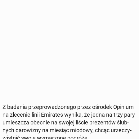
Z badania prze­pro­wa­dzo­ne­go przez ośrodek Opinium
na zle­ce­nie linii Emi­ra­tes wynika, że jedna na trzy pary
umiesz­cza obecnie na swojej liście pre­zen­tów ślub­
nych da­ro­wi­zny na miesiąc miodowy, chcąc urze­czy­
wist­nić swoje wy­ma­rzo­ne podróże.