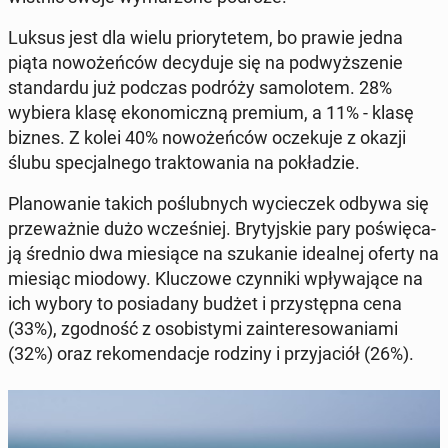
Luksus jest dla wielu prio­ry­te­tem, bo prawie jedna
piąta no­wo­żeń­ców de­cy­du­je się na pod­wyż­sze­nie
stan­dar­du już podczas podróży sa­mo­lo­tem. 28%
wybiera klasę eko­no­micz­ną premium, a 11% - klasę
biznes. Z kolei 40% no­wo­żeń­ców ocze­ku­je z okazji
ślubu spe­cjal­ne­go trak­to­wa­nia na po­kła­dzie.
Pla­no­wa­nie takich po­ślub­nych wy­cie­czek odbywa się
prze­waż­nie dużo wcze­śniej. Bry­tyj­skie pary po­świę­ca­
ją średnio dwa mie­sią­ce na szu­ka­nie ide­al­nej oferty na
miesiąc miodowy. Klu­czo­we czyn­ni­ki wpły­wa­ją­ce na
ich wybory to po­sia­da­ny budżet i przy­stęp­na cena
(33%), zgod­ność z oso­bi­sty­mi za­in­te­re­so­wa­nia­mi
(32%) oraz re­ko­men­da­cje rodziny i przy­ja­ciół (26%).