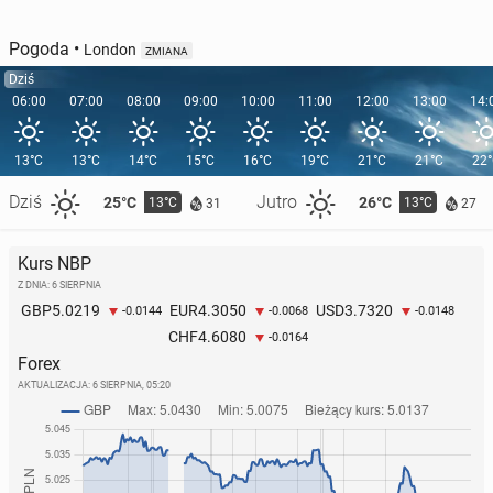
Pogoda
•
London
ZMIANA
Dziś
06:00
07:00
08:00
09:00
10:00
11:00
12:00
13:00
14:
13°C
13°C
14°C
15°C
16°C
19°C
21°C
21°C
22
Dziś
Jutro
25°C
26°C
13°C
13°C
31
27
Kurs NBP
Z DNIA: 6 SIERPNIA
5.0219
4.3050
3.7320
GBP
EUR
USD
-0.0144
-0.0068
-0.0148
4.6080
CHF
-0.0164
Forex
AKTUALIZACJA:
6 SIERPNIA, 05:20