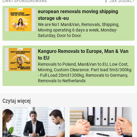
LINKI SPONSOROWANE
JAK DODAĆ?
european removals moving shipping
storage uk-eu
We are No1 Man&Van, Removals, Shipping,
Moving operating 6 days a week, Monday-
Saturday, Door to Door.
Kanguro Removals to Europe, Man & Van
to EU
Removals to Poland, Man&Van to EU, Low Cost,
Moving, Custom Clearance. Part load 5m3/300kg
- Full Load 20m31200kg, Removals to Germany,
Removals to Netherlands
Czytaj więcej