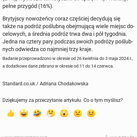
pełne przygód (16%).
Bry­tyj­scy no­wo­żeń­cy coraz czę­ściej de­cy­du­ją się
także na podróż po­ślub­ną obej­mu­ją­cą wiele miejsc do­
ce­lo­wych, a średnia podróż trwa dwa i pół ty­go­dnia.
Jedna na cztery pary podczas swoich podróży po­ślub­
nych od­wie­dza co naj­mniej trzy kraje.
Badanie prze­pro­wa­dzo­no w okresie od 26 kwiet­nia do 3 maja 2024 r.,
a do­dat­ko­we dane zebrano w okresie od 11 do 14 czerwca.
Standard.co.uk / Adriana Chodakowska
Dziękujemy za przeczytanie artykułu. Co o tym myślisz?