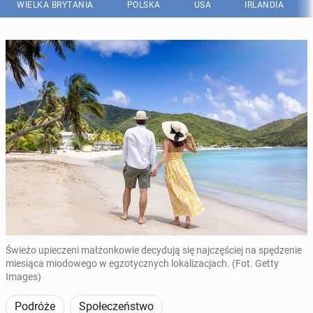
WIELKA BRYTANIA
POLSKA
USA
IRLANDIA
Świeżo upieczeni małżonkowie decydują się najczęściej na spędzenie
miesiąca miodowego w egzotycznych lokalizacjach. (Fot. Getty
Images)
Podróże
Społeczeństwo