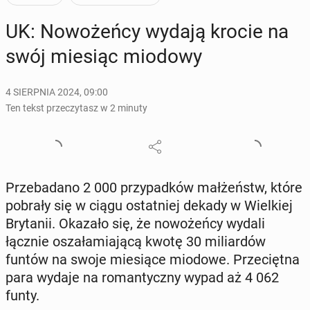
UK: No­wo­żeń­cy wydają krocie na
swój miesiąc miodowy
4 SIERPNIA 2024, 09:00
Ten tekst przeczytasz w 2 minuty
Prze­ba­da­no 2 000 przy­pad­ków mał­żeństw, które
pobrały się w ciągu ostat­niej dekady w Wiel­kiej
Bry­ta­nii. Okazało się, że no­wo­żeń­cy wydali
łącznie osza­ła­mia­ją­cą kwotę 30 mi­liar­dów
funtów na swoje mie­sią­ce miodowe. Prze­cięt­na
para wydaje na ro­man­tycz­ny wypad aż 4 062
funty.