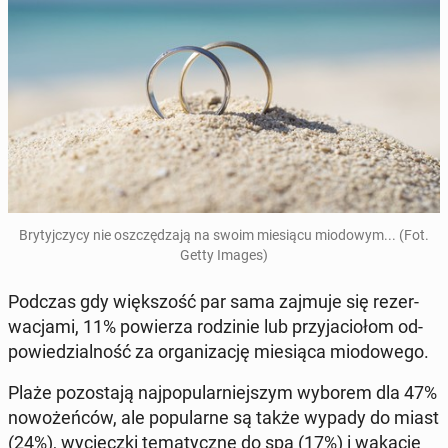
Bry­tyj­czy­cy nie oszczę­dza­ją na swoim mie­sią­cu mio­do­wym... (Fot.
Getty Images)
Podczas gdy więk­szość par sama zajmuje się re­zer­
wa­cja­mi, 11% po­wie­rza ro­dzi­nie lub przy­ja­cio­łom od­
po­wie­dzial­ność za or­ga­ni­za­cję mie­sią­ca mio­do­we­go.
Plaże po­zo­sta­ją naj­po­pu­lar­niej­szym wyborem dla 47%
no­wo­żeń­ców, ale po­pu­lar­ne są także wypady do miast
(24%), wy­ciecz­ki te­ma­tycz­ne do spa (17%) i wakacje