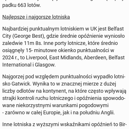
pad­ku 663 lotów.
Naj­lep­sze i naj­gor­sze lot­ni­ska
Naj­bar­dziej punk­tu­al­nym lot­ni­skiem w UK jest Belfast
City (George Best), gdzie średnie opóź­nie­nie wy­nio­sło
za­le­d­wie 11m 8s. Inne porty lot­ni­cze, które średnio
osią­gnę­ły 15- mi­nu­to­we okienko punk­tu­al­no­ści w
2024 r., to Li­ver­po­ol, East Mi­dlands, Aber­de­en, Belfast
In­ter­na­tio­nal i Glasgow.
Naj­go­rzej pod wzglę­dem punk­tu­al­no­ści wypadło lot­ni­
sko Gatwick. Wynika to w znacz­nej mierze z dużej
liczby odlotów na kon­ty­nent, na które często wpły­wa­ją
strajki kon­tro­li ruchu lot­ni­cze­go i opóź­nie­nia spo­wo­do­
wa­ne nie­ko­rzyst­ny­mi wa­run­ka­mi po­go­do­wy­mi
- zarówno w całej Europie, jak i na po­łu­dniu Anglii.
Inne lot­ni­ska z wyż­szy­mi wskaź­ni­ka­mi opóź­nień to Bir­