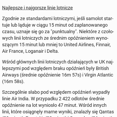
Naj­lep­sze i naj­gor­sze linie lot­ni­cze
Zgodnie ze stan­dar­da­mi lot­ni­czy­mi, jeśli samolot star­
tu­je lub ląduje w ciągu 15 minut od za­pla­no­wa­ne­go
czasu, uznaje się go za "punk­tu­al­ny". Nie­któ­re z czo­ło­
wych linii lot­ni­czych ze średnim opóź­nie­niem wy­no­
szą­cym 15 minut lub mniej to United Air­li­nes, Finnair,
Air France, Lo­ga­na­ir i Delta.
Wśród głów­nych linii lot­ni­czych dzia­ła­ją­cych w UK naj­
lep­szy­mi pod wzglę­dem braku opóź­nień były British
Airways (średnie opóź­nie­nie 16m 57s) i Virgin Atlan­tic
(16m 58s).
Szcze­gól­nie słabo pod wzglę­dem opóź­nień wypadły
linie Air India. W przy­pad­ku 2 422 odlotów średnie
opóź­nie­nie na lot wy­nio­sło 47 minut. Wśród innych
linii, które osią­gnę­ły marne wyniki, zna­la­zły się Qantas