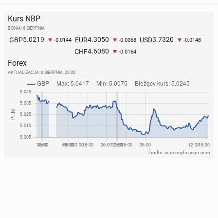
Kurs NBP
Z DNIA: 6 SIERPNIA
5.0219
4.3050
3.7320
GBP
EUR
USD
-0.0144
-0.0068
-0.0148
4.6080
CHF
-0.0164
Forex
AKTUALIZACJA:
6 SIERPNIA, 20:30
Źródło: currencybeacon.com