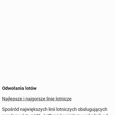
Od­wo­ła­nia lotów
Naj­lep­sze i naj­gor­sze linie lot­ni­cze
Spośród naj­więk­szych linii lot­ni­czych ob­słu­gu­ją­cych