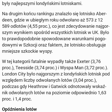
były naj­lep­szy­mi lon­dyń­ski­mi lot­ni­ska­mi.
Na drugim końcu ran­kin­gu zna­la­zło się lot­ni­sko Aber­
de­en, gdzie w ubie­głym roku od­wo­ła­no aż 573 z 12
589 odlotów (4,55 proc.), co jest zde­cy­do­wa­nie naj­gor­
szym wy­ni­kiem spośród wszyst­kich lotnisk w UK. Było
to praw­do­po­dob­nie spo­wo­do­wa­ne wa­run­ka­mi po­go­
do­wy­mi w Szkocji oraz faktem, że lot­ni­sko ob­słu­gu­je
mniej­sze szkoc­kie wyspy.
W tej ka­te­go­rii fa­tal­nie wypadły także Exeter (3,76
proc.), Te­es­si­de (3,74 proc.) i Wyspa Man (3,72 proc.).
London City było naj­gor­szym z lon­dyń­skich lotnisk pod
wzglę­dem liczby od­wo­ła­nych lotów (3,04 proc.),
podczas gdy He­ath­row i Gatwick od­no­to­wa­ły wskaź­
nik od­wo­ła­nych lotów na po­zio­mie od­po­wied­nio 1,63
proc. i 1,4 proc.
Opóź­nie­nia lotów