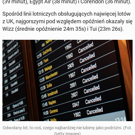
(39 minut), Egypt Air (38 minut) i Co­ren­don (36 minut).
Spośród linii lot­ni­czych ob­słu­gu­ją­cych naj­wię­cej lotów
z UK, naj­gor­szy­mi pod wzglę­dem opóź­nień okazały się
Wizz (średnie opóź­nie­nie 24m 35s) i Tui (23m 26s).
Od­wo­ła­ny lot, to coś, czego naj­bar­dziej nie lubimy jako po­dróż­ni. (Fot.
Getty Images)