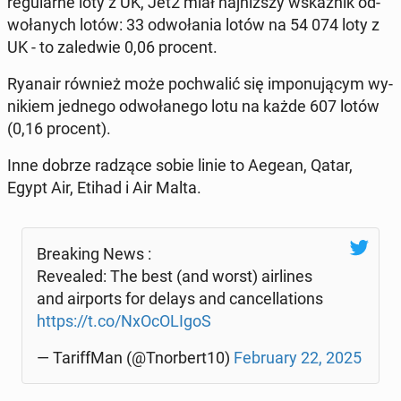
re­gu­lar­ne loty z UK, Jet2 miał naj­niż­szy wskaź­nik od­
wo­ła­nych lotów: 33 od­wo­ła­nia lotów na 54 074 loty z
UK - to za­le­d­wie 0,06 procent.
Ryanair również może po­chwa­lić się im­po­nu­ją­cym wy­
ni­kiem jednego od­wo­ła­ne­go lotu na każde 607 lotów
(0,16 procent).
Inne dobrze radzące sobie linie to Aegean, Qatar,
Egypt Air, Etihad i Air Malta.
Bre­aking News :
Re­ve­aled: The best (and worst) air­li­nes
and air­ports for delays and can­cel­la­tions
https://t.co/NxO­cO­LI­goS
— Ta­rif­f­Man (@Tnor­bert10)
Fe­bru­ary 22, 2025