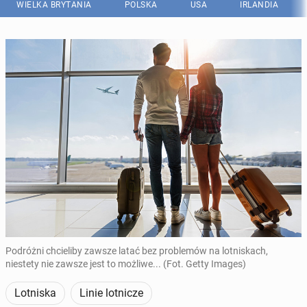
WIELKA BRYTANIA
POLSKA
USA
IRLANDIA
Podróżni chcieliby zawsze latać bez problemów na lotniskach,
niestety nie zawsze jest to możliwe... (Fot. Getty Images)
Lotniska
Linie lotnicze