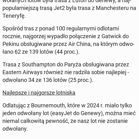
wo­ła­nych lotów była trasa z Luton do Genewy, a naj­
po­pu­lar­niej­szą trasą Jet2 była trasa z Man­che­ste­ru na
Te­ne­ry­fę.
Spośród tras z ponad 100 re­gu­lar­ny­mi od­lo­ta­mi
rocznie, naj­go­rzej wypadło po­łą­cze­nie z Gatwick do
Pekinu ob­słu­gi­wa­ne przez Air China, na którym od­wo­
ła­no 62 ze 139 lotów (44 proc.).
Trasa z So­uthamp­ton do Paryża ob­słu­gi­wa­na przez
Eastern Airways również nie radziła sobie naj­le­piej -
od­wo­ła­no 34 ze 136 lotów (25 proc.).
Naj­lep­sze i naj­gor­sze lot­ni­ska
Od­la­tu­jąc z Bo­ur­ne­mo­uth, które w 2024 r. miało tylko
jeden od­wo­ła­ny lot (easyJet do Genewy), można mieć
niemal cał­ko­wi­tą pewność, że nasz lot nie zo­sta­nie
od­wo­ła­ny.