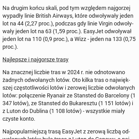
Na drugim końcu skali, pod tym wzglę­dem naj­go­rzej
wypadły linie British Airways, które od­wo­ły­wa­ły jeden
lot na 44 (2,27 proc.), podczas gdy linie Virgin od­wo­ły­
wa­ły jeden lot na 63 (1,59 proc.). EasyJet od­wo­ły­wał
jeden lot na 110 (0,9 proc.), a Wizz - jeden na 133 (0,75
proc.).
Naj­lep­sze i naj­gor­sze trasy
Na znacz­nej liczbie tras w 2024 r. nie od­no­to­wa­no
żadnych od­wo­ła­nych lotów. Oto kilka tras o naj­więk­
szej czę­sto­tli­wo­ści lotów i zerowej liczbie od­wo­ła­nych
lotów: po­łą­cze­nie Ryanair ze Stan­sted do Bar­ce­lo­ny (1
347 lotów), ze Stan­sted do Bu­ka­resz­tu (1 151 lotów) i
z Luton do Dublina (1 108 lotów) - wszyst­kie miały
czyste konto.
Naj­po­pu­lar­niej­szą trasą EasyJet z zerową liczbą od­