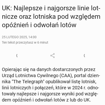
UK: Naj­lep­sze i naj­gor­sze linie lot­
ni­cze oraz lot­ni­ska pod wzglę­dem
opóź­nień i odwołań lotów
25 LUTEGO 2025, 14:00
Ten tekst przeczytasz w 6 minut
Opie­ra­jąc się na danych do­star­czo­nych przez
Urząd Lot­nic­twa Cy­wil­ne­go (CAA), portal dzien­
ni­ka "The Te­le­graph" opu­bli­ko­wał listę lotnisk,
linii lot­ni­czych i po­łą­czeń, które w 2024 r. od­no­
to­wa­ły naj­lep­sze i naj­gor­sze wyniki pod wzglę­
dem opóź­nień i odwołań lotów z lub do UK.