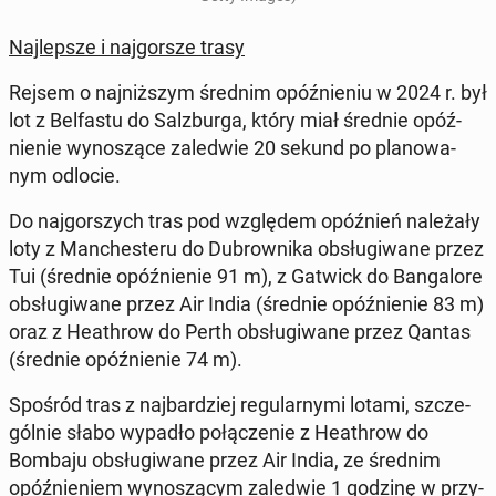
Naj­lep­sze i naj­gor­sze trasy
Rejsem o naj­niż­szym średnim opóź­nie­niu w 2024 r. był
lot z Bel­fa­stu do Sal­zbur­ga, który miał średnie opóź­
nie­nie wy­no­szą­ce za­le­d­wie 20 sekund po pla­no­wa­
nym odlocie.
Do naj­gor­szych tras pod wzglę­dem opóź­nień na­le­ża­ły
loty z Man­che­ste­ru do Du­brow­ni­ka ob­słu­gi­wa­ne przez
Tui (średnie opóź­nie­nie 91 m), z Gatwick do Ban­ga­lo­re
ob­słu­gi­wa­ne przez Air India (średnie opóź­nie­nie 83 m)
oraz z He­ath­row do Perth ob­słu­gi­wa­ne przez Qantas
(średnie opóź­nie­nie 74 m).
Spośród tras z naj­bar­dziej re­gu­lar­ny­mi lotami, szcze­
gól­nie słabo wypadło po­łą­cze­nie z He­ath­row do
Bombaju ob­słu­gi­wa­ne przez Air India, ze średnim
opóź­nie­niem wy­no­szą­cym za­le­d­wie 1 godzinę w przy­