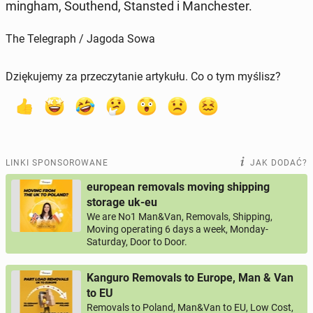
ming­ham, So­uthend, Stan­sted i Man­che­ster.
The Telegraph / Jagoda Sowa
Dziękujemy za przeczytanie artykułu. Co o tym myślisz?
LINKI SPONSOROWANE
JAK DODAĆ?
european removals moving shipping
storage uk-eu
We are No1 Man&Van, Removals, Shipping,
Moving operating 6 days a week, Monday-
Saturday, Door to Door.
Kanguro Removals to Europe, Man & Van
to EU
Removals to Poland, Man&Van to EU, Low Cost,