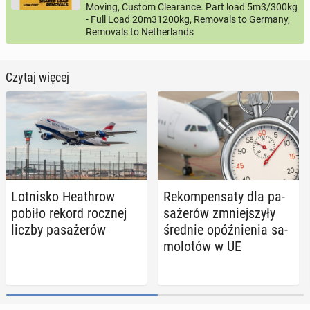
Moving, Custom Clearance. Part load 5m3/300kg
- Full Load 20m31200kg, Removals to Germany,
Removals to Netherlands
Czytaj więcej
Lot­ni­sko He­ath­row
Re­kom­pen­sa­ty dla pa­
pobiło rekord rocznej
sa­że­rów zmniej­szy­ły
liczby pa­sa­że­rów
średnie opóź­nie­nia sa­
mo­lo­tów w UE