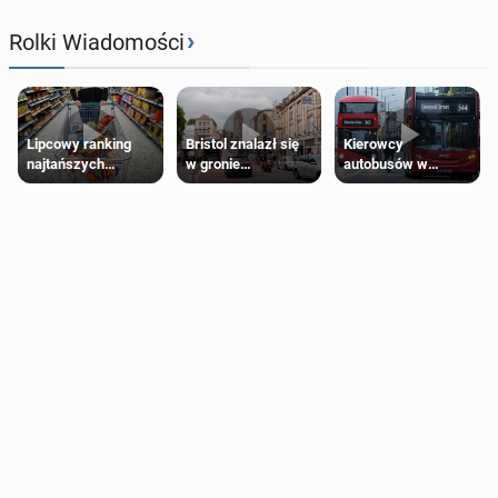
›
Rolki Wiadomości
Lipcowy ranking
Bristol znalazł się
Kierowcy
najtańszych
w gronie
autobusów w
supermarketów
najlepszych
Londynie
kierunków podróży
zapowiadają strajki
na świecie