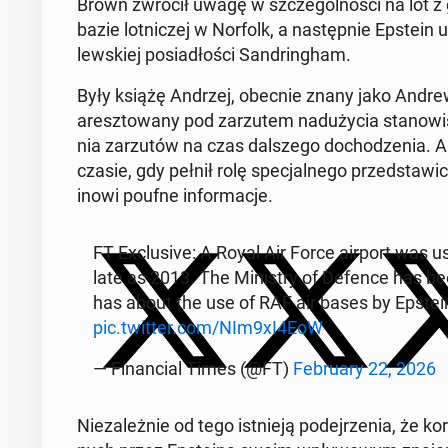
Brown zwrócił uwagę w szcze­gól­no­ści na lot z 
bazie lot­ni­czej w Norfolk, a na­stęp­nie Epstei
lew­skiej po­sia­dło­ści San­drin­gham.
Były książę Andrzej, obecnie znany jako Andrew 
aresz­to­wa­ny pod za­rzu­tem nad­uży­cia sta­no­wi
nia za­rzu­tów na czas dal­sze­go do­cho­dze­nia. A
czasie, gdy pełnił rolę spe­cjal­ne­go przed­sta­wi­ci
ino­wi poufne in­for­ma­cje.
FT Exc­lu­si­ve: A Royal Air Force airport was 
late as 2013. The Mi­ni­stry of Defence has bee
has about the use of RAF air bases by Epstei
pic.twitter.com/NIm9xI4EoW
— Fi­nan­cial Times (@FT)
Fe­bru­ary 22, 2026
Nie­za­leż­nie od tego ist­nie­ją po­dej­rze­nia, że 