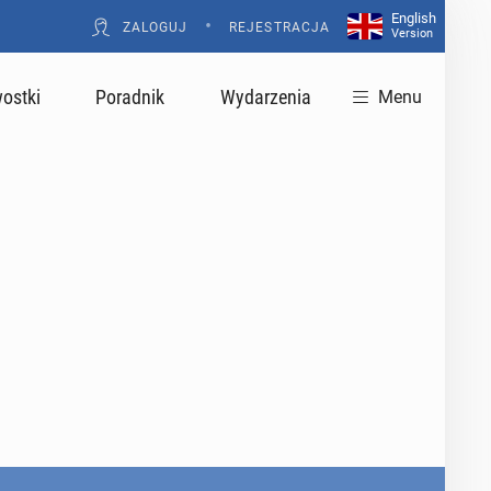
English
•
ZALOGUJ
REJESTRACJA
Version
ostki
Poradnik
Wydarzenia
Menu