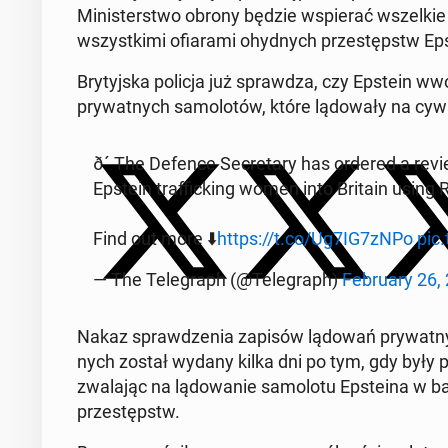
Mi­ni­ster­stwo obrony będzie wspie­rać wszel­kie 
wszyst­ki­mi ofia­ra­mi ohyd­nych prze­stępstw Ep­st
Bry­tyj­ska policja już spraw­dza, czy Epstein wwoz
pry­wat­nych sa­mo­lo­tów, które lą­do­wa­ły na cy­wi
ð´ The Defence Se­cre­ta­ry has ordered a review
Epstein traf­fic­king women into Britain using
Find out more ⬇️
https://t.co/Ug7IG7zNPo
pic
— The Te­le­graph (@Te­le­graph)
Fe­bru­ary 26,
Nakaz spraw­dze­nia zapisów lądowań pry­wat­nyc
nych został wydany kilka dni po tym, gdy były p
zwa­la­jąc na lą­do­wa­nie sa­mo­lo­tu Ep­ste­ina 
prze­stępstw.