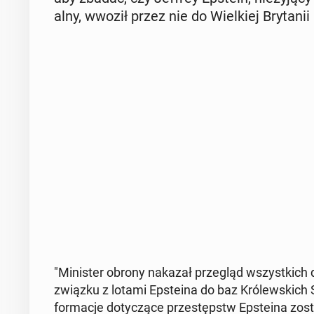
al­ny, wwoził przez nie do Wiel­kiej Bry­ta­ni
"Mi­ni­ster obrony nakazał prze­gląd wszyst­kich 
związku z lotami Ep­ste­ina do baz Kró­lew­skich S
for­ma­cje do­ty­czą­ce prze­stępstw Ep­ste­ina zo