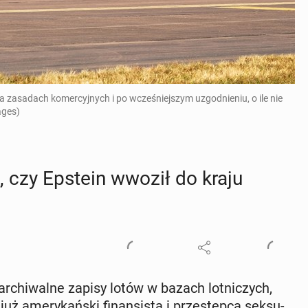
asadach komercyjnych i po wcześniejszym uzgodnieniu, o ile nie
ages)
a, czy Epstein wwoził do kraju
ar­chi­wal­ne zapisy lotów w bazach lot­ni­czych,
uż ame­ry­kań­ski fi­nan­si­sta i prze­stęp­ca sek­su­