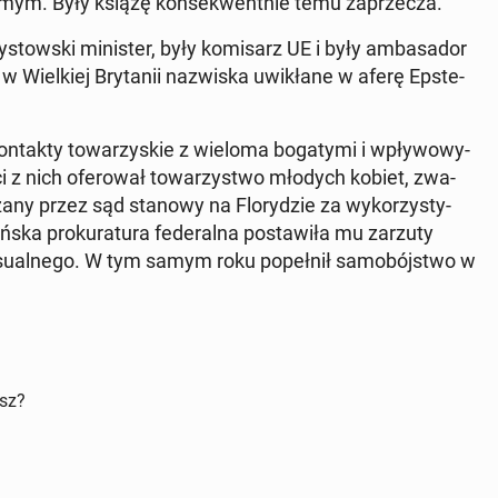
mym. Były książę kon­se­kwent­nie temu za­prze­cza.
tow­ski mi­ni­ster, były ko­mi­sarz UE i były am­ba­sa­dor
Wiel­kiej Bry­ta­nii na­zwi­ska uwi­kła­ne w aferę Ep­ste­
kon­tak­ty to­wa­rzy­skie z wieloma bo­ga­ty­mi i wpły­wo­wy­
i z nich ofe­ro­wał to­wa­rzy­stwo młodych kobiet, zwa­
zany przez sąd stanowy na Flo­ry­dzie za wy­ko­rzy­sty­
­ska pro­ku­ra­tu­ra fe­de­ral­na po­sta­wi­ła mu zarzuty
k­su­al­ne­go. W tym samym roku po­peł­nił sa­mo­bój­stwo w
isz?