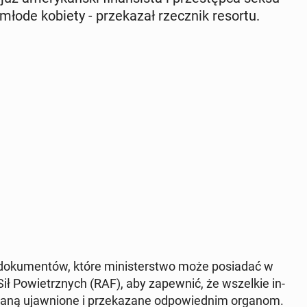
i młode kobiety - prze­ka­zał rzecz­nik resortu.
do­ku­men­tów, które mi­ni­ster­stwo może po­sia­dać w
ił Po­wietrz­nych (RAF), aby za­pew­nić, że wszel­kie in­
staną ujaw­nio­ne i prze­ka­za­ne od­po­wied­nim organom.