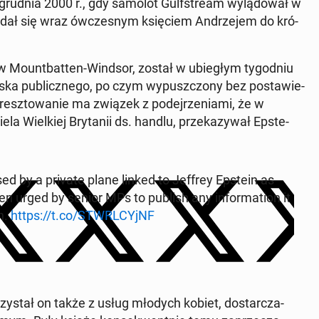
grudnia 2000 r., gdy samolot Gul­fstre­am wy­lą­do­wał w
n udał się wraz ów­cze­snym księ­ciem An­drze­jem do kró­
Mo­unt­bat­ten-Windsor, został w ubie­głym ty­go­dniu
­ska pu­blicz­ne­go, po czym wy­pusz­czo­ny bez po­sta­wie­
resz­to­wa­nie ma związek z po­dej­rze­nia­mi, że w
e­la Wiel­kiej Bry­ta­nii ds. handlu, prze­ka­zy­wał Ep­ste­
used by a private plane linked to Jeffrey Epstein as
n urged by senior MPs to publish any in­for­ma­tion it
n.
https://t.co/STWRL­CYjNF
ko­rzy­stał on także z usług młodych kobiet, do­star­cza­