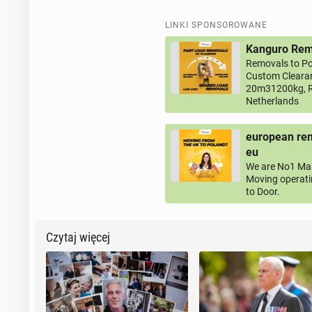
LINKI SPONSOROWANE
Kanguro Remo
Removals to Po
Custom Clearan
20m31200kg, R
Netherlands
european rem
eu
We are No1 Man
Moving operati
to Door.
Czytaj więcej