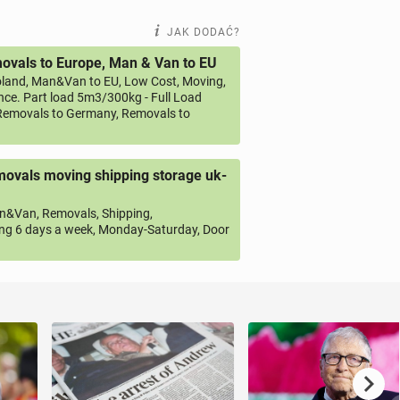
JAK DODAĆ?
vals to Europe, Man & Van to EU
land, Man&Van to EU, Low Cost, Moving,
ce. Part load 5m3/300kg - Full Load
emovals to Germany, Removals to
ovals moving shipping storage uk-
&Van, Removals, Shipping,
ng 6 days a week, Monday-Saturday, Door