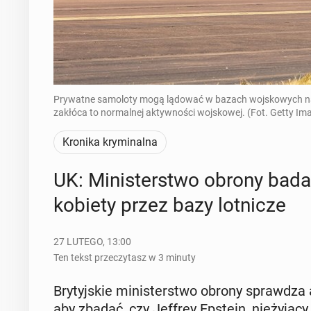
Prywatne samoloty mogą lądować w bazach wojskowych na z
zakłóca to normalnej aktywności wojskowej. (Fot. Getty Im
Kronika kryminalna
UK: Mi­ni­ster­stwo obrony bad
kobiety przez bazy lot­ni­cze
27 LUTEGO, 13:00
Ten tekst przeczytasz w 3 minuty
Bry­tyj­skie mi­ni­ster­stwo obrony spraw­dza 
aby zbadać, czy Jeffrey Epstein, nie­ży­ją­cy j