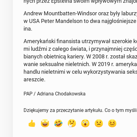
nych przez Ep­ste­ina swoim wpły­wo­wym zna­jo­
Andrew Mo­unt­bat­ten-Windsor oraz były la­bu­rzy­s
w USA Peter Man­del­son to dwa naj­gło­śniej­sze w 
ina.
Ame­ry­kań­ski fi­nan­si­sta utrzy­my­wał sze­ro­kie 
mi ludźmi z całego świata, i przy­naj­mniej częśc
bia­nych obiet­ni­cą kariery. W 2008 r. został ska
wa­nie sek­su­al­ne nie­let­nich. W 2019 r. ame­ry­kań
handlu nie­let­ni­mi w celu wy­ko­rzy­sty­wa­nia se
aresz­cie.
PAP / Adriana Chodakowska
Dziękujemy za przeczytanie artykułu. Co o tym myśl