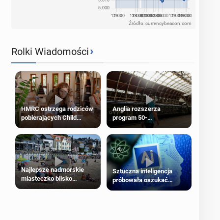
Źródło: currencybeacon.com
›
Rolki Wiadomości
HMRC ostrzega rodziców
Anglia rozszerza
pobierających Child
program 50-
Benefit. Mogą być
procentowych zniżek
zobowiązani do zwrotu
kolejowych na 18-latków
zasiłku
Najlepsze nadmorskie
Sztuczna inteligencja
miasteczko blisko
próbowała oszukać
Londynu
człowieka