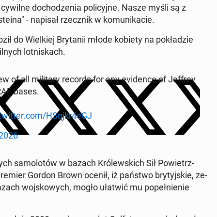
cywilne do­cho­dze­nia po­li­cyj­ne. Nasze myśli są z
e­ina" - napisał rzecz­nik w ko­mu­ni­ka­cie.
ił do Wiel­kiej Bry­ta­nii młode kobiety na po­kła­dzie
l­nych lot­ni­skach.
 of all mi­li­ta­ry records for any evi­den­ce of Jeffrey
 RAF bases.
.twitter.com/HSqjkr4eGJ
 2026
h sa­mo­lo­tów w bazach Kró­lew­skich Sił Po­wietrz­
remier Gordon Brown ocenił, iż państwo bry­tyj­skie, ze­
w bazach woj­sko­wych, mogło ułatwić mu po­peł­nie­nie