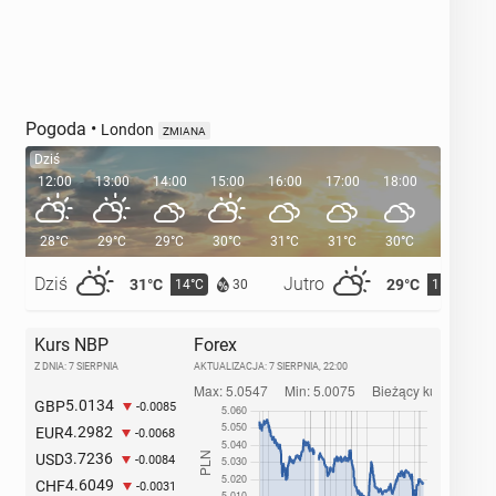
Pogoda
•
London
ZMIANA
Dziś
12:00
13:00
14:00
15:00
16:00
17:00
18:00
19:00
28°C
29°C
29°C
30°C
31°C
31°C
30°C
29°C
Dziś
Jutro
31°C
29°C
14°C
15°C
30
Kurs NBP
Forex
Z DNIA: 7 SIERPNIA
AKTUALIZACJA:
7 SIERPNIA, 22:00
5.0134
GBP
-0.0085
4.2982
EUR
-0.0068
3.7236
USD
-0.0084
4.6049
CHF
-0.0031