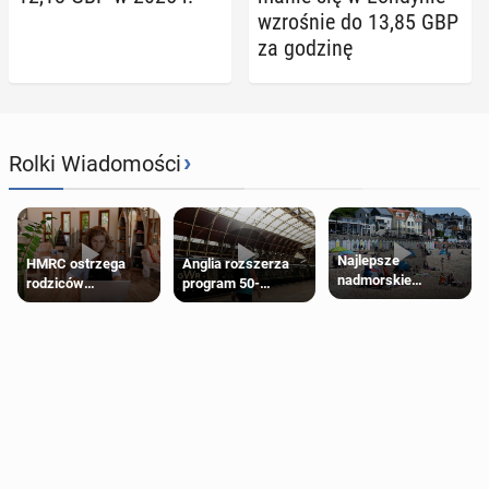
wzro­śnie do 13,85 GBP
za godzinę
›
Rolki Wiadomości
Najlepsze
HMRC ostrzega
Anglia rozszerza
nadmorskie
rodziców
program 50-
miasteczko blisko
pobierających Child
procentowych
Londynu
Benefit. Mogą być
zniżek kolejowych
zobowiązani do
na 18-latków
zwrotu zasiłku