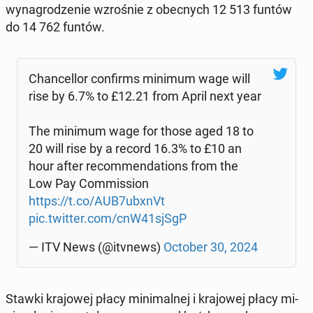
wy­na­gro­dze­nie wzro­śnie z obec­nych 12 513 funtów
do 14 762 funtów.
Chan­cel­lor con­firms minimum wage will
rise by 6.7% to £12.21 from April next year
The minimum wage for those aged 18 to
20 will rise by a record 16.3% to £10 an
hour after re­com­men­da­tions from the
Low Pay Com­mis­sion
https://t.co/AUB7ubxnVt
pic.twitter.com/cnW41sjSgP
— ITV News (@itvnews)
October 30, 2024
Stawki kra­jo­wej płacy mi­ni­mal­nej i kra­jo­wej płacy mi­