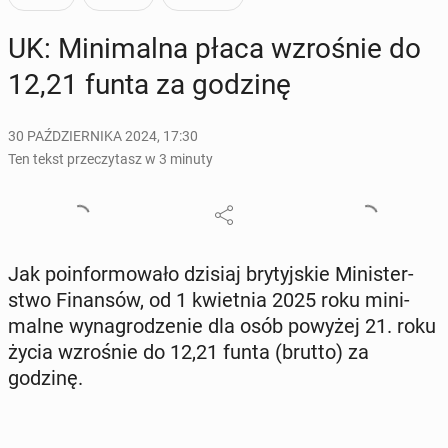
UK: Mi­ni­mal­na płaca wzro­śnie do
12,21 funta za godzinę
30 PAŹDZIERNIKA 2024, 17:30
Ten tekst przeczytasz w 3 minuty
Jak po­in­for­mo­wa­ło dzisiaj bry­tyj­skie Mi­ni­ster­
stwo Fi­nan­sów, od 1 kwiet­nia 2025 roku mi­ni­
mal­ne wy­na­gro­dze­nie dla osób powyżej 21. roku
życia wzro­śnie do 12,21 funta (brutto) za
godzinę.