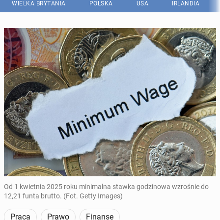
WIELKA BRYTANIA
POLSKA
USA
IRLANDIA
Od 1 kwietnia 2025 roku minimalna stawka godzinowa wzrośnie do
12,21 funta brutto. (Fot. Getty Images)
Praca
Prawo
Finanse