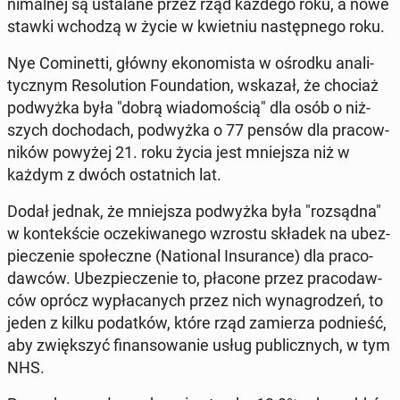
ni­mal­nej są usta­la­ne przez rząd każdego roku, a nowe
stawki wchodzą w życie w kwiet­niu na­stęp­ne­go roku.
Nye Co­mi­net­ti, główny eko­no­mi­sta w ośrodku ana­li­
tycz­nym Re­so­lu­tion Fo­un­da­tion, wskazał, że chociaż
pod­wyż­ka była "dobrą wia­do­mo­ścią" dla osób o niż­
szych do­cho­dach, pod­wyż­ka o 77 pensów dla pra­cow­
ni­ków powyżej 21. roku życia jest mniej­sza niż w
każdym z dwóch ostat­nich lat.
Dodał jednak, że ​​m­niej­sza pod­wyż­ka była "roz­sąd­na"
w kon­tek­ście ocze­ki­wa­ne­go wzrostu składek na ubez­
pie­cze­nie spo­łecz­ne (Na­tio­nal In­su­ran­ce) dla pra­co­
daw­ców. Ubez­pie­cze­nie to, płacone przez pra­co­daw­
ców oprócz wy­pła­ca­nych przez nich wy­na­gro­dzeń, to
jeden z kilku po­dat­ków, które rząd za­mie­rza pod­nieść,
aby zwięk­szyć fi­nan­so­wa­nie usług pu­blicz­nych, w tym
NHS.