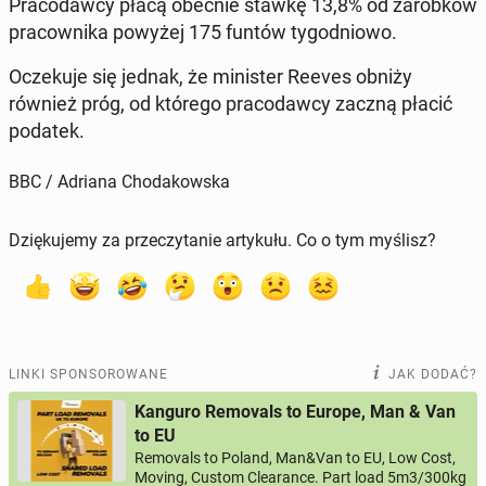
Pra­co­daw­cy płacą obecnie stawkę 13,8% od za­rob­ków
pra­cow­ni­ka powyżej 175 funtów ty­go­dnio­wo.
Ocze­ku­je się jednak, że mi­ni­ster Reeves obniży
również próg, od którego pra­co­daw­cy zaczną płacić
podatek.
BBC / Adriana Chodakowska
Dziękujemy za przeczytanie artykułu. Co o tym myślisz?
LINKI SPONSOROWANE
JAK DODAĆ?
Kanguro Removals to Europe, Man & Van
to EU
Removals to Poland, Man&Van to EU, Low Cost,
Moving, Custom Clearance. Part load 5m3/300kg