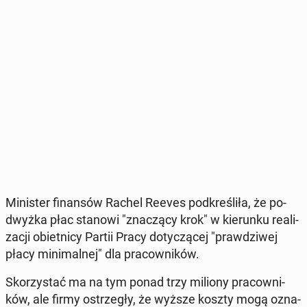
Mi­ni­ster fi­nan­sów Rachel Reeves pod­kre­śli­ła, że ​​po­
dwyż­ka płac stanowi "zna­czą­cy krok" w kie­run­ku re­ali­
za­cji obiet­ni­cy Partii Pracy do­ty­czą­cej "praw­dzi­wej
płacy mi­ni­mal­nej" dla pra­cow­ni­ków.
Sko­rzy­stać ma na tym ponad trzy miliony pra­cow­ni­
ków, ale firmy ostrze­gły, że wyższe koszty mogą ozna­