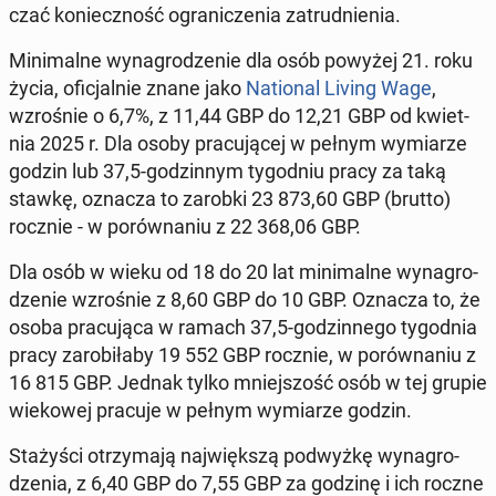
czać ko­niecz­ność ogra­ni­cze­nia za­trud­nie­nia.
Mi­ni­mal­ne wy­na­gro­dze­nie dla osób powyżej 21. roku
życia, ofi­cjal­nie znane jako
Na­tio­nal Living Wage
,
wzro­śnie o 6,7%, z 11,44 GBP do 12,21 GBP od kwiet­
nia 2025 r. Dla osoby pra­cu­ją­cej w pełnym wy­mia­rze
godzin lub 37,5-go­dzin­nym ty­go­dniu pracy za taką
stawkę, oznacza to zarobki 23 873,60 GBP (brutto)
rocznie - w po­rów­na­niu z 22 368,06 GBP.
Dla osób w wieku od 18 do 20 lat mi­ni­mal­ne wy­na­gro­
dze­nie wzro­śnie z 8,60 GBP do 10 GBP. Oznacza to, że
osoba pra­cu­ją­ca w ramach 37,5-go­dzin­ne­go ty­go­dnia
pracy za­ro­bi­ła­by 19 552 GBP rocznie, w po­rów­na­niu z
16 815 GBP. Jednak tylko mniej­szość osób w tej grupie
wie­ko­wej pracuje w pełnym wy­mia­rze godzin.
Sta­ży­ści otrzy­ma­ją naj­więk­szą pod­wyż­kę wy­na­gro­
dze­nia, z 6,40 GBP do 7,55 GBP za godzinę i ich roczne