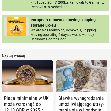
- Full Load 20m31200kg, Removals to Germany,
Removals to Netherlands
european removals moving shipping
storage uk-eu
We are No1 Man&Van, Removals, Shipping,
Moving operating 6 days a week, Monday-
Saturday, Door to Door.
Czytaj więcej
Płaca mi­ni­mal­na w UK
Stawka wy­na­gro­dze­nia
może wzro­snąć do
umoż­li­wia­ją­ce­go utrzy­
12,18 GBP w 2025 r.
ma­nie się w Lon­dy­nie