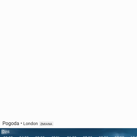
Pogoda
•
London
ZMIANA
Dziś