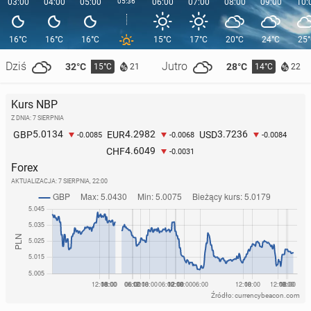
03:00
04:00
05:00
05:36
06:00
07:00
08:00
09:00
10:
16°C
16°C
16°C
15°C
17°C
20°C
24°C
25
Dziś
Jutro
32°C
28°C
15°C
14°C
21
22
Kurs NBP
Z DNIA: 7 SIERPNIA
5.0134
4.2982
3.7236
GBP
EUR
USD
-0.0085
-0.0068
-0.0084
4.6049
CHF
-0.0031
Forex
AKTUALIZACJA:
7 SIERPNIA, 22:00
Źródło: currencybeacon.com