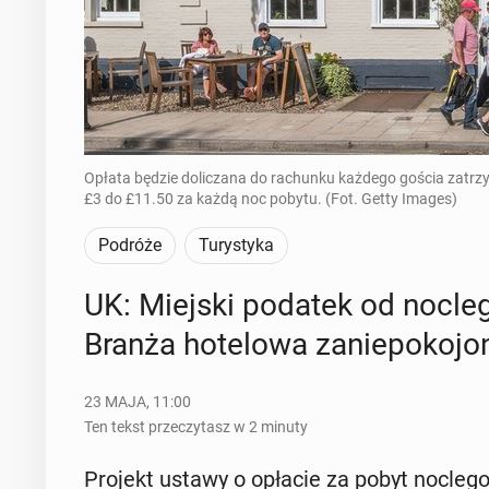
Opłata będzie doliczana do rachunku każdego gościa zatrzy
£3 do £11.50 za każdą noc pobytu. (Fot. Getty Images)
Podróże
Turystyka
UK: Miejski podatek od noc­le­
Branża ho­te­lo­wa za­nie­po­ko­jo
23 MAJA, 11:00
Ten tekst przeczytasz w 2 minuty
Projekt ustawy o opłacie za pobyt noc­le­go­wy