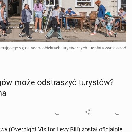
mującego się na noc w obiektach turystycznych. Dopłata wyniesie od
gów może od­stra­szyć tu­ry­stów?
­na
 (Over­ni­ght Visitor Levy Bill) został ofi­cjal­nie