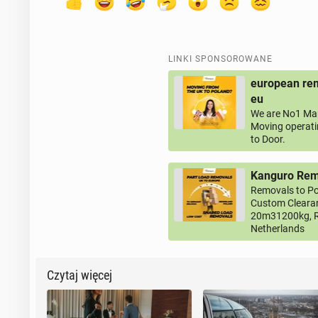
LINKI SPONSOROWANE
european rem
eu
We are No1 Man
Moving operati
to Door.
Kanguro Remo
Removals to Po
Custom Clearan
20m31200kg, R
Netherlands
Czytaj więcej