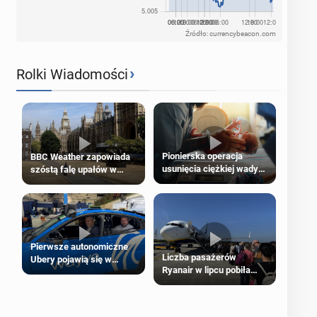
Źródło: currencybeacon.com
›
Rolki Wiadomości
Pionierska operacja
BBC Weather zapowiada
usunięcia ciężkiej wady
szóstą falę upałów w
wrodzonej płodu w łonie
Londynie
matki
Pierwsze autonomiczne
Liczba pasażerów
Ubery pojawią się w
Ryanair w lipcu pobiła
Londynie jeszcze tego
rekord
lata