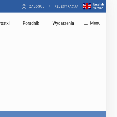
English
•
ZALOGUJ
REJESTRACJA
Version
ostki
Poradnik
Wydarzenia
Menu