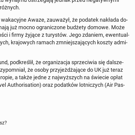
róż­nych.
 wa­ka­cyj­ne Awaze, za­uwa­żył, że podatek nakłada do­
ak mają już mocno ogra­ni­czo­ne budżety domowe. Może
­ści i firmy żyjące z tu­ry­stów. Jego zdaniem, ewen­tu­al­
­nych, kra­jo­wych ramach zmniej­sza­ją­cych koszty ad­mi­
d, pod­kre­ślił, że or­ga­ni­za­cja sprze­ci­wia się dal­sze­
rzy­po­mniał, że osoby przy­jeż­dża­ją­ce do UK już teraz
ropie, a także jedne z naj­wyż­szych na świecie opłat
 Au­tho­ri­sa­tion) oraz po­dat­ków lot­ni­czych (Air Pas­
isz?