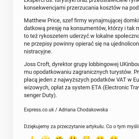
kon­se­kwen­cja­mi prze­rzu­ca­nia kosztów na po­d
Matthew Price, szef firmy wy­naj­mu­ją­cej domki
dat­ko­wą presję na kon­su­men­tów, którzy i t
to też ry­ko­sze­tem uderzyć w lokalne spo­łecz­no
ne prze­pi­sy powinny opierać się na ujed­no­li­co
ni­stra­cyj­ne.
Joss Croft, dy­rek­tor grupy lob­bin­go­wej UKin­bo­un
mu opo­dat­ko­wa­niu za­gra­nicz­nych tu­ry­stów. P
płacą jeden z naj­wyż­szych po­dat­ków VAT w Eu
wi­zo­wych, opłat za system ETA (Elec­tro­nic Travel
sen­ger Duty).
Express.co.uk / Adriana Chodakowska
Dziękujemy za przeczytanie artykułu. Co o tym myśl