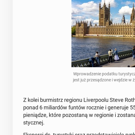
Wpro­wa­dze­nie podatku tu­ry­stycz­
jest już prze­są­dzo­ne i wejdzie w 
Z kolei bur­mistrz regionu Li­ver­po­olu Steve Ro­t
ponad 6 mi­liar­dów funtów rocznie i ge­ne­ru­je 
pie­nią­dze, które po­zo­sta­ną w re­gio­nie i zostaną
stycz­nej.
Eks­per­ci ds. tu­ry­sty­ki oraz przed­sta­wi­cie­le