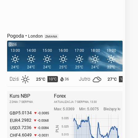
Pogoda
•
London
ZMIANA
Dziś
13:00
14:00
15:00
16:00
17:00
18:00
19:00
20:00
24°C
24°C
24°C
25°C
25°C
24°C
22°C
21°C
Dziś
Jutro
25°C
27°C
10°C
14°C
36
Kurs NBP
Forex
Z DNIA: 7 SIERPNIA
AKTUALIZACJA:
7 SIERPNIA, 13:30
5.0134
GBP
-0.0085
4.2982
EUR
-0.0068
3.7236
USD
-0.0084
4.6049
CHF
-0.0031