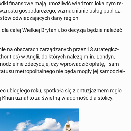
ki fi­nan­so­we mają umoż­li­wić władzom lo­kal­nym re­
ie wzrostu go­spo­dar­cze­go, wzmac­nia­nie usług pu­blicz­
stów od­wie­dza­ją­cych dany region.
 dla całej Wiel­kiej Bry­ta­nii, bo decyzja będzie należeć
 na ob­sza­rach za­rzą­dza­nych przez 13 stra­te­gicz­
o­ri­ties) w Anglii
, do których należą m.in. Londyn,
mo­dziel­nie zde­cy­du­je, czy wpro­wa­dzić opłatę, i sam
usu me­tro­po­li­tal­ne­go nie będą mogły jej sa­mo­dziel­
ec ubie­głe­go roku, spo­tka­ła się z en­tu­zja­zmem re­gio­
 Khan uznał to za świetną wia­do­mość dla stolicy.