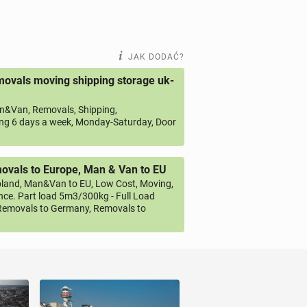
JAK DODAĆ?
ovals moving shipping storage uk-
&Van, Removals, Shipping,
ng 6 days a week, Monday-Saturday, Door
vals to Europe, Man & Van to EU
land, Man&Van to EU, Low Cost, Moving,
ce. Part load 5m3/300kg - Full Load
emovals to Germany, Removals to