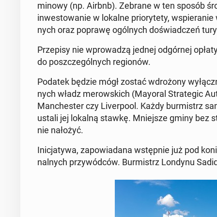
mi­no­wy
(np. Airbnb). Zebrane w ten sposób środ
in­we­sto­wa­nie w lokalne prio­ry­te­ty, wspie­ra­n
nych oraz poprawę ogól­nych do­świad­czeń tu­ry­
Prze­pi­sy nie wpro­wa­dzą jednej od­gór­nej opłaty
do po­szcze­gól­nych re­gio­nów.
Podatek będzie mógł zostać wdro­żo­ny wy­łącz­nie
nych władz me­row­skich (Mayoral Stra­te­gic Au­th
Man­che­ster czy Li­ver­po­ol. Każdy bur­mistrz sa­
ustali jej lokalną stawkę.
Mniej­sze gminy bez stat
nie nałożyć.
Ini­cja­ty­wa, za­po­wia­da­na wstęp­nie już pod koni
nal­nych przy­wód­ców. Bur­mistrz Londynu
Sadiq