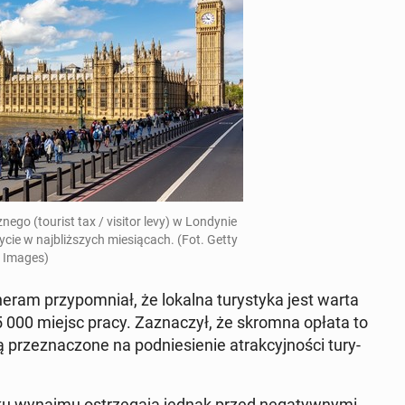
ne­go (tourist tax / visitor levy) w Lon­dy­nie
życie w naj­bliż­szych mie­sią­cach. (Fot. Getty
Images)
he­ram przy­po­mniał, że lokalna tu­ry­sty­ka jest warta
55 000 miejsc pracy. Za­zna­czył, że skromna opłata to
 prze­zna­czo­ne na pod­nie­sie­nie atrak­cyj­no­ści tu­ry­
 rynku wynajmu ostrze­ga­ją jednak przed ne­ga­tyw­ny­mi