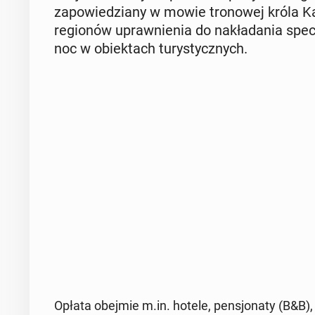
za­po­wie­dzia­ny w mowie tro­no­wej króla K
re­gio­nów upraw­nie­nia do na­kła­da­nia spe­
noc w obiek­tach tu­ry­stycz­nych.
Opłata obejmie m.in. hotele, pen­sjo­na­ty (B&B)