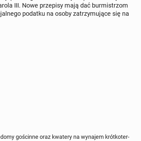
arola III. Nowe prze­pi­sy mają dać bur­mi­strzom
cjal­ne­go podatku na osoby za­trzy­mu­ją­ce się na
, domy go­ścin­ne oraz kwatery na wynajem krót­ko­ter­