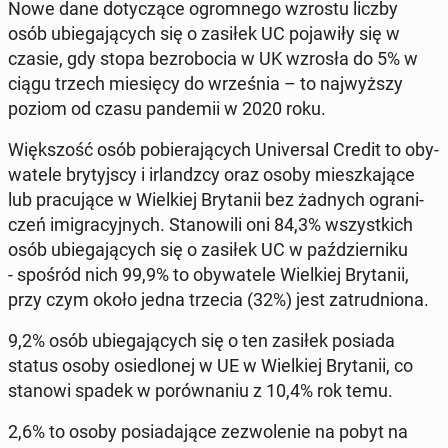
Nowe dane do­ty­czą­ce ogrom­ne­go wzrostu liczby
osób ubie­ga­ją­cych się o zasiłek UC po­ja­wi­ły się w
czasie, gdy ​​stopa bez­ro­bo­cia w UK wzrosła do 5% w
ciągu trzech mie­się­cy do wrze­śnia – to naj­wyż­szy
poziom od czasu pan­de­mii w 2020 roku.
Więk­szość osób po­bie­ra­ją­cych Uni­ver­sal Credit to oby­
wa­te­le bry­tyj­scy i ir­landz­cy oraz osoby miesz­ka­ją­ce
lub pra­cu­ją­ce w Wiel­kiej Bry­ta­nii bez żadnych ogra­ni­
czeń imi­gra­cyj­nych. Sta­no­wi­li oni 84,3% wszyst­kich
osób ubie­ga­ją­cych się o zasiłek UC w paź­dzier­ni­ku
- spośród nich 99,9% to oby­wa­te­le Wiel­kiej Bry­ta­nii,
przy czym około jedna trzecia (32%) jest za­trud­nio­na.
9,2% osób ubie­ga­ją­cych się o ten zasiłek posiada
status osoby osie­dlo­nej w UE w Wiel­kiej Bry­ta­nii, co
stanowi spadek w po­rów­na­niu z 10,4% rok temu.
2,6% to osoby po­sia­da­ją­ce ze­zwo­le­nie na pobyt na