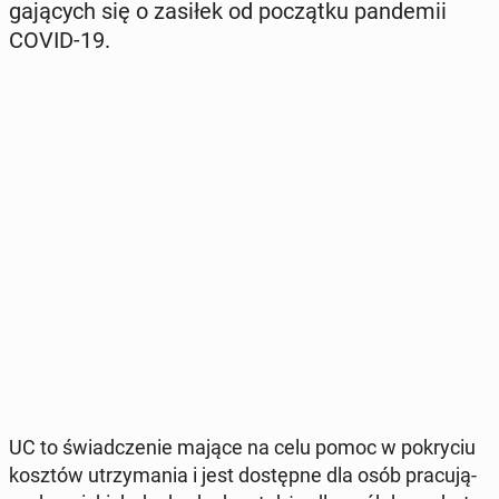
ga­ją­cych się o zasiłek od po­cząt­ku pan­de­mii
COVID-19.
UC to świad­cze­nie mające na celu pomoc w po­kry­ciu
kosztów utrzy­ma­nia i jest do­stęp­ne dla osób pra­cu­ją­