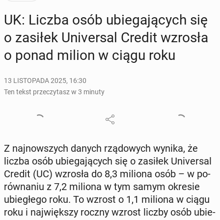
UK: Liczba osób ubie­ga­ją­cych się
o zasiłek Uni­ver­sal Credit wzrosła
o ponad milion w ciągu roku
13 LISTOPADA 2025, 16:30
Ten tekst przeczytasz w 3 minuty
Z naj­now­szych danych rzą­do­wych wynika, że
liczba osób ubie­ga­ją­cych się o zasiłek Uni­ver­sal
Credit (UC) wzrosła do 8,3 miliona osób – w po­
rów­na­niu z 7,2 miliona w tym samym okresie
ubie­głe­go roku. To wzrost o 1,1 miliona w ciągu
roku i naj­więk­szy roczny wzrost liczby osób ubie­