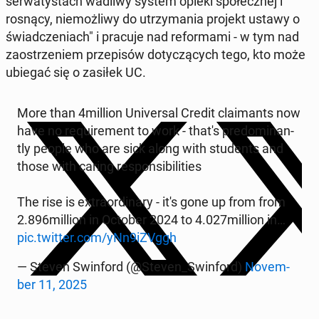
ser­wa­ty­stach wadliwy system opieki spo­łecz­nej i
rosnący, nie­moż­li­wy do utrzy­ma­nia projekt ustawy o
świad­cze­niach" i pracuje nad re­for­ma­mi - w tym nad
za­ostrze­niem prze­pi­sów do­ty­czą­cych tego, kto może
ubiegać się o zasiłek UC.
More than 4million Uni­ver­sal Credit cla­imants now
have no re­qu­ire­ment to work - that's pre­do­mi­nan­
tly people who are sick along with stu­dents and
those with caring re­spon­si­bi­li­ties
The rise is extra­or­di­na­ry - it's gone up from from
2.896million in October 2024 to 4.027million in…
pic.twitter.com/yNn9iZVggh
— Steven Swin­ford (@Steven_Swin­ford)
No­vem­
ber 11, 2025