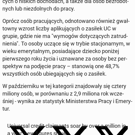
cych o niskich do­cho­dach, a także dla osób bez­ro­bot­
nych lub nie­zdol­nych do pracy.
Oprócz osób pra­cu­ją­cych, od­no­to­wa­no również gwał­
tow­ny wzrost liczby apli­ku­ją­cych o zasiłek UC w
grupie, gdzie nie ma "wymogów do­ty­czą­cych za­trud­
nie­nia". To osoby uczące się w trybie sta­cjo­nar­nym, w
wieku eme­ry­tal­nym, po­sia­da­ją­ce dziecko poniżej
pierw­sze­go roku życia i uzna­wa­ne za osoby bez per­
spek­tyw na pod­ję­cie pracy – sta­no­wią one 48,7%
wszyst­kich osób ubie­ga­ją­cych się o zasiłek.
W paź­dzier­ni­ku w tej ka­te­go­rii znaj­do­wa­ły się cztery
miliony osób, w po­rów­na­niu z 2,9 miliona rok wcze­
śniej - wynika ze sta­ty­styk Mi­ni­ster­stwa Pracy i Eme­ry­
tur.
Uni­ver­sal credit cla­imants soar by over a million in
a year, new figures show