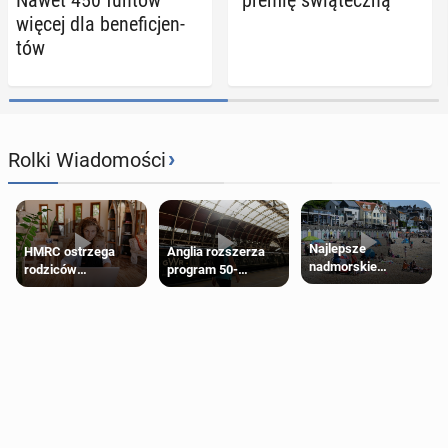
więcej dla be­ne­fi­cjen­
tów
›
Rolki Wiadomości
Najlepsze
HMRC ostrzega
Anglia rozszerza
nadmorskie
rodziców
program 50-
miasteczko blisko
pobierających Child
procentowych
Londynu
Benefit. Mogą być
zniżek kolejowych
zobowiązani do
na 18-latków
zwrotu zasiłku