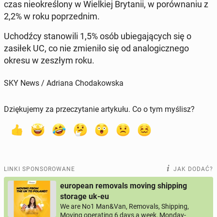
czas nie­okre­ślo­ny w Wiel­kiej Bry­ta­nii, w po­rów­na­niu z
2,2% w roku po­przed­nim.
Uchodź­cy sta­no­wi­li 1,5% osób ubie­ga­ją­cych się o
zasiłek UC, co nie zmie­ni­ło się od ana­lo­gicz­ne­go
okresu w zeszłym roku.
SKY News / Adriana Chodakowska
Dziękujemy za przeczytanie artykułu. Co o tym myślisz?
LINKI SPONSOROWANE
JAK DODAĆ?
european removals moving shipping
storage uk-eu
We are No1 Man&Van, Removals, Shipping,
Moving operating 6 days a week, Monday-