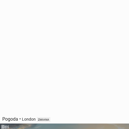
Pogoda
•
London
ZMIANA
Dziś