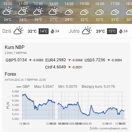
10:00
11:00
12:00
13:00
14:00
15:00
16:00
17:00
18:
24°C
24°C
26°C
27°C
29°C
32°C
32°C
31°C
30
Dziś
Jutro
32°C
29°C
14°C
15°C
34
34
Kurs NBP
Z DNIA: 7 SIERPNIA
5.0134
4.2982
3.7236
GBP
EUR
USD
-0.0085
-0.0068
-0.0084
4.6049
CHF
-0.0031
Forex
AKTUALIZACJA:
7 SIERPNIA, 22:00
Źródło: currencybeacon.com