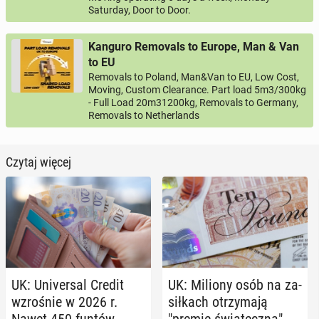
Saturday, Door to Door.
Kanguro Removals to Europe, Man & Van
to EU
Removals to Poland, Man&Van to EU, Low Cost,
Moving, Custom Clearance. Part load 5m3/300kg
- Full Load 20m31200kg, Removals to Germany,
Removals to Netherlands
Czytaj więcej
UK: Uni­ver­sal Credit
UK: Miliony osób na za­
wzro­śnie w 2026 r.
sił­kach otrzy­ma­ją
Nawet 450 funtów
"premię świą­tecz­ną"