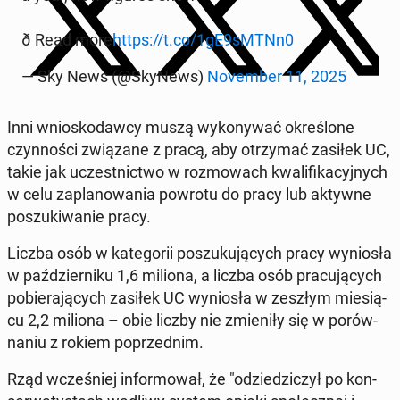
ð Read more
https://t.co/1gE9sMTNn0
— Sky News (@SkyNews)
No­vem­ber 11, 2025
Inni wnio­sko­daw­cy muszą wy­ko­ny­wać okre­ślo­ne
czyn­no­ści zwią­za­ne z pracą, aby otrzy­mać zasiłek UC,
takie jak uczest­nic­two w roz­mo­wach kwa­li­fi­ka­cyj­nych
w celu za­pla­no­wa­nia powrotu do pracy lub aktywne
po­szu­ki­wa­nie pracy.
Liczba osób w ka­te­go­rii po­szu­ku­ją­cych pracy wy­nio­sła
w paź­dzier­ni­ku 1,6 miliona, a liczba osób pra­cu­ją­cych
po­bie­ra­ją­cych zasiłek UC wy­nio­sła w zeszłym mie­sią­
cu 2,2 miliona – obie liczby nie zmie­ni­ły się w po­rów­
na­niu z rokiem po­przed­nim.
Rząd wcze­śniej in­for­mo­wał, że "odzie­dzi­czył po kon­