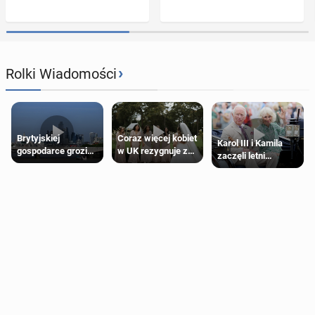
›
Rolki Wiadomości
Brytyjskiej
Coraz więcej kobiet
Karol III i Kamila
gospodarce grozi
w UK rezygnuje z
zaczęli letni
recesja, jeśli
roli druhny na
odpoczynek po
kryzys na Bliskim
ślubie
Igrzyskach
Wschodzie się
Wspólnoty w
przedłuży
Glasgow