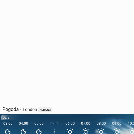
Pogoda
•
London
ZMIANA
Dziś
03:00
04:00
05:00
05:32
06:00
07:00
08:00
09:00
10: