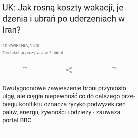
UK: Jak rosną koszty wakacji, je­
dze­nia i ubrań po ude­rze­niach w
Iran?
10 KWIETNIA, 15:00
Ten tekst przeczytasz w 7 minut
Dwu­ty­go­dnio­we za­wie­sze­nie broni przy­nio­sło
ulgę, ale ciągła nie­pew­ność co do dal­sze­go prze­
bie­gu kon­flik­tu oznacza ryzyko pod­wy­żek cen
paliw, energii, żyw­no­ści i odzieży - zauważa
portal BBC.