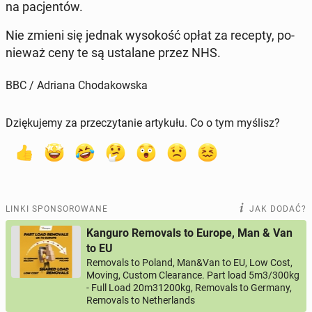
na pa­cjen­tów.
Nie zmieni się jednak wy­so­kość opłat za recepty, po­
nie­waż ceny te są usta­la­ne przez NHS.
BBC / Adriana Chodakowska
Dziękujemy za przeczytanie artykułu. Co o tym myślisz?
LINKI SPONSOROWANE
JAK DODAĆ?
Kanguro Removals to Europe, Man & Van
to EU
Removals to Poland, Man&Van to EU, Low Cost,
Moving, Custom Clearance. Part load 5m3/300kg
- Full Load 20m31200kg, Removals to Germany,
Removals to Netherlands