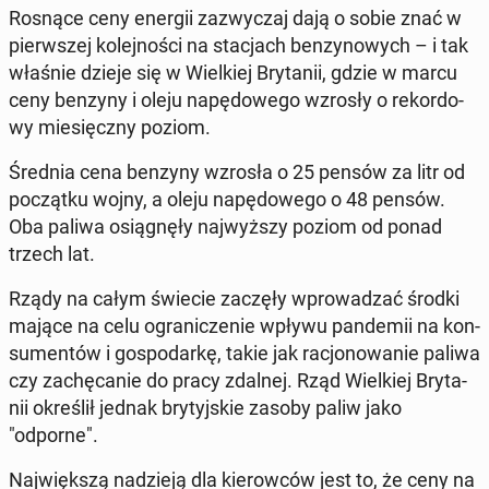
Rosnące ceny energii za­zwy­czaj dają o sobie znać w
pierw­szej ko­lej­no­ści na sta­cjach ben­zy­no­wych – i tak
właśnie dzieje się w Wiel­kiej Bry­ta­nii, gdzie w marcu
ceny benzyny i oleju na­pę­do­we­go wzrosły o re­kor­do­
wy mie­sięcz­ny poziom.
Średnia cena benzyny wzrosła o 25 pensów za litr od
po­cząt­ku wojny, a oleju na­pę­do­we­go o 48 pensów.
Oba paliwa osią­gnę­ły naj­wyż­szy poziom od ponad
trzech lat.
Rządy na całym świecie zaczęły wpro­wa­dzać środki
mające na celu ogra­ni­cze­nie wpływu pan­de­mii na kon­
su­men­tów i go­spo­dar­kę, takie jak ra­cjo­no­wa­nie paliwa
czy za­chę­ca­nie do pracy zdalnej. Rząd Wiel­kiej Bry­ta­
nii okre­ślił jednak bry­tyj­skie zasoby paliw jako
"odporne".
Naj­więk­szą na­dzie­ją dla kie­row­ców jest to, że ceny na