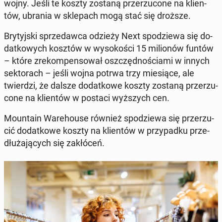
wojny. Jeśli te koszty zostaną prze­rzu­co­ne na klien­
tów, ubrania w skle­pach mogą stać się droższe.
Bry­tyj­ski sprze­daw­ca odzieży Next spo­dzie­wa się do­
dat­ko­wych kosztów w wy­so­ko­ści 15 mi­lio­nów funtów
– które zre­kom­pen­so­wał oszczęd­no­ścia­mi w innych
sek­to­rach – jeśli wojna potrwa trzy mie­sią­ce, ale
twier­dzi, że dalsze do­dat­ko­we koszty zostaną prze­rzu­
co­ne na klien­tów w postaci wyż­szych cen.
Mo­un­ta­in Wa­re­ho­use również spo­dzie­wa się prze­rzu­
cić do­dat­ko­we koszty na klien­tów w przy­pad­ku prze­
dłu­ża­ją­cych się za­kłó­ceń.