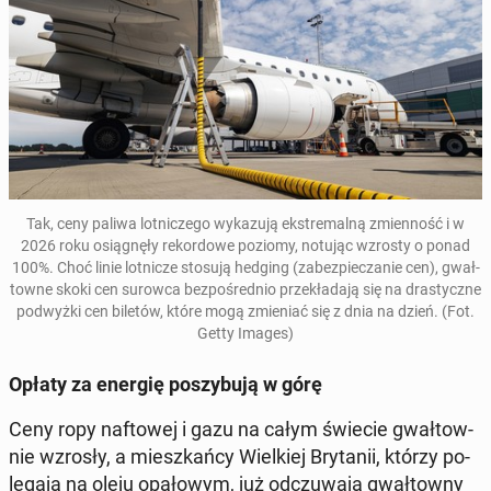
Tak, ceny paliwa lot­ni­cze­go wy­ka­zu­ją eks­tre­mal­ną zmien­ność i w
2026 roku osią­gnę­ły re­kor­do­we poziomy, notując wzrosty o ponad
100%. Choć linie lot­ni­cze stosują hedging (za­bez­pie­cza­nie cen), gwał­
tow­ne skoki cen surowca bez­po­śred­nio prze­kła­da­ją się na dra­stycz­ne
pod­wyż­ki cen biletów, które mogą zmie­niać się z dnia na dzień. (Fot.
Getty Images)
Opłaty za energię po­szy­bu­ją w górę
Ceny ropy naf­to­wej i gazu na całym świecie gwał­tow­
nie wzrosły, a miesz­kań­cy Wiel­kiej Bry­ta­nii, którzy po­
le­ga­ją na oleju opa­ło­wym, już od­czu­wa­ją gwał­tow­ny