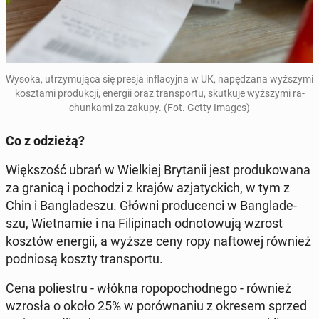
Wysoka, utrzy­mu­ją­ca się presja in­fla­cyj­na w UK, na­pę­dza­na wyż­szy­mi
kosz­ta­mi pro­duk­cji, energii oraz trans­por­tu, skut­ku­je wyż­szy­mi ra­
chun­ka­mi za zakupy. (Fot. Getty Images)
Co z odzieżą?
Więk­szość ubrań w Wiel­kiej Bry­ta­nii jest pro­du­ko­wa­na
za granicą i po­cho­dzi z krajów azja­tyc­kich, w tym z
Chin i Ban­gla­de­szu. Główni pro­du­cen­ci w Ban­gla­de­
szu, Wiet­na­mie i na Fi­li­pi­nach od­no­to­wu­ją wzrost
kosztów energii, a wyższe ceny ropy naf­to­wej również
pod­nio­są koszty trans­por­tu.
Cena po­lie­stru - włókna ro­po­po­chod­ne­go - również
wzrosła o około 25% w po­rów­na­niu z okresem sprzed