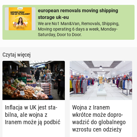
european removals moving shipping
storage uk-eu
We are No1 Man&Van, Removals, Shipping,
Moving operating 6 days a week, Monday-
Saturday, Door to Door.
Czytaj więcej
In­fla­cja w UK jest sta­
Wojna z Iranem
bil­na, ale wojna z
wkrótce może do­pro­
Iranem może ją podbić
wa­dzić do glo­bal­ne­go
wzrostu cen odzieży