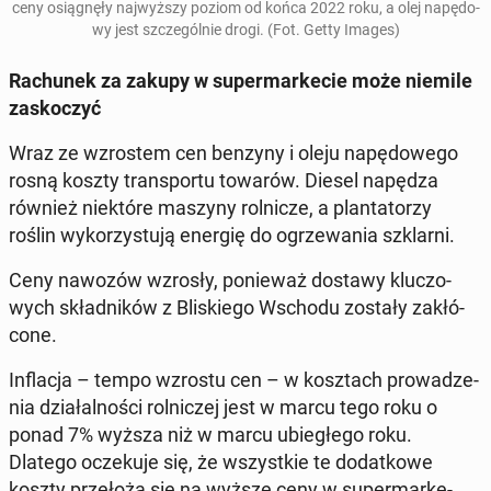
ceny osią­gnę­ły naj­wyż­szy poziom od końca 2022 roku, a olej na­pę­do­
wy jest szcze­gól­nie drogi. (Fot. Getty Images)
Ra­chu­nek za zakupy w su­per­mar­ke­cie może niemile
za­sko­czyć
Wraz ze wzro­stem cen benzyny i oleju na­pę­do­we­go
rosną koszty trans­por­tu towarów. Diesel napędza
również nie­któ­re maszyny rol­ni­cze, a plan­ta­to­rzy
roślin wy­ko­rzy­stu­ją energię do ogrze­wa­nia szklar­ni.
Ceny nawozów wzrosły, po­nie­waż dostawy klu­czo­
wych skład­ni­ków z Bli­skie­go Wschodu zostały za­kłó­
co­ne.
In­fla­cja – tempo wzrostu cen – w kosz­tach pro­wa­dze­
nia dzia­łal­no­ści rol­ni­czej jest w marcu tego roku o
ponad 7% wyższa niż w marcu ubie­głe­go roku.
Dlatego ocze­ku­je się, że wszyst­kie te do­dat­ko­we
koszty prze­ło­żą się na wyższe ceny w su­per­mar­ke­