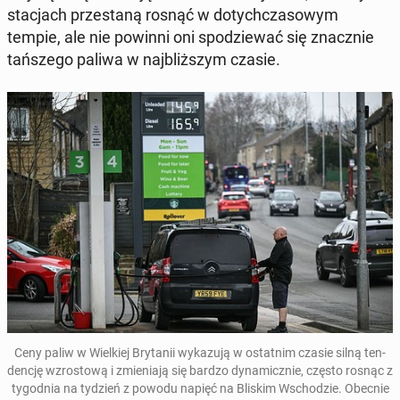
sta­cjach prze­sta­ną rosnąć w do­tych­cza­so­wym
tempie, ale nie powinni oni spo­dzie­wać się znacz­nie
tań­sze­go paliwa w naj­bliż­szym czasie.
Ceny paliw w Wiel­kiej Bry­ta­nii wy­ka­zu­ją w ostat­nim czasie silną ten­
den­cję wzro­sto­wą i zmie­nia­ją się bardzo dy­na­micz­nie, często rosnąc z
ty­go­dnia na tydzień z powodu napięć na Bliskim Wscho­dzie. Obecnie