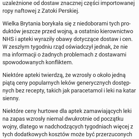
uza­leż­nio­ne od dostaw znacz­nej części im­por­to­wa­nej
ropy naf­to­wej z Zatoki Per­skiej.
Wielka Bry­ta­nia bo­ry­ka­ła się z nie­do­bo­ra­mi tych pro­
duk­tów jeszcze przed wojną, a ostat­nio kie­row­nic­two
NHS i apteki wy­ra­zi­ły obawy do­ty­czą­ce dostaw i cen.
W zeszłym ty­go­dniu rząd oświad­czył jednak, że nie
ma in­for­ma­cji o żadnych pro­ble­mach z do­sta­wa­mi
spo­wo­do­wa­nych kon­flik­tem.
Nie­któ­re apteki twier­dzą, że wzrosły o około jedną
piątą ceny po­pu­lar­nych leków ge­ne­rycz­nych do­stęp­
nych bez recepty, takich jak pa­ra­ce­ta­mol i leki na katar
sienny.
Nie­któ­re ceny hurtowe dla aptek za­ma­wia­ją­cych leki
na zapas wzrosły niemal dwu­krot­nie od po­cząt­ku
wojny, dlatego w nad­cho­dzą­cych ty­go­dniach więcej z
tych do­dat­ko­wych kosztów może być prze­rzu­co­nych