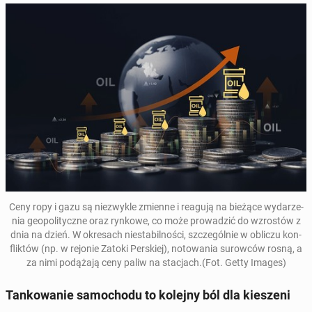
Ceny ropy i gazu są nie­zwy­kle zmienne i reagują na bieżące wy­da­rze­
nia geo­po­li­tycz­ne oraz rynkowe, co może pro­wa­dzić do wzro­stów z
dnia na dzień. W okre­sach nie­sta­bil­no­ści, szcze­gól­nie w obliczu kon­
flik­tów (np. w rejonie Zatoki Per­skiej), no­to­wa­nia su­row­ców rosną, a
za nimi po­dą­ża­ją ceny paliw na sta­cjach.(Fot. Getty Images)
Tan­ko­wa­nie sa­mo­cho­du to kolejny ból dla kie­sze­ni