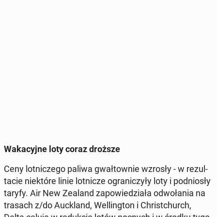
Wa­ka­cyj­ne loty coraz droższe
Ceny lot­ni­cze­go paliwa gwał­tow­nie wzrosły - w re­zul­
ta­cie nie­któ­re linie lot­ni­cze ogra­ni­czy­ły loty i pod­nio­sły
taryfy. Air New Zealand za­po­wie­dzia­ła od­wo­ła­nia na
trasach z/do Auc­kland, Wel­ling­ton i Chri­st­church,