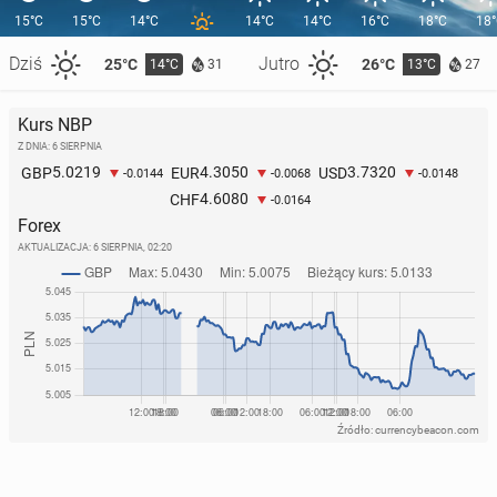
15°C
15°C
14°C
14°C
14°C
16°C
18°C
18
Dziś
Jutro
25°C
26°C
14°C
13°C
31
27
Kurs NBP
Z DNIA: 6 SIERPNIA
5.0219
4.3050
3.7320
GBP
EUR
USD
-0.0144
-0.0068
-0.0148
4.6080
CHF
-0.0164
Forex
AKTUALIZACJA:
6 SIERPNIA, 02:20
Źródło: currencybeacon.com