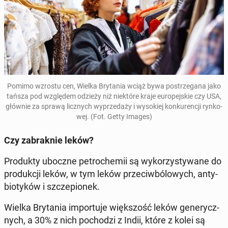
Pomimo wzrostu cen, Wielka Bry­ta­nia wciąż bywa po­strze­ga­na jako
tańsza pod wzglę­dem odzieży niż nie­któ­re kraje eu­ro­pej­skie czy USA,
głównie za sprawą licz­nych wy­prze­da­ży i wy­so­kiej kon­ku­ren­cji ryn­ko­
wej. (Fot. Getty Images)
Czy za­brak­nie leków?
Pro­duk­ty uboczne pe­tro­che­mii są wy­ko­rzy­sty­wa­ne do
pro­duk­cji leków, w tym leków prze­ciw­bó­lo­wych, an­ty­
bio­ty­ków i szcze­pio­nek.
Wielka Bry­ta­nia im­por­tu­je więk­szość leków ge­ne­rycz­
nych, a 30% z nich po­cho­dzi z Indii, które z kolei są