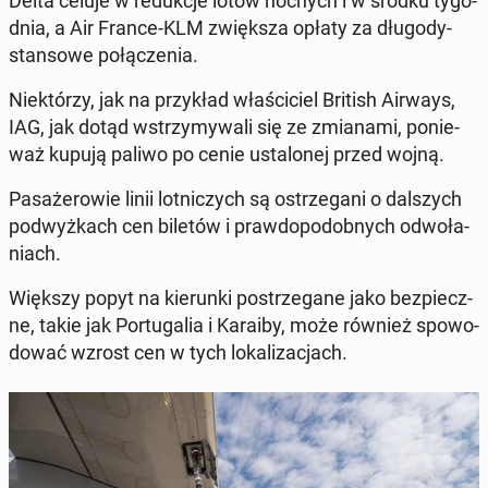
Delta celuje w re­duk­cje lotów nocnych i w środku ty­go­
dnia, a Air France-KLM zwięk­sza opłaty za dłu­go­dy­
stan­so­we po­łą­cze­nia.
Nie­któ­rzy, jak na przy­kład wła­ści­ciel British Airways,
IAG, jak dotąd wstrzy­my­wa­li się ze zmia­na­mi, po­nie­
waż kupują paliwo po cenie usta­lo­nej przed wojną.
Pa­sa­że­ro­wie linii lot­ni­czych są ostrze­ga­ni o dal­szych
pod­wyż­kach cen biletów i praw­do­po­dob­nych od­wo­ła­
niach.
Większy popyt na kie­run­ki po­strze­ga­ne jako bez­piecz­
ne, takie jak Por­tu­ga­lia i Karaiby, może również spo­wo­
do­wać wzrost cen w tych lo­ka­li­za­cjach.