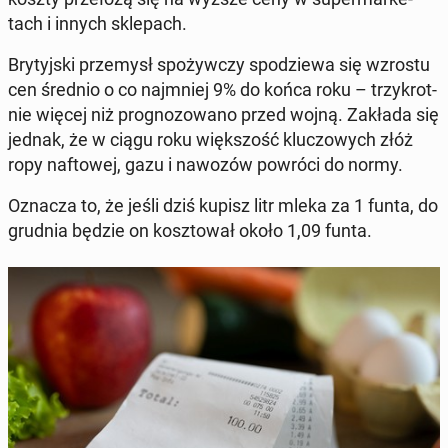
tach i innych skle­pach.
Bry­tyj­ski prze­mysł spo­żyw­czy spo­dzie­wa się wzrostu
cen średnio o co naj­mniej 9% do końca roku – trzy­krot­
nie więcej niż pro­gno­zo­wa­no przed wojną. Zakłada się
jednak, że w ciągu roku więk­szość klu­czo­wych złóż
ropy naf­to­wej, gazu i nawozów powróci do normy.
Oznacza to, że jeśli dziś kupisz litr mleka za 1 funta, do
grudnia będzie on kosz­to­wał około 1,09 funta.