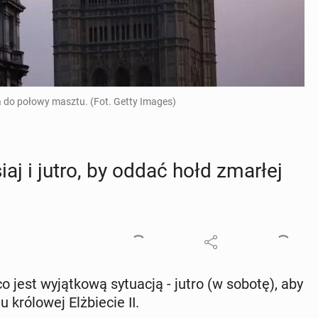
 do połowy masztu. (Fot. Getty Images)
iaj i jutro, by oddać hołd zmarłej
o jest wy­jąt­ko­wą sy­tu­acją - jutro (w sobotę), aby
ró­lo­wej Elż­bie­cie II.