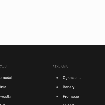
TALU
REKLAMA
omości
Ogłoszenia
lnia
Banery
awostki
Promocje