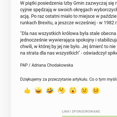
W piątki po­sie­dze­nia Izby Gmin za­zwy­czaj się ni
cyj­nie spę­dza­ją w swoich okrę­gach wy­bor­czych,
acją. Po raz ostatni miało to miejsce w paź­dzie
run­kach Brexitu, a jeszcze wcze­śniej - w 1982 
"Dla nas wszyst­kich królowa była stale obecna
jed­no­cze­śnie wy­wie­ra­ją­ca spo­koj­ny i sta­bi­l
chwili, w której by jej nie było. Jej śmierć to nie 
na strata dla nas wszyst­kich" - oświad­czył spi
PAP / Adriana Chodakowska
Dziękujemy za przeczytanie artykułu. Co o tym myśl
LINKI SPONSOROWANE