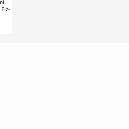
ni
 Elż­