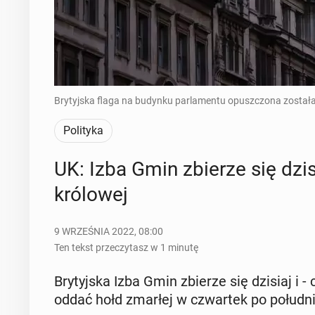
Brytyjska flaga na budynku parlamentu opuszczona została
Polityka
UK: Izba Gmin zbierze się dzis
kró­lo­wej
9 WRZEŚNIA 2022, 08:00
Ten tekst przeczytasz w 1 minutę
Bry­tyj­ska Izba Gmin zbierze się dzisiaj i - c
oddać hołd zmarłej w czwar­tek po po­łu­dniu k