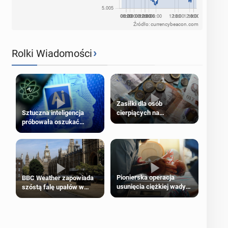
Źródło: currencybeacon.com
›
Rolki Wiadomości
Zasiłki dla osób
cierpiących na
Sztuczna inteligencja
schorzenia psychiczne
próbowała oszukać
człowieka
Pionierska operacja
BBC Weather zapowiada
usunięcia ciężkiej wady
szóstą falę upałów w
wrodzonej płodu w łonie
Londynie
matki