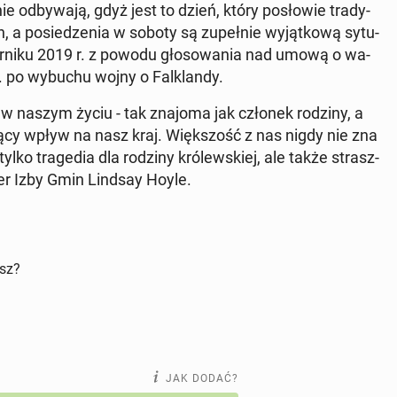
e od­by­wa­ją, gdyż jest to dzień, który po­sło­wie tra­dy­
 a po­sie­dze­nia w soboty są zu­peł­nie wy­jąt­ko­wą sy­tu­
r­ni­ku 2019 r. z powodu gło­so­wa­nia nad umową o wa­
r. po wybuchu wojny o Fal­klan­dy.
 w naszym życiu - tak znajoma jak członek rodziny, a
i­zu­ją­cy wpływ na nasz kraj. Więk­szość z nas nigdy nie zna
tylko tra­ge­dia dla rodziny kró­lew­skiej, ale także strasz­
ker Izby Gmin Lindsay Hoyle.
isz?
JAK DODAĆ?