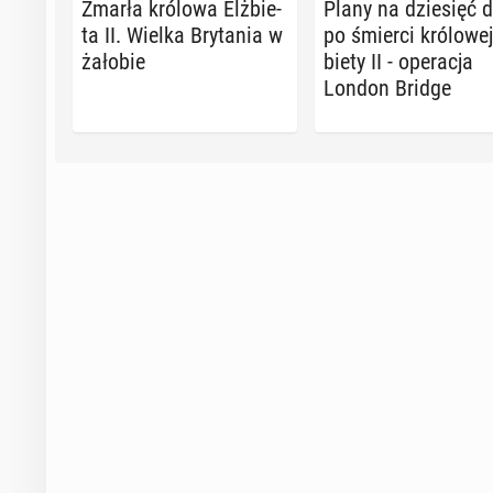
Zmarła królowa Elż­bie­
Plany na dzie­sięć d
ta II. Wielka Bry­ta­nia w
po śmierci kró­lo­wej
żałobie
bie­ty II - ope­ra­cja
London Bridge