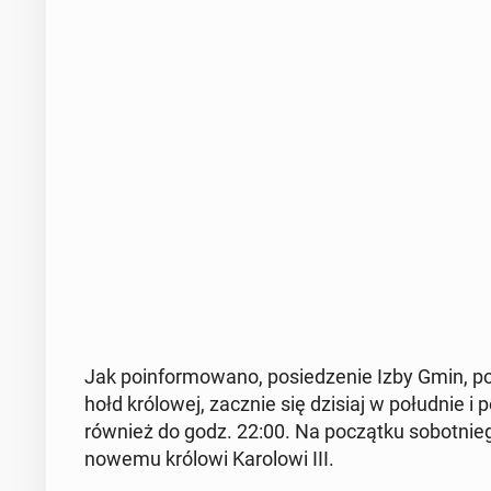
Jak po­in­for­mo­wa­no, po­sie­dze­nie Izby Gmin
hołd kró­lo­wej, zacznie się dzisiaj w po­łu­dnie i
również do godz. 22:00. Na po­cząt­ku so­bot­nie­g
nowemu królowi Ka­ro­lo­wi III.