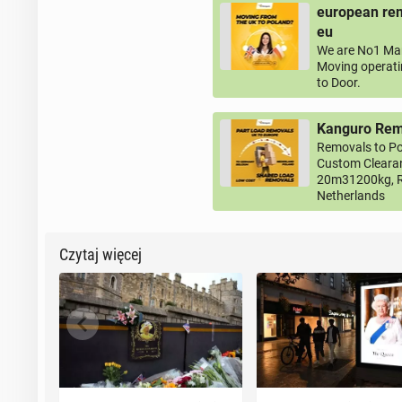
european rem
eu
We are No1 Man
Moving operati
to Door.
Kanguro Remo
Removals to Po
Custom Clearan
20m31200kg, R
Netherlands
Czytaj więcej