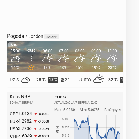
Pogoda
•
London
ZMIANA
Dziś
05:00
05:35
06:00
07:00
08:00
09:00
10:00
11:00
14°C
13°C
13°C
15°C
19°C
23°C
25°C
Dziś
Jutro
28°C
32°C
13°C
14°C
24
Kurs NBP
Forex
Z DNIA: 7 SIERPNIA
AKTUALIZACJA:
7 SIERPNIA, 22:00
5.0134
GBP
-0.0085
4.2982
EUR
-0.0068
3.7236
USD
-0.0084
4.6049
CHF
-0.0031