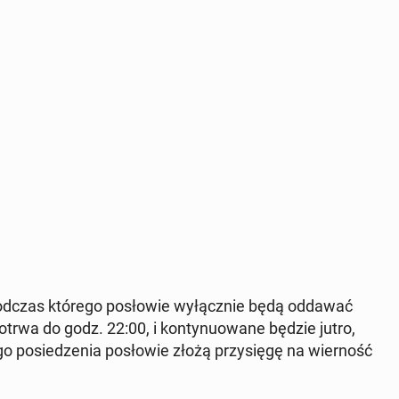
, podczas którego po­sło­wie wy­łącz­nie będą oddawać
 potrwa do godz. 22:00, i kon­ty­nu­owa­ne będzie jutro,
o po­sie­dze­nia po­sło­wie złożą przy­się­gę na wier­ność