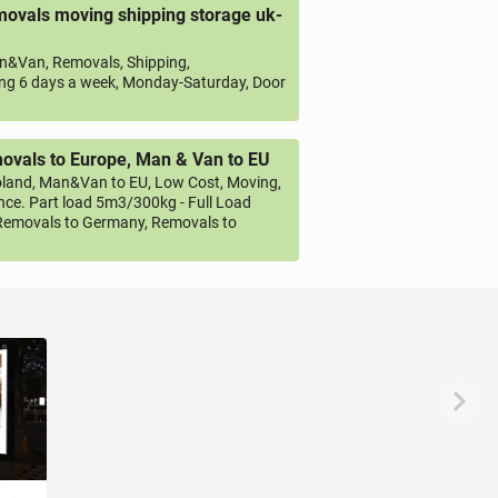
ovals moving shipping storage uk-
&Van, Removals, Shipping,
ng 6 days a week, Monday-Saturday, Door
vals to Europe, Man & Van to EU
land, Man&Van to EU, Low Cost, Moving,
ce. Part load 5m3/300kg - Full Load
emovals to Germany, Removals to