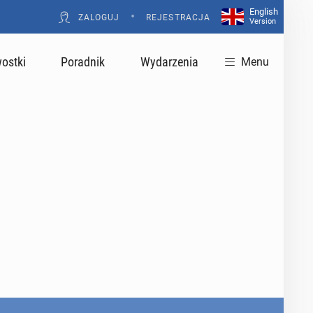
English
•
ZALOGUJ
REJESTRACJA
Version
ostki
Poradnik
Wydarzenia
Menu