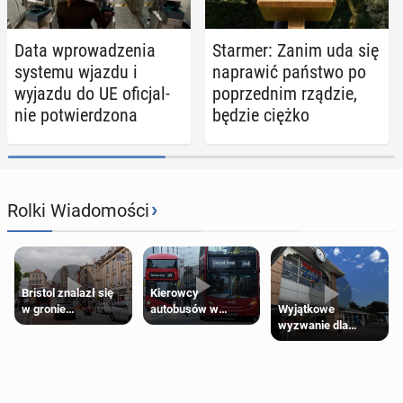
Data wpro­wa­dze­nia
Starmer: Zanim uda się
systemu wjazdu i
na­pra­wić państwo po
wyjazdu do UE ofi­cjal­
po­przed­nim rządzie,
nie po­twier­dzo­na
będzie ciężko
›
Rolki Wiadomości
Bristol znalazł się
Kierowcy
Wyjątkowe
w gronie
autobusów w
wyzwanie dla
najlepszych
Londynie
posiadaczy kart
kierunków podróży
zapowiadają strajki
Tesco Clubcard!
na świecie