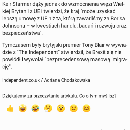
Keir Starmer dąży jednak do wzmoc­nie­nia więzi Wiel­
kiej Bry­ta­nii z UE i twier­dzi, że kraj "może uzyskać
lepszą umowę z UE niż ta, którą za­war­li­śmy za Borisa
John­so­na – w kwe­stiach handlu, badań i rozwoju oraz
bez­pie­czeń­stwa".
Tym­cza­sem były bry­tyj­ski premier Tony Blair w wy­wia­
dzie z "The In­de­pen­dent" stwier­dził, że Brexit się nie
powiódł i wywołał "bez­pre­ce­den­so­wą masową imi­gra­
cję".
Independent.co.uk / Adriana Chodakowska
Dziękujemy za przeczytanie artykułu. Co o tym myślisz?