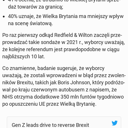
daż towarów za granicą;
40% uznaje, że Wielka Bry­ta­nia ma mniej­szy wpływ
na scenę świa­to­wą.
Po raz pierw­szy odkąd Red­field & Wilton zaczęli prze­
pro­wa­dzać takie sondaże w 2021 r., wyborcy uważają,
że kolejne re­fe­ren­dum jest praw­do­po­dob­ne w ciągu
naj­bliż­szych 10 lat.
Co zna­mien­ne, badanie su­ge­ru­je, że wyborcy
uważają, że zostali wpro­wa­dze­ni w błąd przez zwo­len­
ni­ków Brexitu, takich jak Boris Johnson, który po­dró­żo­
wał po kraju czer­wo­nym au­to­bu­sem z napisem, że
NHS otrzyma do­dat­ko­we 350 mln funtów ty­go­dnio­wo
po opusz­cze­niu UE przez Wielką Bry­ta­nię.
Gen Z leads drive to reverse Brexit