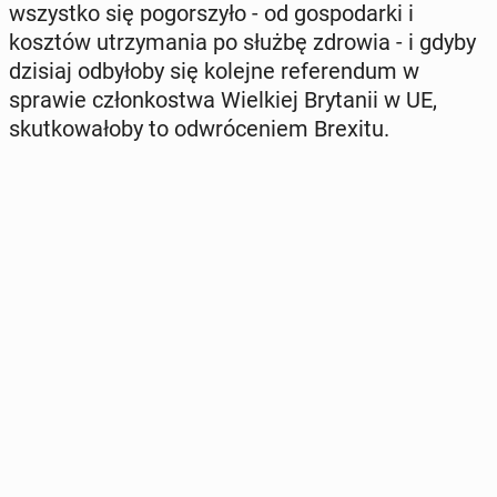
wszyst­ko się po­gor­szy­ło - od go­spo­dar­ki i
kosztów utrzy­ma­nia po służbę zdrowia - i gdyby
dzisiaj od­by­ło­by się kolejne re­fe­ren­dum w
sprawie człon­ko­stwa Wiel­kiej Bry­ta­nii w UE,
skut­ko­wa­ło­by to od­wró­ce­niem Brexitu.