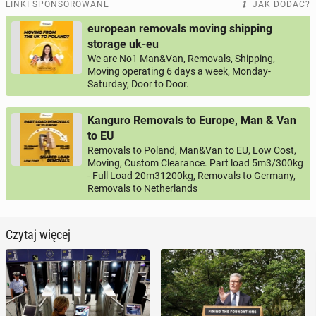
LINKI SPONSOROWANE
JAK DODAĆ?
european removals moving shipping
storage uk-eu
We are No1 Man&Van, Removals, Shipping,
Moving operating 6 days a week, Monday-
Saturday, Door to Door.
Kanguro Removals to Europe, Man & Van
to EU
Removals to Poland, Man&Van to EU, Low Cost,
Moving, Custom Clearance. Part load 5m3/300kg
- Full Load 20m31200kg, Removals to Germany,
Removals to Netherlands
Czytaj więcej