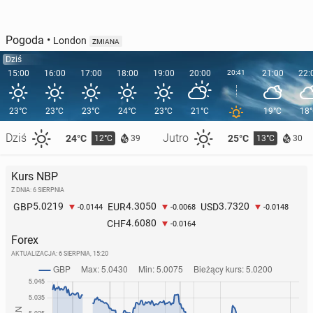
Pogoda
•
London
ZMIANA
Dziś
15:00
16:00
17:00
18:00
19:00
20:00
20:41
21:00
22:
23°C
23°C
23°C
24°C
23°C
21°C
19°C
18
Dziś
Jutro
24°C
25°C
12°C
13°C
39
30
Kurs NBP
Z DNIA: 6 SIERPNIA
5.0219
4.3050
3.7320
GBP
EUR
USD
-0.0144
-0.0068
-0.0148
4.6080
CHF
-0.0164
Forex
AKTUALIZACJA:
6 SIERPNIA, 15:20