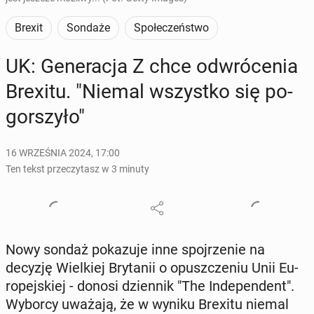
Brexit
Sondaże
Społeczeństwo
UK: Ge­ne­ra­cja Z chce od­wró­ce­nia
Brexitu. "Niemal wszyst­ko się po­
gor­szy­ło"
16 WRZEŚNIA 2024, 17:00
Ten tekst przeczytasz w 3 minuty
Nowy sondaż po­ka­zu­je inne spoj­rze­nie na
decyzję Wiel­kiej Bry­ta­nii o opusz­cze­niu Unii Eu­
ro­pej­skiej - donosi dzien­nik "The In­de­pen­dent".
Wyborcy uważają, że w wyniku Brexitu niemal