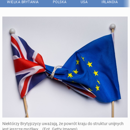
WIELKA BRYTANIA
POLSKA
USA
IRLANDIA
Niektórzy Brytyjczycy uważają, że powrót kraju do struktur unijnych
jest jeszcze możliwy... (Fot. Getty Images)