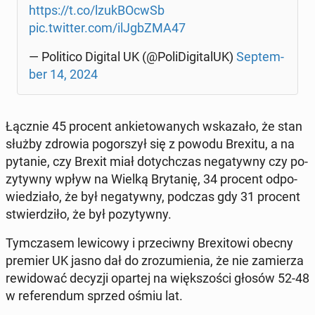
https://t.co/lzuk­BO­cwSb
pic.twitter.com/ilJgb­ZMA47
— Po­li­ti­co Digital UK (@Po­li­Di­gi­ta­lUK)
Sep­tem­
ber 14, 2024
Łącznie 45 procent an­kie­to­wa­nych wska­za­ło, że stan
służby zdrowia po­gor­szył się z powodu Brexitu, a na
pytanie, czy Brexit miał do­tych­czas ne­ga­tyw­ny czy po­
zy­tyw­ny wpływ na Wielką Bry­ta­nię, 34 procent od­po­
wie­dzia­ło, że był ne­ga­tyw­ny, podczas gdy 31 procent
stwier­dzi­ło, że był po­zy­tyw­ny.
Tym­cza­sem le­wi­co­wy i prze­ciw­ny Bre­xi­to­wi obecny
premier UK jasno dał do zro­zu­mie­nia, że ​​nie za­mie­rza
re­wi­do­wać decyzji opartej na więk­szo­ści głosów 52-48
w re­fe­ren­dum sprzed ośmiu lat.