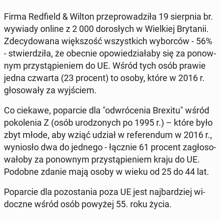
Firma Red­field & Wilton prze­pro­wa­dzi­ła 19 sierp­nia br.
wywiady online z 2 000 do­ro­słych w Wiel­kiej Bry­ta­nii.
Zde­cy­do­wa­na więk­szość wszyst­kich wy­bor­ców - 56%
- stwier­dzi­ła, że obecnie opo­wie­dzia­ła­by się za po­now­
nym przy­stą­pie­niem do UE. Wśród tych osób prawie
jedna czwarta (23 procent) to osoby, które w 2016 r.
gło­so­wa­ły za wyj­ściem.
Co ciekawe, po­par­cie dla "od­wró­ce­nia Brexitu" wśród
po­ko­le­nia Z (osób uro­dzo­nych po 1995 r.) – które było
zbyt młode, aby wziąć udział w re­fe­ren­dum w 2016 r.,
wy­nio­sło dwa do jednego - łącznie 61 procent za­gło­so­
wa­ło­by za po­now­nym przy­stą­pie­niem kraju do UE.
Podobne zdanie mają osoby w wieku od 25 do 44 lat.
Po­par­cie dla po­zo­sta­nia poza UE jest naj­bar­dziej wi­
docz­ne wśród osób powyżej 55. roku życia.