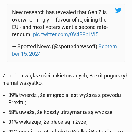
New re­se­arch has re­ve­aled that Gen Z is
over­whel­min­gly in favour of re­jo­ining the
EU - and most voters want a second re­fe­
ren­dum.
pic.twitter.com/0V4B8pLVI5
— Spotted News (@spot­ted­new­soff)
Sep­tem­
ber 15, 2024
Zdaniem więk­szo­ści an­kie­to­wa­nych, Brexit po­gor­szył
niemal wszyst­ko:
39% twier­dzi, że imi­gra­cja jest wyższa z powodu
Brexitu;
58% uważa, że koszty utrzy­ma­nia są wyższe;
31% wska­zu­je, że płace są niższe;
41% ocenia, że utrud­ni­ło to Wiel­kiej Bry­ta­nii sprze­