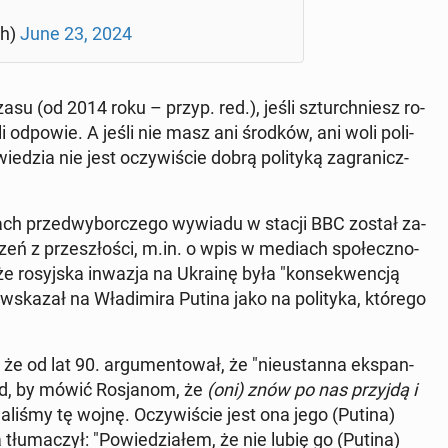
ph)
June 23, 2024
asu (od 2014 roku – przyp. red.), jeśli szturch­niesz ro­
śli odpowie. A jeśli nie masz ani środków, ani woli po­li­
e­dzia nie jest oczy­wi­ście dobrą po­li­ty­ką za­gra­nicz­
h przed­wy­bor­cze­go wywiadu w stacji BBC został za­
­dzeń z prze­szło­ści, m.in. o wpis w mediach spo­łecz­no­
e ro­syj­ska inwazja na Ukrainę była "kon­se­kwen­cją
skazał na Wła­di­mi­ra Putina jako na po­li­ty­ka, którego
 że od lat 90. ar­gu­men­to­wał, że "nie­ustan­na eks­pan­
ód, by mówić Ro­sja­nom, że
(oni) znów po nas przyjdą i
a­li­śmy tę wojnę. Oczy­wi­ście jest ona jego (Putina)
 tłu­ma­czył: "Po­wie­dzia­łem, że nie lubię go (Putina)