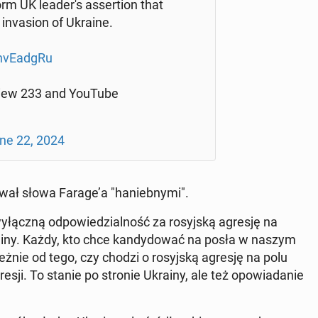
 UK le­ade­r's as­ser­tion that
 in­va­sion of Ukraine.
hvE­ad­gRu
­eview 233 and YouTube
ne 22, 2024
zwał słowa Farage’a "ha­nieb­ny­mi".
ącz­ną od­po­wie­dzial­ność za ro­syj­ską agresję na
rainy. Każdy, kto chce kan­dy­do­wać na posła w naszym
­leż­nie od tego, czy chodzi o ro­syj­ską agresję na polu
agresji. To stanie po stronie Ukrainy, ale też opo­wia­da­nie