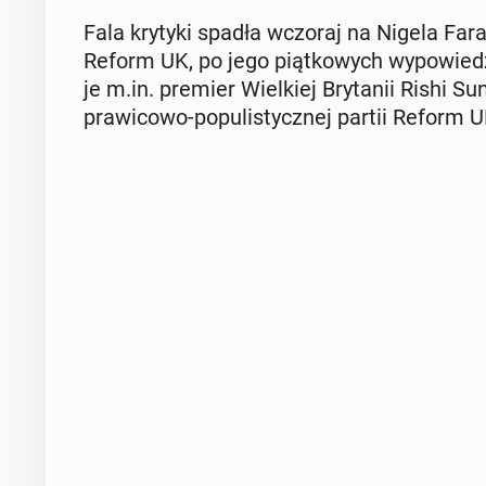
Fala krytyki spadła wczoraj na Nigela Farage’
Reform UK, po jego piąt­ko­wych wy­po­wie­dzi
je m.in. premier Wiel­kiej Bry­ta­nii Rishi Sun
pra­wi­co­wo-po­pu­li­stycz­nej partii Reform U