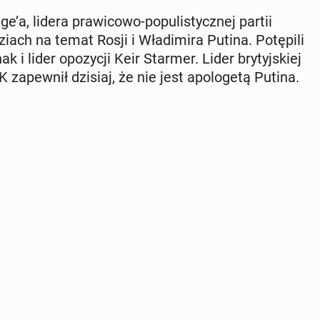
a, lidera pra­wi­co­wo-po­pu­li­stycz­nej partii
ach na temat Rosji i Wła­di­mi­ra Putina. Po­tę­pi­li
ak i lider opo­zy­cji Keir Starmer. Lider bry­tyj­skiej
K za­pew­nił dzisiaj, że nie jest apo­lo­ge­tą Putina.