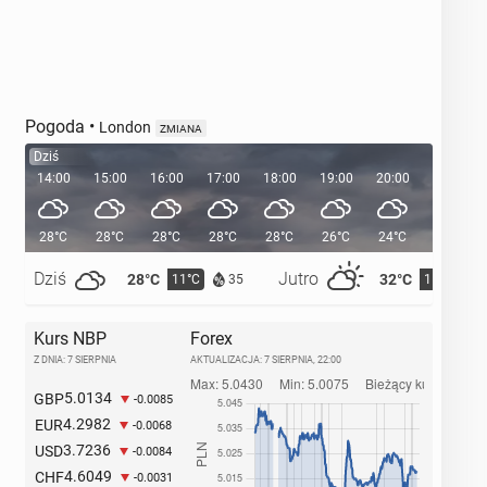
Pogoda
•
London
ZMIANA
Dziś
14:00
15:00
16:00
17:00
18:00
19:00
20:00
20:38
28°C
28°C
28°C
28°C
28°C
26°C
24°C
Dziś
Jutro
28°C
32°C
11°C
15°C
35
Kurs NBP
Forex
Z DNIA: 7 SIERPNIA
AKTUALIZACJA:
7 SIERPNIA, 22:00
5.0134
GBP
-0.0085
4.2982
EUR
-0.0068
3.7236
USD
-0.0084
4.6049
CHF
-0.0031