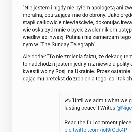
"Nie jestem i nigdy nie byłem apo­lo­ge­tą ani zw
mo­ral­na, obu­rza­ją­ca i nie do obrony. Jako orę­
stą­pił cał­ko­wi­cie nie­wła­ści­wie, do­ko­nu­jąc i
wie oskar­żyć mnie o bycie zwo­len­ni­kiem ustę
wie­dli­wiać inwazji Putina i nie za­mie­rzam tego
nym w "The Sunday Te­le­graph".
Ale dodał: "To nie zmienia faktu, że dekadę temu 
to nad­cho­dzi i jestem jednym z nie­wie­lu po­li­ty
kwestii wojny Rosji na Ukra­inie. Przez ostat­nie
dając mu pre­tekst do zro­bie­nia tego, co i tak ch
✍️ 'Until we admit what we g
lasting peace' | Writes
@Nige
Read the full comment piece 
pic.twitter.com/ioI9rCck4P