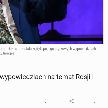
 Reform UK, spadła fala krytyki po jego piątkowych wypowiedziach na
tty Images)
wy­po­wie­dziach na temat Rosji i