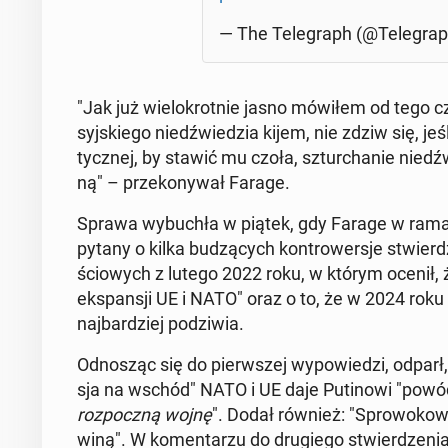
— The Te­le­graph (@Te­le­gra
"Jak już wie­lo­krot­nie jasno mówiłem od tego cz
syj­skie­go niedź­wie­dzia kijem, nie zdziw się, je
tycz­nej, by stawić mu czoła, sztur­cha­nie niedź­wi
ną" – prze­ko­ny­wał Farage.
Sprawa wy­bu­chła w piątek, gdy Farage w ramac
py­ta­ny o kilka bu­dzą­cych kon­tro­wer­sje stwier
ścio­wych z lutego 2022 roku, w którym ocenił, ż
eks­pan­sji UE i NATO" oraz o to, że w 2024 roku w
naj­bar­dziej po­dzi­wia.
Od­no­sząc się do pierw­szej wy­po­wie­dzi, odparł,
sja na wschód" NATO i UE daje Pu­ti­no­wi "pow
roz­pocz­ną wojnę
". Dodał również: "Spro­wo­ko­w
winą". W ko­men­ta­rzu do dru­gie­go stwier­dze­nia