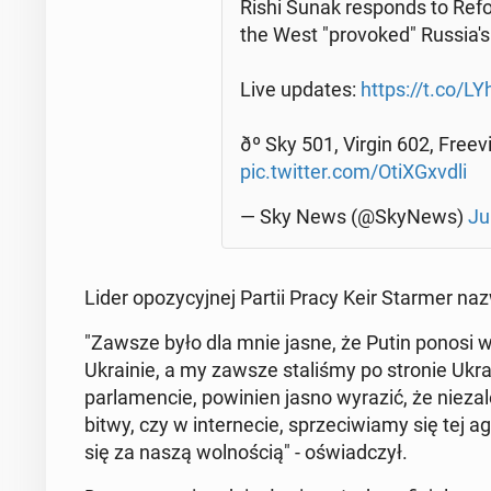
Rishi Sunak re­sponds to Reform
the West "pro­vo­ked" Rus­sia­'s
Live updates:
https://t.co/LY­
ðº Sky 501, Virgin 602, Fre
pic.twitter.com/Oti­XGxvdli
— Sky News (@SkyNews)
Ju
Lider opo­zy­cyj­nej Partii Pracy Keir Starmer na
"Zawsze było dla mnie jasne, że Putin ponosi wy­ł
Ukra­inie, a my zawsze sta­li­śmy po stronie Uk
par­la­men­cie, po­wi­nien jasno wyrazić, że nie­za
bitwy, czy w in­ter­ne­cie, sprze­ci­wia­my się tej 
się za naszą wol­no­ścią" - oświad­czył.