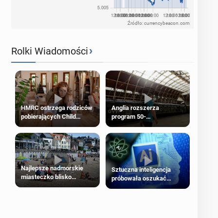
Źródło: currencybeacon.com
›
Rolki Wiadomości
HMRC ostrzega rodziców
Anglia rozszerza
pobierających Child
program 50-
Benefit. Mogą być
procentowych zniżek
zobowiązani do zwrotu
kolejowych na 18-latków
zasiłku
Najlepsze nadmorskie
Sztuczna inteligencja
miasteczko blisko
próbowała oszukać
Londynu
człowieka