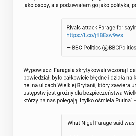
jako osoby, ale po­dzi­wia­łem go jako po­li­ty­ka, 
Rivals attack Farage for sayi
https://t.co/jfIBEsw9ws
— BBC Po­li­tics (@BBC­Po­li­tic
Wy­po­wie­dzi Farage’a skry­ty­ko­wa­li wczoraj lider
po­wie­dział, było cał­ko­wi­cie błędne i działa n
nej na ulicach Wiel­kiej Bry­ta­nii, który zawier
ustępstw jest groźny dla bez­pie­czeń­stwa Wiel­kie
którzy na nas po­le­ga­ją, i tylko ośmiela Putina
'What Nigel Farage said was c