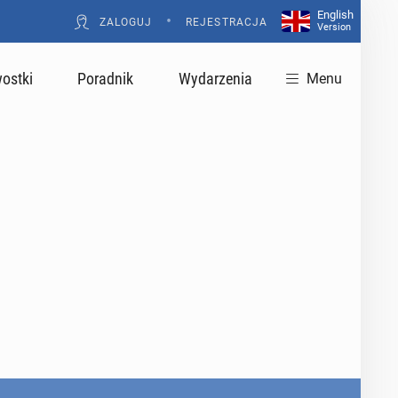
English
•
ZALOGUJ
REJESTRACJA
Version
ostki
Poradnik
Wydarzenia
Menu