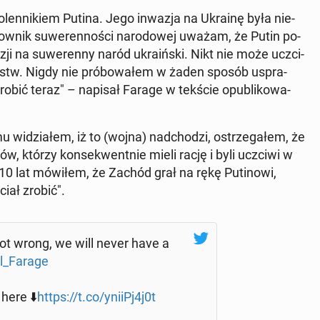
o­len­ni­kiem Putina. Jego inwazja na Ukrainę była nie­
dow­nik su­we­ren­no­ści na­ro­do­wej uważam, że Putin po­
nwazji na su­we­ren­ny naród ukra­iń­ski. Nikt nie może uczci­
pstw. Nigdy nie pró­bo­wa­łem w żaden sposób uspra­
 robić teraz" – napisał Farage w tekście opu­bli­ko­wa­
wi­dzia­łem, iż to (wojna) nad­cho­dzi, ostrze­ga­łem, że
­ków, którzy kon­se­kwent­nie mieli rację i byli uczciwi w
 10 lat mówiłem, że Zachód grał na rękę Pu­ti­no­wi,
ciał zrobić".
ot wrong, we will never have a
l_Farage
here ⬇️
https://t.co/yniiPj4j0t