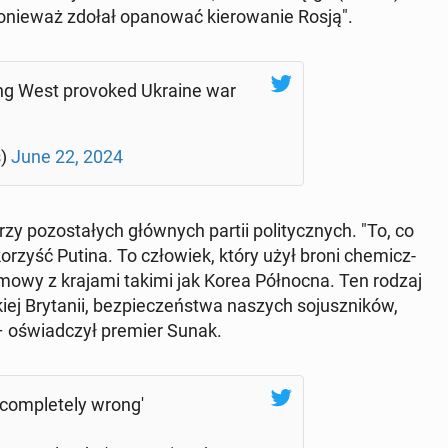
po­nie­waż zdołał opa­no­wać kie­ro­wa­nie Rosją".
ng West pro­vo­ked Ukraine war
s)
June 22, 2024
zy po­zo­sta­łych głów­nych partii po­li­tycz­nych. "To, co
a korzyść Putina. To czło­wiek, który użył broni che­micz­
a umowy z krajami takimi jak Korea Pół­noc­na. Ten rodzaj
j Bry­ta­nii, bez­pie­czeń­stwa naszych so­jusz­ni­ków,
" – oświad­czył premier Sunak.
om­ple­te­ly wrong'