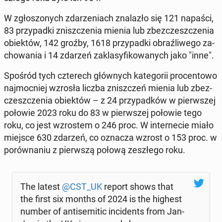
W zgło­szo­nych zda­rze­niach zna­la­zło się 121 napaści,
83 przy­pad­ki znisz­cze­nia mienia lub zbez­czesz­cze­nia
obiek­tów, 142 groźby, 1618 przy­pad­ki ob­raź­li­we­go za­
cho­wa­nia i 14 zdarzeń za­kla­sy­fi­ko­wa­nych jako "inne".
Spośród tych czte­rech głów­nych ka­te­go­rii pro­cen­to­wo
naj­moc­niej wzrosła liczba znisz­czeń mienia lub zbez­
czesz­cze­nia obiek­tów – z 24 przy­pad­ków w pierw­szej
połowie 2023 roku do 83 w pierw­szej połowie tego
roku, co jest wzro­stem o 246 proc. W in­ter­ne­cie miało
miejsce 630 zdarzeń, co oznacza wzrost o 153 proc. w
po­rów­na­niu z pierw­szą połową ze­szłe­go roku.
The latest
@CST_UK
report shows that
the first six months of 2024 is the highest
number of an­ti­se­mi­tic in­ci­dents from Jan-