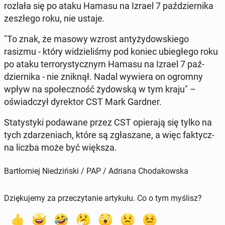
rozlała się po ataku Hamasu na Izrael 7 paź­dzier­ni­ka
ze­szłe­go roku, nie ustaje.
"To znak, że masowy wzrost an­ty­ży­dow­skie­go
rasizmu - który wi­dzie­li­śmy pod koniec ubie­głe­go roku
po ataku ter­ro­ry­stycz­nym Hamasu na Izrael 7 paź­
dzier­ni­ka - nie zniknął. Nadal wywiera on ogromny
wpływ na spo­łecz­ność ży­dow­ską w tym kraju" –
oświad­czył dy­rek­tor CST Mark Gardner.
Sta­ty­sty­ki po­da­wa­ne przez CST opie­ra­ją się tylko na
tych zda­rze­niach, które są zgła­sza­ne, a więc fak­tycz­
na liczba może być większa.
Bartłomiej Niedziński / PAP / Adriana Chodakowska
Dziękujemy za przeczytanie artykułu. Co o tym myślisz?