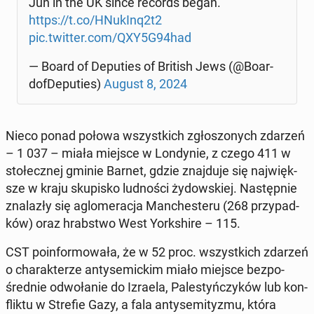
Jun in the UK since records began.
https://t.co/HNukInq2t2
pic.twitter.com/QXY5G94had
— Board of De­pu­ties of British Jews (@Bo­ar­
do­fDe­pu­ties)
August 8, 2024
Nieco ponad połowa wszyst­kich zgło­szo­nych zdarzeń
– 1 037 – miała miejsce w Lon­dy­nie, z czego 411 w
sto­łecz­nej gminie Barnet, gdzie znaj­du­je się naj­więk­
sze w kraju sku­pi­sko lud­no­ści ży­dow­skiej. Na­stęp­nie
zna­la­zły się aglo­me­ra­cja Man­che­ste­ru (268 przy­pad­
ków) oraz hrab­stwo West York­shi­re – 115.
CST po­in­for­mo­wa­ła, że w 52 proc. wszyst­kich zdarzeń
o cha­rak­te­rze an­ty­se­mic­kim miało miejsce bez­po­
śred­nie od­wo­ła­nie do Izraela, Pa­le­styń­czy­ków lub kon­
flik­tu w Strefie Gazy, a fala an­ty­se­mi­ty­zmu, która