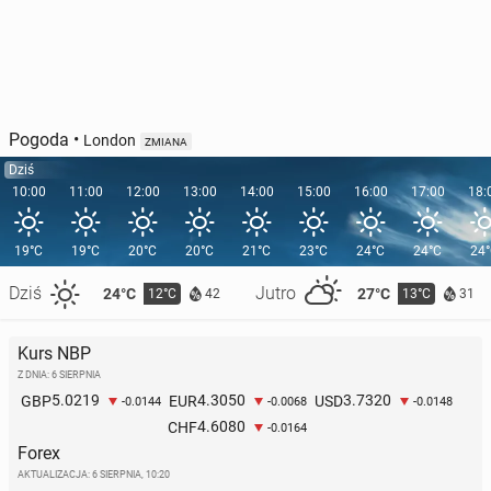
Pogoda
•
London
ZMIANA
Dziś
10:00
11:00
12:00
13:00
14:00
15:00
16:00
17:00
18:
19°C
19°C
20°C
20°C
21°C
23°C
24°C
24°C
24
Dziś
Jutro
24°C
27°C
12°C
13°C
42
31
Kurs NBP
Z DNIA: 6 SIERPNIA
5.0219
4.3050
3.7320
GBP
EUR
USD
-0.0144
-0.0068
-0.0148
4.6080
CHF
-0.0164
Forex
AKTUALIZACJA:
6 SIERPNIA, 10:20