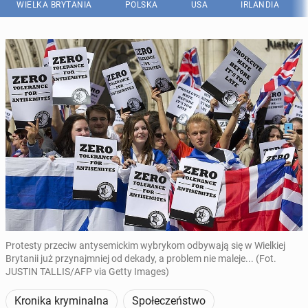
WIELKA BRYTANIA
POLSKA
USA
IRLANDIA
Protesty przeciw antysemickim wybrykom odbywają się w Wielkiej
Brytanii już przynajmniej od dekady, a problem nie maleje... (Fot.
JUSTIN TALLIS/AFP via Getty Images)
Kronika kryminalna
Społeczeństwo