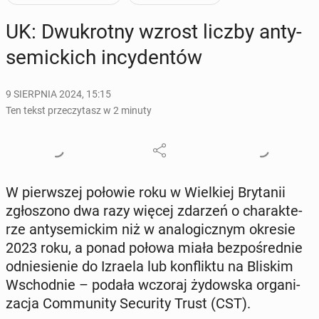
UK: Dwu­krot­ny wzrost liczby an­ty­
se­mic­kich in­cy­den­tów
9 SIERPNIA 2024, 15:15
Ten tekst przeczytasz w 2 minuty
W pierw­szej połowie roku w Wiel­kiej Bry­ta­nii
zgło­szo­no dwa razy więcej zdarzeń o cha­rak­te­
rze an­ty­se­mic­kim niż w ana­lo­gicz­nym okresie
2023 roku, a ponad połowa miała bez­po­śred­nie
od­nie­sie­nie do Izraela lub kon­flik­tu na Bliskim
Wschod­nie – podała wczoraj ży­dow­ska or­ga­ni­
za­cja Com­mu­ni­ty Se­cu­ri­ty Trust (CST).