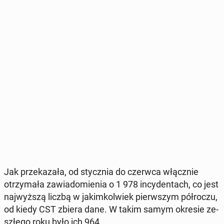
Jak prze­ka­za­ła, od stycz­nia do czerwca włącz­nie
otrzy­ma­ła za­wia­do­mie­nia o 1 978 in­cy­den­tach, co jest
naj­wyż­szą liczbą w ja­kim­kol­wiek pierw­szym pół­ro­czu,
od kiedy CST zbiera dane. W takim samym okresie ze­
szłe­go roku było ich 964.