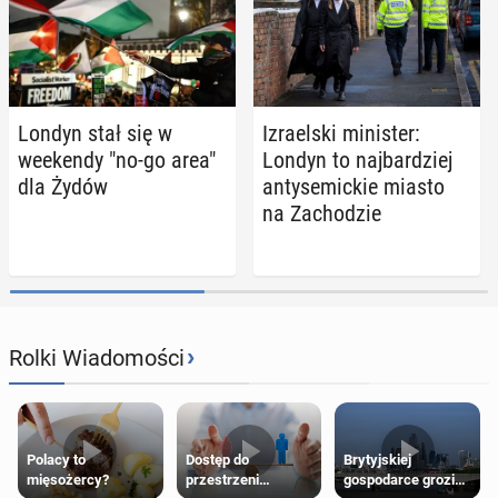
Londyn stał się w
Izra­el­ski mi­ni­ster:
week­en­dy "no-go area"
Londyn to naj­bar­dziej
dla Żydów
an­ty­se­mic­kie miasto
na Za­cho­dzie
›
Rolki Wiadomości
Polacy to
Dostęp do
Brytyjskiej
mięsożercy?
przestrzeni
gospodarce grozi