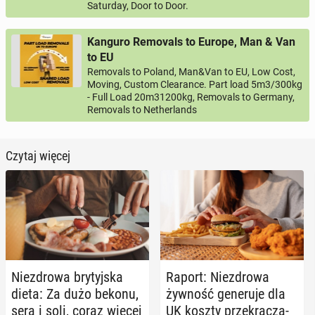
Saturday, Door to Door.
Kanguro Removals to Europe, Man & Van
to EU
Removals to Poland, Man&Van to EU, Low Cost,
Moving, Custom Clearance. Part load 5m3/300kg
- Full Load 20m31200kg, Removals to Germany,
Removals to Netherlands
Czytaj więcej
Nie­zdro­wa bry­tyj­ska
Raport: Nie­zdro­wa
dieta: Za dużo bekonu,
żywność ge­ne­ru­je dla
sera i soli, coraz więcej
UK koszty prze­kra­cza­