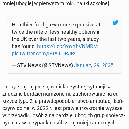
mniej ubogiej w pierw­szym roku nauki szkol­nej.
He­al­thier food grew more expen­si­ve at
twice the rate of less healthy options in
the UK over the last two years, a study
has found.
https://t.co/YovY­hVNMRM
pic.twitter.com/IBP9LORJRG
— STV News (@STVNews)
January 29, 2025
Grupy znaj­du­ją­ce się w nie­ko­rzyst­nej sy­tu­acji są
znacz­nie bar­dziej na­ra­żo­ne na za­cho­ro­wa­nie na cu­
krzy­cę typu 2, a praw­do­po­do­bień­stwo am­pu­ta­cji koń­
czy­ny dolnej w 2022 r. jest prawie trzy­krot­nie wyższe
w przy­pad­ku osób z naj­bar­dziej ubogich grup spo­łecz­
nych niż w przy­pad­ku osób z naj­mniej za­moż­nych.