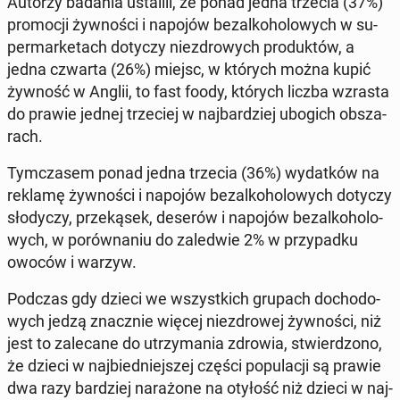
Autorzy badania usta­li­li, że ponad jedna trzecia (37%)
pro­mo­cji żyw­no­ści i napojów bez­al­ko­ho­lo­wych w su­
per­mar­ke­tach dotyczy nie­zdro­wych pro­duk­tów, a
jedna czwarta (26%) miejsc, w których można kupić
żywność w Anglii, to fast foody, których liczba wzrasta
do prawie jednej trze­ciej w naj­bar­dziej ubogich ob­sza­
rach.
Tym­cza­sem ponad jedna trzecia (36%) wy­dat­ków na
reklamę żyw­no­ści i napojów bez­al­ko­ho­lo­wych dotyczy
sło­dy­czy, prze­ką­sek, deserów i napojów bez­al­ko­ho­lo­
wych, w po­rów­na­niu do za­le­d­wie 2% w przy­pad­ku
owoców i warzyw.
Podczas gdy dzieci we wszyst­kich grupach do­cho­do­
wych jedzą znacz­nie więcej nie­zdro­wej żyw­no­ści, niż
jest to za­le­ca­ne do utrzy­ma­nia zdrowia, stwier­dzo­no,
że dzieci w naj­bied­niej­szej części po­pu­la­cji są prawie
dwa razy bar­dziej na­ra­żo­ne na otyłość niż dzieci w naj­