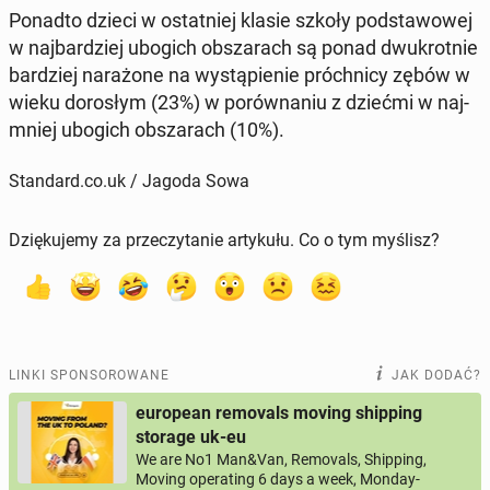
Ponadto dzieci w ostat­niej klasie szkoły pod­sta­wo­wej
w naj­bar­dziej ubogich ob­sza­rach są ponad dwu­krot­nie
bar­dziej na­ra­żo­ne na wy­stą­pie­nie próch­ni­cy zębów w
wieku do­ro­słym (23%) w po­rów­na­niu z dziećmi w naj­
mniej ubogich ob­sza­rach (10%).
Standard.co.uk / Jagoda Sowa
Dziękujemy za przeczytanie artykułu. Co o tym myślisz?
LINKI SPONSOROWANE
JAK DODAĆ?
european removals moving shipping
storage uk-eu
We are No1 Man&Van, Removals, Shipping,
Moving operating 6 days a week, Monday-