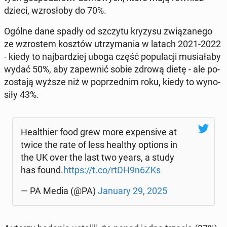
dzieci, wzro­sło­by do 70%.
Ogólne dane spadły od szczytu kryzysu zwią­za­ne­go
ze wzro­stem kosztów utrzy­ma­nia w latach 2021-2022
- kiedy to naj­bar­dziej uboga część po­pu­la­cji mu­sia­ła­by
wydać 50%, aby za­pew­nić sobie zdrową dietę - ale po­
zo­sta­ją wyższe niż w po­przed­nim roku, kiedy to wy­no­
si­ły 43%.
He­al­thier food grew more expen­si­ve at
twice the rate of less healthy options in
the UK over the last two years, a study
has found.
https://t.co/rtDH9n6ZKs
— PA Media (@PA)
January 29, 2025