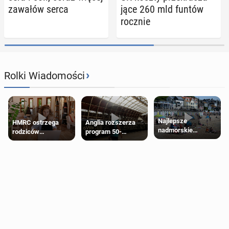
zawałów serca
ją­ce 260 mld funtów
rocznie
›
Rolki Wiadomości
Najlepsze
HMRC ostrzega
Anglia rozszerza
nadmorskie
rodziców
program 50-
miasteczko blisko
pobierających Child
procentowych
Londynu
Benefit. Mogą być
zniżek kolejowych
zobowiązani do
na 18-latków
zwrotu zasiłku