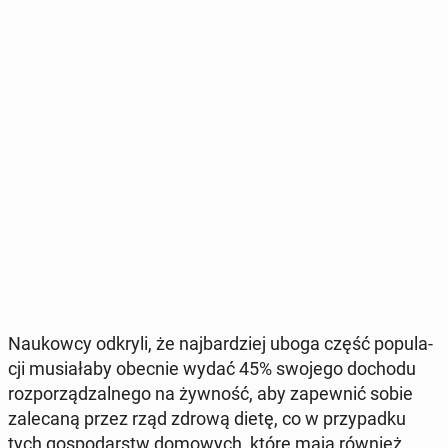
Na­ukow­cy odkryli, że naj­bar­dziej uboga część po­pu­la­
cji mu­sia­ła­by obecnie wydać 45% swojego dochodu
roz­po­rzą­dzal­ne­go na żywność, aby za­pew­nić sobie
za­le­ca­ną przez rząd zdrową dietę, co w przy­pad­ku
tych go­spo­darstw do­mo­wych, które mają również