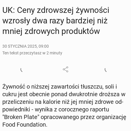
UK: Ceny zdrow­szej żyw­no­ści
wzrosły dwa razy bar­dziej niż
mniej zdro­wych pro­duk­tów
30 STYCZNIA 2025, 09:00
Ten tekst przeczytasz w 2 minuty
Żywność o niższej za­war­to­ści tłusz­czu, soli i
cukru jest obecnie ponad dwu­krot­nie droższa w
prze­li­cze­niu na kalorie niż jej mniej zdrowe od­
po­wied­ni­ki - wynika z co­rocz­ne­go raportu
"Broken Plate" opra­co­wa­ne­go przez or­ga­ni­za­cję
Food Fo­un­da­tion.