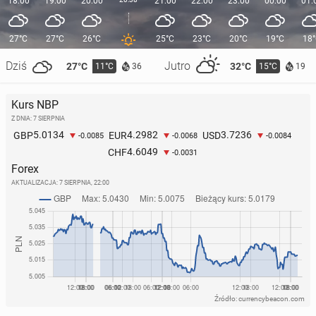
18:00
19:00
20:00
21:00
22:00
23:00
00:00
01:
27°C
27°C
26°C
25°C
23°C
20°C
19°C
18
Dziś
Jutro
27°C
32°C
11°C
15°C
36
19
Kurs NBP
Z DNIA: 7 SIERPNIA
5.0134
4.2982
3.7236
GBP
EUR
USD
-0.0085
-0.0068
-0.0084
4.6049
CHF
-0.0031
Forex
AKTUALIZACJA:
7 SIERPNIA, 22:00
Źródło: currencybeacon.com