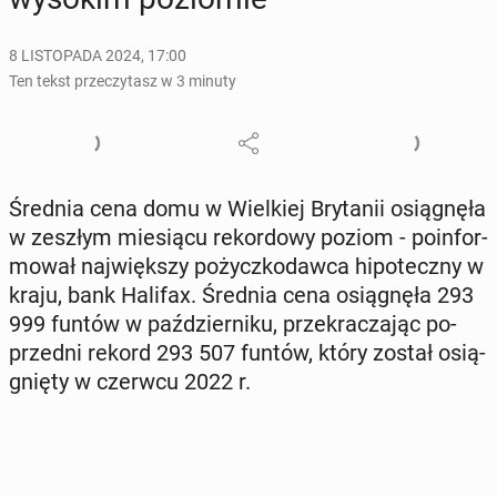
8 LISTOPADA 2024, 17:00
Ten tekst przeczytasz w 3 minuty
Średnia cena domu w Wiel­kiej Bry­ta­nii osią­gnę­ła
w zeszłym mie­sią­cu re­kor­do­wy poziom - po­in­for­
mo­wał naj­więk­szy po­życz­ko­daw­ca hi­po­tecz­ny w
kraju, bank Halifax. Średnia cena osią­gnę­ła 293
999 funtów w paź­dzier­ni­ku, prze­kra­cza­jąc po­
przed­ni rekord 293 507 funtów, który został osią­
gnię­ty w czerwcu 2022 r.