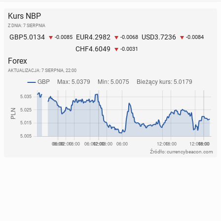
Kurs NBP
Z DNIA: 7 SIERPNIA
5.0134
4.2982
3.7236
GBP
EUR
USD
-0.0085
-0.0068
-0.0084
4.6049
CHF
-0.0031
Forex
AKTUALIZACJA:
7 SIERPNIA, 22:00
Źródło: currencybeacon.com