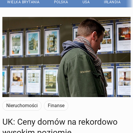
WIELKA BRYTANIA
POLSKA
USA
IRLANDIA
Nieruchomości
Finanse
UK: Ceny domów na re­kor­do­wo
wysokim po­zio­mie