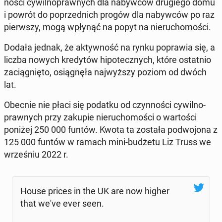
no­ści cy­wil­no­praw­nych dla na­byw­ców dru­gie­go domu
i powrót do po­przed­nich progów dla na­byw­ców po raz
pierw­szy, mogą wpłynąć na popyt na nie­ru­cho­mo­ści.
Dodała jednak, że ak­tyw­ność na rynku po­pra­wia się, a
liczba nowych kre­dy­tów hi­po­tecz­nych, które ostat­nio
za­cią­gnię­to, osią­gnę­ła naj­wyż­szy poziom od dwóch
lat.
Obecnie nie płaci się podatku od czyn­no­ści cy­wil­no­
praw­nych przy zakupie nie­ru­cho­mo­ści o war­to­ści
poniżej 250 000 funtów. Kwota ta została po­dwo­jo­na z
125 000 funtów w ramach mini-budżetu Liz Truss we
wrze­śniu 2022 r.
House prices in the UK are now higher
that we've ever seen.