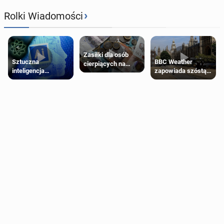
›
Rolki Wiadomości
Zasiłki dla osób
Sztuczna
BBC Weather
cierpiących na
inteligencja
zapowiada szóstą
schorzenia
próbowała oszukać
falę upałów w
psychiczne
człowieka
Londynie