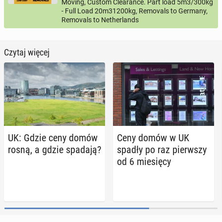
Moving, Custom Clearance. Part load 5m3/300kg
- Full Load 20m31200kg, Removals to Germany,
Removals to Netherlands
Czytaj więcej
UK: Gdzie ceny domów
Ceny domów w UK
rosną, a gdzie spadają?
spadły po raz pierw­szy
od 6 mie­się­cy