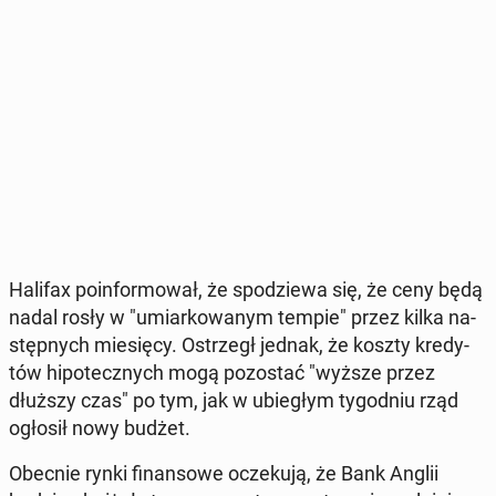
Halifax po­in­for­mo­wał, że spo­dzie­wa się, że ceny będą
nadal rosły w "umiar­ko­wa­nym tempie" przez kilka na­
stęp­nych mie­się­cy. Ostrzegł jednak, że koszty kre­dy­
tów hi­po­tecz­nych mogą po­zo­stać "wyższe przez
dłuższy czas" po tym, jak w ubie­głym ty­go­dniu rząd
ogłosił nowy budżet.
Obecnie rynki fi­nan­so­we ocze­ku­ją, że Bank Anglii