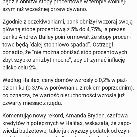
będzie obniżał stopy pro­cen­to­we w tempie wol­niej­
szym niż wcze­śniej prze­wi­dy­wa­no.
Zgodnie z ocze­ki­wa­nia­mi, bank obniżył wczoraj swoją
główną stopę pro­cen­to­wą z 5% do 4,75%, a prezes
banku Andrew Bailey po­in­for­mo­wał, że stopy pro­cen­
to­we będą "dalej stop­nio­wo spadać". Ostrzegł
ponadto, że "nie można obniżać stóp pro­cen­to­wych
zbyt szybko ani zbyt mocno", aby utrzy­mać in­fla­cję
blisko celu 2%.
Według Halifax, ceny domów wzrosły o 0,2% w paź­
dzier­ni­ku (o 3,9% w po­rów­na­niu z rokiem po­przed­nim),
co oznacza, że ​​war­tość nie­ru­cho­mo­ści wzrosła już
czwarty miesiąc z rzędu.
Ko­men­tu­jąc nowy rekord, Amanda Bryden, szefowa
kre­dy­tów hi­po­tecz­nych w Halifax, wska­za­ła, że ​​za­po­
wie­dzi bu­dże­to­we, takie jak wyższy podatek od czyn­