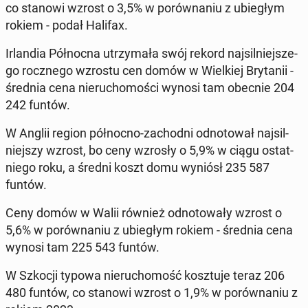
co stanowi wzrost o 3,5% w po­rów­na­niu z ubie­głym
rokiem - podał Halifax.
Ir­lan­dia Pół­noc­na utrzy­ma­ła swój rekord naj­sil­niej­sze­
go rocz­ne­go wzrostu cen domów w Wiel­kiej Bry­ta­nii -
średnia cena nie­ru­cho­mo­ści wynosi tam obecnie 204
242 funtów.
W Anglii region pół­noc­no-za­chod­ni od­no­to­wał naj­sil­
niej­szy wzrost, bo ceny wzrosły o 5,9% w ciągu ostat­
nie­go roku, a średni koszt domu wyniósł 235 587
funtów.
Ceny domów w Walii również od­no­to­wa­ły wzrost o
5,6% w po­rów­na­niu z ubie­głym rokiem - średnia cena
wynosi tam 225 543 funtów.
W Szkocji typowa nie­ru­cho­mość kosz­tu­je teraz 206
480 funtów, co stanowi wzrost o 1,9% w po­rów­na­niu z