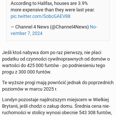
Ac­cor­ding to Halifax, houses are 3.9%
more expen­si­ve than they were last year.
pic.twitter.com/Sobc­GA­EV88
— Channel 4 News (@Channel4News)
No­
vem­ber 7, 2024
Jeśli ktoś nabywa dom po raz pierw­szy, nie płaci
podatku od czyn­no­ści cy­wil­no­praw­nych od domów o
war­to­ści do 425 000 funtów - po pod­nie­sie­niu tego
progu z 300 000 funtów.
Te wyższe progi mają po­wró­cić jednak do po­przed­nich
po­zio­mów w marcu 2025 r.
Londyn po­zo­sta­je naj­droż­szym miej­scem w Wiel­kiej
Bry­ta­nii, jeśli chodzi o zakup domu. Średnia cena nie­
ru­cho­mo­ści w stolicy wynosi obecnie 543 308 funtów,