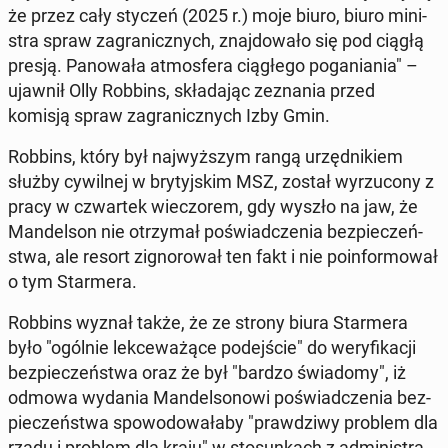
że przez cały styczeń (2025 r.) moje biuro, biuro mi­ni­
stra spraw za­gra­nicz­nych, znaj­do­wa­ło się pod ciągłą
presją. Pa­no­wa­ła at­mos­fe­ra cią­głe­go po­ga­nia­nia" –
ujawnił Olly Robbins, skła­da­jąc ze­zna­nia przed
komisją spraw za­gra­nicz­nych Izby Gmin.
Robbins, który był naj­wyż­szym rangą urzęd­ni­kiem
służby cy­wil­nej w bry­tyj­skim MSZ, został wy­rzu­co­ny z
pracy w czwar­tek wie­czo­rem, gdy wyszło na jaw, że
Man­del­son nie otrzy­mał po­świad­cze­nia bez­pie­czeń­
stwa, ale resort zi­gno­ro­wał ten fakt i nie po­in­for­mo­wał
o tym Star­me­ra.
Robbins wyznał także, że ze strony biura Star­me­ra
było "ogólnie lek­ce­wa­żą­ce po­dej­ście" do we­ry­fi­ka­cji
bez­pie­czeń­stwa oraz że był "bardzo świa­do­my", iż
odmowa wydania Man­del­so­no­wi po­świad­cze­nia bez­
pie­czeń­stwa spo­wo­do­wa­ła­by "praw­dzi­wy problem dla
rządu i problem dla kraju" w sto­sun­kach z ad­mi­ni­stra­