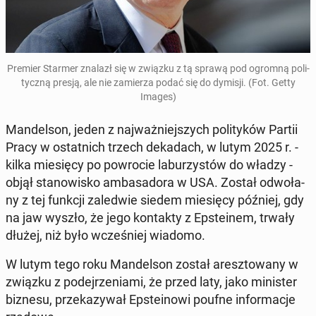
Premier Starmer znalazł się w związku z tą sprawą pod ogromną po­li­
tycz­ną presją, ale nie za­mie­rza podać się do dymisji. (Fot. Getty
Images)
Man­del­son, jeden z naj­waż­niej­szych po­li­ty­ków Partii
Pracy w ostat­nich trzech de­ka­dach, w lutym 2025 r. -
kilka mie­się­cy po po­wro­cie la­bu­rzy­stów do władzy -
objął sta­no­wi­sko am­ba­sa­do­ra w USA. Został od­wo­ła­
ny z tej funkcji za­le­d­wie siedem mie­się­cy później, gdy
na jaw wyszło, że jego kon­tak­ty z Ep­ste­inem, trwały
dłużej, niż było wcze­śniej wiadomo.
W lutym tego roku Man­del­son został aresz­to­wa­ny w
związku z po­dej­rze­nia­mi, że przed laty, jako mi­ni­ster
biznesu, prze­ka­zy­wał Ep­ste­ino­wi poufne in­for­ma­cje