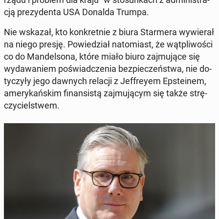
cją pre­zy­den­ta USA Donalda Trumpa.
Nie wskazał, kto kon­kret­nie z biura Star­me­ra wy­wie­rał
na niego presję. Po­wie­dział na­to­miast, że wąt­pli­wo­ści
co do Man­del­so­na, które miało biuro zaj­mu­ją­ce się
wy­da­wa­niem po­świad­cze­nia bez­pie­czeń­stwa, nie do­
ty­czy­ły jego dawnych relacji z Jef­frey­em Ep­ste­inem,
ame­ry­kań­skim fi­nan­si­stą zaj­mu­ją­cym się także strę­
czy­ciel­stwem.