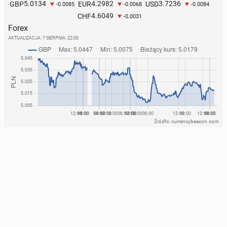
5.0134
4.2982
3.7236
GBP
EUR
USD
-0.0085
-0.0068
-0.0084
4.6049
CHF
-0.0031
Forex
AKTUALIZACJA:
7 SIERPNIA, 22:00
Źródło: currencybeacon.com