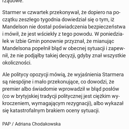
rządowe.
Starmer w czwar­tek prze­ko­ny­wał, że dopiero na po­
cząt­ku ze­szłe­go ty­go­dnia do­wie­dział się o tym, iż
Man­del­son nie dostał po­świad­cze­nia bez­pie­czeń­stwa
i mówił, że jest wście­kły z tego powodu. W po­nie­dzia­
łek w Izbie Gmin po­now­nie przy­znał, że mia­nu­jąc
Man­del­so­na po­peł­nił błąd w obecnej sy­tu­acji i za­pew­
nił, że nie pod­jął­by takiej decyzji, gdyby znał wszyst­kie
oko­licz­no­ści.
Ale po­li­ty­cy opo­zy­cji mówią, że wy­ja­śnie­nia Star­me­ra
są nie­spój­ne i mało prze­ko­nu­ją­ce, co dowodzi, że
premier albo świa­do­mie wpro­wa­dził w błąd posłów
(co w bry­tyj­skiej tra­dy­cji po­li­tycz­nej jest ciężkim wy­
kro­cze­niem, wy­ma­ga­ją­cym re­zy­gna­cji), albo wykazał
się ka­ta­stro­fal­nym brakiem oceny sy­tu­acji.
PAP / Adriana Chodakowska