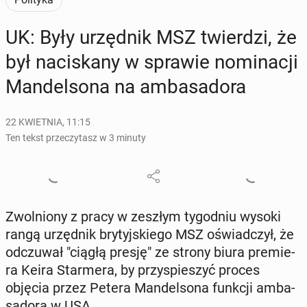
UK: Były urzęd­nik MSZ twier­dzi, że
był na­ci­ska­ny w sprawie no­mi­na­cji
Man­del­so­na na am­ba­sa­do­ra
22 KWIETNIA, 11:15
Ten tekst przeczytasz w 3 minuty
Zwol­nio­ny z pracy w zeszłym ty­go­dniu wysoki
rangą urzęd­nik bry­tyj­skie­go MSZ oświad­czył, że
od­czu­wał "ciągłą presję" ze strony biura pre­mie­
ra Keira Star­me­ra, by przy­spie­szyć proces
objęcia przez Petera Man­del­so­na funkcji am­ba­
sa­do­ra w USA.