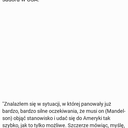
"Zna­la­złem się w sy­tu­acji, w której pa­no­wa­ły już
bardzo, bardzo silne ocze­ki­wa­nia, że musi on (Man­del­
son) objąć sta­no­wi­sko i udać się do Ameryki tak
szybko, jak to tylko możliwe. Szcze­rze mówiąc, myślę,