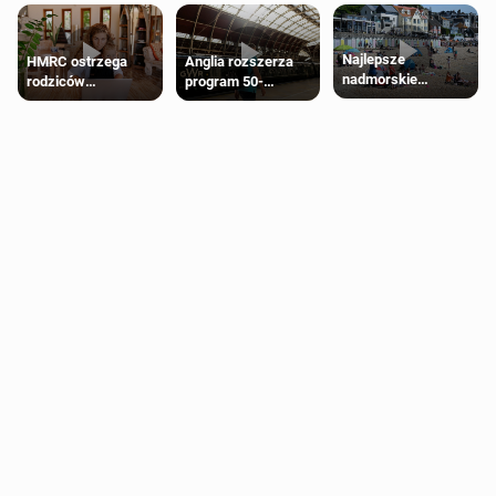
Najlepsze
HMRC ostrzega
Anglia rozszerza
nadmorskie
rodziców
program 50-
miasteczko blisko
pobierających Child
procentowych
Londynu
Benefit. Mogą być
zniżek kolejowych
zobowiązani do
na 18-latków
zwrotu zasiłku