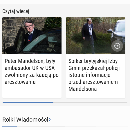
Czytaj więcej
Peter Man­del­son, były
Spiker bry­tyj­skiej Izby
am­ba­sa­dor UK w USA
Gmin prze­ka­zał policji
zwol­nio­ny za kaucją po
istotne in­for­ma­cje
aresz­to­wa­niu
przed aresz­to­wa­niem
Man­del­so­na
›
Rolki Wiadomości