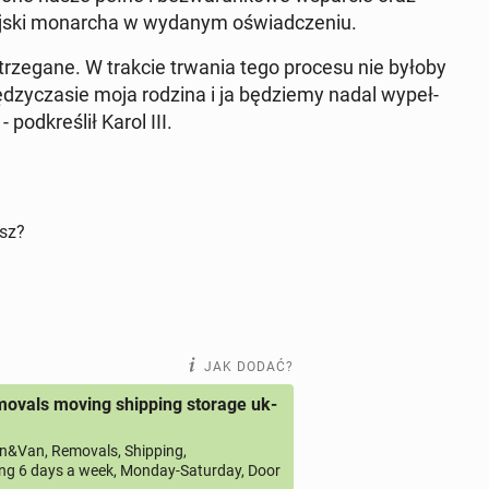
tyj­ski mo­nar­cha w wydanym oświad­cze­niu.
trze­ga­ne. W trakcie trwania tego procesu nie byłoby
zy­cza­sie moja rodzina i ja bę­dzie­my nadal wy­peł­
od­kre­ślił Karol III.
isz?
JAK DODAĆ?
ovals moving shipping storage uk-
&Van, Removals, Shipping,
ng 6 days a week, Monday-Saturday, Door