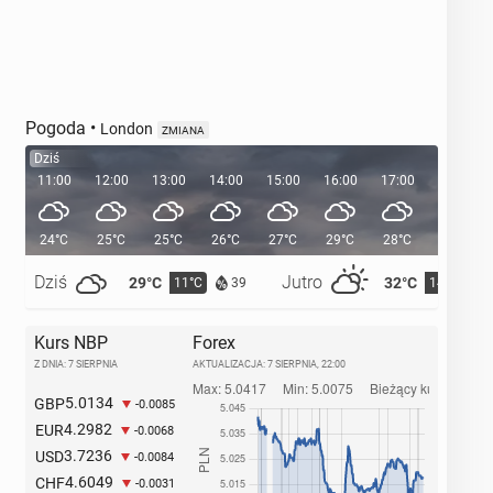
Pogoda
•
London
ZMIANA
Dziś
11:00
12:00
13:00
14:00
15:00
16:00
17:00
18:00
24°C
25°C
25°C
26°C
27°C
29°C
28°C
28°C
Dziś
Jutro
29°C
32°C
11°C
14°C
39
Kurs NBP
Forex
Z DNIA: 7 SIERPNIA
AKTUALIZACJA:
7 SIERPNIA, 22:00
5.0134
GBP
-0.0085
4.2982
EUR
-0.0068
3.7236
USD
-0.0084
4.6049
CHF
-0.0031