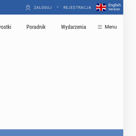
English
•
ZALOGUJ
REJESTRACJA
Version
ostki
Poradnik
Wydarzenia
Menu