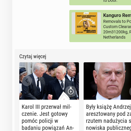
to Door.
Kanguro Remo
Removals to Po
Custom Clearan
20m31200kg, R
Netherlands
Czytaj więcej
Karol III prze­rwał mil­
Były książę Andrzej
cze­nie. Jest gotowy
aresz­to­wa­ny pod z
pomóc policji w
rzu­tem nad­uży­cia s
badaniu po­wią­zań An­
no­wi­ska pu­blicz­ne­