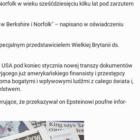
Norfolk w wieku sześć­dzie­się­ciu kilku lat pod za­rzu­tem
 w Berk­shi­re i Norfolk" – na­pi­sa­no w oświad­cze­niu
­cjal­nym przed­sta­wi­cie­lem Wiel­kiej Bry­ta­nii ds.
a w USA pod koniec stycz­nia nowej transzy do­ku­men­tów
ą­ce­go już ame­ry­kań­skie­go fi­nan­si­sty i prze­stęp­cy
eloma bo­ga­ty­mi i wpły­wo­wy­mi ludźmi z całego świata i,
iel­stwem.
u­ją­ce, że prze­ka­zy­wał on Ep­ste­ino­wi poufne in­for­