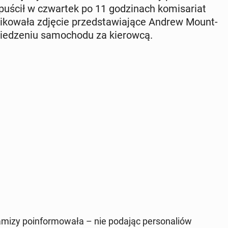
opuścił w czwar­tek po 11 go­dzi­nach ko­mi­sa­riat
li­ko­wa­ła zdjęcie przed­sta­wia­ją­ce Andrew Mo­unt­
ie­dze­niu sa­mo­cho­du za kie­row­cą.
izy po­in­for­mo­wa­ła – nie podając per­so­na­liów