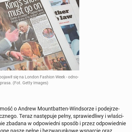
l pojawił się na London Fashion Week - od­no­
ka prasa. (Fot. Getty Images)
do­mość o Andrew Mo­unt­bat­ten-Wind­so­rze i po­dej­rze­
z­ne­go. Teraz na­stę­pu­je pełny, spra­wie­dli­wy i wła­ści­
e zbadana w od­po­wied­ni sposób i przez od­po­wied­nie
one nasze pełne i bez­wa­run­ko­we wspar­cie oraz