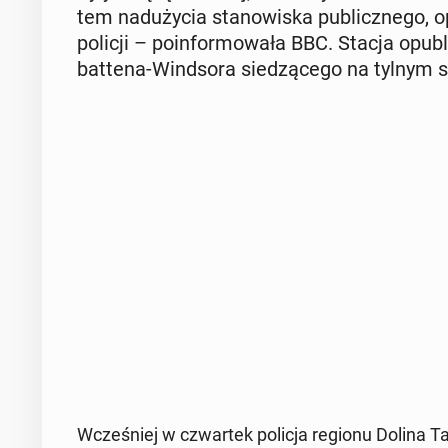
tem nad­uży­cia sta­no­wi­ska pu­blicz­ne­go, 
policji – po­in­for­mo­wa­ła BBC. Stacja opu­b
bat­te­na-Wind­so­ra sie­dzą­ce­go na tylnym s
Wcze­śniej w czwar­tek policja regionu Dolina Tam