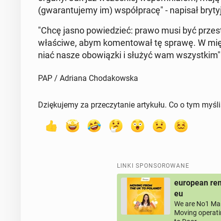
(gwa­ran­tu­je­my im) współ­pra­cę" - napisał bry­
"Chcę jasno po­wie­dzieć: prawo musi być prze­s
wła­ści­we, abym ko­men­to­wał tę sprawę. W mię­d
niać nasze obo­wiąz­ki i służyć wam wszyst­kim" - p
PAP / Adriana Chodakowska
Dziękujemy za przeczytanie artykułu. Co o tym myśl
LINKI SPONSOROWANE
european rem
eu
We are No1 Man
Moving operati