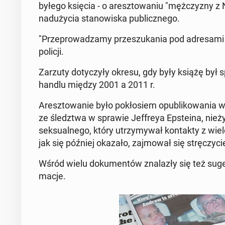
byłego księcia - o aresz­to­wa­niu "męż­czy­zny z 
nad­uży­cia sta­no­wi­ska pu­blicz­ne­go.
"Prze­pro­wa­dza­my prze­szu­ka­nia pod ad­re­sa­mi
policji.
Zarzuty do­ty­czy­ły okresu, gdy były książę był spe
handlu między 2001 a 2011 r.
Aresz­to­wa­nie było po­kło­siem opu­bli­ko­wa­ni
ze śledz­twa w sprawie Jef­freya Ep­ste­ina, nie­ży­j
sek­su­al­ne­go, który utrzy­my­wał kon­tak­ty z wi
jak się później okazało, zaj­mo­wał się strę­czy­c
Wśród wielu do­ku­men­tów zna­la­zły się też su­ge­r
ma­cje.