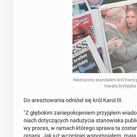
Nie­zra­żo­ny skan­da­lem król Karo
to­wa­ła bry­tyj­s
Do aresz­to­wa­nia odniósł się król Karol III.
"Z głę­bo­kim za­nie­po­ko­je­niem przy­ją­łem wia­
niach do­ty­czą­cych nad­uży­cia sta­no­wi­ska pu­blic
wy proces, w ramach którego sprawa ta zo­sta­ni
organy. Jak już wcze­śniej wspo­mnia­łem, mają 