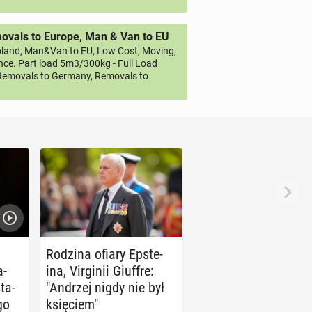
vals to Europe, Man & Van to EU
land, Man&Van to EU, Low Cost, Moving,
ce. Part load 5m3/300kg - Full Load
emovals to Germany, Removals to
Rodzina ofiary Ep­ste­
a­
ina, Vir­gi­nii Giuffre:
ta­
"Andrzej nigdy nie był
go
księ­ciem"