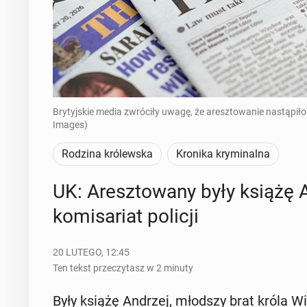
Brytyjskie media zwróciły uwagę, że aresztowanie nastąpił
Images)
Rodzina królewska
Kronika kryminalna
UK: Aresz­to­wa­ny były książę 
ko­mi­sa­riat policji
20 LUTEGO, 12:45
Ten tekst przeczytasz w 2 minuty
Były książę Andrzej, młodszy brat króla Wiel­k