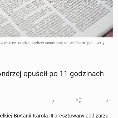
o w dniu 66. urodzin Andrew Mountbattena-Windsora. (Fot. Getty
Andrzej opuścił po 11 go­dzi­nach
iej Bry­ta­nii Karola III aresz­to­wa­ny pod za­rzu­