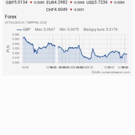
5.0134
4.2982
3.7236
GBP
EUR
USD
-0.0085
-0.0068
-0.0084
4.6049
CHF
-0.0031
Forex
AKTUALIZACJA:
7 SIERPNIA, 22:00
Źródło: currencybeacon.com