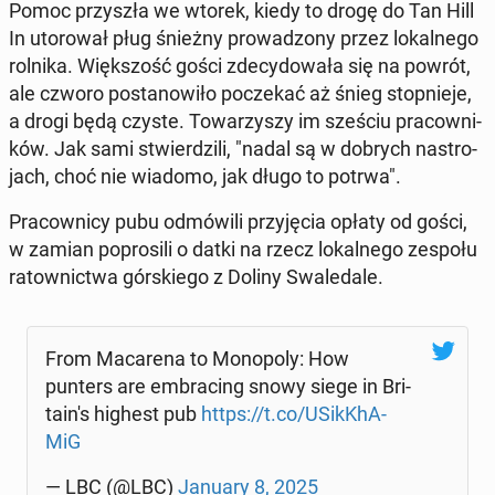
Pomoc przy­szła we wtorek, kiedy to drogę do Tan Hill
In uto­ro­wał pług śnieżny pro­wa­dzo­ny przez lo­kal­ne­go
rolnika. Więk­szość gości zde­cy­do­wa­ła się na powrót,
ale czworo po­sta­no­wi­ło po­cze­kać aż śnieg stop­nie­je,
a drogi będą czyste. To­wa­rzy­szy im sześciu pra­cow­ni­
ków. Jak sami stwier­dzi­li, "nadal są w dobrych na­stro­
jach, choć nie wiadomo, jak długo to potrwa".
Pra­cow­ni­cy pubu od­mó­wi­li przy­ję­cia opłaty od gości,
w zamian po­pro­si­li o datki na rzecz lo­kal­ne­go zespołu
ra­tow­nic­twa gór­skie­go z Doliny Swa­le­da­le.
From Ma­ca­re­na to Mo­no­po­ly: How
punters are em­bra­cing snowy siege in Bri­
ta­in's highest pub
https://t.co/USik­KhA­
MiG
— LBC (@LBC)
January 8, 2025