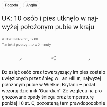
Pogoda
Anglia
UK: 10 osób i pies utknęło w naj­
wy­żej po­ło­żo­nym pubie w kraju
9 STYCZNIA 2025, 09:00
Ten tekst przeczytasz w 2 minuty
Dzie­sięć osób oraz to­wa­rzy­szą­cy im pies zostało
uwię­zio­nych przez śnieg w Tan Hill In, naj­wy­żej
po­ło­żo­nym pubie w Wiel­kiej Bry­ta­nii – podał
wczoraj dzien­nik "Gu­ar­dian". Ze względu na pro­
gno­zo­wa­ne opady śniegu oraz tem­pe­ra­tu­rę
poniżej 10 st. C, po­zo­sta­ną tam praw­do­po­dob­nie