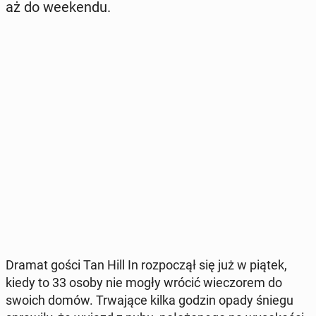
aż do week­en­du.
Dramat gości Tan Hill In roz­po­czął się już w piątek,
kiedy to 33 osoby nie mogły wrócić wie­czo­rem do
swoich domów. Trwa­ją­ce kilka godzin opady śniegu