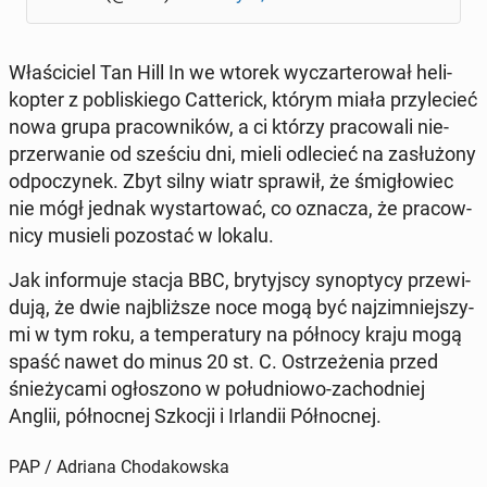
Wła­ści­ciel Tan Hill In we wtorek wy­czar­te­ro­wał he­li­
kop­ter z po­bli­skie­go Cat­te­rick, którym miała przy­le­cieć
nowa grupa pra­cow­ni­ków, a ci którzy pra­co­wa­li nie­
prze­rwa­nie od sześciu dni, mieli od­le­cieć na za­słu­żo­ny
od­po­czy­nek. Zbyt silny wiatr sprawił, że śmi­gło­wiec
nie mógł jednak wy­star­to­wać, co oznacza, że pra­cow­
ni­cy musieli po­zo­stać w lokalu.
Jak in­for­mu­je stacja BBC, bry­tyj­scy syn­op­ty­cy prze­wi­
du­ją, że dwie naj­bliż­sze noce mogą być naj­zim­niej­szy­
mi w tym roku, a tem­pe­ra­tu­ry na północy kraju mogą
spaść nawet do minus 20 st. C. Ostrze­że­nia przed
śnie­ży­ca­mi ogło­szo­no w po­łu­dnio­wo-za­chod­niej
Anglii, pół­noc­nej Szkocji i Ir­lan­dii Pół­noc­nej.
PAP / Adriana Chodakowska