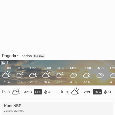
Pogoda
•
London
ZMIANA
Dziś
09:00
10:00
11:00
12:00
13:00
14:00
15:00
16:00
17:
21°C
22°C
23°C
26°C
28°C
31°C
32°C
32°C
31
Dziś
Jutro
32°C
29°C
14°C
15°C
33
34
Kurs NBP
Z DNIA: 7 SIERPNIA