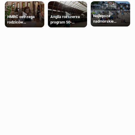
Najlepsze
HMRC ostrzega
Anglia rozszerza
nadmorskie
rodziców
program 50-
miasteczko blisko
pobierających Child
procentowych
Londynu
Benefit. Mogą być
zniżek kolejowych
zobowiązani do
na 18-latków
zwrotu zasiłku