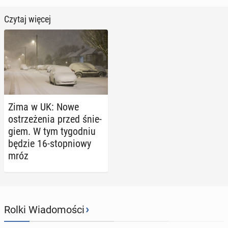
Czytaj więcej
Zima w UK: Nowe
ostrze­że­nia przed śnie­
giem. W tym ty­go­dniu
będzie 16-stop­nio­wy
mróz
›
Rolki Wiadomości