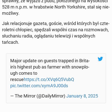
spra­wi­ły, że wyjazd z pubu, po­ło­żo­ne­go na wy­so­ko­ści
528 m n.p.m. w hrab­stwie North York­shi­re, stał się nie­
moż­li­wy.
Jak re­la­cjo­nu­je gazeta, goście, wśród których był czte­
ro­let­ni chło­piec, spę­dza­li wspólni czas na roz­mo­wach,
słu­cha­niu radia, oglą­da­niu te­le­wi­zji i wspól­nych
tańcach.
Major update on guests trapped in Bri­ta­
in's highest pub as farmer with snow­plo­
ugh comes to
rescue
https://t.co/XVq6Q5VubQ
pic.twitter.com/xymA9J00ds
— The Mirror (@Da­ily­Mir­ror)
January 8, 2025