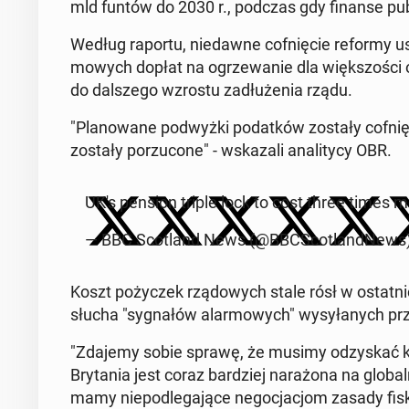
mld funtów do 2030 r., podczas gdy finanse pub­
Według raportu, niedawne cofnię­cie reformy us
mowych dopłat na ogrze­wanie dla więk­szoś­ci osó
do dal­szego wzrostu zadłuże­nia rządu.
"Planowane pod­wyż­ki po­datków zostały cofni
zostały porzu­cone" - wskaza­li anal­i­ty­cy OBR.
UK's pension triple lock to cost three times 
— BBC Scot­land News (@BBC­Scot­land­News
Koszt poży­czek rzą­dowych s
tale rósł w os­tat­n
słucha "syg­nałów alar­mowych" wysyłanych prze
"Zdajemy sobie sprawę, że musimy odzyskać kon­
Bry­ta­nia jest coraz bardziej narażona na glob­
mamy niepodle­ga­jące ne­goc­jacjom zasady fiskal