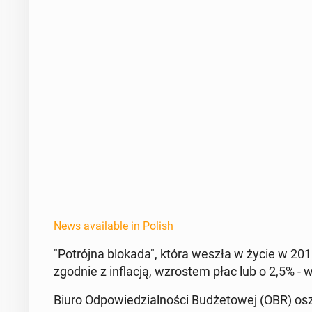
News available in Polish
"Potrój­na blokada", która weszła w życie w 2011 
zgodnie z in­flacją, wzrostem płac lub o 2,5% - 
Biuro Odpowiedzial­noś­ci Budże­towej (OBR) os­za