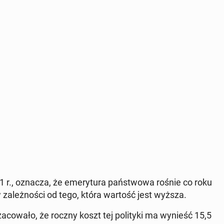
r., oznacza, że ​​e­mery­tu­ra państ­wowa rośnie co roku
w za­leżnoś­ci od tego, która wartość jest wyższa.
­cow­ało, że roczny koszt tej poli­ty­ki ma wynieść 15,5