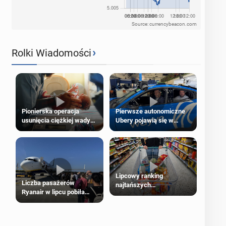
Source: currencybeacon.com
›
Rolki Wiadomości
Pierwsze autonomiczne
Pionierska operacja
Ubery pojawią się w
usunięcia ciężkiej wady
Londynie jeszcze tego
wrodzonej płodu w łonie
lata
matki
Lipcowy ranking
Liczba pasażerów
najtańszych
Ryanair w lipcu pobiła
supermarketów
rekord