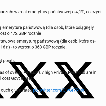
nacza­ło wzrost emery­tu­ry państ­wowej o 4,1%, co czyni
 emery­turę państ­wową (dla osób, które os­iągnęły
zrost o 472 GBP rocznie
sta­wową emery­turę państ­wową (dla osób, które os­
16 r.) - to wzrost o 363 GBP rocznie.
t points.
s of overall Pen­sions v high Private Pen­sions are in
ll cost Govt more).
; ouch given rates
pic.twitter.com/CjVGr7Rhsr