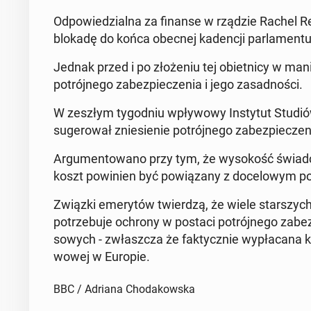
Odpowiedzial­na za finanse w rządzie Rachel Ree
blokadę do końca obecnej kadencji par­la­men­tu
Jednak przed i po złoże­niu tej obiet­ni­cy w ma
potrójnego zabez­pieczenia i jego za­sad­noś­ci.
W zeszłym ty­god­niu wpły­wowy In­sty­tut Studió
sug­erował zniesie­nie potrójnego zabez­piecze
Ar­gu­men­towano przy tym, że wysokość świad
koszt powinien być pow­iązany z do­celowym p
Związki emery­tów twierdzą, że wiele starszych o
potrze­bu­je ochrony w postaci potrójnego zabez­p
sowych - zwłaszcza że fak­ty­cznie wypła­cana k
wowej w Europie.
BBC / Adriana Chodakowska