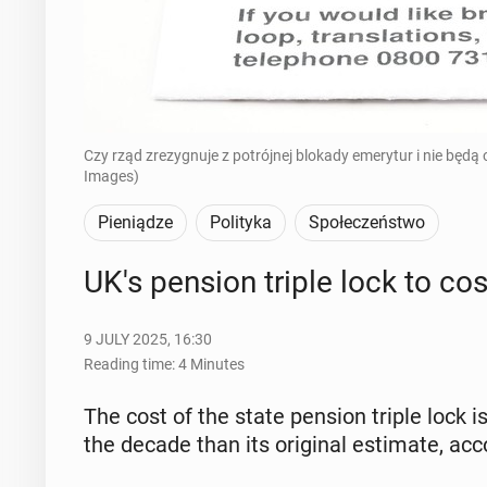
Czy rząd zrezygnuje z potrójnej blokady emerytur i nie będą
Images)
Pieniądze
Polityka
Społeczeństwo
UK's pension triple lock to co
9 JULY 2025, 16:30
Reading time: 4 Minutes
The cost of the state pension triple lock i
the decade than its orig­i­nal es­ti­mate, ac­cor