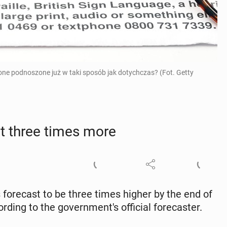
 one podnoszone już w taki sposób jak dotychczas? (Fot. Getty
st three times more
s fore­cast to be three times higher by the end of
d­ing to the gov­ern­men­t's of­fi­cial fore­cast­er.