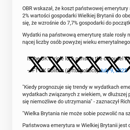
OBR wskazał, że koszt państ­wowej emery­tu­ry s
2% wartoś­ci gospo­dar­ki Wielkiej Bry­tanii do 
się, że wzrośnie do 7,7% gospo­dar­ki do począt
Wydatki na państ­wową emery­turę stale rosły ni
nącej liczby osób powyżej wieku emery­tal­nego
Is the UK’s triple lock pension the carousel t
— FT UK Pol­i­tics (@ftukpol­i­tics)
July 9, 2025
"Kiedy prog­nozu­je się trendy w wydatkach eme
wydatkach związanych z wiekiem, w dłuższej per­s
się niemożli­we do utrzy­ma­nia" - za­z­naczył Ri
"Wielka Bry­ta­nia nie może sobie poz­wolić na sz
Państ­wowa emery­tu­ra w Wielkiej Bry­tanii jest