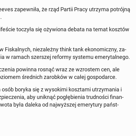
ves za­pewniła, że ​​rząd Partii Pracy utrzyma potrójną
.
n­i­feś­cie toczyła się oży­wiona debata na temat kosztów
w Fiskalnych, nieza­leżny think tank eko­nom­iczny, za­
nia w ramach sz­er­szej reformy systemu emery­tal­nego.
­czenia powinna rosnąć wraz ze wzrostem cen, ale
oziomem śred­nich zarobków w całej gospo­darce.
sób boryka się z wysoki­mi kosz­ta­mi utrzy­ma­nia i
ieczenia, aby uniknąć pogłę­bi­enia trud­noś­ci fi­nan­
wota była daleka od na­jwyższej emery­tu­ry państ­