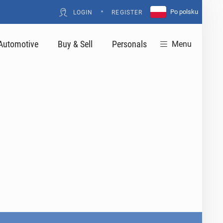
•
Po polsku
LOGIN
REGISTER
Automotive
Buy & Sell
Personals
Menu