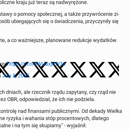
liczne kraju już teraz są nad­wyrężone.
tawy o pomocy społecznej, a także przy­wróce­nie zi­
b ub­ie­ga­ją­cych się o świad­czenia, przy­czyniły się
ęte, a co ważniejsze, planowane re­dukc­je wydatków
more
https://t.co/9WUaxjRW3n
)
July 8, 2025
ich dniach, ale r
zecznik rządu za­py­tany, czy rząd nie
z OBR, odpowiedzi­ał, że ich nie podziela.
trolę nad fi­nansa­mi pub­liczny­mi. Od dekady Wielka
alne ryzyka i wahania stóp pro­cen­towych, dlatego
ne i na tym się sku­pi­amy" - wy­jaśnił.