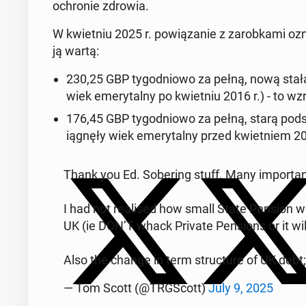
ochronie zdrowia.
W kwiet­niu 2025 r. pow­iązanie z zarobka­mi oz­
ją wartą:
230,25 GBP ty­god­niowo za pełną, nową stałą
wiek emery­tal­ny po kwiet­niu 2016 r.) - to w
176,45 GBP ty­god­niowo za pełną, starą pod­
iągnęły wiek emery­tal­ny przed kwiet­niem 20
Thank you Ed. Sober­ing stuff. Many im­por­tan
I had not re­alised how small State Pension wa
UK (ie DON’T whack Private Pen­sions or it wi
Also the change in term struc­ture of UK debt
— Tom Scott (@TRGScott)
July 9, 2025