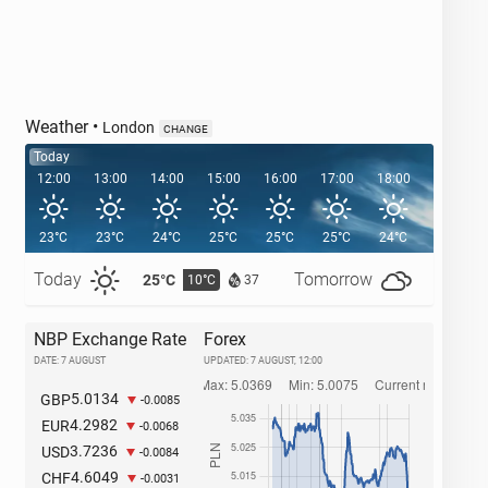
Weather
•
London
CHANGE
Today
12:00
13:00
14:00
15:00
16:00
17:00
18:00
19:00
23°C
23°C
24°C
25°C
25°C
25°C
24°C
22°C
Today
Tomorrow
25°C
27°C
10°C
1
37
NBP Exchange Rate
Forex
DATE: 7 AUGUST
UPDATED:
7 AUGUST, 12:00
5.0134
GBP
-0.0085
4.2982
EUR
-0.0068
3.7236
USD
-0.0084
4.6049
CHF
-0.0031