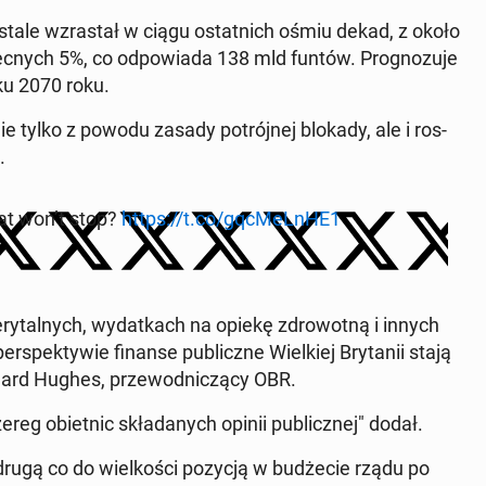
tale wzras­tał w ciągu os­tat­nich ośmiu dekad, z około
obec­nych 5%, co odpowia­da 138 mld funtów. Prog­nozu­je
ku 2070 roku.
e tylko z powodu zasady potrójnej blokady, ale i ros­
.
hat won’t stop?
https://t.co/gqcMeLnHE1
ry­tal­nych, wydatkach na opiekę zdrowot­ną i innych
pek­ty­wie finanse pub­liczne Wielkiej Bry­tanii stają
chard Hughes, prze­wod­niczą­cy OBR.
ereg obiet­nic składanych opinii pub­licznej" dodał.
 drugą co do wielkoś­ci pozycją w budże­cie rządu po