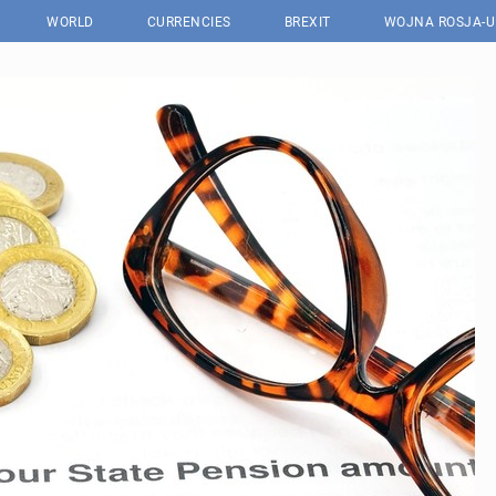
WORLD
CURRENCIES
BREXIT
WOJNA ROSJA-U