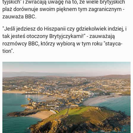
tyjs­kich" i zwraca­ją uwagę na to, że wiele bry­tyjs­kich
plaż dorównu­je swoim pięknem tym za­granicznym -
zauważa BBC.
"Jeśli jedziesz do Hisz­panii czy gdziekol­wiek indziej, i
tak jesteś otoc­zony Bry­tyjczyka­mi!" - za­uważa­ją
rozmów­cy BBC, którzy wybiorą w tym roku "stay­ca­
tion".