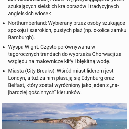
szuka­ją­cych siel­s­kich kra­jo­brazów i trady­cyjnych
ang­iel­s­kich wiosek.
Northum­ber­land
: Wybier­any przez osoby szuka­jące
spokoju i sze­ro­kich, pustych plaż (np. okolice zamku
Bam­burgh).
Wyspa Wight
: Często porówny­wana w
tegorocznych tren­dach do wybrzeża Chorwacji ze
względu na mal­own­icze klify i błęk­it­ną wodę.
Miasta (City Breaks)
: Wśród miast liderem jest
Londyn
, a tuż za nim plasują się Edyn­burg
oraz
Belfast
, który został wyróżniony jako jeden z „na­
jbardziej gościn­nych" kierunk­ów.