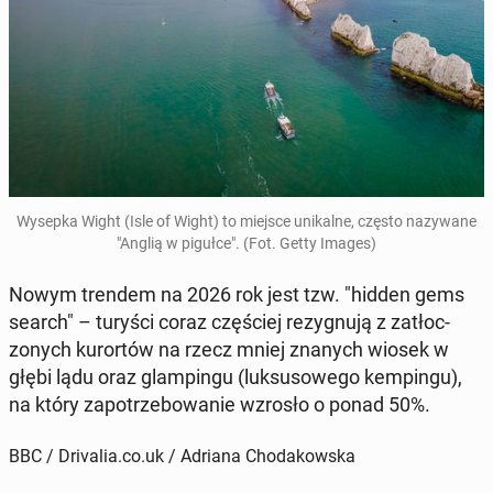
Wysepka Wight (Isle of Wight) to miejsce unikalne, często nazy­wane
"Anglią w pigułce". (Fot. Getty Images)
Nowym trendem na 2026 rok jest tzw. "hidden gems
search"
– turyści coraz częś­ciej rezygnu­ją z za­tłoc­
zonych kurortów na rzecz mniej znanych wiosek w
głębi lądu oraz glampin­gu
(luk­su­sowego kempin­gu),
na który za­potrze­bowanie wzrosło o ponad 50%.
BBC / Drivalia.co.uk / Adriana Chodakowska