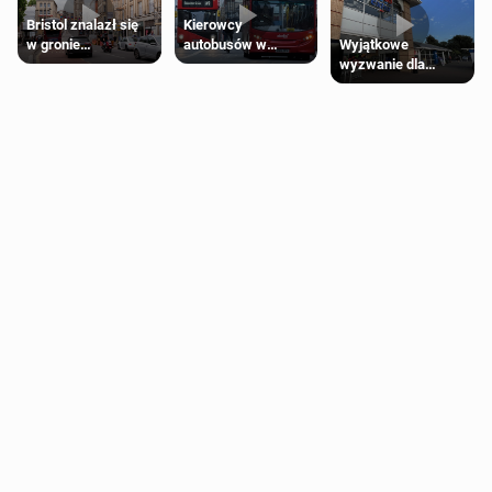
Bristol znalazł się
Kierowcy
Wyjątkowe
w gronie
autobusów w
wyzwanie dla
najlepszych
Londynie
posiadaczy kart
kierunków podróży
zapowiadają strajki
Tesco Clubcard!
na świecie