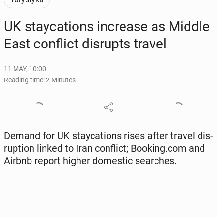
UK stay­ca­tions in­crease as Middle
East con­flict dis­rupts travel
11 MAY, 10:00
Reading time: 2 Minutes
Demand for UK stay­ca­tions rises after travel dis­
rup­tion linked to Iran con­flict; Booking.com and
Airbnb report higher do­mes­tic search­es.