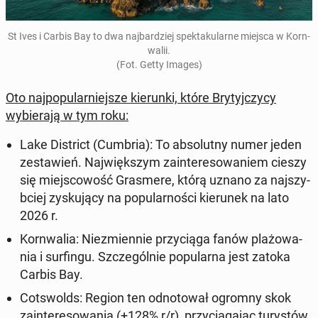
St Ives i Carbis Bay to dwa na­jbardziej spek­taku­larne miejsca w Ko­rn­
walii.
(Fot. Getty Images)
Oto na­jpop­u­larniejsze kierun­ki, które Bry­tyjczy­cy
wybier­a­ją w tym roku:
Lake Dis­trict (Cumbria)
: To ab­so­lut­ny numer jeden
zestaw­ień. Na­jwięk­szym zain­tere­sowaniem cieszy
się miejs­cowość Gras­mere
, którą uznano za na­jszy­
b­ciej zysku­ją­cy na pop­u­larnoś­ci kierunek na lato
2026 r.
Ko­rn­walia
: Niezmi­en­nie przy­cią­ga fanów plażowa­
nia i surfin­gu. Szczegól­nie pop­u­lar­na jest zatoka
Carbis Bay
.
Cotswolds
: Region ten odno­tował ogromny skok
zain­tere­sowa­nia (+128% r/r), przy­cią­ga­jąc tu­rys­tów