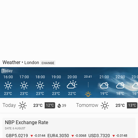
Weather
•
London
CHANGE
Today
16:00
17:00
18:00
19:00
20:00
20:41
21:00
22:00
23:
23°C
23°C
23°C
23°C
22°C
19°C
18°C
16
Today
Tomorrow
23°C
25°C
12°C
13°C
39
NBP Exchange Rate
DATE: 6 AUGUST
5.0219
4.3050
3.7320
GBP
EUR
USD
-0.0144
-0.0068
-0.0148