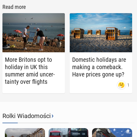
Read more
More Britons opt to
Do­mes­tic hol­i­days are
holiday in UK this
making a come­back.
summer amid un­cer­
Have prices gone up?
tain­ty over flights
1
›
Rolki Wiadomości