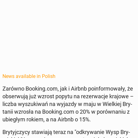
News available in Polish
Zarówno Booking.com, jak i Airbnb poin­for­mowały, że
ob­ser­wu­ją już wzrost popytu na rez­erwac­je krajowe –
liczba wyszuki­wań na wyjazdy w maju w Wielkiej Bry­
tanii wzrosła na Booking.com o 20% w porów­na­niu z
ubiegłym rokiem, a na Airbnb o 15%.
Bry­tyjczy­cy staw­ia­ją teraz na "od­kry­wanie Wysp Bry­