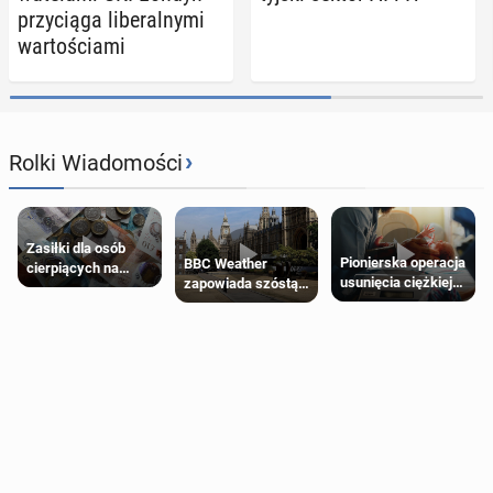
przy­cią­ga li­be­ral­ny­mi
war­to­ścia­mi
›
Rolki Wiadomości
Zasiłki dla osób
Pionierska operacja
BBC Weather
cierpiących na
usunięcia ciężkiej
zapowiada szóstą
schorzenia
wady wrodzonej
falę upałów w
psychiczne
płodu w łonie matki
Londynie