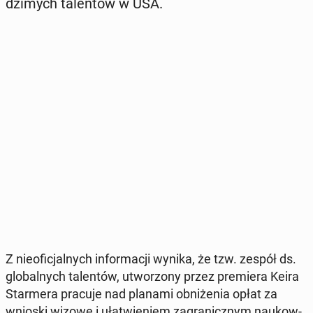
dzi­mych ta­len­tów w USA.
Z nie­ofi­cjal­nych in­for­ma­cji wynika, że tzw. zespół ds.
glo­bal­nych ta­len­tów, utwo­rzo­ny przez pre­mie­ra Keira
Star­me­ra pracuje nad planami ob­ni­że­nia opłat za
wnioski wizowe i uła­twie­niem za­gra­nicz­nym na­ukow­