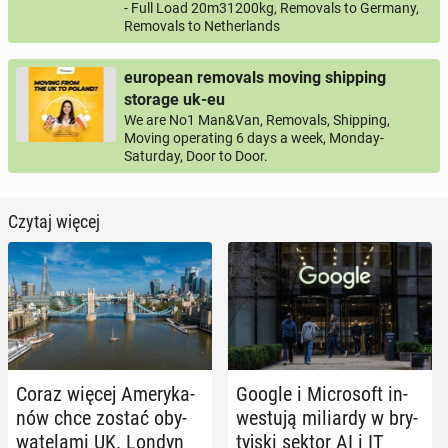
- Full Load 20m31200kg, Removals to Germany,
Removals to Netherlands
european removals moving shipping
storage uk-eu
We are No1 Man&Van, Removals, Shipping,
Moving operating 6 days a week, Monday-
Saturday, Door to Door.
Czytaj więcej
Coraz więcej Ame­ry­ka­
Google i Mi­cro­soft in­
nów chce zostać oby­
we­stu­ją mi­liar­dy w bry­
wa­te­la­mi UK. Londyn
tyj­ski sektor AI i IT