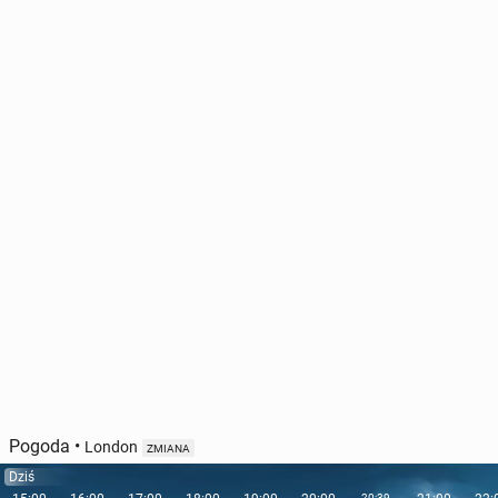
Pogoda
•
London
ZMIANA
Dziś
20:39