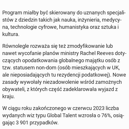
Program miałby być skie­ro­wa­ny do uzna­nych spe­cja­li­
stów z dzie­dzin takich jak nauka, in­ży­nie­ria, me­dy­cy­
na, tech­no­lo­gie cyfrowe, hu­ma­ni­sty­ka oraz sztuka i
kultura.
Rów­no­le­gle rozważa się też zmo­dy­fi­ko­wa­nie lub
nawet wy­co­fa­nie planów mi­ni­stry Rachel Reeves do­ty­
czą­cych opo­dat­ko­wa­nia glo­bal­ne­go majątku osób z
tzw. sta­tu­sem non-dom (osób miesz­ka­ją­cych w UK,
ale nie­po­sia­da­ją­cych tu re­zy­den­cji po­dat­ko­wej). Nowe
zasady wy­wo­ła­ły nie­za­do­wo­le­nie wśród za­moż­nych
oby­wa­te­li, z których część za­de­kla­ro­wa­ła wyjazd z
kraju.
W ciągu roku za­koń­czo­ne­go w czerwcu 2023 liczba
wy­da­nych wiz typu Global Talent wzrosła o 76%, osią­
ga­jąc 3 901 przy­pad­ków.