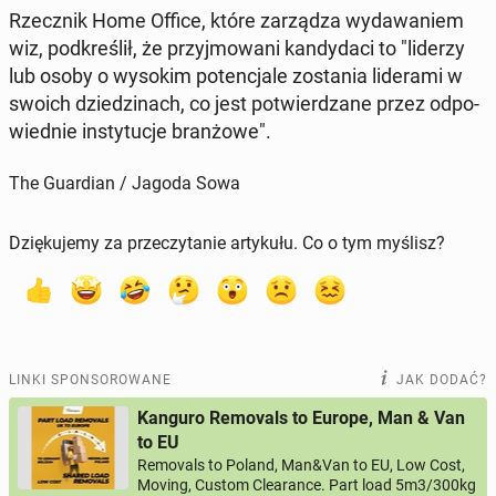
Rzecz­nik Home Office, które za­rzą­dza wy­da­wa­niem
wiz, pod­kre­ślił, że przyj­mo­wa­ni kan­dy­da­ci to "liderzy
lub osoby o wysokim po­ten­cja­le zo­sta­nia li­de­ra­mi w
swoich dzie­dzi­nach, co jest po­twier­dza­ne przez od­po­
wied­nie in­sty­tu­cje bran­żo­we".
The Guardian / Jagoda Sowa
Dziękujemy za przeczytanie artykułu. Co o tym myślisz?
LINKI SPONSOROWANE
JAK DODAĆ?
Kanguro Removals to Europe, Man & Van
to EU
Removals to Poland, Man&Van to EU, Low Cost,
Moving, Custom Clearance. Part load 5m3/300kg