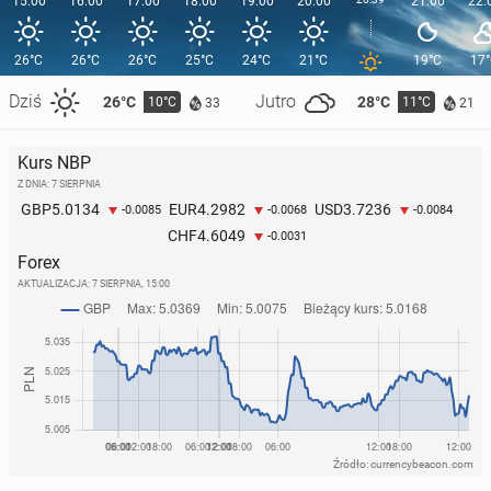
15:00
16:00
17:00
18:00
19:00
20:00
21:00
22:
26°C
26°C
26°C
25°C
24°C
21°C
19°C
17
Dziś
Jutro
26°C
28°C
10°C
11°C
33
21
Kurs NBP
Z DNIA: 7 SIERPNIA
5.0134
4.2982
3.7236
GBP
EUR
USD
-0.0085
-0.0068
-0.0084
4.6049
CHF
-0.0031
Forex
AKTUALIZACJA:
7 SIERPNIA, 15:00
Źródło: currencybeacon.com