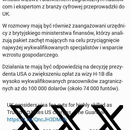
com i eks­per­tom z branży cy­fro­wej prze­pro­wadz­ki do
UK.
W rozmowy mają być również za­an­ga­żo­wa­ni urzęd­ni­
cy z bry­tyj­skie­go mi­ni­ster­stwa fi­nan­sów, którzy ana­li­
zu­ją pakiet zachęt ma­ją­cych na celu przy­cią­gnię­cie
naj­wy­żej wy­kwa­li­fi­ko­wa­nych spe­cja­li­stów i wspar­cie
wzrostu go­spo­dar­cze­go.
Dzia­ła­nia te mają być od­po­wie­dzią na decyzję pre­zy­
den­ta USA o zwięk­sze­niu opłat za wizy H-1B dla
wysoko wy­kwa­li­fi­ko­wa­nych pra­cow­ni­ków za­gra­nicz­
nych aż do 100 000 dolarów (około 74 000 funtów).
UK con­si­ders visa fee cuts for highly skilled as
Trump ð¤¡hi­kes US charges - The Gu­ar­dian
https://t.co/QncJH3DMJb