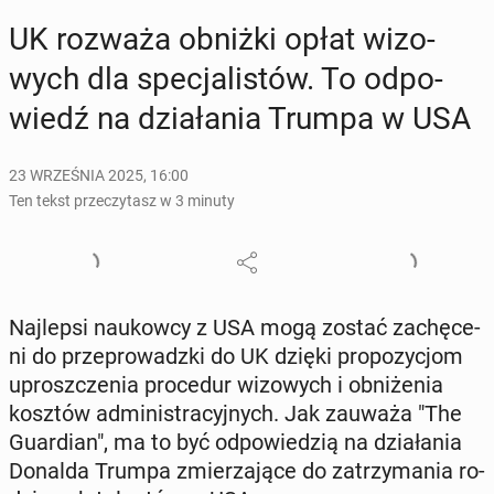
UK rozważa obniżki opłat wi­zo­
wych dla spe­cja­li­stów. To od­po­
wiedź na dzia­ła­nia Trumpa w USA
23 WRZEŚNIA 2025, 16:00
Ten tekst przeczytasz w 3 minuty
Naj­lep­si na­ukow­cy z USA mogą zostać za­chę­ce­
ni do prze­pro­wadz­ki do UK dzięki pro­po­zy­cjom
uprosz­cze­nia pro­ce­dur wi­zo­wych i ob­ni­że­nia
kosztów ad­mi­ni­stra­cyj­nych. Jak zauważa "The
Gu­ar­dian", ma to być od­po­wie­dzią na dzia­ła­nia
Donalda Trumpa zmie­rza­ją­ce do za­trzy­ma­nia ro­