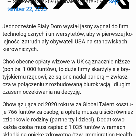
— Sha­ke­spe­are369 (@Sha­ke­spe­are3699)
Sep­
tem­ber 22, 2025
Jed­no­cze­śnie Biały Dom wysłał jasny sygnał do firm
tech­no­lo­gicz­nych i uni­wer­sy­te­tów, aby w pierw­szej ko­
lej­no­ści za­trud­nia­ły oby­wa­te­li USA na sta­no­wi­skach
kie­row­ni­czych.
Choć obecne opłaty wizowe w UK są znacz­nie niższe
(poniżej 1 000 funtów), to duże firmy skar­ży­ły się bry­
tyj­skie­mu rządowi, że są one nadal barierą – zwłasz­
cza w po­łą­cze­niu z roz­bu­do­wa­ną biu­ro­kra­cją i długim
czasem ocze­ki­wa­nia na decyzję.
Obo­wią­zu­ją­ca od 2020 roku wiza Global Talent kosz­tu­
je 766 funtów za osobę, a opłatę muszą uiścić również
człon­ko­wie rodziny (part­ne­rzy i dzieci). Do­dat­ko­wo
każda osoba musi za­pła­cić 1 035 funtów w ramach
składki na opiekę zdro­wot­ną (tzw. Im­mi­gra­tion Health