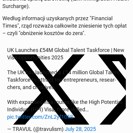
Sur­char­ge).
Według in­for­ma­cji uzy­ska­nych przez "Fi­nan­cial
Times", rząd rozważa cał­ko­wi­te znie­sie­nie tych opłat
– czyli "ob­ni­że­nie kosztów do zera".
UK Laun­ches £54M Global Talent Ta­sk­for­ce | New
Visa Op­por­tu­ni­ties 2025
The UK has laun­ched a £54 million Global Talent
Ta­sk­for­ce to attract top en­tre­pre­neurs, re­se­ar­
chers, and cre­ati­ves.
With expan­ded visa routes like the High Po­ten­tial
In­di­vi­du­al (HPI) Visa, more skilled…
pic.twitter.com/ZnL2yf1058
— TRAVUL (@tra­vu­lism)
July 28, 2025