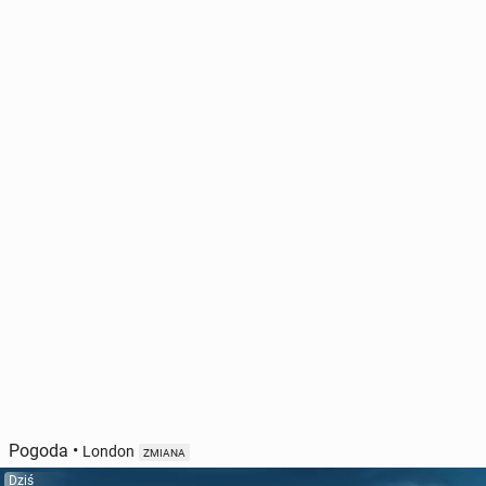
Pogoda
•
London
ZMIANA
Dziś