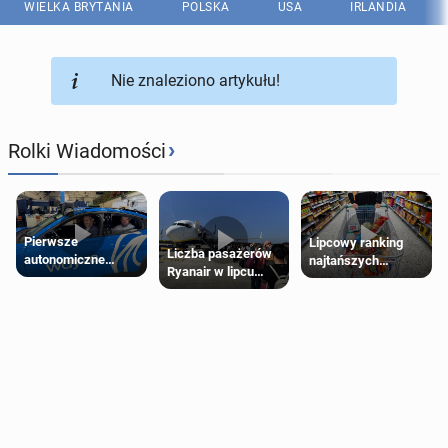
WIELKA BRYTANIA
POLSKA
USA
IRLANDIA
Nie znaleziono artykułu!
›
Rolki Wiadomości
Pierwsze
Lipcowy ranking
Liczba pasażerów
autonomiczne
najtańszych
Ryanair w lipcu
Ubery pojawią się
supermarketów
pobiła rekord
w Londynie jeszcze
tego lata