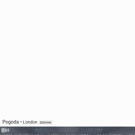
Pogoda
•
London
ZMIANA
Dziś