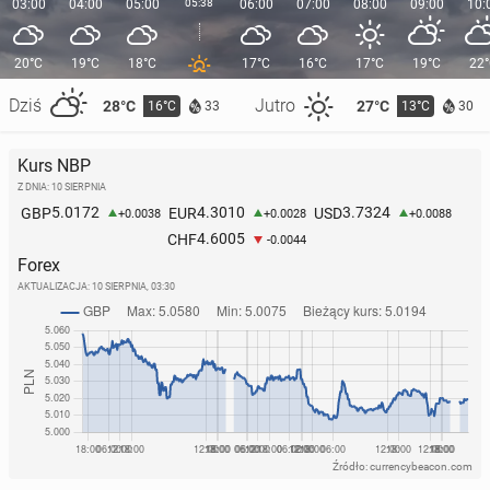
03:00
04:00
05:00
05:38
06:00
07:00
08:00
09:00
10:
20°C
19°C
18°C
17°C
16°C
17°C
19°C
22
Dziś
Jutro
28°C
27°C
16°C
13°C
33
30
Kurs NBP
Z DNIA: 10 SIERPNIA
5.0172
4.3010
3.7324
GBP
EUR
USD
+0.0038
+0.0028
+0.0088
4.6005
CHF
-0.0044
Forex
AKTUALIZACJA:
10 SIERPNIA, 03:30
Źródło: currencybeacon.com