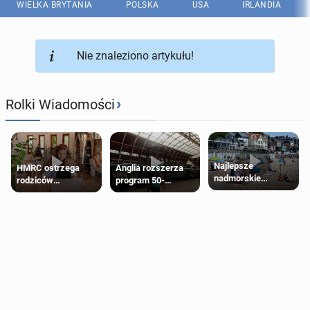
WIELKA BRYTANIA
POLSKA
USA
IRLANDIA
Nie znaleziono artykułu!
›
Rolki Wiadomości
Najlepsze
HMRC ostrzega
Anglia rozszerza
nadmorskie
rodziców
program 50-
miasteczko blisko
pobierających Child
procentowych
Londynu
Benefit. Mogą być
zniżek kolejowych
zobowiązani do
na 18-latków
zwrotu zasiłku