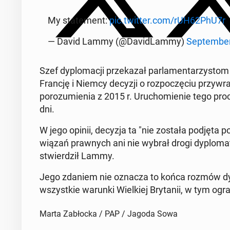
My sta­te­ment:
pic.twitter.com/rUH62PhU7r
— David Lammy (@Da­vi­dLam­my)
Sep­tem­be
Szef dy­plo­ma­cji prze­ka­zał par­la­men­ta­rzy­stom
Francję i Niemcy decyzji o roz­po­czę­ciu przy­w
po­ro­zu­mie­nia z 2015 r. Uru­cho­mie­nie tego 
dni.
W jego opinii, decyzja ta "nie została podjęta po­
wią­zań praw­nych ani nie wybrał drogi dy­plo­m
stwier­dził Lammy.
Jego zdaniem nie oznacza to końca rozmów dy­p
wszyst­kie warunki Wiel­kiej Bry­ta­nii, w tym ogra­ni
Marta Zabłocka / PAP / Jagoda Sowa