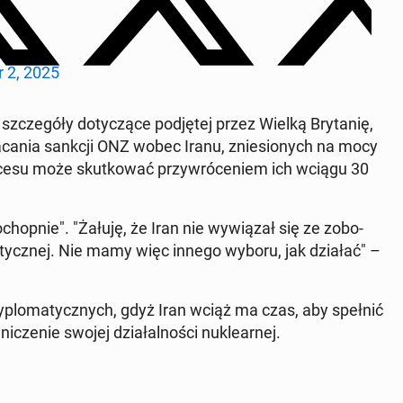
r 2, 2025
 szcze­gó­ły do­ty­czą­ce pod­ję­tej przez Wielką Bry­ta­nię,
ra­ca­nia sankcji ONZ wobec Iranu, znie­sio­nych na mocy
procesu może skut­ko­wać przy­wró­ce­niem ich wciągu 30
chop­nie". "Żałuję, że Iran nie wy­wią­zał się ze zo­bo­
a­tycz­nej. Nie mamy więc innego wyboru, jak działać" –
lo­ma­tycz­nych, gdyż Iran wciąż ma czas, aby spełnić
­cze­nie swojej dzia­łal­no­ści nu­kle­ar­nej.