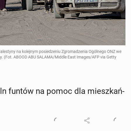
Palestyny na kolejnym posiedzeniu Zgromadzenia Ogólnego ONZ we
e Gazy. (Fot. ABOOD ABU SALAMA/Middle East Images/AFP via Getty
 mln funtów na pomoc dla miesz­kań­