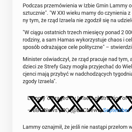
Podczas prze­mó­wie­nia w Izbie Gmin Lammy okre­
sztucz­nie". "W XXI wieku mamy do czy­nie­nia z
ny tym, że rząd Izraela nie zgodził się na udzie­l
"W ciągu ostat­nich trzech mie­się­cy ponad 2 0
rodziny, a sam Hamas wy­ko­rzy­stu­je chaos i celow
sposób od­ra­ża­ją­ce cele po­li­tycz­ne" – stwier­dził
Mi­ni­ster oświad­czył, że rząd pracuje nad tym, 
dzieci ze Strefy Gazy mogła przy­je­chać do Wiel­kie
cjen­ci mają przybyć w nad­cho­dzą­cych ty­go­dnia
zgody Izraela".
Lammy 'o­utra­ge­d' by Isra­el's ob­struc­tion of
— BBC News (UK) (@BBCNews)
Sep­tem­ber 
Lammy oznaj­mił, że jeśli nie nastąpi przełom w 