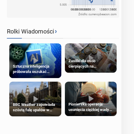
Źródło: currencybeacon.com
›
Rolki Wiadomości
Zasiłki dla osób
cierpiących na
Sztuczna inteligencja
schorzenia psychiczne
próbowała oszukać
człowieka
Pionierska operacja
BBC Weather zapowiada
usunięcia ciężkiej wady
szóstą falę upałów w
wrodzonej płodu w łonie
Londynie
matki