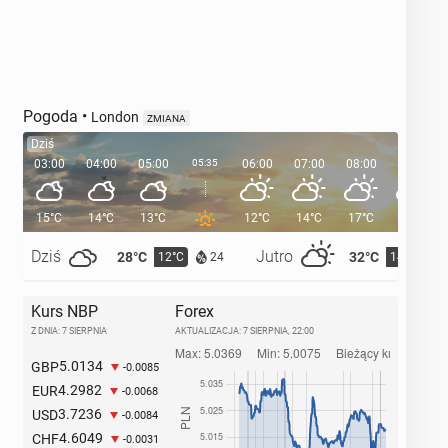
Pogoda
•
London
ZMIANA
Dziś
03:00
04:00
05:00
05:35
06:00
07:00
08:00
09:00
15°C
14°C
13°C
12°C
14°C
17°C
21°C
Dziś
Jutro
28°C
32°C
12°C
14°C
24
Kurs NBP
Forex
Z DNIA: 7 SIERPNIA
AKTUALIZACJA:
7 SIERPNIA, 22:00
5.0134
GBP
-0.0085
4.2982
EUR
-0.0068
3.7236
USD
-0.0084
4.6049
CHF
-0.0031