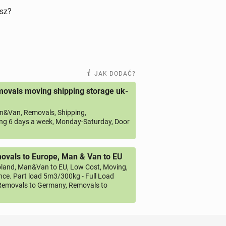
isz?
JAK DODAĆ?
ovals moving shipping storage uk-
&Van, Removals, Shipping,
ng 6 days a week, Monday-Saturday, Door
vals to Europe, Man & Van to EU
land, Man&Van to EU, Low Cost, Moving,
ce. Part load 5m3/300kg - Full Load
emovals to Germany, Removals to