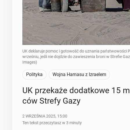
UK deklaruje pomoc i gotowość do uznania państwowości 
wrześniu, jeśli nie dojdzie do zawieszenia broni w Strefi
Images)
Polityka
Wojna Hamasu z Izraelem
UK prze­ka­że do­dat­ko­we 15
ców Strefy Gazy
2 WRZEŚNIA 2025, 15:00
Ten tekst przeczytasz w 3 minuty