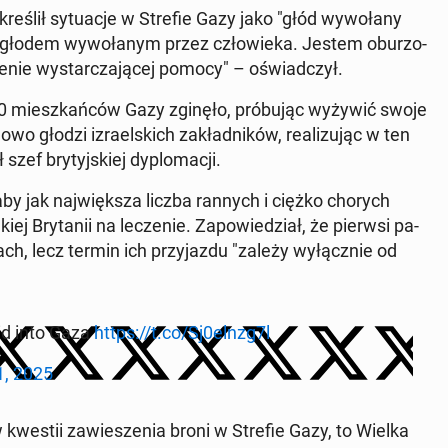
ślił sy­tu­acje w Strefie Gazy jako "głód wy­wo­ła­ny
 głodem wy­wo­ła­nym przez czło­wie­ka. Jestem obu­rzo­
e­nie wy­star­cza­ją­cej pomocy" – oświad­czył.
00 miesz­kań­ców Gazy zginęło, pró­bu­jąc wyżywić swoje
o głodzi izra­el­skich za­kład­ni­ków, re­ali­zu­jąc w ten
 szef bry­tyj­skiej dy­plo­ma­cji.
aby jak naj­więk­sza liczba rannych i ciężko chorych
j Bry­ta­nii na le­cze­nie. Za­po­wie­dział, że pierwsi pa­
ch, lecz termin ich przy­jaz­du "zależy wy­łącz­nie od
 aid into Gaza
https://t.co/Sj0elnzg7l
1, 2025
kwestii za­wie­sze­nia broni w Strefie Gazy, to Wielka