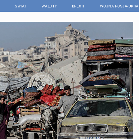
ŚWIAT
WALUTY
BREXIT
WOJNA ROSJA-UKRA