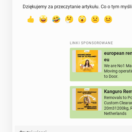
Dziękujemy za przeczytanie artykułu. Co o tym myśl
LINKI SPONSOROWANE
european rem
eu
We are No1 Man
Moving operati
to Door.
Kanguro Remo
Removals to Po
Custom Clearan
20m31200kg, R
Netherlands