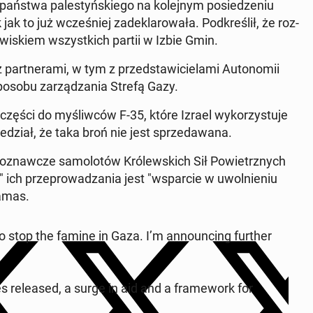
aństwa pa­le­styń­skie­go na ko­lej­nym po­sie­dze­niu
 to już wcze­śniej za­de­kla­ro­wa­ła. Pod­kre­ślił, że roz­
­wi­skiem wszyst­kich partii w Izbie Gmin.
part­ne­ra­mi, w tym z przed­sta­wi­cie­la­mi Au­to­no­mii
sposobu za­rzą­dza­nia Strefą Gazy.
 części do my­śliw­ców F-35, które Izrael wy­ko­rzy­stu­je
e­dział, że taka broń nie jest sprze­da­wa­na.
po­znaw­cze sa­mo­lo­tów Kró­lew­skich Sił Po­wietrz­nych
h prze­pro­wa­dza­nia jest "wspar­cie w uwol­nie­niu
Hamas.
o stop the famine in Gaza. I’m an­no­un­cing further
es re­le­ased, a surge in aid and a fra­me­work for