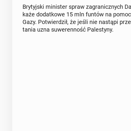
Bry­tyj­ski mi­ni­ster spraw za­gra­nicz­nych
ka­że do­dat­ko­we 15 mln funtów na pomoc 
Gazy. Po­twier­dził, że jeśli nie nastąpi prz
ta­nia uzna su­we­ren­ność Pa­le­sty­ny.