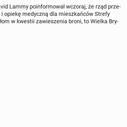
 David Lammy po­in­for­mo­wał wczoraj, że rząd prze­
i opiekę me­dycz­ną dla miesz­kań­ców Strefy
ełom w kwestii za­wie­sze­nia broni, to Wielka Bry­