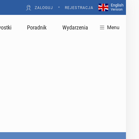
English
•
ZALOGUJ
REJESTRACJA
Version
ostki
Poradnik
Wydarzenia
Menu