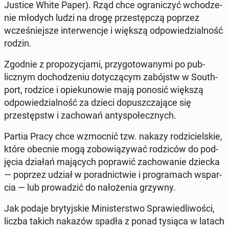
Justice White Paper). Rząd chce ograniczyć wchodze­
nie młodych ludzi na drogę przestępczą poprzez
wcześniejsze in­ter­wenc­je i większą odpowiedzial­ność
rodzin.
Zgodnie z propozy­c­ja­mi, przy­go­towany­mi po pub­
licznym do­chodze­niu doty­czą­cym zabójstw w South­
port, rodzice i opiekunowie mają ponosić większą
odpowiedzial­ność za dzieci do­puszcza­jące się
przestępstw i za­chowań an­tyspołecznych.
Partia Pracy chce wz­moc­nić tzw. nakazy rodzi­ciel­skie,
które obecnie mogą zobow­iązy­wać rodz­iców do pod­
ję­cia działań ma­ją­cych popraw­ić za­chowanie dziecka
— poprzez udział w po­rad­nictwie i pro­gra­mach ws­par­
cia — lub prowadz­ić do nałoże­nia grzywny.
Jak podaje bry­tyjskie Min­is­terst­wo Spraw­iedli­woś­ci,
liczba takich nakazów spadła z ponad tysiąca w latach