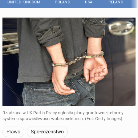
UNITED KINGDOM
POLAND
USA
IRELAND
Rządząca w UK Partia Pracy ogłosiła plany gruntownej reformy
systemu sprawiedliwości wobec nieletnich. (Fot. Getty Images)
Prawo
Społeczeństwo