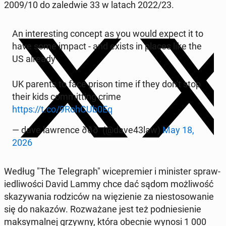
2009/10 do za­led­wie 33 w latach 2022/23.
An in­ter­est­ing concept as you would expect it to
have some impact - and exists in places like the
US already
UK parents to face prison time if they don't stop
their kids com­mit­ting crime
https://t.co/9RohCUb0Eq
— dave lawrence ððð (@dave43law)
May 18,
2026
Według "The Tele­graph" wi­cepremier i min­is­ter spraw­
iedli­woś­ci David Lammy chce dać sądom możli­wość
skazy­wa­nia rodz­iców na więzie­nie za niestosowanie
się do nakazów. Rozważane jest też pod­niesie­nie
maksy­mal­nej grzywny, która obecnie wynosi 1 000