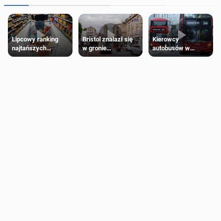
Lipcowy ranking
Bristol znalazł się
Kierowcy
najtańszych
w gronie
autobusów w
supermarketów
najlepszych
Londynie
kierunków podróży
zapowiadają strajki
na świecie