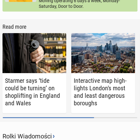
Moving operating 6 days a week, Monday-
Saturday, Door to Door.
Read more
Starmer says ‘tide
In­ter­ac­tive map high­
could be turning’ on
lights Lon­don's most
shoplift­ing in England
and least dan­ger­ous
and Wales
bor­oughs
›
Rolki Wiadomości