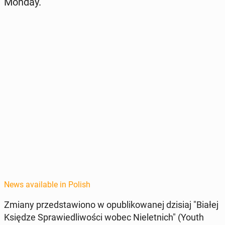
Monday.
News available in Polish
Zmiany przed­staw­iono w op­ub­likowanej dzisiaj "Białej
Księdze Spraw­iedli­woś­ci wobec Nielet­nich" (Youth