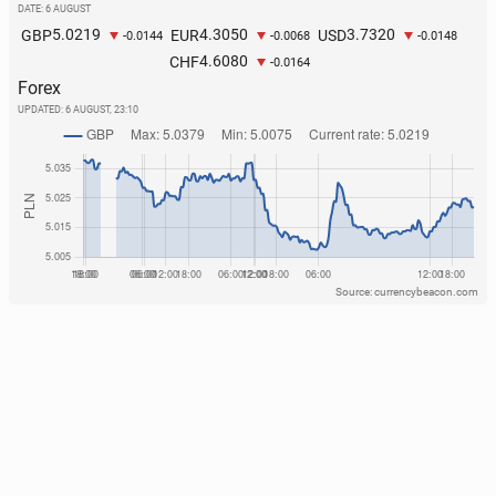
DATE: 6 AUGUST
5.0219
4.3050
3.7320
GBP
EUR
USD
-0.0144
-0.0068
-0.0148
4.6080
CHF
-0.0164
Forex
UPDATED:
6 AUGUST, 23:10
Source: currencybeacon.com