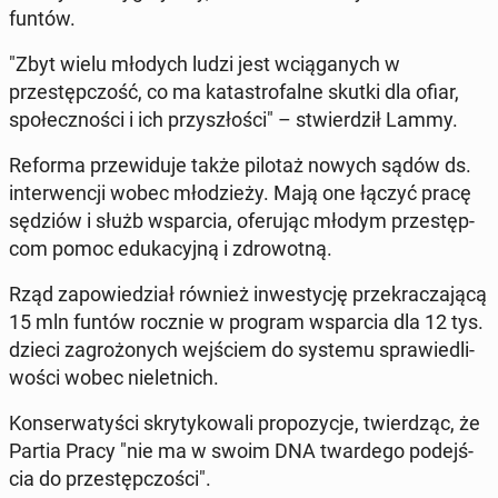
funtów.
"Zbyt wielu młodych ludzi jest wcią­ganych w
przestępc­zość, co ma katas­tro­falne skutki dla ofiar,
społecznoś­ci i ich przyszłoś­ci" – stwierdz­ił Lammy.
Reforma przewidu­je także pilotaż nowych sądów ds.
in­ter­wencji wobec młodzieży. Mają one łączyć pracę
sędziów i służb ws­par­cia, ofer­u­jąc młodym przestęp­
com pomoc eduka­cyjną i zdrowot­ną.
Rząd za­powiedzi­ał również in­west­y­cję przekracza­jącą
15 mln funtów rocznie w program ws­par­cia dla 12 tys.
dzieci za­grożonych we­jś­ciem do systemu spraw­iedli­
woś­ci wobec nielet­nich.
Kon­ser­watyś­ci skry­tykowali propozy­c­je, twierdząc, że
Partia Pracy "nie ma w swoim DNA twardego pode­jś­
cia do przestępc­zoś­ci".